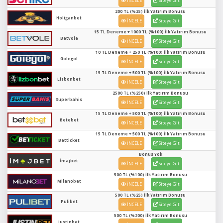
İNCELE
Siteye Git
200 TL (%25) İlk Yatırım Bonusu
Holiganbet
İNCELE
Siteye Git
15 TL Deneme + 1000 TL (%100) İlk Yatırım Bonusu
Betvole
İNCELE
Siteye Git
10 TL Deneme + 250 TL (%100) İlk Yatırım Bonusu
Golegol
İNCELE
Siteye Git
15 TL Deneme + 500 TL (%100) İlk Yatırım Bonusu
Lizbonbet
İNCELE
Siteye Git
2500 TL (%250) İlk Yatırım Bonusu
Superbahis
İNCELE
Siteye Git
15 TL Deneme + 500 TL (%100) İlk Yatırım Bonusu
Betebet
İNCELE
Siteye Git
15 TL Deneme + 500 TL (%100) İlk Yatırım Bonusu
Betticket
İNCELE
Siteye Git
Bonus Yok
İmajbet
İNCELE
Siteye Git
500 TL (%100) İlk Yatırım Bonusu
Milanobet
İNCELE
Siteye Git
500 TL (%25) İlk Yatırım Bonusu
Pulibet
İNCELE
Siteye Git
500 TL (%200) İlk Yatırım Bonusu
Justinbet