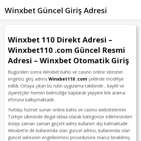
Skip
Winxbet Güncel Giriş Adresi
to
content
Winxbet 110 Direkt Adresi –
Winxbet110 .com Güncel Resmi
Adresi – Winxbet Otomatik Giriş
Bugünden sonra Winxbet bahis ve casino online sitesinin
engelsiz giriş adresi
Winxbet110 .com
şeklinde modifiye
edildi. Ortaya çıkan bu rutin uygulama takibinde , kayıtlı ve
ziyaretçiler hemen belirsizliğe kapılarak yepyeni link arama
eforuna kalkışmaktadır.
Yurtdışı hizmet sunan online bahis ve casino websitelerinin
Türkiye ülkesinde illegal iddaa olarak kategorize edilmesinden
dolayı zaman zaman geçerli adres kullanım dışı kalmaktadır.
Winxbet’in de kullanımda olan güncel adresi, kullanımda olan
güncel adresinin engellenmesi prosedürüne maruz bırakılmış