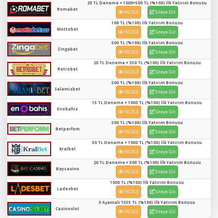
20 TL Deneme + 1000+500 TL (%100) İlk Yatırım Bonusu
Romabet
İNCELE
Siteye Git
100 TL (%100) İlk Yatırım Bonusu
Mottobet
İNCELE
Siteye Git
500 TL (%100) İlk Yatırım Bonusu
Zingabet
İNCELE
Siteye Git
20 TL Deneme + 350 TL (%100) İlk Yatırım Bonusu
Retrobet
İNCELE
Siteye Git
500 TL (%100) İlk Yatırım Bonusu
Salamisbet
İNCELE
Siteye Git
15 TL Deneme + 1000 TL (%100) İlk Yatırım Bonusu
Enobahis
İNCELE
Siteye Git
500 TL (%100) İlk Yatırım Bonusu
Betperfom
İNCELE
Siteye Git
30 TL Deneme + 1000 TL (%100) İlk Yatırım Bonusu
Kralbet
İNCELE
Siteye Git
20 TL Deneme + 300 TL (%100) İlk Yatırım Bonusu
Baycasino
İNCELE
Siteye Git
1000 TL (%100) İlk Yatırım Bonusu
Ladesbet
İNCELE
Siteye Git
3 Aşamalı 1555 TL (%100) İlk Yatırım Bonusu
Casinoslot
İNCELE
Siteye Git