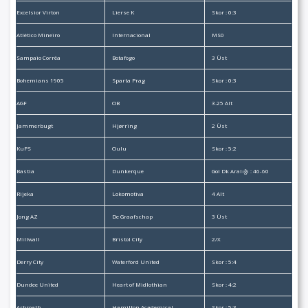
Excelsior Virton
Lierse K
Skor : 0:3
Atlético Mineiro
Internacional
MS0
Sampaio Corrêa
Botafogo
3 Üst
Bohemians 1905
Sparta Prag
Skor : 0:3
AGF
OB
3.25 Alt
Jammerbugt
Hjørring
2 Üst
KuPS
Oulu
Skor : 5:2
Bastia
Dunkerque
Gol Dk Aralığı : 46-60
Rijeka
Lokomotiva
4 Alt
Jong AZ
De Graafschap
3 Üst
Millwall
Bristol City
2/X
Derry City
Waterford United
Skor : 5:4
Dundee United
Heart of Midlothian
Skor : 4:2
Arbroath
Hamilton Academical
Skor : 5:3