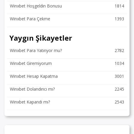
Winxbet Hoşgeldin Bonusu
1814
Winxbet Para Çekme
1393
Yaygın Şikayetler
Winxbet Para Yatırıyor mu?
2782
Winxbet Giremiyorum
1034
Winxbet Hesap Kapatma
3001
Winxbet Dolandırıcı mı?
2245
Winxbet Kapandı mı?
2543