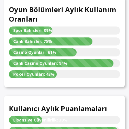
Oyun Bölümleri Aylık Kullanım
Oranları
Spor Bahisleri:
39%
Canlı Bahisler:
75%
Casino Oyunları:
61%
Canlı Casino Oyunları:
94%
Poker Oyunları:
43%
Kullanıcı Aylık Puanlamaları
Lisans ve Güvenilirlik:
30%