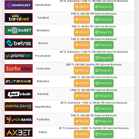
20 TL Deneme + 500 TL (%100) İlk Yatırım Bonusu
Sembolbet
İNCELE
Siteye Git
500 TL (%100) İlk Yatırım Bonusu
Tarabet
İNCELE
Siteye Git
300 TL (%25) İlk Yatırım Bonusu
Modabet
İNCELE
Siteye Git
100 TL (%100) İlk Yatırım Bonusu
Betnis
İNCELE
Siteye Git
20 TL Deneme + 500 TL (%100) İlk Yatırım Bonusu
Prizmabet
İNCELE
Siteye Git
200 TL (%100) Casino İlk Yatırım Bonusu
Turboslot
İNCELE
Siteye Git
1000 TL (%100) İlk Yatırım Bonusu
Elitbahis
İNCELE
Siteye Git
1000 TL (%100) İlk Yatırım Bonusu
Betclub
İNCELE
Siteye Git
20 TL Deneme + 500 TL (%25) İlk Yatırım Bonusu
Hayalbahis
İNCELE
Siteye Git
500 TL (%100) İlk Yatırım Bonusu
Foxbahis
İNCELE
Siteye Git
25 TL Deneme + 3000 TL (%300) İlk Yatırım Bonusu
Axbet
İNCELE
Siteye Git