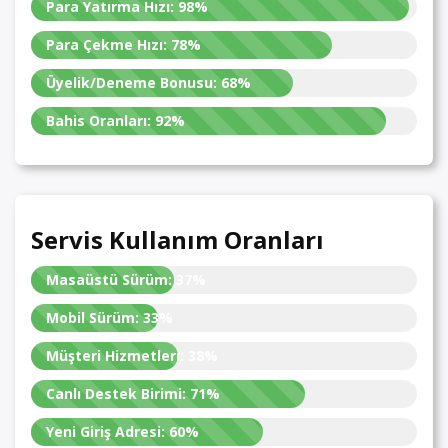
Para Yatırma Hızı:
98%
Para Çekme Hızı:
78%
Üyelik/Deneme Bonusu:
68%
Bahis Oranları:
92%
Servis Kullanım Oranları
Masaüstü Sürüm:
37%
Mobil Sürüm:
33%
Müşteri Hizmetleri:
38%
Canlı Destek Birimi:
71%
Yeni Giriş Adresi:
60%