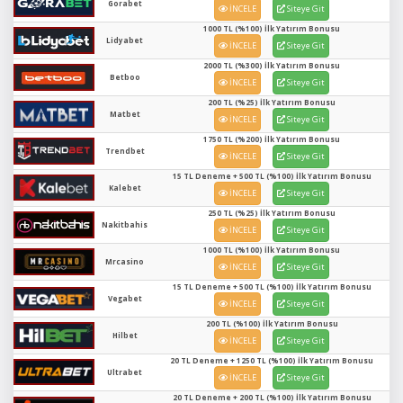
Gorabet
İNCELE
Siteye Git
1000 TL (%100) İlk Yatırım Bonusu
Lidyabet
İNCELE
Siteye Git
2000 TL (%300) İlk Yatırım Bonusu
Betboo
İNCELE
Siteye Git
200 TL (%25) İlk Yatırım Bonusu
Matbet
İNCELE
Siteye Git
1750 TL (%200) İlk Yatırım Bonusu
Trendbet
İNCELE
Siteye Git
15 TL Deneme + 500 TL (%100) İlk Yatırım Bonusu
Kalebet
İNCELE
Siteye Git
250 TL (%25) İlk Yatırım Bonusu
Nakitbahis
İNCELE
Siteye Git
1000 TL (%100) İlk Yatırım Bonusu
Mrcasino
İNCELE
Siteye Git
15 TL Deneme + 500 TL (%100) İlk Yatırım Bonusu
Vegabet
İNCELE
Siteye Git
200 TL (%100) İlk Yatırım Bonusu
Hilbet
İNCELE
Siteye Git
20 TL Deneme + 1250 TL (%100) İlk Yatırım Bonusu
Ultrabet
İNCELE
Siteye Git
20 TL Deneme + 200 TL (%100) İlk Yatırım Bonusu