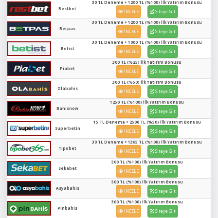
30 TL Deneme + 1200 TL (%100) İlk Yatırım Bonusu
Restbet
İNCELE
Siteye Git
30 TL Deneme + 1200 TL (%100) İlk Yatırım Bonusu
Betpas
İNCELE
Siteye Git
30 TL Deneme + 1000 TL (%100) İlk Yatırım Bonusu
Betist
İNCELE
Siteye Git
300 TL (%25) İlk Yatırım Bonusu
Piabet
İNCELE
Siteye Git
300 TL (%50) İlk Yatırım Bonusu
Olabahis
İNCELE
Siteye Git
1250 TL (%100) İlk Yatırım Bonusu
Bahisnow
İNCELE
Siteye Git
15 TL Deneme + 2500 TL (%50) İlk Yatırım Bonusu
Superbetin
İNCELE
Siteye Git
30 TL Deneme + 1365 TL (%100) İlk Yatırım Bonusu
Tipobet
İNCELE
Siteye Git
500 TL (%100) İlk Yatırım Bonusu
Sekabet
İNCELE
Siteye Git
500 TL (%100) İlk Yatırım Bonusu
Asyabahis
İNCELE
Siteye Git
300 TL (%100) İlk Yatırım Bonusu
Pinbahis
İNCELE
Siteye Git