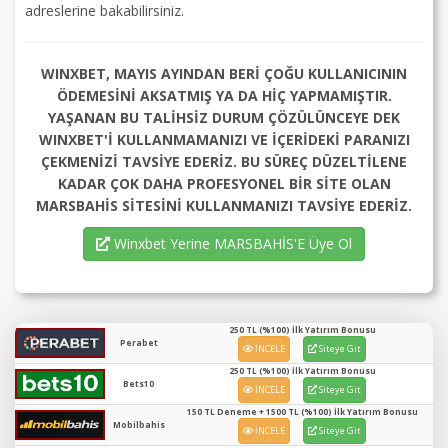
adreslerine bakabilirsiniz.
WINXBET, MAYIS AYINDAN BERİ ÇOĞU KULLANICININ
ÖDEMESİNİ AKSATMIŞ YA DA HİÇ YAPMAMIŞTIR.
YAŞANAN BU TALİHSİZ DURUM ÇÖZÜLÜNCEYE DEK
WINXBET'İ KULLANMAMANIZI VE İÇERİDEKİ PARANIZI
ÇEKMENİZİ TAVSİYE EDERİZ. BU SÜREÇ DÜZELTİLENE
KADAR ÇOK DAHA PROFESYONEL BİR SİTE OLAN
MARSBAHİS SİTESİNİ KULLANMANIZI TAVSİYE EDERİZ.
Winxbet Yerine MARSBAHİS'E Üye Ol
250 TL (%100) İlk Yatırım Bonusu
Perabet
İNCELE
Siteye Git
250 TL (%100) İlk Yatırım Bonusu
Bets10
İNCELE
Siteye Git
150 TL Deneme + 1500 TL (%100) İlk Yatırım Bonusu
Mobilbahis
İNCELE
Siteye Git