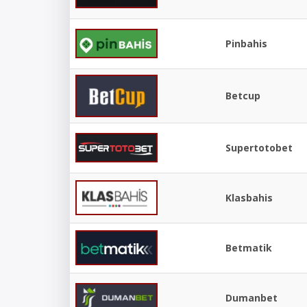
Pinbahis
Betcup
Supertotobet
Klasbahis
Betmatik
Dumanbet