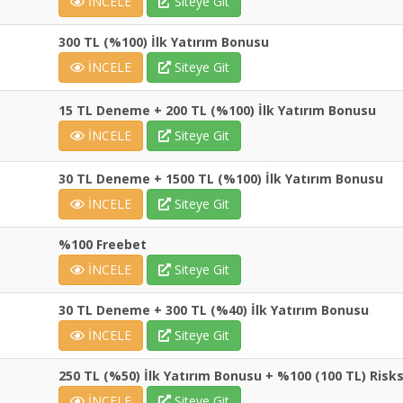
İNCELE
Siteye Git
300 TL (%100) İlk Yatırım Bonusu
İNCELE
Siteye Git
15 TL Deneme + 200 TL (%100) İlk Yatırım Bonusu
İNCELE
Siteye Git
30 TL Deneme + 1500 TL (%100) İlk Yatırım Bonusu
İNCELE
Siteye Git
%100 Freebet
İNCELE
Siteye Git
30 TL Deneme + 300 TL (%40) İlk Yatırım Bonusu
İNCELE
Siteye Git
250 TL (%50) İlk Yatırım Bonusu + %100 (100 TL) Risks
İNCELE
Siteye Git