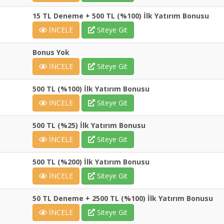
15 TL Deneme + 500 TL (%100) İlk Yatırım Bonusu
İNCELE
Siteye Git
Bonus Yok
İNCELE
Siteye Git
500 TL (%100) İlk Yatırım Bonusu
İNCELE
Siteye Git
500 TL (%25) İlk Yatırım Bonusu
İNCELE
Siteye Git
500 TL (%200) İlk Yatırım Bonusu
İNCELE
Siteye Git
50 TL Deneme + 2500 TL (%100) İlk Yatırım Bonusu
İNCELE
Siteye Git