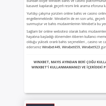
Bundan böyle Winxbet bahis ve casino platformunun g
kasavet kapılarak geçerli resmi link arama eforuna k
Yurtdışı çalışma yürüten online bahis ve casino online 
engellenmektedir. Winxbet’in de en son urlsi, geçer
sunmuştur ve bahis müdavimlerinin Winxbet’a bu yeni g
Sağlam bir online websitesi olarak bahis müdavimler
hayatına başladığı dönemden itiberen kullanıcı mem
olduğu yüksek oranlı bahis seçenekleri , casino ve c
ederseniz
Winxbet449
,
Winxbet659
,
Winxbet923
günc
WINXBET, MAYIS AYINDAN BERİ ÇOĞU KULL
WINXBET'İ KULLANMAMANIZI VE İÇERİDEKİ P