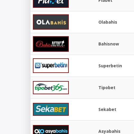
Piabet
Olabahis
Bahisnow
Superbetin
Tipobet
Sekabet
Asyabahis