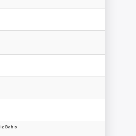
iz Bahis