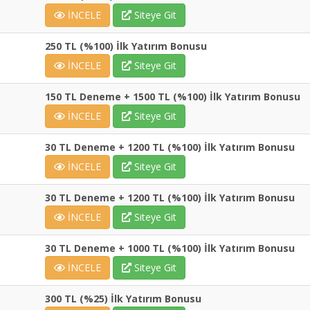
İNCELE
Siteye Git
250 TL (%100) İlk Yatırım Bonusu
İNCELE
Siteye Git
150 TL Deneme + 1500 TL (%100) İlk Yatırım Bonusu
İNCELE
Siteye Git
30 TL Deneme + 1200 TL (%100) İlk Yatırım Bonusu
İNCELE
Siteye Git
30 TL Deneme + 1200 TL (%100) İlk Yatırım Bonusu
İNCELE
Siteye Git
30 TL Deneme + 1000 TL (%100) İlk Yatırım Bonusu
İNCELE
Siteye Git
300 TL (%25) İlk Yatırım Bonusu