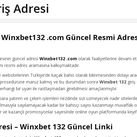
iş Adresi
 Winxbet132 .com Güncel Resmi Adresi
esinin güncel adresi
Winxbet132 .com
olarak faaliyetlerine devam e
 yeni resmi adres aramasına kalkışmaktadır.
ine websitelerinin Türkiye’de kaçak bahis olarak bilinmesinden dolayı a
ması prosedürüne maruz kalmış ve bu durumdan sonra
Winxbet 132
giriş
erhangi bir uyarı ile rastlaşmadan girebilmesi amaçlanmıştır.
ara yatırım ve çekim işlemleri nezdinde sizi üzmeyecek nadir sitelerden
olmasıyla sayılamayacak kadar bir bahisçi sayısı kazanmayı muvaffak
lar ve kazançlı promosyonlar sayesinde online oyun platformunda keyifli
esi – Winxbet 132 Güncel Linki