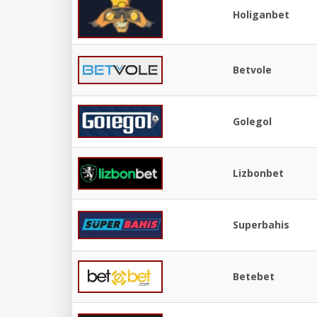
Holiganbet
Betvole
Golegol
Lizbonbet
Superbahis
Betebet