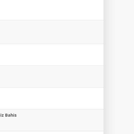
iz Bahis