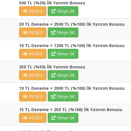
500 TL (%30) İlk Yatırım Bonusu
İNCELE
Siteye Git
30 TL Deneme + 2500 TL (%100) İlk Yatırım Bonusu
İNCELE
Siteye Git
10 TL Deneme + 1200 TL (%100) İlk Yatırım Bonusu
İNCELE
Siteye Git
250 TL (%50) İlk Yatırım Bonusu
İNCELE
Siteye Git
10 TL Deneme + 2000 TL (%100) İlk Yatırım Bonusu
İNCELE
Siteye Git
15 TL Deneme + 250 TL (%100) İlk Yatırım Bonusu
İNCELE
Siteye Git