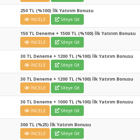
250 TL (%100) İlk Yatırım Bonusu
İNCELE
Siteye Git
150 TL Deneme + 1500 TL (%100) İlk Yatırım Bonusu
İNCELE
Siteye Git
30 TL Deneme + 1200 TL (%100) İlk Yatırım Bonusu
İNCELE
Siteye Git
30 TL Deneme + 1200 TL (%100) İlk Yatırım Bonusu
İNCELE
Siteye Git
30 TL Deneme + 1000 TL (%100) İlk Yatırım Bonusu
İNCELE
Siteye Git
300 TL (%25) İlk Yatırım Bonusu
İNCELE
Siteye Git