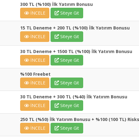
300 TL (%100) İlk Yatırım Bonusu
İNCELE
Siteye Git
15 TL Deneme + 200 TL (%100) İlk Yatırım Bonusu
İNCELE
Siteye Git
30 TL Deneme + 1500 TL (%100) İlk Yatırım Bonusu
İNCELE
Siteye Git
%100 Freebet
İNCELE
Siteye Git
30 TL Deneme + 300 TL (%40) İlk Yatırım Bonusu
İNCELE
Siteye Git
250 TL (%50) İlk Yatırım Bonusu + %100 (100 TL) Risks
İNCELE
Siteye Git