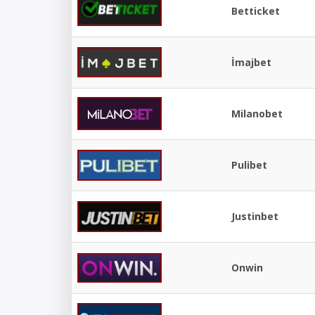
Betticket
İmajbet
Milanobet
Pulibet
Justinbet
Onwin