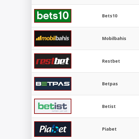
Bets10
Mobilbahis
Restbet
Betpas
Betist
Piabet