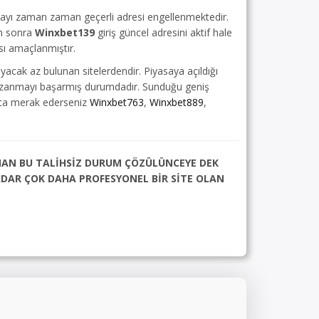
dolayı zaman zaman geçerli adresi engellenmektedir.
en sonra
Winxbet139
giriş güncel adresini aktif hale
sı amaçlanmıştır.
acak az bulunan sitelerdendir. Piyasaya açıldığı
 kazanmayı başarmış durumdadır. Sunduğu geniş
rıca merak ederseniz
Winxbet763
,
Winxbet889
,
ANAN BU TALİHSİZ DURUM ÇÖZÜLÜNCEYE DEK
KADAR ÇOK DAHA PROFESYONEL BİR SİTE OLAN