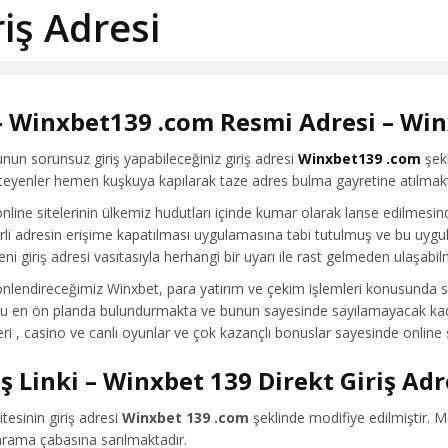
iş Adresi
– Winxbet139 .com Resmi Adresi – Win
un sorunsuz giriş yapabileceğiniz giriş adresi
Winxbet139 .com
şek
teyenler hemen kuşkuya kapılarak taze adres bulma gayretine atılmakt
online sitelerinin ülkemiz hudutları içinde kumar olarak lanse edilmesin
geçerli adresin erişime kapatılması uygulamasına tabi tutulmuş ve bu u
yeni giriş adresi vasıtasıyla herhangi bir uyarı ile rast gelmeden ulaşab
nlendireceğimiz Winxbet, para yatırım ve çekim işlemleri konusunda siz
unu en ön planda bulundurmakta ve bunun sayesinde sayılamayacak kad
ri , casino ve canlı oyunlar ve çok kazançlı bonuslar sayesinde online si
 Linki – Winxbet 139 Direkt Giriş Adr
esinin giriş adresi
Winxbet 139 .com
şeklinde modifiye edilmiştir. 
rama çabasına sarılmaktadır.