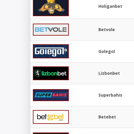
Holiganbet
Betvole
Golegol
Lizbonbet
Superbahis
Betebet