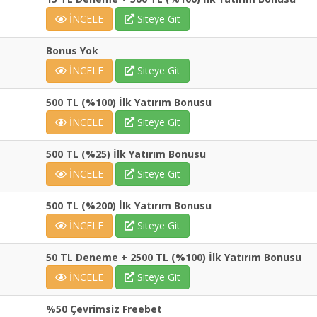
İNCELE
Siteye Git
Bonus Yok
İNCELE
Siteye Git
500 TL (%100) İlk Yatırım Bonusu
İNCELE
Siteye Git
500 TL (%25) İlk Yatırım Bonusu
İNCELE
Siteye Git
500 TL (%200) İlk Yatırım Bonusu
İNCELE
Siteye Git
50 TL Deneme + 2500 TL (%100) İlk Yatırım Bonusu
İNCELE
Siteye Git
%50 Çevrimsiz Freebet