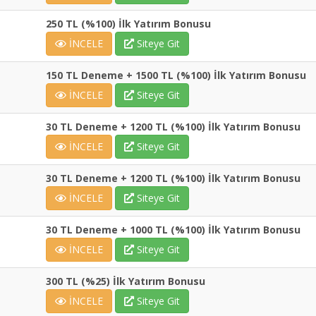
250 TL (%100) İlk Yatırım Bonusu
İNCELE
Siteye Git
150 TL Deneme + 1500 TL (%100) İlk Yatırım Bonusu
İNCELE
Siteye Git
30 TL Deneme + 1200 TL (%100) İlk Yatırım Bonusu
İNCELE
Siteye Git
30 TL Deneme + 1200 TL (%100) İlk Yatırım Bonusu
İNCELE
Siteye Git
30 TL Deneme + 1000 TL (%100) İlk Yatırım Bonusu
İNCELE
Siteye Git
300 TL (%25) İlk Yatırım Bonusu
İNCELE
Siteye Git