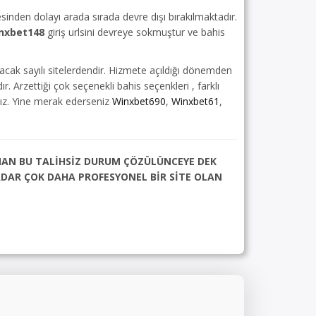
esinden dolayı arada sırada devre dışı bırakılmaktadır.
nxbet148
giriş urlsini devreye sokmuştur ve bahis
yacak sayılı sitelerdendir. Hizmete açıldığı dönemden
 Arzettiği çok seçenekli bahis seçenkleri , farklı
nız. Yine merak ederseniz
Winxbet690
,
Winxbet61
,
ANAN BU TALİHSİZ DURUM ÇÖZÜLÜNCEYE DEK
KADAR ÇOK DAHA PROFESYONEL BİR SİTE OLAN