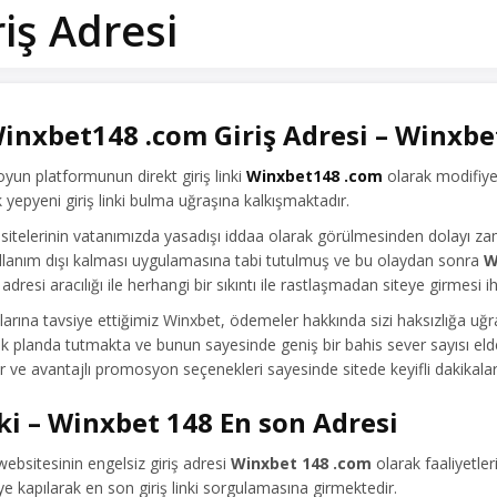
iş Adresi
inxbet148 .com Giriş Adresi – Winxbe
yun platformunun direkt giriş linki
Winxbet148 .com
olarak modifiye
epyeni giriş linki bulma uğraşına kalkışmaktadır.
e sitelerinin vatanımızda yasadışı iddaa olarak görülmesinden dolayı 
 kullanım dışı kalması uygulamasına tabi tutulmuş ve bu olaydan sonra
W
resi aracılığı ile herhangi bir sıkıntı ile rastlaşmadan siteye girmesi ih
larına tavsiye ettiğimiz Winxbet, ödemeler hakkında sizi haksızlığa uğ
 ilk planda tutmakta ve bunun sayesinde geniş bir bahis sever sayısı e
ar ve avantajlı promosyon seçenekleri sayesinde sitede keyifli dakikala
i – Winxbet 148 En son Adresi
ebsitesinin engelsiz giriş adresi
Winxbet 148 .com
olarak faaliyetle
e kapılarak en son giriş linki sorgulamasına girmektedir.