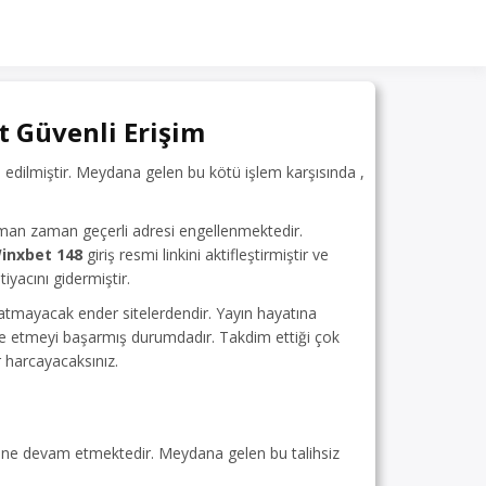
t Güvenli Erişim
 edilmiştir. Meydana gelen bu kötü işlem karşısında ,
zaman zaman geçerli adresi engellenmektedir.
inxbet 148
giriş resmi linkini aktifleştirmiştir ve
tiyacını gidermiştir.
ratmayacak ender sitelerdendir. Yayın hayatına
lde etmeyi başarmış durumdadır. Takdim ettiği çok
r harcayacaksınız.
rine devam etmektedir. Meydana gelen bu talihsiz