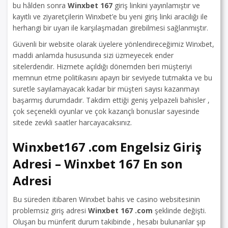
bu hâlden sonra
Winxbet 167
giriş linkini yayınlamıştır ve
kayıtlı ve ziyaretçilerin Winxbet’e bu yeni giriş linki aracılığı ile
herhangi bir uyarı ile karşılaşmadan girebilmesi sağlanmıştır.
Güvenli bir website olarak üyelere yönlendireceğimiz Winxbet,
maddi anlamda hususunda sizi üzmeyecek ender
sitelerdendir. Hizmete açıldığı dönemden beri müşteriyi
memnun etme politikasını apayrı bir seviyede tutmakta ve bu
suretle sayılamayacak kadar bir müşteri sayısı kazanmayı
başarmış durumdadır. Takdim ettiği geniş yelpazeli bahisler ,
çok seçenekli oyunlar ve çok kazançlı bonuslar sayesinde
sitede zevkli saatler harcayacaksınız.
Winxbet167 .com Engelsiz Giriş
Adresi – Winxbet 167 En son
Adresi
Bu süreden itibaren Winxbet bahis ve casino websitesinin
problemsiz giriş adresi
Winxbet 167 .com
şeklinde değişti.
Oluşan bu münferit durum takibinde , hesabı bulunanlar şıp