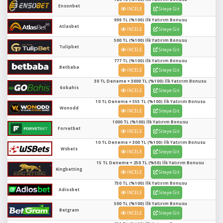
Ensonbet
İNCELE
Siteye Git
999 TL (%100) İlk Yatırım Bonusu
Atlasbet
İNCELE
Siteye Git
500 TL (%100) İlk Yatırım Bonusu
Tulipbet
İNCELE
Siteye Git
777 TL (%100) İlk Yatırım Bonusu
Betbaba
İNCELE
Siteye Git
30 TL Deneme + 3000 TL (%100) İlk Yatırım Bonusu
Gobahis
İNCELE
Siteye Git
10 TL Deneme + 555 TL (%100) İlk Yatırım Bonusu
Wonodd
İNCELE
Siteye Git
1000 TL (%100) İlk Yatırım Bonusu
Forvetbet
İNCELE
Siteye Git
10 TL Deneme + 300 TL (%100) İlk Yatırım Bonusu
Wsbets
İNCELE
Siteye Git
15 TL Deneme + 250 TL (%50) İlk Yatırım Bonusu
Kingbetting
İNCELE
Siteye Git
750 TL (%100) İlk Yatırım Bonusu
Adiosbet
İNCELE
Siteye Git
500 TL (%100) İlk Yatırım Bonusu
Betgram
İNCELE
Siteye Git