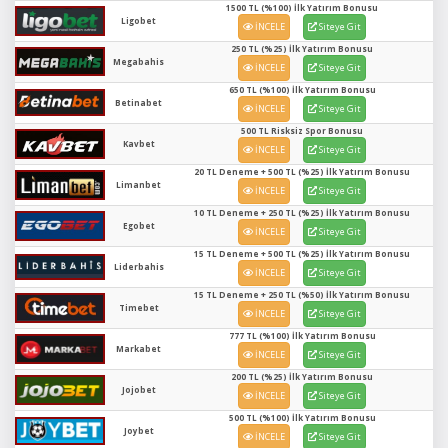
1500 TL (%100) İlk Yatırım Bonusu
Ligobet
İNCELE
Siteye Git
250 TL (%25) İlk Yatırım Bonusu
Megabahis
İNCELE
Siteye Git
650 TL (%100) İlk Yatırım Bonusu
Betinabet
İNCELE
Siteye Git
500 TL Risksiz Spor Bonusu
Kavbet
İNCELE
Siteye Git
20 TL Deneme + 500 TL (%25) İlk Yatırım Bonusu
Limanbet
İNCELE
Siteye Git
10 TL Deneme + 250 TL (%25) İlk Yatırım Bonusu
Egobet
İNCELE
Siteye Git
15 TL Deneme + 500 TL (%25) İlk Yatırım Bonusu
Liderbahis
İNCELE
Siteye Git
15 TL Deneme + 250 TL (%50) İlk Yatırım Bonusu
Timebet
İNCELE
Siteye Git
777 TL (%100) İlk Yatırım Bonusu
Markabet
İNCELE
Siteye Git
200 TL (%25) İlk Yatırım Bonusu
Jojobet
İNCELE
Siteye Git
500 TL (%100) İlk Yatırım Bonusu
Joybet
İNCELE
Siteye Git