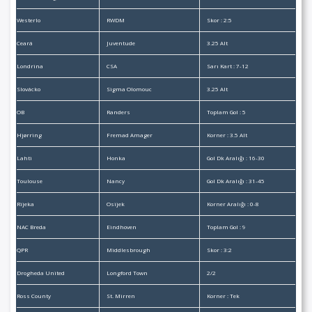
Westerlo
RWDM
Skor : 2:5
Ceará
Juventude
3.25 Alt
Londrina
CSA
Sarı Kart : 7-12
Slovácko
Sigma Olomouc
3.25 Alt
OB
Randers
Toplam Gol : 5
Hjørring
Fremad Amager
Korner : 3.5 Alt
Lahti
Honka
Gol Dk Aralığı : 16-30
Toulouse
Nancy
Gol Dk Aralığı : 31-45
Rijeka
Osijek
Korner Aralığı : 0-8
NAC Breda
Eindhoven
Toplam Gol : 9
QPR
Middlesbrough
Skor : 3:2
Drogheda United
Longford Town
2/2
Ross County
St. Mirren
Korner : Tek