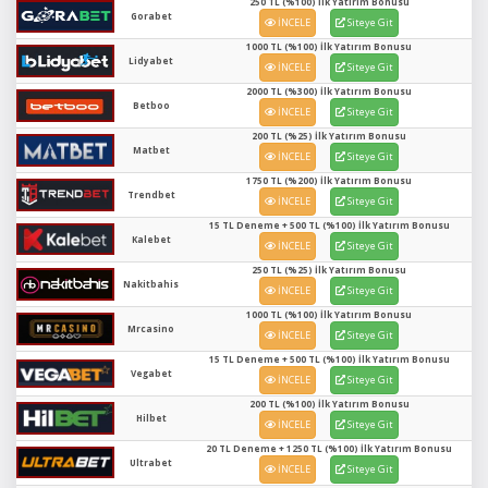
250 TL (%100) İlk Yatırım Bonusu
Gorabet
İNCELE
Siteye Git
1000 TL (%100) İlk Yatırım Bonusu
Lidyabet
İNCELE
Siteye Git
2000 TL (%300) İlk Yatırım Bonusu
Betboo
İNCELE
Siteye Git
200 TL (%25) İlk Yatırım Bonusu
Matbet
İNCELE
Siteye Git
1750 TL (%200) İlk Yatırım Bonusu
Trendbet
İNCELE
Siteye Git
15 TL Deneme + 500 TL (%100) İlk Yatırım Bonusu
Kalebet
İNCELE
Siteye Git
250 TL (%25) İlk Yatırım Bonusu
Nakitbahis
İNCELE
Siteye Git
1000 TL (%100) İlk Yatırım Bonusu
Mrcasino
İNCELE
Siteye Git
15 TL Deneme + 500 TL (%100) İlk Yatırım Bonusu
Vegabet
İNCELE
Siteye Git
200 TL (%100) İlk Yatırım Bonusu
Hilbet
İNCELE
Siteye Git
20 TL Deneme + 1250 TL (%100) İlk Yatırım Bonusu
Ultrabet
İNCELE
Siteye Git