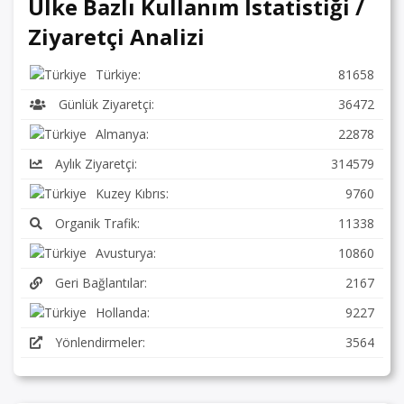
Ülke Bazlı Kullanım İstatistiği /
Ziyaretçi Analizi
Türkiye:
81658
Günlük Ziyaretçi:
36472
Almanya:
22878
Aylık Ziyaretçi:
314579
Kuzey Kıbrıs:
9760
Organik Trafik:
11338
Avusturya:
10860
Geri Bağlantılar:
2167
Hollanda:
9227
Yönlendirmeler:
3564