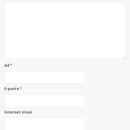
Ad
*
E-posta
*
İnternet sitesi