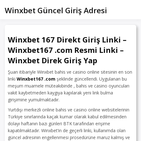
Skip
Winxbet Güncel Giriş Adresi
to
content
Winxbet 167 Direkt Giriş Linki –
Winxbet167 .com Resmi Linki –
Winxbet Direk Giriş Yap
Şuan itibariyle Winxbet bahis ve casino online sitesinin en son
linki
Winxbet167 .com
şeklinde güncellendi. Uygulanan bu
meşum muamele müteakıbinde , bahis ve casino oyuncuları
vakit kaybetmeden kaygıya kapılarak yeni link bulma
girişimine yumulmaktadır.
Yurtdışı merkezli online bahis ve casino online websitelerinin
Türkiye sınırlarında kaçak kumar olarak kabul edilmesinden
dolayı haftanın bazı günleri BTK tarafından erişime
kapatılmaktadır. Winxbet’in de geçerli linki, kullanımda olan
güncel adresinin engellenmesi prosedürüne maruz kalmış ve