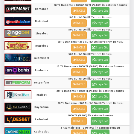
20 TL Deneme + 1000+500 TL (%100) İlk Yatırım Bonusu
Romabet
İNCELE
Siteye Git
100 TL (%100) İlk Yatırım Bonusu
Mottobet
İNCELE
Siteye Git
500 TL (%100) İlk Yatırım Bonusu
Zingabet
İNCELE
Siteye Git
20 TL Deneme + 350 TL (%100) İlk Yatırım Bonusu
Retrobet
İNCELE
Siteye Git
500 TL (%100) İlk Yatırım Bonusu
Salamisbet
İNCELE
Siteye Git
15 TL Deneme + 1000 TL (%100) İlk Yatırım Bonusu
Enobahis
İNCELE
Siteye Git
500 TL (%100) İlk Yatırım Bonusu
Betperfom
İNCELE
Siteye Git
30 TL Deneme + 1000 TL (%100) İlk Yatırım Bonusu
Kralbet
İNCELE
Siteye Git
20 TL Deneme + 300 TL (%100) İlk Yatırım Bonusu
Baycasino
İNCELE
Siteye Git
1000 TL (%100) İlk Yatırım Bonusu
Ladesbet
İNCELE
Siteye Git
3 Aşamalı 1555 TL (%100) İlk Yatırım Bonusu
Casinoslot
İNCELE
Siteye Git