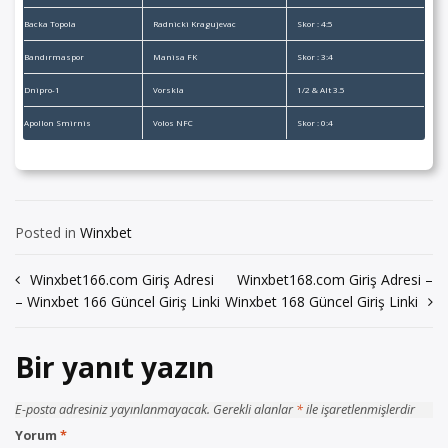
Backa Topola
Radnicki Kragujevac
Skor : 4:5
Bandırmaspor
Manisa FK
Skor : 3:4
Dnipro-1
Vorskla
1/2 & Alt 3.5
Apollon Smirnis
Volos NFC
Skor : 0:4
Posted in
Winxbet
Yazı
Winxbet166.com Giriş Adresi
Winxbet168.com Giriş Adresi –
– Winxbet 166 Güncel Giriş Linki
Winxbet 168 Güncel Giriş Linki
gezinmesi
Bir yanıt yazın
E-posta adresiniz yayınlanmayacak.
Gerekli alanlar
*
ile işaretlenmişlerdir
Yorum
*