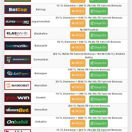
15 TL Deneme + 200 TL (%100) İlk Yatırım Bonusu
Betcup
İNCELE
Siteye Git
30 TL Deneme + 1500 TL (%100) İlk Yatırım Bonusu
Supertotobet
İNCELE
Siteye Git
%100 Freebet
Klasbahis
İNCELE
Siteye Git
30 TL Deneme + 300 TL (%40) İlk Yatırım Bonusu
Betmatik
İNCELE
Siteye Git
250 TL (%50) İlk Yatırım Bonusu + %100 (100 TL) Risksiz
Bahis
Dumanbet
İNCELE
Siteye Git
500 TL (%30) İlk Yatırım Bonusu
Betexper
İNCELE
Siteye Git
30 TL Deneme + 2500 TL (%100) İlk Yatırım Bonusu
Mariobet
İNCELE
Siteye Git
10 TL Deneme + 1200 TL (%100) İlk Yatırım Bonusu
Youwin
İNCELE
Siteye Git
250 TL (%50) İlk Yatırım Bonusu
Venusbet
İNCELE
Siteye Git
10 TL Deneme + 2000 TL (%100) İlk Yatırım Bonusu
Onbahis
İNCELE
Siteye Git
15 TL Deneme + 250 TL (%100) İlk Yatırım Bonusu