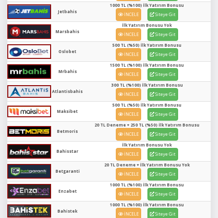
1000 TL (%100) İlk Yatırım Bonusu
Jetbahis
İNCELE
Siteye Git
İlk Yatırım Bonusu Yok
Marsbahis
İNCELE
Siteye Git
500 TL (%50) İlk Yatırım Bonusu
Oslobet
İNCELE
Siteye Git
1500 TL (%100) İlk Yatırım Bonusu
Mrbahis
İNCELE
Siteye Git
300 TL (%100) İlk Yatırım Bonusu
Atlantisbahis
İNCELE
Siteye Git
500 TL (%50) İlk Yatırım Bonusu
Maksibet
İNCELE
Siteye Git
20 TL Deneme + 250 TL (%50) İlk Yatırım Bonusu
Betmoris
İNCELE
Siteye Git
İlk Yatırım Bonusu Yok
Bahisstar
İNCELE
Siteye Git
20 TL Deneme + İlk Yatırım Bonusu Yok
Betgaranti
İNCELE
Siteye Git
1000 TL (%100) İlk Yatırım Bonusu
Enzabet
İNCELE
Siteye Git
1000 TL (%100) İlk Yatırım Bonusu
Bahistek
İNCELE
Siteye Git