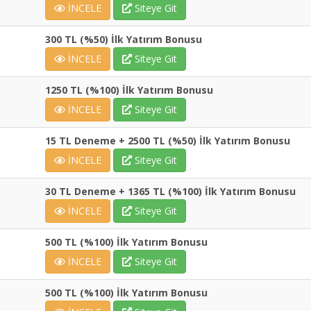
İNCELE
Siteye Git
300 TL (%50) İlk Yatırım Bonusu
İNCELE
Siteye Git
1250 TL (%100) İlk Yatırım Bonusu
İNCELE
Siteye Git
15 TL Deneme + 2500 TL (%50) İlk Yatırım Bonusu
İNCELE
Siteye Git
30 TL Deneme + 1365 TL (%100) İlk Yatırım Bonusu
İNCELE
Siteye Git
500 TL (%100) İlk Yatırım Bonusu
İNCELE
Siteye Git
500 TL (%100) İlk Yatırım Bonusu