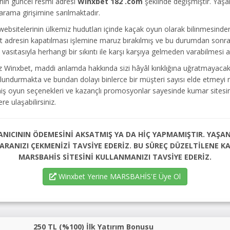
nin güncel resmi adresi
Winxbet 182 .com
şeklinde değişmiştir. Yaşa
 arama girişimine sarılmaktadır.
ne websitelerinin ülkemiz hudutları içinde kaçak oyun olarak bilinmesi
ut adresin kapatılması işlemine maruz bırakılmış ve bu durumdan sonr
i vasıtasıyla herhangi bir sıkıntı ile karşı karşıya gelmeden varabilmesi
miz Winxbet, maddi anlamda hakkında sizi hâyâl kırıklığına uğratmayacak
ulundurmakta ve bundan dolayı binlerce bir müşteri sayısı elde etmey
ş oyun seçenekleri ve kazançlı promosyonlar sayesinde kumar sitesinde
e ulaşabilirsiniz.
ANICININ ÖDEMESİNİ AKSATMIŞ YA DA HİÇ YAPMAMIŞTIR. YAŞ
ARANIZI ÇEKMENİZİ TAVSİYE EDERİZ. BU SÜREÇ DÜZELTİLENE 
MARSBAHİS SİTESİNİ KULLANMANIZI TAVSİYE EDERİZ.
Winxbet Yerine MARSBAHİS'E Üye Ol
250 TL (%100) İlk Yatırım Bonusu