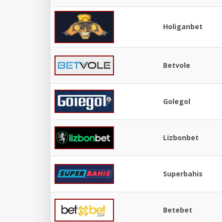
Holiganbet
Betvole
Golegol
Lizbonbet
Superbahis
Betebet