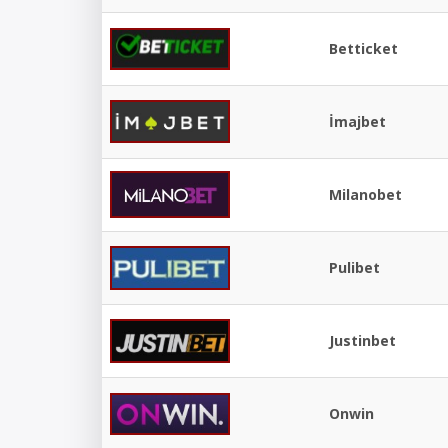
Betticket
İmajbet
Milanobet
Pulibet
Justinbet
Onwin