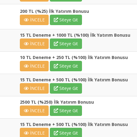
200 TL (%25) İlk Yatırım Bonusu
İNCELE
Siteye Git
15 TL Deneme + 1000 TL (%100) İlk Yatırım Bonusu
İNCELE
Siteye Git
10 TL Deneme + 250 TL (%100) İlk Yatırım Bonusu
İNCELE
Siteye Git
15 TL Deneme + 500 TL (%100) İlk Yatırım Bonusu
İNCELE
Siteye Git
2500 TL (%250) İlk Yatırım Bonusu
İNCELE
Siteye Git
15 TL Deneme + 500 TL (%100) İlk Yatırım Bonusu
İNCELE
Siteye Git