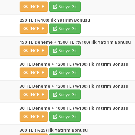
İNCELE
Siteye Git
250 TL (%100) İlk Yatırım Bonusu
İNCELE
Siteye Git
150 TL Deneme + 1500 TL (%100) İlk Yatırım Bonusu
İNCELE
Siteye Git
30 TL Deneme + 1200 TL (%100) İlk Yatırım Bonusu
İNCELE
Siteye Git
30 TL Deneme + 1200 TL (%100) İlk Yatırım Bonusu
İNCELE
Siteye Git
30 TL Deneme + 1000 TL (%100) İlk Yatırım Bonusu
İNCELE
Siteye Git
300 TL (%25) İlk Yatırım Bonusu