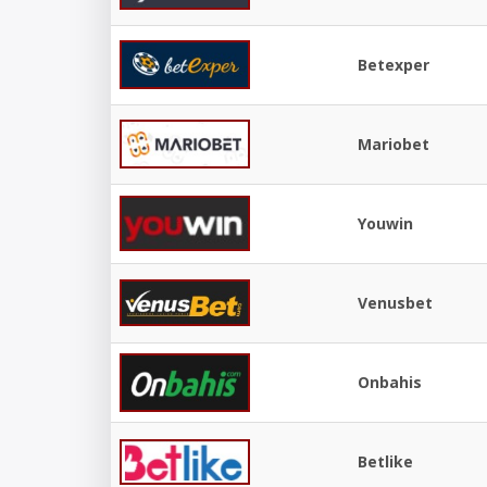
Betexper
Mariobet
Youwin
Venusbet
Onbahis
Betlike