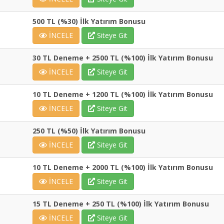
500 TL (%30) İlk Yatırım Bonusu
İNCELE
Siteye Git
30 TL Deneme + 2500 TL (%100) İlk Yatırım Bonusu
İNCELE
Siteye Git
10 TL Deneme + 1200 TL (%100) İlk Yatırım Bonusu
İNCELE
Siteye Git
250 TL (%50) İlk Yatırım Bonusu
İNCELE
Siteye Git
10 TL Deneme + 2000 TL (%100) İlk Yatırım Bonusu
İNCELE
Siteye Git
15 TL Deneme + 250 TL (%100) İlk Yatırım Bonusu
İNCELE
Siteye Git