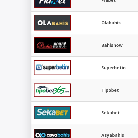
Piabet
Olabahis
Bahisnow
Superbetin
Tipobet
Sekabet
Asyabahis