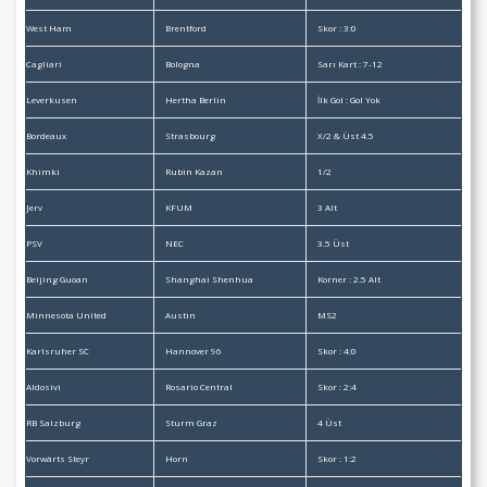
West Ham
Brentford
Skor : 3:0
Cagliari
Bologna
Sarı Kart : 7-12
Leverkusen
Hertha Berlin
İlk Gol : Gol Yok
Bordeaux
Strasbourg
X/2 & Üst 4.5
Khimki
Rubin Kazan
1/2
Jerv
KFUM
3 Alt
PSV
NEC
3.5 Üst
Beijing Guoan
Shanghai Shenhua
Korner : 2.5 Alt
Minnesota United
Austin
MS2
Karlsruher SC
Hannover 96
Skor : 4:0
Aldosivi
Rosario Central
Skor : 2:4
RB Salzburg
Sturm Graz
4 Üst
Vorwärts Steyr
Horn
Skor : 1:2