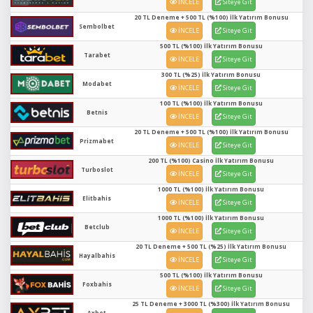
İNCELE
Siteye Git
20 TL Deneme + 500 TL (%100) İlk Yatırım Bonusu
Sembolbet
İNCELE
Siteye Git
500 TL (%100) İlk Yatırım Bonusu
Tarabet
İNCELE
Siteye Git
300 TL (%25) İlk Yatırım Bonusu
Modabet
İNCELE
Siteye Git
100 TL (%100) İlk Yatırım Bonusu
Betnis
İNCELE
Siteye Git
20 TL Deneme + 500 TL (%100) İlk Yatırım Bonusu
Prizmabet
İNCELE
Siteye Git
200 TL (%100) Casino İlk Yatırım Bonusu
Turboslot
İNCELE
Siteye Git
1000 TL (%100) İlk Yatırım Bonusu
Elitbahis
İNCELE
Siteye Git
1000 TL (%100) İlk Yatırım Bonusu
Betclub
İNCELE
Siteye Git
20 TL Deneme + 500 TL (%25) İlk Yatırım Bonusu
Hayalbahis
İNCELE
Siteye Git
500 TL (%100) İlk Yatırım Bonusu
Foxbahis
İNCELE
Siteye Git
25 TL Deneme + 3000 TL (%300) İlk Yatırım Bonusu
Axbet