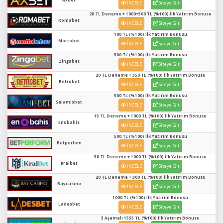
İNCELE
Siteye Git
20 TL Deneme + 1000+500 TL (%100) İlk Yatırım Bonusu
Romabet
İNCELE
Siteye Git
100 TL (%100) İlk Yatırım Bonusu
Mottobet
İNCELE
Siteye Git
500 TL (%100) İlk Yatırım Bonusu
Zingabet
İNCELE
Siteye Git
20 TL Deneme + 350 TL (%100) İlk Yatırım Bonusu
Retrobet
İNCELE
Siteye Git
500 TL (%100) İlk Yatırım Bonusu
Salamisbet
İNCELE
Siteye Git
15 TL Deneme + 1000 TL (%100) İlk Yatırım Bonusu
Enobahis
İNCELE
Siteye Git
500 TL (%100) İlk Yatırım Bonusu
Betperfom
İNCELE
Siteye Git
30 TL Deneme + 1000 TL (%100) İlk Yatırım Bonusu
Kralbet
İNCELE
Siteye Git
20 TL Deneme + 300 TL (%100) İlk Yatırım Bonusu
Baycasino
İNCELE
Siteye Git
1000 TL (%100) İlk Yatırım Bonusu
Ladesbet
İNCELE
Siteye Git
3 Aşamalı 1555 TL (%100) İlk Yatırım Bonusu