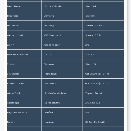
Raith Rovers
Partick Thistle
Skor : 5:4
Mİrandés
Almería
Skor : 0:1
Halmstad
Varberg
Korner : 1.5 Üst
Väsby United
GIF Sundsvall
Korner : 1.5 Üst
Zürih
Grasshopper
X/2
Neuchâtel Xamax
Thun
2.25 Alt
Crotone
Vicenza
Skor : 1:5
Crusaders
Portadown
Gol Dk Aralığı : 31-45
Pumas UNAM
Mazatlán
Gol Dk Aralığı : 1-15
Wisla Plock
Raków Czestochowa
Toplam Gol : 4
Vålerenga
Sarpsborg 08
X/2 & Üst 2.5
Paços de Ferreira
Benfica
MS1
Porto II
Nacional
İlk Gol : Ev Sahibi