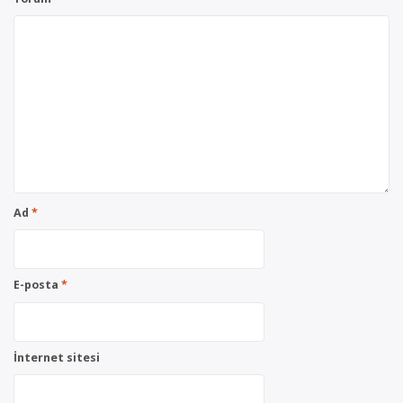
Ad
*
E-posta
*
İnternet sitesi