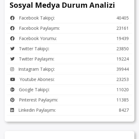
Sosyal Medya Durum Analizi
Facebook Takipçi:
40405
Facebook Paylaşımı:
23161
Facebook Yorumu:
19439
Twitter Takipçi:
23850
Twitter Paylaşımı:
19224
Instagram Takipçi:
39944
Youtube Abonesi:
23253
Google Takipçi:
11020
Pinterest Paylaşımı:
11385
Linkedin Paylaşımı:
8427