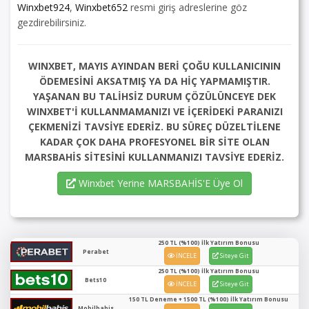
Winxbet924
,
Winxbet652
resmi giriş adreslerine göz
gezdirebilirsiniz.
WINXBET, MAYIS AYINDAN BERİ ÇOĞU KULLANICININ
ÖDEMESİNİ AKSATMIŞ YA DA HİÇ YAPMAMIŞTIR.
YAŞANAN BU TALİHSİZ DURUM ÇÖZÜLÜNCEYE DEK
WINXBET'İ KULLANMAMANIZI VE İÇERİDEKİ PARANIZI
ÇEKMENİZİ TAVSİYE EDERİZ. BU SÜREÇ DÜZELTİLENE
KADAR ÇOK DAHA PROFESYONEL BİR SİTE OLAN
MARSBAHİS SİTESİNİ KULLANMANIZI TAVSİYE EDERİZ.
Winxbet Yerine MARSBAHİS'E Üye Ol
250 TL (%100) İlk Yatırım Bonusu
Perabet
İNCELE
Siteye Git
250 TL (%100) İlk Yatırım Bonusu
Bets10
İNCELE
Siteye Git
150 TL Deneme + 1500 TL (%100) İlk Yatırım Bonusu
Mobilbahis