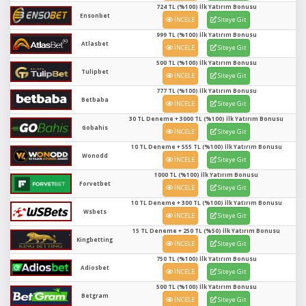
724 TL (%100) İlk Yatırım Bonusu
Ensonbet
İNCELE
Siteye Git
999 TL (%100) İlk Yatırım Bonusu
Atlasbet
İNCELE
Siteye Git
500 TL (%100) İlk Yatırım Bonusu
Tulipbet
İNCELE
Siteye Git
777 TL (%100) İlk Yatırım Bonusu
Betbaba
İNCELE
Siteye Git
30 TL Deneme + 3000 TL (%100) İlk Yatırım Bonusu
Gobahis
İNCELE
Siteye Git
10 TL Deneme + 555 TL (%100) İlk Yatırım Bonusu
Wonodd
İNCELE
Siteye Git
1000 TL (%100) İlk Yatırım Bonusu
Forvetbet
İNCELE
Siteye Git
10 TL Deneme + 300 TL (%100) İlk Yatırım Bonusu
Wsbets
İNCELE
Siteye Git
15 TL Deneme + 250 TL (%50) İlk Yatırım Bonusu
Kingbetting
İNCELE
Siteye Git
750 TL (%100) İlk Yatırım Bonusu
Adiosbet
İNCELE
Siteye Git
500 TL (%100) İlk Yatırım Bonusu
Betgram
İNCELE
Siteye Git