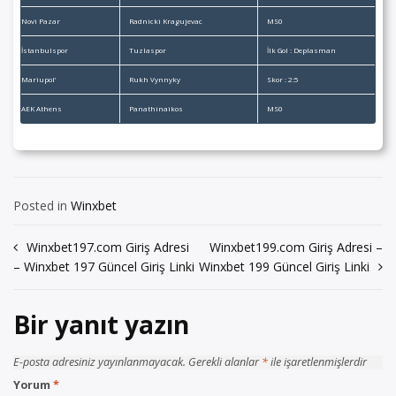
Novi Pazar
Radnicki Kragujevac
MS0
İstanbulspor
Tuzlaspor
İlk Gol : Deplasman
Mariupol’
Rukh Vynnyky
Skor : 2:5
AEK Athens
Panathinaikos
MS0
Posted in
Winxbet
Yazı
Winxbet197.com Giriş Adresi
Winxbet199.com Giriş Adresi –
– Winxbet 197 Güncel Giriş Linki
Winxbet 199 Güncel Giriş Linki
gezinmesi
Bir yanıt yazın
E-posta adresiniz yayınlanmayacak.
Gerekli alanlar
*
ile işaretlenmişlerdir
Yorum
*