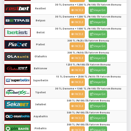
30 TL Deneme + 1200 TL (%100) İlk Yatırım Bonusu
Restbet
İNCELE
Siteye Git
30 TL Deneme + 1200 TL (%100) İlk Yatırım Bonusu
Betpas
İNCELE
Siteye Git
30 TL Deneme + 1000 TL (%100) İlk Yatırım Bonusu
Betist
İNCELE
Siteye Git
300 TL (%25) İlk Yatırım Bonusu
Piabet
İNCELE
Siteye Git
300 TL (%50) İlk Yatırım Bonusu
Olabahis
İNCELE
Siteye Git
1250 TL (%100) İlk Yatırım Bonusu
Bahisnow
İNCELE
Siteye Git
15 TL Deneme + 2500 TL (%50) İlk Yatırım Bonusu
Superbetin
İNCELE
Siteye Git
30 TL Deneme + 1365 TL (%100) İlk Yatırım Bonusu
Tipobet
İNCELE
Siteye Git
500 TL (%100) İlk Yatırım Bonusu
Sekabet
İNCELE
Siteye Git
500 TL (%100) İlk Yatırım Bonusu
Asyabahis
İNCELE
Siteye Git
300 TL (%100) İlk Yatırım Bonusu
Pinbahis
İNCELE
Siteye Git