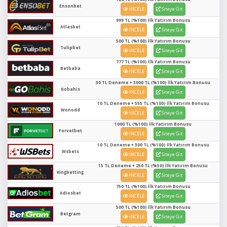
Ensonbet
İNCELE
Siteye Git
999 TL (%100) İlk Yatırım Bonusu
Atlasbet
İNCELE
Siteye Git
500 TL (%100) İlk Yatırım Bonusu
Tulipbet
İNCELE
Siteye Git
777 TL (%100) İlk Yatırım Bonusu
Betbaba
İNCELE
Siteye Git
30 TL Deneme + 3000 TL (%100) İlk Yatırım Bonusu
Gobahis
İNCELE
Siteye Git
10 TL Deneme + 555 TL (%100) İlk Yatırım Bonusu
Wonodd
İNCELE
Siteye Git
1000 TL (%100) İlk Yatırım Bonusu
Forvetbet
İNCELE
Siteye Git
10 TL Deneme + 300 TL (%100) İlk Yatırım Bonusu
Wsbets
İNCELE
Siteye Git
15 TL Deneme + 250 TL (%50) İlk Yatırım Bonusu
Kingbetting
İNCELE
Siteye Git
750 TL (%100) İlk Yatırım Bonusu
Adiosbet
İNCELE
Siteye Git
500 TL (%100) İlk Yatırım Bonusu
Betgram
İNCELE
Siteye Git