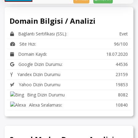
Domain Bilgisi / Analizi
Bağlantı Sertifikası (SSL):
Evet
Site Hızı:
96/100
Domain Kaydı:
18.07.2020
Google Dizin Durumu:
44536
Yandex Dizin Durumu
23159
Yahoo Dizin Durumu
19853
Bing Dizin Durumu
8082
Alexa Sıralaması:
10840