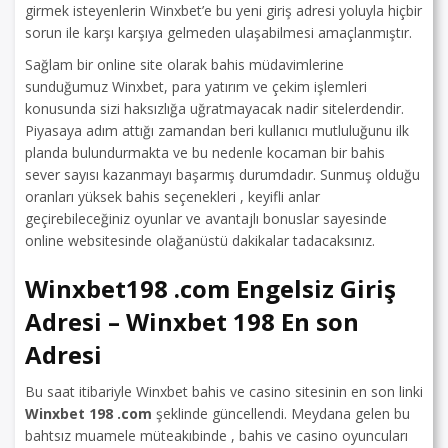
girmek isteyenlerin Winxbet’e bu yeni giriş adresi yoluyla hiçbir
sorun ile karşı karşıya gelmeden ulaşabilmesi amaçlanmıştır.
Sağlam bir online site olarak bahis müdavimlerine
sunduğumuz Winxbet, para yatırım ve çekim işlemleri
konusunda sizi haksızlığa uğratmayacak nadir sitelerdendir.
Piyasaya adım attığı zamandan beri kullanıcı mutluluğunu ilk
planda bulundurmakta ve bu nedenle kocaman bir bahis
sever sayısı kazanmayı başarmış durumdadır. Sunmuş olduğu
oranları yüksek bahis seçenekleri , keyifli anlar
geçirebileceğiniz oyunlar ve avantajlı bonuslar sayesinde
online websitesinde olağanüstü dakikalar tadacaksınız.
Winxbet198 .com Engelsiz Giriş
Adresi – Winxbet 198 En son
Adresi
Bu saat itibariyle Winxbet bahis ve casino sitesinin en son linki
Winxbet 198 .com
şeklinde güncellendi. Meydana gelen bu
bahtsız muamele müteakıbinde , bahis ve casino oyuncuları