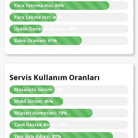
Para Yatırma Hızı:
84%
Para Çekme Hızı:
40%
Üyelik/Deneme Bonusu:
28%
Bahis Oranları:
61%
Servis Kullanım Oranları
Masaüstü Sürüm:
38%
Mobil Sürüm:
45%
Müşteri Hizmetleri:
70%
Canlı Destek Birimi:
34%
Yeni Giriş Adresi:
87%