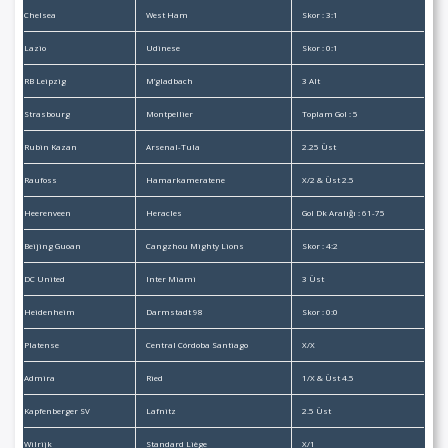
Chelsea
West Ham
Skor : 3:1
Lazio
Udinese
Skor : 0:1
RB Leipzig
M’gladbach
3 Alt
Strasbourg
Montpellier
Toplam Gol : 5
Rubin Kazan
Arsenal-Tula
2.25 Üst
Raufoss
Hamarkameratene
X/2 & Üst 2.5
Heerenveen
Heracles
Gol Dk Aralığı : 61-75
Beijing Guoan
Cangzhou Mighty Lions
Skor : 4:2
DC United
Inter Miami
3 Üst
Heidenheim
Darmstadt 98
Skor : 0:0
Platense
Central Córdoba Santiago
X/X
Admira
Ried
1/X & Üst 4.5
Kapfenberger SV
Lafnitz
2.5 Üst
Wilrijk
Standard Liège
X/1