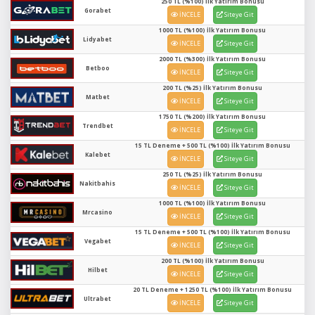
250 TL (%100) İlk Yatırım Bonusu
Gorabet
İNCELE
Siteye Git
1000 TL (%100) İlk Yatırım Bonusu
Lidyabet
İNCELE
Siteye Git
2000 TL (%300) İlk Yatırım Bonusu
Betboo
İNCELE
Siteye Git
200 TL (%25) İlk Yatırım Bonusu
Matbet
İNCELE
Siteye Git
1750 TL (%200) İlk Yatırım Bonusu
Trendbet
İNCELE
Siteye Git
15 TL Deneme + 500 TL (%100) İlk Yatırım Bonusu
Kalebet
İNCELE
Siteye Git
250 TL (%25) İlk Yatırım Bonusu
Nakitbahis
İNCELE
Siteye Git
1000 TL (%100) İlk Yatırım Bonusu
Mrcasino
İNCELE
Siteye Git
15 TL Deneme + 500 TL (%100) İlk Yatırım Bonusu
Vegabet
İNCELE
Siteye Git
200 TL (%100) İlk Yatırım Bonusu
Hilbet
İNCELE
Siteye Git
20 TL Deneme + 1250 TL (%100) İlk Yatırım Bonusu
Ultrabet
İNCELE
Siteye Git