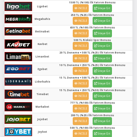
1500 TL (%100) İlk Yatırım Bonusu
Ligobet
İNCELE
Siteye Git
250 TL (%25) İlk Yatırım Bonusu
Megabahis
İNCELE
Siteye Git
650 TL (%100) İlk Yatırım Bonusu
Betinabet
İNCELE
Siteye Git
500 TL Risksiz Spor Bonusu
Kavbet
İNCELE
Siteye Git
20 TL Deneme + 500 TL (%25) İlk Yatırım Bonusu
Limanbet
İNCELE
Siteye Git
10 TL Deneme + 250 TL (%25) İlk Yatırım Bonusu
Egobet
İNCELE
Siteye Git
15 TL Deneme + 500 TL (%25) İlk Yatırım Bonusu
Liderbahis
İNCELE
Siteye Git
15 TL Deneme + 250 TL (%50) İlk Yatırım Bonusu
Timebet
İNCELE
Siteye Git
777 TL (%100) İlk Yatırım Bonusu
Markabet
İNCELE
Siteye Git
200 TL (%25) İlk Yatırım Bonusu
Jojobet
İNCELE
Siteye Git
500 TL (%100) İlk Yatırım Bonusu
Joybet
İNCELE
Siteye Git