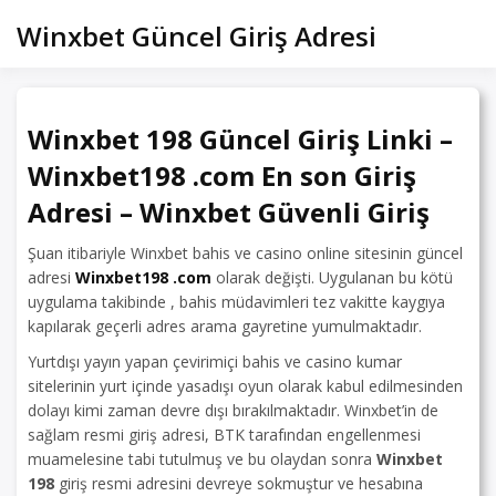
Skip
Winxbet Güncel Giriş Adresi
to
content
Winxbet 198 Güncel Giriş Linki –
Winxbet198 .com En son Giriş
Adresi – Winxbet Güvenli Giriş
Şuan itibariyle Winxbet bahis ve casino online sitesinin güncel
adresi
Winxbet198 .com
olarak değişti. Uygulanan bu kötü
uygulama takibinde , bahis müdavimleri tez vakitte kaygıya
kapılarak geçerli adres arama gayretine yumulmaktadır.
Yurtdışı yayın yapan çevirimiçi bahis ve casino kumar
sitelerinin yurt içinde yasadışı oyun olarak kabul edilmesinden
dolayı kimi zaman devre dışı bırakılmaktadır. Winxbet’in de
sağlam resmi giriş adresi, BTK tarafından engellenmesi
muamelesine tabi tutulmuş ve bu olaydan sonra
Winxbet
198
giriş resmi adresini devreye sokmuştur ve hesabına