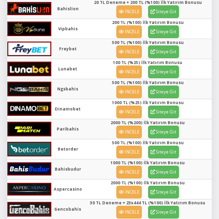
20 TL Deneme + 200 TL (%100) İlk Yatırım Bonusu
Bahislion
İNCELE
Siteye Git
200 TL (%100) İlk Yatırım Bonusu
Vipbahis
İNCELE
Siteye Git
500 TL (%100) İlk Yatırım Bonusu
Freybet
İNCELE
Siteye Git
100 TL (%25) İlk Yatırım Bonusu
Lunabet
İNCELE
Siteye Git
500 TL (%100) İlk Yatırım Bonusu
Ngsbahis
İNCELE
Siteye Git
1000 TL (%25) İlk Yatırım Bonusu
Dinamobet
İNCELE
Siteye Git
2000 TL (%200) İlk Yatırım Bonusu
Paribahis
İNCELE
Siteye Git
500 TL (%100) İlk Yatırım Bonusu
Betorder
İNCELE
Siteye Git
1000 TL (%100) İlk Yatırım Bonusu
Bahisbudur
İNCELE
Siteye Git
2000 TL (%100) İlk Yatırım Bonusu
Aspercasino
İNCELE
Siteye Git
30 TL Deneme + 23x444 TL (%100) İlk Yatırım Bonusu
Gencobahis
İNCELE
Siteye Git