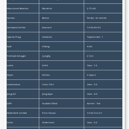
Waasland-Beveren
Westerlo
2.75 Alt
Santos
Bahia
İlk Gol : Ev Sahibi
Sampaio Corrêa
Guarani
1/X & Alt 4.5
Sparta Prag
Slovácko
Toplam Gol : 1
AaB
Viborg
4 Alt
Fremad Amager
Lyngby
2 Üst
Lahti
HIFK
Skor : 1:5
Dijon
Nîmes
X veya 2
Lokomotiva
Istra 1961
Skor : 3:3
Jong AZ
Jong Ajax
Skor : 4:3
QPR
Huddersfield
Korner : Tek
Waterford United
Finn Harps
1/X & Üst 2.5
Celtic
Hibernian
Skor : 3:2