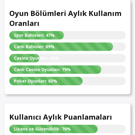
Oyun Bölümleri Aylık Kullanım
Oranları
Spor Bahisleri:
47%
Canlı Bahisler:
89%
Casino Oyunları:
26%
Canlı Casino Oyunları:
79%
Poker Oyunları:
63%
Kullanıcı Aylık Puanlamaları
Lisans ve Güvenilirlik:
76%