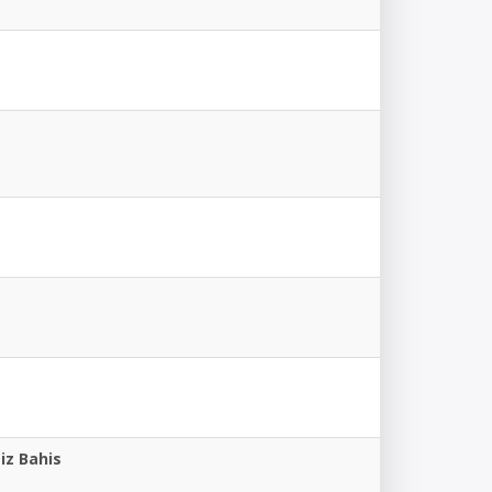
iz Bahis