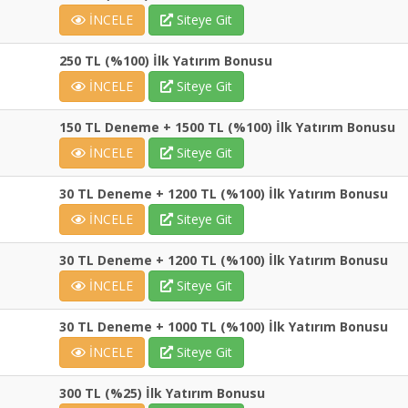
İNCELE
Siteye Git
250 TL (%100) İlk Yatırım Bonusu
İNCELE
Siteye Git
150 TL Deneme + 1500 TL (%100) İlk Yatırım Bonusu
İNCELE
Siteye Git
30 TL Deneme + 1200 TL (%100) İlk Yatırım Bonusu
İNCELE
Siteye Git
30 TL Deneme + 1200 TL (%100) İlk Yatırım Bonusu
İNCELE
Siteye Git
30 TL Deneme + 1000 TL (%100) İlk Yatırım Bonusu
İNCELE
Siteye Git
300 TL (%25) İlk Yatırım Bonusu