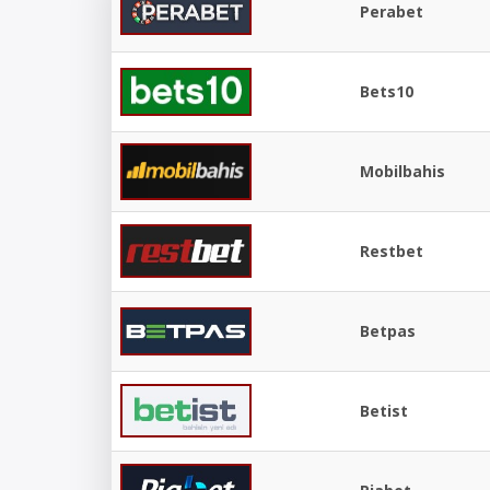
Perabet
Bets10
Mobilbahis
Restbet
Betpas
Betist