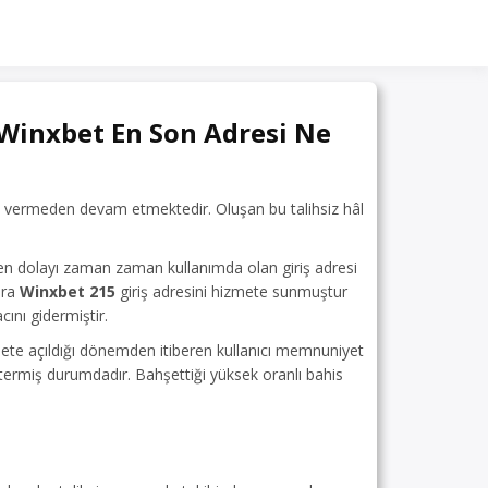
– Winxbet En Son Adresi Ne
a vermeden devam etmektedir. Oluşan bu talihsiz hâl
inden dolayı zaman zaman kullanımda olan giriş adresi
nra
Winxbet 215
giriş adresini hizmete sunmuştur
cını gidermiştir.
zmete açıldığı dönemden itiberen kullanıcı memnuniyet
termiş durumdadır. Bahşettiği yüksek oranlı bahis