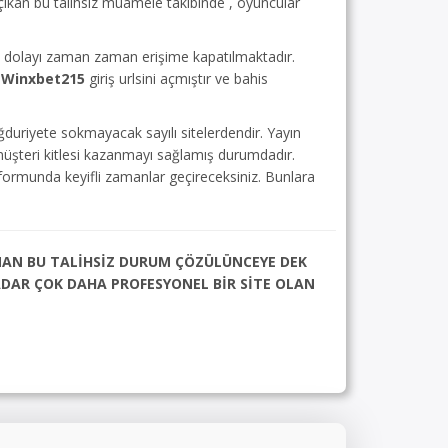
çıkan bu talihsiz muamele takibinde , oyuncular
den dolayı zaman zaman erişime kapatılmaktadır.
a
Winxbet215
giriş urlsini açmıştır ve bahis
duriyete sokmayacak sayılı sitelerdendir. Yayın
müşteri kitlesi kazanmayı sağlamış durumdadır.
tformunda keyifli zamanlar geçireceksiniz. Bunlara
ANAN BU TALİHSİZ DURUM ÇÖZÜLÜNCEYE DEK
KADAR ÇOK DAHA PROFESYONEL BİR SİTE OLAN