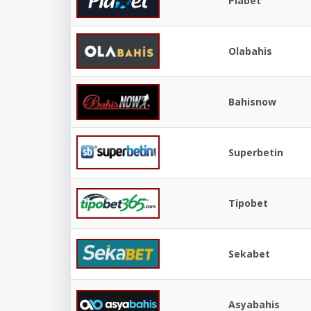
Piabet
Olabahis
Bahisnow
Superbetin
Tipobet
Sekabet
Asyabahis