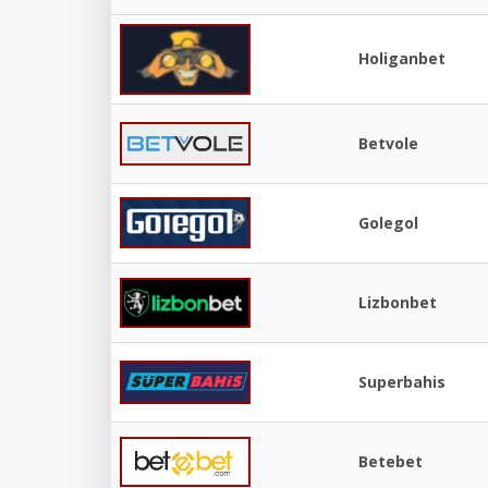
Holiganbet
Betvole
Golegol
Lizbonbet
Superbahis
Betebet