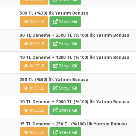
500 TL (%30) İlk Yatırım Bonusu
İNCELE
Siteye Git
30 TL Deneme + 2500 TL (%100) İlk Yatırım Bonusu
İNCELE
Siteye Git
10 TL Deneme + 1200 TL (%100) İlk Yatırım Bonusu
İNCELE
Siteye Git
250 TL (%50) İlk Yatırım Bonusu
İNCELE
Siteye Git
10 TL Deneme + 2000 TL (%100) İlk Yatırım Bonusu
İNCELE
Siteye Git
15 TL Deneme + 250 TL (%100) İlk Yatırım Bonusu
İNCELE
Siteye Git