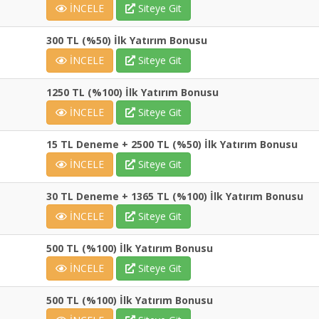
İNCELE
Siteye Git
300 TL (%50) İlk Yatırım Bonusu
İNCELE
Siteye Git
1250 TL (%100) İlk Yatırım Bonusu
İNCELE
Siteye Git
15 TL Deneme + 2500 TL (%50) İlk Yatırım Bonusu
İNCELE
Siteye Git
30 TL Deneme + 1365 TL (%100) İlk Yatırım Bonusu
İNCELE
Siteye Git
500 TL (%100) İlk Yatırım Bonusu
İNCELE
Siteye Git
500 TL (%100) İlk Yatırım Bonusu