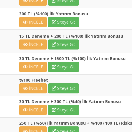
İNCELE
Siteye Git
300 TL (%100) İlk Yatırım Bonusu
İNCELE
Siteye Git
15 TL Deneme + 200 TL (%100) İlk Yatırım Bonusu
İNCELE
Siteye Git
30 TL Deneme + 1500 TL (%100) İlk Yatırım Bonusu
İNCELE
Siteye Git
%100 Freebet
İNCELE
Siteye Git
30 TL Deneme + 300 TL (%40) İlk Yatırım Bonusu
İNCELE
Siteye Git
250 TL (%50) İlk Yatırım Bonusu + %100 (100 TL) Risks
İNCELE
Siteye Git