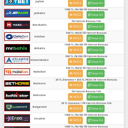
Joybet
İNCELE
Siteye Git
1000 TL (%100) İlk Yatırım Bonusu
Jetbahis
İNCELE
Siteye Git
İlk Yatırım Bonusu Yok
Marsbahis
İNCELE
Siteye Git
500 TL (%50) İlk Yatırım Bonusu
Oslobet
İNCELE
Siteye Git
1500 TL (%100) İlk Yatırım Bonusu
Mrbahis
İNCELE
Siteye Git
300 TL (%100) İlk Yatırım Bonusu
Atlantisbahis
İNCELE
Siteye Git
500 TL (%50) İlk Yatırım Bonusu
Maksibet
İNCELE
Siteye Git
20 TL Deneme + 250 TL (%50) İlk Yatırım Bonusu
Betmoris
İNCELE
Siteye Git
İlk Yatırım Bonusu Yok
Bahisstar
İNCELE
Siteye Git
20 TL Deneme + İlk Yatırım Bonusu Yok
Betgaranti
İNCELE
Siteye Git
1000 TL (%100) İlk Yatırım Bonusu
Enzabet
İNCELE
Siteye Git
1000 TL (%100) İlk Yatırım Bonusu