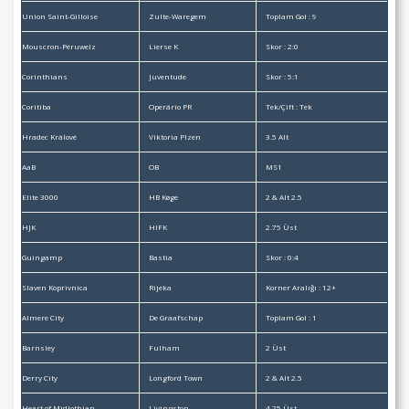
Union Saint-Gilloise
Zulte-Waregem
Toplam Gol : 9
Mouscron-Péruwelz
Lierse K
Skor : 2:0
Corinthians
Juventude
Skor : 5:1
Coritiba
Operário PR
Tek/Çift : Tek
Hradec Králové
Viktoria Plzen
3.5 Alt
AaB
OB
MS1
Elite 3000
HB Køge
2 & Alt 2.5
HJK
HIFK
2.75 Üst
Guingamp
Bastia
Skor : 0:4
Slaven Koprivnica
Rijeka
Korner Aralığı : 12+
Almere City
De Graafschap
Toplam Gol : 1
Barnsley
Fulham
2 Üst
Derry City
Longford Town
2 & Alt 2.5
Heart of Midlothian
Livingston
4.25 Üst