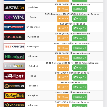
500 TL (%200) İlk Yatırım Bonusu
Justinbet
İNCELE
Siteye Git
50 TL Deneme + 2500 TL (%100) İlk Yatırım Bonusu
Onwin
İNCELE
Siteye Git
%50 Çevrimsiz Freebet
NTVSporbet
İNCELE
Siteye Git
200 TL (%100) İlk Yatırım Bonusu
Pusulabet
İNCELE
Siteye Git
1500 TL (%150) İlk Yatırım Bonusu
Betkanyon
İNCELE
Siteye Git
500 TL (%100) İlk Yatırım Bonusu
Hiltonbet
İNCELE
Siteye Git
15 TL Deneme + 500 TL (%100) İlk Yatırım Bonusu
Celtabet
İNCELE
Siteye Git
500 TL (%10) İlk Yatırım Bonusu
İlbet
İNCELE
Siteye Git
%30 Yatırım Bonusu
Betasus
İNCELE
Siteye Git
1000 TL (%10) İlk Yatırım Bonusu
Kolaybet
İNCELE
Siteye Git
500 TL (%50) İlk Yatırım Bonusu
Vdcasino
İNCELE
Siteye Git