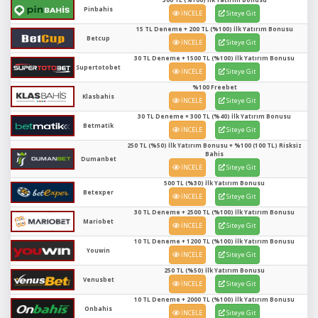
Pinbahis
İNCELE
Siteye Git
15 TL Deneme + 200 TL (%100) İlk Yatırım Bonusu
Betcup
İNCELE
Siteye Git
30 TL Deneme + 1500 TL (%100) İlk Yatırım Bonusu
Supertotobet
İNCELE
Siteye Git
%100 Freebet
Klasbahis
İNCELE
Siteye Git
30 TL Deneme + 300 TL (%40) İlk Yatırım Bonusu
Betmatik
İNCELE
Siteye Git
250 TL (%50) İlk Yatırım Bonusu + %100 (100 TL) Risksiz
Bahis
Dumanbet
İNCELE
Siteye Git
500 TL (%30) İlk Yatırım Bonusu
Betexper
İNCELE
Siteye Git
30 TL Deneme + 2500 TL (%100) İlk Yatırım Bonusu
Mariobet
İNCELE
Siteye Git
10 TL Deneme + 1200 TL (%100) İlk Yatırım Bonusu
Youwin
İNCELE
Siteye Git
250 TL (%50) İlk Yatırım Bonusu
Venusbet
İNCELE
Siteye Git
10 TL Deneme + 2000 TL (%100) İlk Yatırım Bonusu
Onbahis
İNCELE
Siteye Git