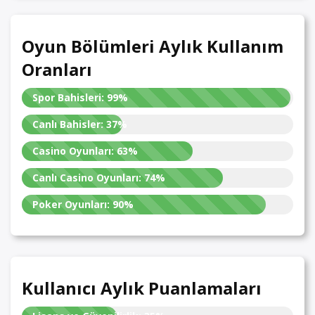
Oyun Bölümleri Aylık Kullanım
Oranları
Spor Bahisleri:
99%
Canlı Bahisler:
37%
Casino Oyunları:
63%
Canlı Casino Oyunları:
74%
Poker Oyunları:
90%
Kullanıcı Aylık Puanlamaları