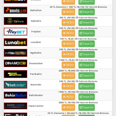
İNCELE
Siteye Git
20 TL Deneme + 200 TL (%100) İlk Yatırım Bonusu
Bahislion
İNCELE
Siteye Git
200 TL (%100) İlk Yatırım Bonusu
Vipbahis
İNCELE
Siteye Git
500 TL (%100) İlk Yatırım Bonusu
Freybet
İNCELE
Siteye Git
100 TL (%25) İlk Yatırım Bonusu
Lunabet
İNCELE
Siteye Git
500 TL (%100) İlk Yatırım Bonusu
Ngsbahis
İNCELE
Siteye Git
1000 TL (%25) İlk Yatırım Bonusu
Dinamobet
İNCELE
Siteye Git
2000 TL (%200) İlk Yatırım Bonusu
Paribahis
İNCELE
Siteye Git
500 TL (%100) İlk Yatırım Bonusu
Betorder
İNCELE
Siteye Git
1000 TL (%100) İlk Yatırım Bonusu
Bahisbudur
İNCELE
Siteye Git
2000 TL (%100) İlk Yatırım Bonusu
Aspercasino
İNCELE
Siteye Git
30 TL Deneme + 23x444 TL (%100) İlk Yatırım Bonusu