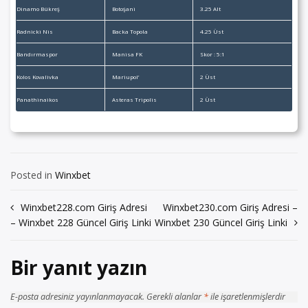
Dinamo Bükreş
Botoşani
3.25 Alt
Radnicki Nis
Backa Topola
4.25 Üst
Bandırmaspor
Manisa FK
Skor : 5:1
Kolos Kovalivka
Mariupol’
2 Üst
Panathinaikos
Asteras Tripolis
2 Üst
Posted in
Winxbet
Yazı
Winxbet228.com Giriş Adresi
Winxbet230.com Giriş Adresi –
– Winxbet 228 Güncel Giriş Linki
Winxbet 230 Güncel Giriş Linki
gezinmesi
Bir yanıt yazın
E-posta adresiniz yayınlanmayacak.
Gerekli alanlar
*
ile işaretlenmişlerdir