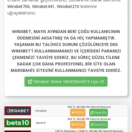
Winxbet706
,
Winxbet441
,
Winxbet210
linklerine
uğrayabilirsiniz.
WINXBET, MAYIS AYINDAN BERİ ÇOĞU KULLANICININ
ÖDEMESİNİ AKSATMIŞ YA DA HİÇ YAPMAMIŞTIR.
YAŞANAN BU TALİHSİZ DURUM ÇÖZÜLÜNCEYE DEK
WINXBET'İ KULLANMAMANIZI VE İÇERİDEKİ PARANIZI
ÇEKMENİZİ TAVSİYE EDERİZ. BU SÜREÇ DÜZELTİLENE
KADAR ÇOK DAHA PROFESYONEL BİR SİTE OLAN
MARSBAHİS SİTESİNİ KULLANMANIZI TAVSİYE EDERİZ.
Winxbet Yerine MARSBAHİS'E Üye Ol
250 TL (%100) İlk Yatırım Bonusu
Perabet
İNCELE
Siteye Git
250 TL (%100) İlk Yatırım Bonusu
Bets10
İNCELE
Siteye Git
150 TL Deneme + 1500 TL (%100) İlk Yatırım Bonusu