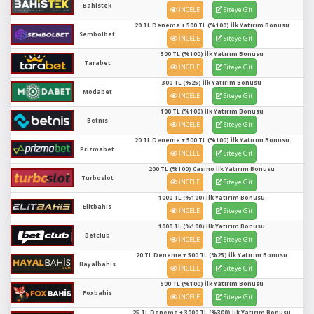
Bahistek
İNCELE
Siteye Git
20 TL Deneme + 500 TL (%100) İlk Yatırım Bonusu
Sembolbet
İNCELE
Siteye Git
500 TL (%100) İlk Yatırım Bonusu
Tarabet
İNCELE
Siteye Git
300 TL (%25) İlk Yatırım Bonusu
Modabet
İNCELE
Siteye Git
100 TL (%100) İlk Yatırım Bonusu
Betnis
İNCELE
Siteye Git
20 TL Deneme + 500 TL (%100) İlk Yatırım Bonusu
Prizmabet
İNCELE
Siteye Git
200 TL (%100) Casino İlk Yatırım Bonusu
Turboslot
İNCELE
Siteye Git
1000 TL (%100) İlk Yatırım Bonusu
Elitbahis
İNCELE
Siteye Git
1000 TL (%100) İlk Yatırım Bonusu
Betclub
İNCELE
Siteye Git
20 TL Deneme + 500 TL (%25) İlk Yatırım Bonusu
Hayalbahis
İNCELE
Siteye Git
500 TL (%100) İlk Yatırım Bonusu
Foxbahis
İNCELE
Siteye Git
25 TL Deneme + 3000 TL (%300) İlk Yatırım Bonusu