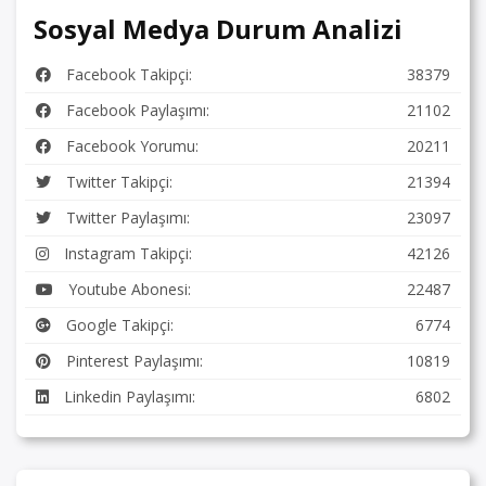
Sosyal Medya Durum Analizi
Facebook Takipçi:
38379
Facebook Paylaşımı:
21102
Facebook Yorumu:
20211
Twitter Takipçi:
21394
Twitter Paylaşımı:
23097
Instagram Takipçi:
42126
Youtube Abonesi:
22487
Google Takipçi:
6774
Pinterest Paylaşımı:
10819
Linkedin Paylaşımı:
6802