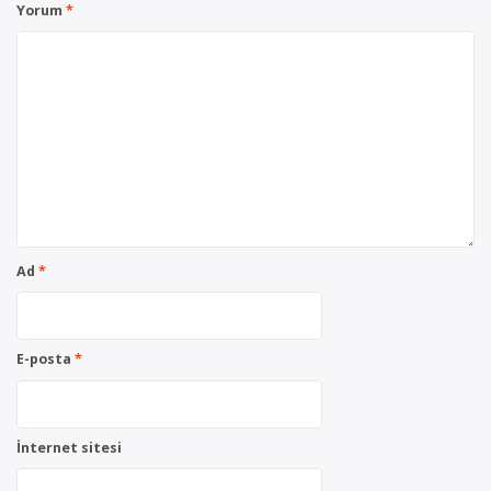
Yorum
*
Ad
*
E-posta
*
İnternet sitesi