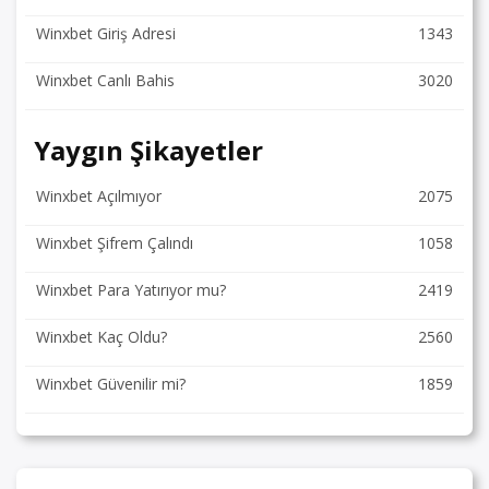
Winxbet Giriş Adresi
1343
Winxbet Canlı Bahis
3020
Yaygın Şikayetler
Winxbet Açılmıyor
2075
Winxbet Şifrem Çalındı
1058
Winxbet Para Yatırıyor mu?
2419
Winxbet Kaç Oldu?
2560
Winxbet Güvenilir mi?
1859