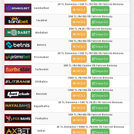
20 TL Deneme + 500 TL (%100) İlk Yatırım Bonusu
Sembolbet
İNCELE
Siteye Git
500 TL (%100) İlk Yatırım Bonusu
Tarabet
İNCELE
Siteye Git
300 TL (%25) İlk Yatırım Bonusu
Modabet
İNCELE
Siteye Git
100 TL (%100) İlk Yatırım Bonusu
Betnis
İNCELE
Siteye Git
20 TL Deneme + 500 TL (%100) İlk Yatırım Bonusu
Prizmabet
İNCELE
Siteye Git
200 TL (%100) Casino İlk Yatırım Bonusu
Turboslot
İNCELE
Siteye Git
1000 TL (%100) İlk Yatırım Bonusu
Elitbahis
İNCELE
Siteye Git
1000 TL (%100) İlk Yatırım Bonusu
Betclub
İNCELE
Siteye Git
20 TL Deneme + 500 TL (%25) İlk Yatırım Bonusu
Hayalbahis
İNCELE
Siteye Git
500 TL (%100) İlk Yatırım Bonusu
Foxbahis
İNCELE
Siteye Git
25 TL Deneme + 3000 TL (%300) İlk Yatırım Bonusu
Axbet
İNCELE
Siteye Git