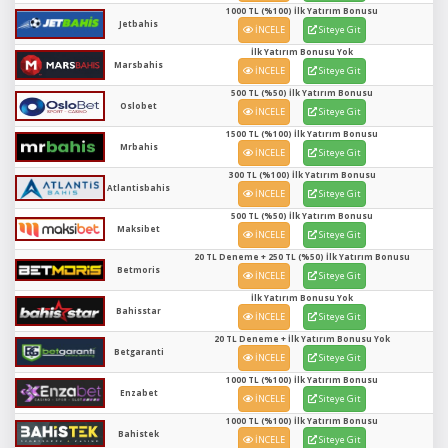
1000 TL (%100) İlk Yatırım Bonusu
Jetbahis
İNCELE
Siteye Git
İlk Yatırım Bonusu Yok
Marsbahis
İNCELE
Siteye Git
500 TL (%50) İlk Yatırım Bonusu
Oslobet
İNCELE
Siteye Git
1500 TL (%100) İlk Yatırım Bonusu
Mrbahis
İNCELE
Siteye Git
300 TL (%100) İlk Yatırım Bonusu
Atlantisbahis
İNCELE
Siteye Git
500 TL (%50) İlk Yatırım Bonusu
Maksibet
İNCELE
Siteye Git
20 TL Deneme + 250 TL (%50) İlk Yatırım Bonusu
Betmoris
İNCELE
Siteye Git
İlk Yatırım Bonusu Yok
Bahisstar
İNCELE
Siteye Git
20 TL Deneme + İlk Yatırım Bonusu Yok
Betgaranti
İNCELE
Siteye Git
1000 TL (%100) İlk Yatırım Bonusu
Enzabet
İNCELE
Siteye Git
1000 TL (%100) İlk Yatırım Bonusu
Bahistek
İNCELE
Siteye Git