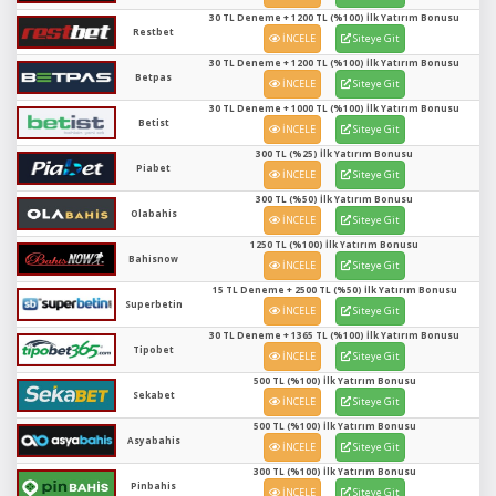
30 TL Deneme + 1200 TL (%100) İlk Yatırım Bonusu
Restbet
İNCELE
Siteye Git
30 TL Deneme + 1200 TL (%100) İlk Yatırım Bonusu
Betpas
İNCELE
Siteye Git
30 TL Deneme + 1000 TL (%100) İlk Yatırım Bonusu
Betist
İNCELE
Siteye Git
300 TL (%25) İlk Yatırım Bonusu
Piabet
İNCELE
Siteye Git
300 TL (%50) İlk Yatırım Bonusu
Olabahis
İNCELE
Siteye Git
1250 TL (%100) İlk Yatırım Bonusu
Bahisnow
İNCELE
Siteye Git
15 TL Deneme + 2500 TL (%50) İlk Yatırım Bonusu
Superbetin
İNCELE
Siteye Git
30 TL Deneme + 1365 TL (%100) İlk Yatırım Bonusu
Tipobet
İNCELE
Siteye Git
500 TL (%100) İlk Yatırım Bonusu
Sekabet
İNCELE
Siteye Git
500 TL (%100) İlk Yatırım Bonusu
Asyabahis
İNCELE
Siteye Git
300 TL (%100) İlk Yatırım Bonusu
Pinbahis
İNCELE
Siteye Git