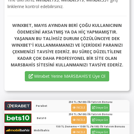
linklerine kontrol edebilirsiniz.
WINXBET, MAYIS AYINDAN BERİ ÇOĞU KULLANICININ
ÖDEMESİNİ AKSATMIŞ YA DA HİÇ YAPMAMIŞTIR.
YAŞANAN BU TALİHSİZ DURUM ÇÖZÜLÜNCEYE DEK
WINXBET'İ KULLANMAMANIZI VE İÇERİDEKİ PARANIZI
ÇEKMENİZİ TAVSİYE EDERİZ. BU SÜREÇ DÜZELTİLENE
KADAR ÇOK DAHA PROFESYONEL BİR SİTE OLAN
MARSBAHİS SİTESİNİ KULLANMANIZI TAVSİYE EDERİZ.
Winxbet Yerine MARSBAHİS'E Üye Ol
250 TL (%100) İlk Yatırım Bonusu
Perabet
İNCELE
Siteye Git
250 TL (%100) İlk Yatırım Bonusu
Bets10
İNCELE
Siteye Git
150 TL Deneme + 1500 TL (%100) İlk Yatırım Bonusu
Mobilbahis
İNCELE
Siteye Git