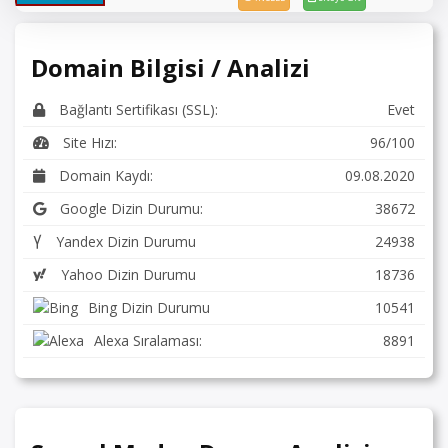
Domain Bilgisi / Analizi
Bağlantı Sertifikası (SSL):
Evet
Site Hızı:
96/100
Domain Kaydı:
09.08.2020
Google Dizin Durumu:
38672
Yandex Dizin Durumu
24938
Yahoo Dizin Durumu
18736
Bing Dizin Durumu
10541
Alexa Sıralaması:
8891