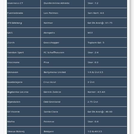
Inverness CT
Dunfermline Athletic
Skor : 1:2
Fuenlabrada
Las Palmas
Sarı Kart : 4-6
IFK Göteborg
Kalmar
Gol Dk Aralığı : 61-75
GAIS
Akropolis
MS1
Zürih
Grasshopper
Toplam Gol : 5
Yverdon Sport
FC Schaffhausen
Skor : 2:4
Frosinone
Pisa
Skor : 0:3
Glenavon
Ballymena United
1/X & Üst 3.5
Guadalajara
Cruz Azul
3 Üst
Bogdanka Leczna
Górnik Zabrze
Korner : 4.5 Alt
Mjøndalen
Odd Grenland
2.75 Üst
Gil Vicente
Santa Clara
Gol Dk Aralığı : 46-60
Mafra
Feirense
Skor : 0:4
Steaua Bükreş
Botoşani
1/2 & Alt 3.5