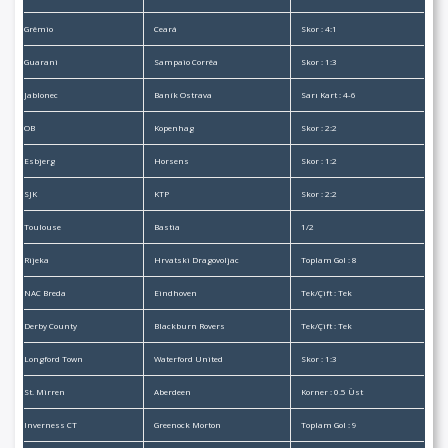
Grêmio
Ceará
Skor : 4:1
Guarani
Sampaio Corrêa
Skor : 1:3
Jablonec
Baník Ostrava
Sarı Kart : 4-6
OB
Kopenhag
Skor : 2:2
Esbjerg
Horsens
Skor : 1:2
SJK
KTP
Skor : 2:2
Toulouse
Bastia
1/2
Rijeka
Hrvatski Dragovoljac
Toplam Gol : 8
NAC Breda
Eindhoven
Tek/Çift : Tek
Derby County
Blackburn Rovers
Tek/Çift : Tek
Longford Town
Waterford United
Skor : 1:3
St. Mirren
Aberdeen
Korner : 0.5 Üst
Inverness CT
Greenock Morton
Toplam Gol : 9