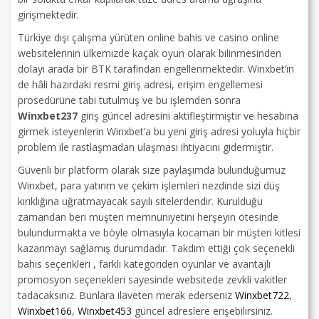
girişmektedir.
Türkiye dışı çalışma yürüten online bahis ve casino online
websitelerinin ülkemizde kaçak oyun olarak bilinmesinden
dolayı arada bir BTK tarafından engellenmektedir. Winxbet’in
de hâli hazırdaki resmi giriş adresi, erişim engellemesi
prosedürüne tabi tutulmuş ve bu işlemden sonra
Winxbet237
giriş güncel adresini aktifleştirmiştir ve hesabına
girmek isteyenlerin Winxbet’a bu yeni giriş adresi yoluyla hiçbir
problem ile rastlaşmadan ulaşması ihtiyacını gidermiştir.
Güvenli bir platform olarak size paylaşımda bulunduğumuz
Winxbet, para yatırım ve çekim işlemleri nezdinde sizi düş
kırıklığına uğratmayacak sayılı sitelerdendir. Kurulduğu
zamandan beri müşteri memnuniyetini herşeyin ötesinde
bulundurmakta ve böyle olmasıyla kocaman bir müşteri kitlesi
kazanmayı sağlamış durumdadır. Takdim ettiği çok seçenekli
bahis seçenkleri , farklı kategoriden oyunlar ve avantajlı
promosyon seçenekleri sayesinde websitede zevkli vakitler
tadacaksınız. Bunlara ilaveten merak ederseniz
Winxbet722
,
Winxbet166
,
Winxbet453
güncel adreslere erişebilirsiniz.