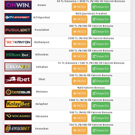
50 TL Deneme + 2500 TL (%100) İlk Yatırım Bonusu
Onwin
İNCELE
Siteye Git
%50 Çevrimsiz Freebet
NTVSporbet
İNCELE
Siteye Git
200 TL (%100) İlk Yatırım Bonusu
Pusulabet
İNCELE
Siteye Git
1500 TL (%150) İlk Yatırım Bonusu
Betkanyon
İNCELE
Siteye Git
500 TL (%100) İlk Yatırım Bonusu
Hiltonbet
İNCELE
Siteye Git
15 TL Deneme + 500 TL (%100) İlk Yatırım Bonusu
Celtabet
İNCELE
Siteye Git
500 TL (%10) İlk Yatırım Bonusu
İlbet
İNCELE
Siteye Git
%30 Yatırım Bonusu
Betasus
İNCELE
Siteye Git
1000 TL (%10) İlk Yatırım Bonusu
Kolaybet
İNCELE
Siteye Git
500 TL (%50) İlk Yatırım Bonusu
Vdcasino
İNCELE
Siteye Git
724 TL (%100) İlk Yatırım Bonusu
Ensonbet
İNCELE
Siteye Git