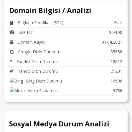
Domain Bilgisi / Analizi
Bağlantı Sertifikası (SSL):
Evet
Site Hızı:
96/100
Domain Kaydı:
01.04.2021
Google Dizin Durumu:
35658
Yandex Dizin Durumu
18812
Yahoo Dizin Durumu
21201
Bing Dizin Durumu
10506
Alexa Sıralaması:
9786
Sosyal Medya Durum Analizi