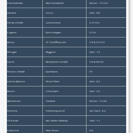
Fuenlabrada
Real Valladolid
Korner : 1.5 Üst
Häcken
Sirius
Skor : 0:0
Väsby United
Landskrona
2.75 Üst
Lugano
Grasshopper
3 Üst
Aarau
FC Schaffhausen
1/2 & Üst 3.5
Perugia
Reggina
Skor : 1:2
Larne
Ballymena United
1/X & Alt 4.5
Pumas UNAM
Querétaro
İY1
Lechia Gdansk
Wisla Plock
Skor : 0:2
Brann
Lillestrøm
Skor : 2:2
Belenenses
Tondela
Korner : 1.5 Alt
Feirense
Vilafranquense
Sarı Kart : 4-6
UTA Arad
Gaz Metan Mediaş
Skor : 1:1
Cukaricki
Novi Pazar
X/2