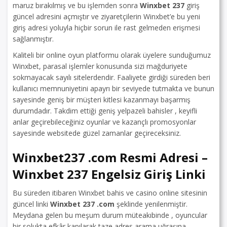
maruz bırakılmış ve bu işlemden sonra
Winxbet 237
giriş
güncel adresini açmıştır ve ziyaretçilerin Winxbet’e bu yeni
giriş adresi yoluyla hiçbir sorun ile rast gelmeden erişmesi
sağlanmıştır.
Kaliteli bir online oyun platformu olarak üyelere sunduğumuz
Winxbet, parasal işlemler konusunda sizi mağduriyete
sokmayacak sayılı sitelerdendir. Faaliyete girdiği süreden beri
kullanıcı memnuniyetini apayrı bir seviyede tutmakta ve bunun
sayesinde geniş bir müşteri kitlesi kazanmayı başarmış
durumdadır. Takdim ettiği geniş yelpazeli bahisler , keyifli
anlar geçirebileceğiniz oyunlar ve kazançlı promosyonlar
sayesinde websitede güzel zamanlar geçireceksiniz.
Winxbet237 .com Resmi Adresi –
Winxbet 237 Engelsiz Giriş Linki
Bu süreden itibaren Winxbet bahis ve casino online sitesinin
güncel linki
Winxbet 237 .com
şeklinde yenilenmiştir.
Meydana gelen bu meşum durum müteakıbinde , oyuncular
bir solukta efkâr kapılarak taze adres arama uğraşına