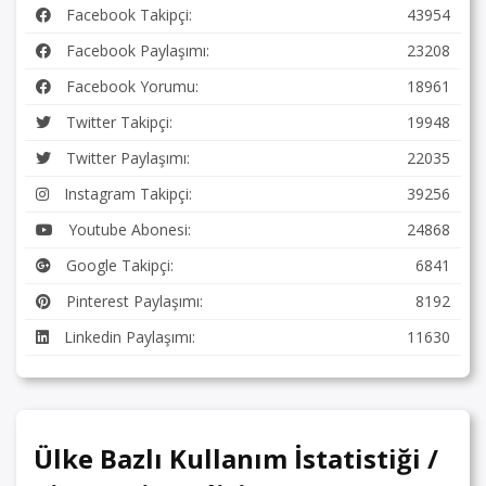
Facebook Takipçi:
43954
Facebook Paylaşımı:
23208
Facebook Yorumu:
18961
Twitter Takipçi:
19948
Twitter Paylaşımı:
22035
Instagram Takipçi:
39256
Youtube Abonesi:
24868
Google Takipçi:
6841
Pinterest Paylaşımı:
8192
Linkedin Paylaşımı:
11630
Ülke Bazlı Kullanım İstatistiği /