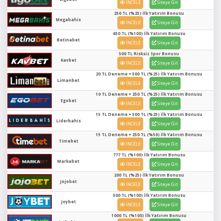
İNCELE
Siteye Git
250 TL (%25) İlk Yatırım Bonusu
Megabahis
İNCELE
Siteye Git
650 TL (%100) İlk Yatırım Bonusu
Betinabet
İNCELE
Siteye Git
500 TL Risksiz Spor Bonusu
Kavbet
İNCELE
Siteye Git
20 TL Deneme + 500 TL (%25) İlk Yatırım Bonusu
Limanbet
İNCELE
Siteye Git
10 TL Deneme + 250 TL (%25) İlk Yatırım Bonusu
Egobet
İNCELE
Siteye Git
15 TL Deneme + 500 TL (%25) İlk Yatırım Bonusu
Liderbahis
İNCELE
Siteye Git
15 TL Deneme + 250 TL (%50) İlk Yatırım Bonusu
Timebet
İNCELE
Siteye Git
777 TL (%100) İlk Yatırım Bonusu
Markabet
İNCELE
Siteye Git
200 TL (%25) İlk Yatırım Bonusu
Jojobet
İNCELE
Siteye Git
500 TL (%100) İlk Yatırım Bonusu
Joybet
İNCELE
Siteye Git
1000 TL (%100) İlk Yatırım Bonusu