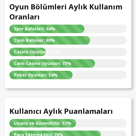
Oyun Bölümleri Aylık Kullanım
Oranları
Spor Bahisleri:
64%
Canlı Bahisler:
69%
Casino Oyunları:
31%
Canlı Casino Oyunları:
73%
Poker Oyunları:
54%
Kullanıcı Aylık Puanlamaları
Lisans ve Güvenilirlik:
57%
Para Yatırma Hızı:
78%