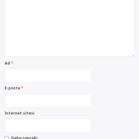
Ad
*
E-posta
*
İnternet sitesi
Daha sonraki