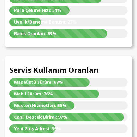
Para Çekme Hızı:
51%
Üyelik/Deneme Bonusu:
27%
Bahis Oranları:
83%
Servis Kullanım Oranları
Masaüstü Sürüm:
68%
Mobil Sürüm:
76%
Müşteri Hizmetleri:
55%
Canlı Destek Birimi:
97%
Yeni Giriş Adresi:
39%