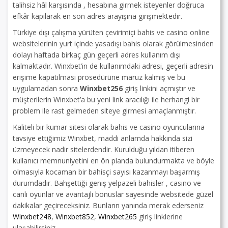
talihsiz hâl karşısında , hesabına girmek isteyenler doğruca
efkâr kapılarak en son adres arayışına girişmektedir.
Türkiye dışı çalışma yürüten çevirimiçi bahis ve casino online
websitelerinin yurt içinde yasadışı bahis olarak görülmesinden
dolayı haftada birkaç gün geçerli adres kullanım dışı
kalmaktadır. Winxbet’in de kullanımdaki adresi, geçerli adresin
erişime kapatılması prosedürüne maruz kalmış ve bu
uygulamadan sonra
Winxbet256
giriş linkini açmıştır ve
müşterilerin Winxbet’a bu yeni link aracılığı ile herhangi bir
problem ile rast gelmeden siteye girmesi amaçlanmıştır.
Kaliteli bir kumar sitesi olarak bahis ve casino oyuncularına
tavsiye ettiğimiz Winxbet, maddi anlamda hakkında sizi
üzmeyecek nadir sitelerdendir. Kurulduğu yıldan itiberen
kullanıcı memnuniyetini en ön planda bulundurmakta ve böyle
olmasıyla kocaman bir bahisçi sayısı kazanmayı başarmış
durumdadır. Bahşettiği geniş yelpazeli bahisler , casino ve
canlı oyunlar ve avantajlı bonuslar sayesinde websitede güzel
dakikalar geçireceksiniz. Bunların yanında merak ederseniz
Winxbet248
,
Winxbet852
,
Winxbet265
giriş linklerine
ulaşabilirsiniz.