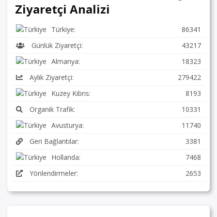
Ziyaretçi Analizi
Türkiye:
86341
Günlük Ziyaretçi:
43217
Almanya:
18323
Aylık Ziyaretçi:
279422
Kuzey Kıbrıs:
8193
Organik Trafik:
10331
Avusturya:
11740
Geri Bağlantılar:
3381
Hollanda:
7468
Yönlendirmeler:
2653