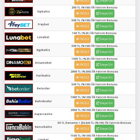
İNCELE
Siteye Git
200 TL (%100) İlk Yatırım Bonusu
Vipbahis
İNCELE
Siteye Git
500 TL (%100) İlk Yatırım Bonusu
Freybet
İNCELE
Siteye Git
100 TL (%25) İlk Yatırım Bonusu
Lunabet
İNCELE
Siteye Git
500 TL (%100) İlk Yatırım Bonusu
Ngsbahis
İNCELE
Siteye Git
1000 TL (%25) İlk Yatırım Bonusu
Dinamobet
İNCELE
Siteye Git
2000 TL (%200) İlk Yatırım Bonusu
Paribahis
İNCELE
Siteye Git
500 TL (%100) İlk Yatırım Bonusu
Betorder
İNCELE
Siteye Git
1000 TL (%100) İlk Yatırım Bonusu
Bahisbudur
İNCELE
Siteye Git
2000 TL (%100) İlk Yatırım Bonusu
Aspercasino
İNCELE
Siteye Git
30 TL Deneme + 23x444 TL (%100) İlk Yatırım Bonusu
Gencobahis
İNCELE
Siteye Git
1500 TL (%100) İlk Yatırım Bonusu
Ligobet