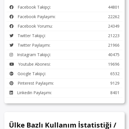
Facebook Takipçi:
44801
Facebook Paylaşımı:
22262
Facebook Yorumu:
24349
Twitter Takipçi:
21223
Twitter Paylaşımı:
21966
Instagram Takipçi:
40475
Youtube Abonesi:
19696
Google Takipçi:
6532
Pinterest Paylaşımı:
9129
Linkedin Paylaşımı:
8401
Ülke Bazlı Kullanım İstatistiği /