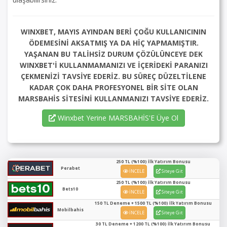
WINXBET, MAYIS AYINDAN BERİ ÇOĞU KULLANICININ
ÖDEMESİNİ AKSATMIŞ YA DA HİÇ YAPMAMIŞTIR.
YAŞANAN BU TALİHSİZ DURUM ÇÖZÜLÜNCEYE DEK
WINXBET'İ KULLANMAMANIZI VE İÇERİDEKİ PARANIZI
ÇEKMENİZİ TAVSİYE EDERİZ. BU SÜREÇ DÜZELTİLENE
KADAR ÇOK DAHA PROFESYONEL BİR SİTE OLAN
MARSBAHİS SİTESİNİ KULLANMANIZI TAVSİYE EDERİZ.
Winxbet Yerine MARSBAHİS'E Üye Ol
250 TL (%100) İlk Yatırım Bonusu
Perabet
İNCELE
Siteye Git
250 TL (%100) İlk Yatırım Bonusu
Bets10
İNCELE
Siteye Git
150 TL Deneme + 1500 TL (%100) İlk Yatırım Bonusu
Mobilbahis
İNCELE
Siteye Git
30 TL Deneme + 1200 TL (%100) İlk Yatırım Bonusu