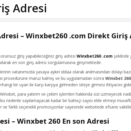
iş Adresi
resi – Winxbet260 .com Direkt Giriş 
orunsuz giriş yapabileceğiniz giriş adresi
Winxbet260 .com
şeklinde 
larak en son giriş adresi sorgulamasına girişmektedir.
lerinin vatanımızda yasaya aykırı iddaa olarak anılmasından dolayı baze
mesi prosedürüne maruz kalmış ve bu uygulamadan sonra
Winxbet 260
hangi bir uyarı ile karşı karşıya gelmeden siteye girmesi ihtiyacını gide
z Winxbet, para yatırım ve çekim işlemleri hakkında sizi üzmeyecek nadir
 bu nedenle sayılamayacak kadar bir bahisçi sayısı elde etmeyi muvaf
ar ve farklı seçenekli promosyonlar sayesinde websitede efsane vakitle
esi – Winxbet 260 En son Adresi