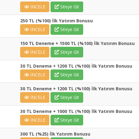
İNCELE
Siteye Git
250 TL (%100) İlk Yatırım Bonusu
İNCELE
Siteye Git
150 TL Deneme + 1500 TL (%100) İlk Yatırım Bonusu
İNCELE
Siteye Git
30 TL Deneme + 1200 TL (%100) İlk Yatırım Bonusu
İNCELE
Siteye Git
30 TL Deneme + 1200 TL (%100) İlk Yatırım Bonusu
İNCELE
Siteye Git
30 TL Deneme + 1000 TL (%100) İlk Yatırım Bonusu
İNCELE
Siteye Git
300 TL (%25) İlk Yatırım Bonusu