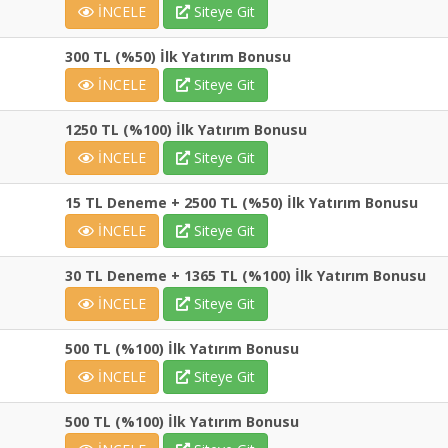
İNCELE
Siteye Git
300 TL (%50) İlk Yatırım Bonusu
İNCELE
Siteye Git
1250 TL (%100) İlk Yatırım Bonusu
İNCELE
Siteye Git
15 TL Deneme + 2500 TL (%50) İlk Yatırım Bonusu
İNCELE
Siteye Git
30 TL Deneme + 1365 TL (%100) İlk Yatırım Bonusu
İNCELE
Siteye Git
500 TL (%100) İlk Yatırım Bonusu
İNCELE
Siteye Git
500 TL (%100) İlk Yatırım Bonusu