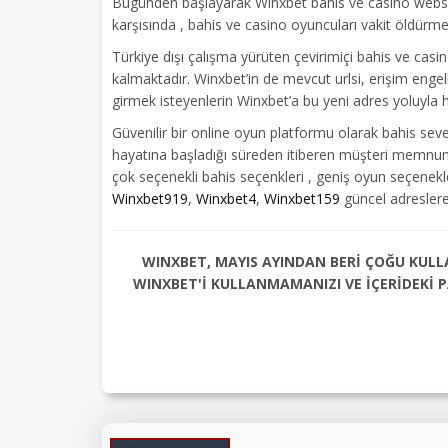
Bugünden başlayarak Winxbet bahis ve casino website
karşısında , bahis ve casino oyuncuları vakit öldürm
Türkiye dışı çalışma yürüten çevirimiçi bahis ve cas
kalmaktadır. Winxbet’in de mevcut urlsi, erişim eng
girmek isteyenlerin Winxbet’a bu yeni adres yoluyla h
Güvenilir bir online oyun platformu olarak bahis sev
hayatına başladığı süreden itiberen müşteri memnuniy
çok seçenekli bahis seçenkleri , geniş oyun seçenekl
Winxbet919
,
Winxbet4
,
Winxbet159
güncel adreslere 
WINXBET, MAYIS AYINDAN BERİ ÇOĞU KULL
WINXBET'İ KULLANMAMANIZI VE İÇERİDEKİ P