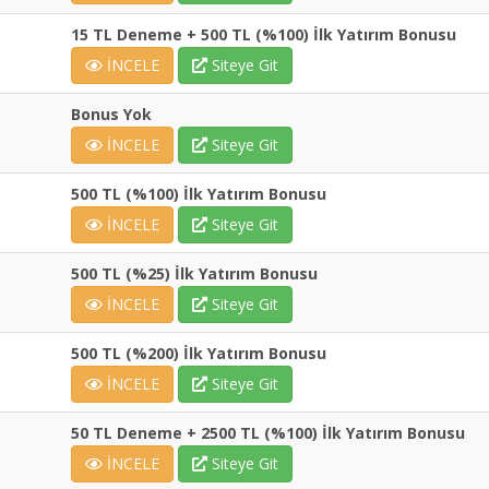
15 TL Deneme + 500 TL (%100) İlk Yatırım Bonusu
İNCELE
Siteye Git
Bonus Yok
İNCELE
Siteye Git
500 TL (%100) İlk Yatırım Bonusu
İNCELE
Siteye Git
500 TL (%25) İlk Yatırım Bonusu
İNCELE
Siteye Git
500 TL (%200) İlk Yatırım Bonusu
İNCELE
Siteye Git
50 TL Deneme + 2500 TL (%100) İlk Yatırım Bonusu
İNCELE
Siteye Git