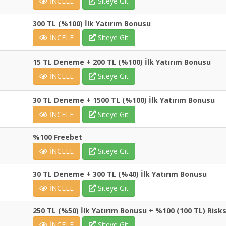
İNCELE
Siteye Git
300 TL (%100) İlk Yatırım Bonusu
İNCELE
Siteye Git
15 TL Deneme + 200 TL (%100) İlk Yatırım Bonusu
İNCELE
Siteye Git
30 TL Deneme + 1500 TL (%100) İlk Yatırım Bonusu
İNCELE
Siteye Git
%100 Freebet
İNCELE
Siteye Git
30 TL Deneme + 300 TL (%40) İlk Yatırım Bonusu
İNCELE
Siteye Git
250 TL (%50) İlk Yatırım Bonusu + %100 (100 TL) Risks
İNCELE
Siteye Git