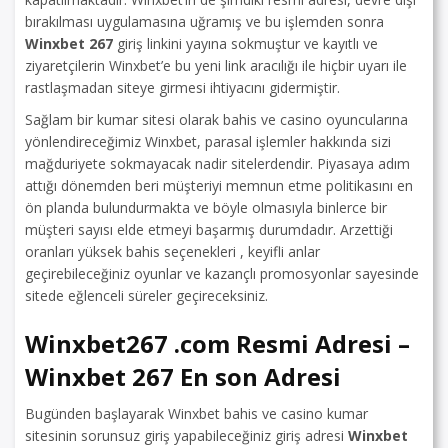
bırakılması uygulamasına uğramış ve bu işlemden sonra
Winxbet 267
giriş linkini yayına sokmuştur ve kayıtlı ve
ziyaretçilerin Winxbet’e bu yeni link aracılığı ile hiçbir uyarı ile
rastlaşmadan siteye girmesi ihtiyacını gidermiştir.
Sağlam bir kumar sitesi olarak bahis ve casino oyuncularına
yönlendireceğimiz Winxbet, parasal işlemler hakkında sizi
mağduriyete sokmayacak nadir sitelerdendir. Piyasaya adım
attığı dönemden beri müşteriyi memnun etme politikasını en
ön planda bulundurmakta ve böyle olmasıyla binlerce bir
müşteri sayısı elde etmeyi başarmış durumdadır. Arzettiği
oranları yüksek bahis seçenekleri , keyifli anlar
geçirebileceğiniz oyunlar ve kazançlı promosyonlar sayesinde
sitede eğlenceli süreler geçireceksiniz.
Winxbet267 .com Resmi Adresi –
Winxbet 267 En son Adresi
Bugünden başlayarak Winxbet bahis ve casino kumar
sitesinin sorunsuz giriş yapabileceğiniz giriş adresi
Winxbet