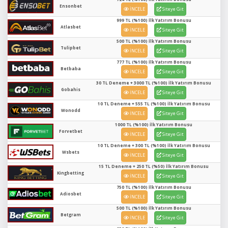
Ensonbet
İNCELE
Siteye Git
999 TL (%100) İlk Yatırım Bonusu
Atlasbet
İNCELE
Siteye Git
500 TL (%100) İlk Yatırım Bonusu
Tulipbet
İNCELE
Siteye Git
777 TL (%100) İlk Yatırım Bonusu
Betbaba
İNCELE
Siteye Git
30 TL Deneme + 3000 TL (%100) İlk Yatırım Bonusu
Gobahis
İNCELE
Siteye Git
10 TL Deneme + 555 TL (%100) İlk Yatırım Bonusu
Wonodd
İNCELE
Siteye Git
1000 TL (%100) İlk Yatırım Bonusu
Forvetbet
İNCELE
Siteye Git
10 TL Deneme + 300 TL (%100) İlk Yatırım Bonusu
Wsbets
İNCELE
Siteye Git
15 TL Deneme + 250 TL (%50) İlk Yatırım Bonusu
Kingbetting
İNCELE
Siteye Git
750 TL (%100) İlk Yatırım Bonusu
Adiosbet
İNCELE
Siteye Git
500 TL (%100) İlk Yatırım Bonusu
Betgram
İNCELE
Siteye Git