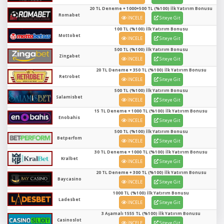
20 TL Deneme + 1000+500 TL (%100) İlk Yatırım Bonusu
Romabet
İNCELE
Siteye Git
100 TL (%100) İlk Yatırım Bonusu
Mottobet
İNCELE
Siteye Git
500 TL (%100) İlk Yatırım Bonusu
Zingabet
İNCELE
Siteye Git
20 TL Deneme + 350 TL (%100) İlk Yatırım Bonusu
Retrobet
İNCELE
Siteye Git
500 TL (%100) İlk Yatırım Bonusu
Salamisbet
İNCELE
Siteye Git
15 TL Deneme + 1000 TL (%100) İlk Yatırım Bonusu
Enobahis
İNCELE
Siteye Git
500 TL (%100) İlk Yatırım Bonusu
Betperfom
İNCELE
Siteye Git
30 TL Deneme + 1000 TL (%100) İlk Yatırım Bonusu
Kralbet
İNCELE
Siteye Git
20 TL Deneme + 300 TL (%100) İlk Yatırım Bonusu
Baycasino
İNCELE
Siteye Git
1000 TL (%100) İlk Yatırım Bonusu
Ladesbet
İNCELE
Siteye Git
3 Aşamalı 1555 TL (%100) İlk Yatırım Bonusu
Casinoslot
İNCELE
Siteye Git