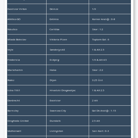
Excelsior Virton
Deinze
1/X
Atlético GO
Grêmio
Korner Aralığı : 0-8
Náutico
Coritiba
Skor : 1:2
Mladá Boleslav
Viktoria Plzen
Toplam Gol : 6
Vejle
SønderjyskE
1 & Alt 2.5
Fredericia
Esbjerg
1/X & Alt 4.5
Mariehamn
Haka
Skor : 2:2
Rodez
Dijon
3.25 Üst
Istra 1961
Hrvatski Dragovoljac
1 & Alt 2.5
Dordrecht
Excelsior
2 Alt
Barnsley
Swansea City
Gol Dk Aralığı : 1-15
Drogheda United
Dundalk
2.5 Alt
Motherwell
Livingston
Sarı Kart : 0-3