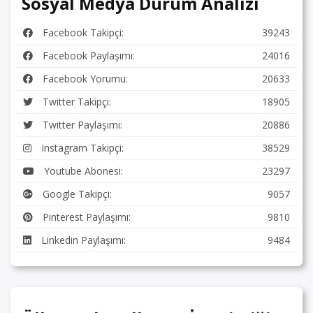
Sosyal Medya Durum Analizi
Facebook Takipçi:
39243
Facebook Paylaşımı:
24016
Facebook Yorumu:
20633
Twitter Takipçi:
18905
Twitter Paylaşımı:
20886
Instagram Takipçi:
38529
Youtube Abonesi:
23297
Google Takipçi:
9057
Pinterest Paylaşımı:
9810
Linkedin Paylaşımı:
9484