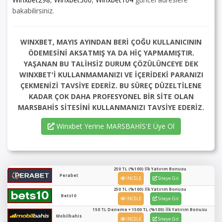
bakabilirsiniz.
WINXBET, MAYIS AYINDAN BERİ ÇOĞU KULLANICININ
ÖDEMESİNİ AKSATMIŞ YA DA HİÇ YAPMAMIŞTIR.
YAŞANAN BU TALİHSİZ DURUM ÇÖZÜLÜNCEYE DEK
WINXBET'İ KULLANMAMANIZI VE İÇERİDEKİ PARANIZI
ÇEKMENİZİ TAVSİYE EDERİZ. BU SÜREÇ DÜZELTİLENE
KADAR ÇOK DAHA PROFESYONEL BİR SİTE OLAN
MARSBAHİS SİTESİNİ KULLANMANIZI TAVSİYE EDERİZ.
Winxbet Yerine MARSBAHİS'E Üye Ol
250 TL (%100) İlk Yatırım Bonusu
Perabet
İNCELE
Siteye Git
250 TL (%100) İlk Yatırım Bonusu
Bets10
İNCELE
Siteye Git
150 TL Deneme + 1500 TL (%100) İlk Yatırım Bonusu
Mobilbahis
İNCELE
Siteye Git