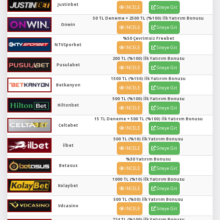
Justinbet
İNCELE
Siteye Git
50 TL Deneme + 2500 TL (%100) İlk Yatırım Bonusu
Onwin
İNCELE
Siteye Git
%50 Çevrimsiz Freebet
NTVSporbet
İNCELE
Siteye Git
200 TL (%100) İlk Yatırım Bonusu
Pusulabet
İNCELE
Siteye Git
1500 TL (%150) İlk Yatırım Bonusu
Betkanyon
İNCELE
Siteye Git
500 TL (%100) İlk Yatırım Bonusu
Hiltonbet
İNCELE
Siteye Git
15 TL Deneme + 500 TL (%100) İlk Yatırım Bonusu
Celtabet
İNCELE
Siteye Git
500 TL (%10) İlk Yatırım Bonusu
İlbet
İNCELE
Siteye Git
%30 Yatırım Bonusu
Betasus
İNCELE
Siteye Git
1000 TL (%10) İlk Yatırım Bonusu
Kolaybet
İNCELE
Siteye Git
500 TL (%50) İlk Yatırım Bonusu
Vdcasino
İNCELE
Siteye Git
724 TL (%100) İlk Yatırım Bonusu