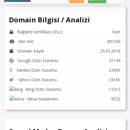
Domain Bilgisi / Analizi
Bağlantı Sertifikası (SSL):
Evet
Site Hızı:
89/100
Domain Kaydı:
25.03.2018
Google Dizin Durumu:
41144
Yandex Dizin Durumu
23900
Yahoo Dizin Durumu
24160
Bing Dizin Durumu
11312
Alexa Sıralaması:
9522