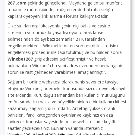
267 .com
şeklinde güncellendi. Meydana gelen bu münferit
muamele müteakıbinde , müşteriler derhal rahatsızlığa
kapılarak yepyeni link arama eforuna kalkışmaktadır.
Ülke sınırları dışı lokasyonlu çevirimiçi bahis ve casino
sitelerinin yurdumuzda yasadışı oyun olarak lanse
edilmesinden dolayı bazı zamanlar BTK tarafından
engellenmektedir. Winxbet’in de en son resmi linki, erişim
engellemesi prosedürüne tabi tutulmuş ve bu hâlden sonra
Winxbet267
giriş adresini aktifleştirmiştir ve hesabı
bulunanların Winxbet’a bu yeni adres üzerinden herhangi bir
sorun ile rast gelmeden varabilmesi amaçlanmıştır.
Sağlam bir online websitesi olarak bahis severlere tavsiye
ettiğimiz Winxbet, ödemeler konusunda sizi üzmeyecek sayılı
sitelerdendir. Kurulduğu zamandan beri kullanıcı mutluluğunu
en ön sırada tutmakta ve böylelikle binlerce bir kullanıcı kitlesi
kazanmayı sağlamış durumdadır. Arzettiği yüksek oranlı
bahisler , farklı kategoriden oyunlar ve kaybınızı en aza
indirecek bonuslar sayesinde online websitesinde keyifli
saatler geçireceksiniz. Bunların yanında isterseniz
Winxbet298
,
Winxbet300
,
Winxbet104
güncel adreslere