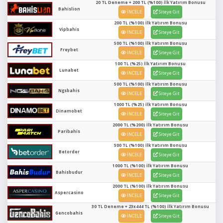
20 TL Deneme + 200 TL (%100) İlk Yatırım Bonusu
Bahislion
İNCELE
Siteye Git
200 TL (%100) İlk Yatırım Bonusu
Vipbahis
İNCELE
Siteye Git
500 TL (%100) İlk Yatırım Bonusu
Freybet
İNCELE
Siteye Git
100 TL (%25) İlk Yatırım Bonusu
Lunabet
İNCELE
Siteye Git
500 TL (%100) İlk Yatırım Bonusu
Ngsbahis
İNCELE
Siteye Git
1000 TL (%25) İlk Yatırım Bonusu
Dinamobet
İNCELE
Siteye Git
2000 TL (%200) İlk Yatırım Bonusu
Paribahis
İNCELE
Siteye Git
500 TL (%100) İlk Yatırım Bonusu
Betorder
İNCELE
Siteye Git
1000 TL (%100) İlk Yatırım Bonusu
Bahisbudur
İNCELE
Siteye Git
2000 TL (%100) İlk Yatırım Bonusu
Aspercasino
İNCELE
Siteye Git
30 TL Deneme + 23x444 TL (%100) İlk Yatırım Bonusu
Gencobahis
İNCELE
Siteye Git