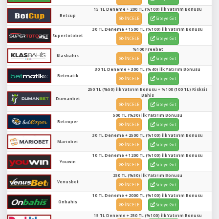
15 TL Deneme + 200 TL (%100) İlk Yatırım Bonusu
Betcup
İNCELE
Siteye Git
30 TL Deneme + 1500 TL (%100) İlk Yatırım Bonusu
Supertotobet
İNCELE
Siteye Git
%100 Freebet
Klasbahis
İNCELE
Siteye Git
30 TL Deneme + 300 TL (%40) İlk Yatırım Bonusu
Betmatik
İNCELE
Siteye Git
250 TL (%50) İlk Yatırım Bonusu + %100 (100 TL) Risksiz
Bahis
Dumanbet
İNCELE
Siteye Git
500 TL (%30) İlk Yatırım Bonusu
Betexper
İNCELE
Siteye Git
30 TL Deneme + 2500 TL (%100) İlk Yatırım Bonusu
Mariobet
İNCELE
Siteye Git
10 TL Deneme + 1200 TL (%100) İlk Yatırım Bonusu
Youwin
İNCELE
Siteye Git
250 TL (%50) İlk Yatırım Bonusu
Venusbet
İNCELE
Siteye Git
10 TL Deneme + 2000 TL (%100) İlk Yatırım Bonusu
Onbahis
İNCELE
Siteye Git
15 TL Deneme + 250 TL (%100) İlk Yatırım Bonusu