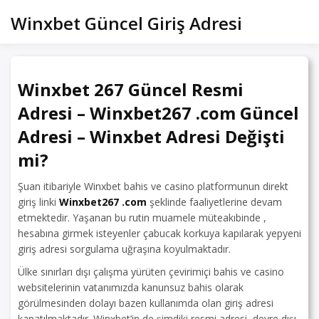
Skip
Winxbet Güncel Giriş Adresi
to
content
Winxbet 267 Güncel Resmi
Adresi – Winxbet267 .com Güncel
Adresi – Winxbet Adresi Değişti
mi?
Şuan itibariyle Winxbet bahis ve casino platformunun direkt
giriş linki
Winxbet267 .com
şeklinde faaliyetlerine devam
etmektedir. Yaşanan bu rutin muamele müteakıbinde ,
hesabına girmek isteyenler çabucak korkuya kapılarak yepyeni
giriş adresi sorgulama uğraşına koyulmaktadır.
Ülke sınırları dışı çalışma yürüten çevirimiçi bahis ve casino
websitelerinin vatanımızda kanunsuz bahis olarak
görülmesinden dolayı bazen kullanımda olan giriş adresi
kapatılmaktadır. Winxbet’in de şimdiki resmi adresi, devre dışı