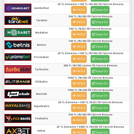
20 TL Deneme + 500 TL (%100) İlk Yatırım Bonusu
Sembolbet
İNCELE
Siteye Git
500 TL (%100) İlk Yatırım Bonusu
Tarabet
İNCELE
Siteye Git
300 TL (%25) İlk Yatırım Bonusu
Modabet
İNCELE
Siteye Git
100 TL (%100) İlk Yatırım Bonusu
Betnis
İNCELE
Siteye Git
20 TL Deneme + 500 TL (%100) İlk Yatırım Bonusu
Prizmabet
İNCELE
Siteye Git
200 TL (%100) Casino İlk Yatırım Bonusu
Turboslot
İNCELE
Siteye Git
1000 TL (%100) İlk Yatırım Bonusu
Elitbahis
İNCELE
Siteye Git
1000 TL (%100) İlk Yatırım Bonusu
Betclub
İNCELE
Siteye Git
20 TL Deneme + 500 TL (%25) İlk Yatırım Bonusu
Hayalbahis
İNCELE
Siteye Git
500 TL (%100) İlk Yatırım Bonusu
Foxbahis
İNCELE
Siteye Git
25 TL Deneme + 3000 TL (%300) İlk Yatırım Bonusu
Axbet
İNCELE
Siteye Git