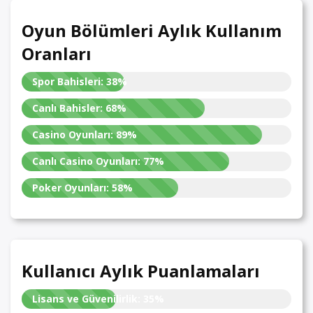
Oyun Bölümleri Aylık Kullanım
Oranları
Spor Bahisleri:
38%
Canlı Bahisler:
68%
Casino Oyunları:
89%
Canlı Casino Oyunları:
77%
Poker Oyunları:
58%
Kullanıcı Aylık Puanlamaları
Lisans ve Güvenilirlik:
35%