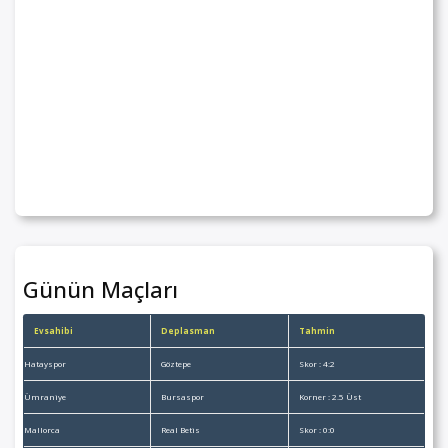
Günün Maçları
Evsahibi
Deplasman
Tahmin
Hatayspor
Göztepe
Skor : 4:2
Ümraniye
Bursaspor
Korner : 2.5 Üst
Mallorca
Real Betis
Skor : 0:0