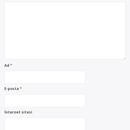
Ad
*
E-posta
*
İnternet sitesi