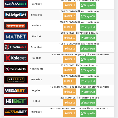
250 TL (%100) İlk Yatırım Bonusu
Gorabet
İNCELE
Siteye Git
1000 TL (%100) İlk Yatırım Bonusu
Lidyabet
İNCELE
Siteye Git
2000 TL (%300) İlk Yatırım Bonusu
Betboo
İNCELE
Siteye Git
200 TL (%25) İlk Yatırım Bonusu
Matbet
İNCELE
Siteye Git
1750 TL (%200) İlk Yatırım Bonusu
Trendbet
İNCELE
Siteye Git
15 TL Deneme + 500 TL (%100) İlk Yatırım Bonusu
Kalebet
İNCELE
Siteye Git
250 TL (%25) İlk Yatırım Bonusu
Nakitbahis
İNCELE
Siteye Git
1000 TL (%100) İlk Yatırım Bonusu
Mrcasino
İNCELE
Siteye Git
15 TL Deneme + 500 TL (%100) İlk Yatırım Bonusu
Vegabet
İNCELE
Siteye Git
200 TL (%100) İlk Yatırım Bonusu
Hilbet
İNCELE
Siteye Git
20 TL Deneme + 1250 TL (%100) İlk Yatırım Bonusu
Ultrabet
İNCELE
Siteye Git