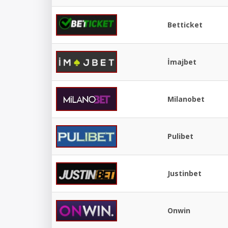
Betticket
İmajbet
Milanobet
Pulibet
Justinbet
Onwin