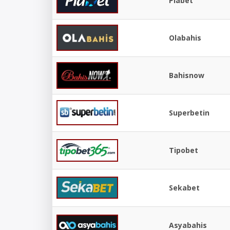
Piabet
Olabahis
Bahisnow
Superbetin
Tipobet
Sekabet
Asyabahis