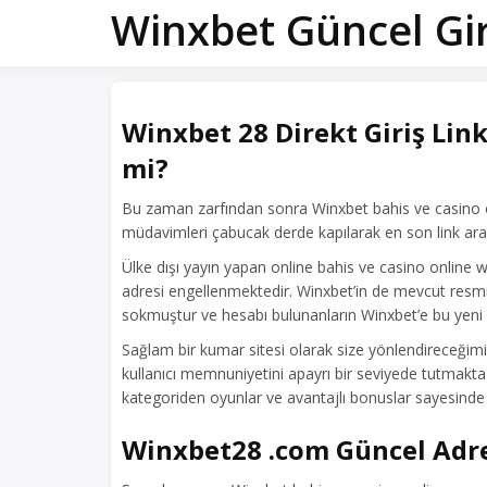
Skip
Winxbet Güncel Gir
to
content
Winxbet 28 Direkt Giriş Lin
mi?
Bu zaman zarfından sonra Winxbet bahis ve casino on
müdavimleri çabucak derde kapılarak en son link ara
Ülke dışı yayın yapan online bahis ve casino online w
adresi engellenmektedir. Winxbet’in de mevcut resm
sokmuştur ve hesabı bulunanların Winxbet’e bu yeni g
Sağlam bir kumar sitesi olarak size yönlendireceğimi
kullanıcı memnuniyetini apayrı bir seviyede tutmakta
kategoriden oyunlar ve avantajlı bonuslar sayesinde
Winxbet28 .com Güncel Adres