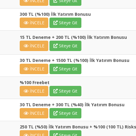
İNCELE
Siteye Git
300 TL (%100) İlk Yatırım Bonusu
İNCELE
Siteye Git
15 TL Deneme + 200 TL (%100) İlk Yatırım Bonusu
İNCELE
Siteye Git
30 TL Deneme + 1500 TL (%100) İlk Yatırım Bonusu
İNCELE
Siteye Git
%100 Freebet
İNCELE
Siteye Git
30 TL Deneme + 300 TL (%40) İlk Yatırım Bonusu
İNCELE
Siteye Git
250 TL (%50) İlk Yatırım Bonusu + %100 (100 TL) Risks
İNCELE
Siteye Git