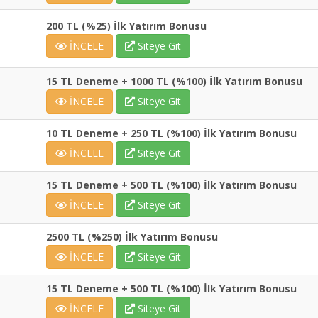
200 TL (%25) İlk Yatırım Bonusu
İNCELE
Siteye Git
15 TL Deneme + 1000 TL (%100) İlk Yatırım Bonusu
İNCELE
Siteye Git
10 TL Deneme + 250 TL (%100) İlk Yatırım Bonusu
İNCELE
Siteye Git
15 TL Deneme + 500 TL (%100) İlk Yatırım Bonusu
İNCELE
Siteye Git
2500 TL (%250) İlk Yatırım Bonusu
İNCELE
Siteye Git
15 TL Deneme + 500 TL (%100) İlk Yatırım Bonusu
İNCELE
Siteye Git