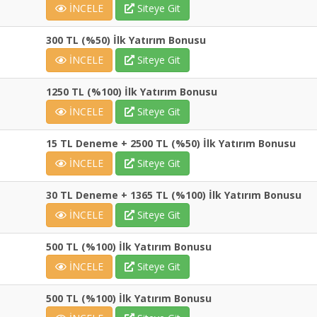
İNCELE
Siteye Git
300 TL (%50) İlk Yatırım Bonusu
İNCELE
Siteye Git
1250 TL (%100) İlk Yatırım Bonusu
İNCELE
Siteye Git
15 TL Deneme + 2500 TL (%50) İlk Yatırım Bonusu
İNCELE
Siteye Git
30 TL Deneme + 1365 TL (%100) İlk Yatırım Bonusu
İNCELE
Siteye Git
500 TL (%100) İlk Yatırım Bonusu
İNCELE
Siteye Git
500 TL (%100) İlk Yatırım Bonusu