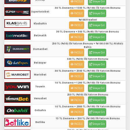
İNCELE
Siteye Git
30 TL Deneme + 1500 TL (%100) İlk Yatırım Bonusu
Supertotobet
İNCELE
Siteye Git
%100 Freebet
Klasbahis
İNCELE
Siteye Git
30 TL Deneme + 300 TL (%40) İlk Yatırım Bonusu
Betmatik
İNCELE
Siteye Git
250 TL (%50) İlk Yatırım Bonusu + %100 (100 TL) Risksiz
Bahis
Dumanbet
İNCELE
Siteye Git
500 TL (%30) İlk Yatırım Bonusu
Betexper
İNCELE
Siteye Git
30 TL Deneme + 2500 TL (%100) İlk Yatırım Bonusu
Mariobet
İNCELE
Siteye Git
10 TL Deneme + 1200 TL (%100) İlk Yatırım Bonusu
Youwin
İNCELE
Siteye Git
250 TL (%50) İlk Yatırım Bonusu
Venusbet
İNCELE
Siteye Git
10 TL Deneme + 2000 TL (%100) İlk Yatırım Bonusu
Onbahis
İNCELE
Siteye Git
15 TL Deneme + 250 TL (%100) İlk Yatırım Bonusu
Betlike
İNCELE
Siteye Git