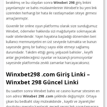
bırakılmış ve bu olaydan sonra
Winxbet 298
giriş linkini
yayınlamıştır ve bahis müdavimlerinin Winxbet’e bu yeni link
üzerinden herhangi bir hata ile rastlaşmadan siteye girmesi
amaçlanmıştır.
Güvenilir bir online oyun platformu olarak size sunduğumuz
Winxbet, ödemeler hakkında sizi mağduriyete sokmayacak
nadir sitelerdendir. Yayın hayatına başladığı dönemden beri
kullanıcı memnuniyetini en üst seviyede tutmakta ve bunun
sayesinde geniş bir bahisçi sayısı elde etmeyi sağlamış
durumdadır. Takdim ettiği geniş yelpazeli bahisler , keyifli
anlar geçirebileceğiniz oyunlar ve kazançlı promosyonlar
sayesinde platformda zevkli zamanlar harcayacaksınız.
Winxbet298 .com Giriş Linki –
Winxbet 298 Güncel Linki
Bu saatten sonra Winxbet bahis ve casino kumar sitesinin en
son adresi
Winxbet 298 .com
şeklinde değişmiştir. Ortaya
çıkan bu bedbaht olay müteakıbinde , kayıtlı ve ziyaretçiler
dosdoğru merağa kapılarak geçerli resmi link sorgulamasına