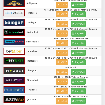
200 TL (%25) İlk Yatırım Bonusu
Holiganbet
İNCELE
Siteye Git
15 TL Deneme + 1000 TL (%100) İlk Yatırım Bonusu
Betvole
İNCELE
Siteye Git
10 TL Deneme + 250 TL (%100) İlk Yatırım Bonusu
Golegol
İNCELE
Siteye Git
15 TL Deneme + 500 TL (%100) İlk Yatırım Bonusu
Lizbonbet
İNCELE
Siteye Git
2500 TL (%250) İlk Yatırım Bonusu
Superbahis
İNCELE
Siteye Git
15 TL Deneme + 500 TL (%100) İlk Yatırım Bonusu
Betebet
İNCELE
Siteye Git
15 TL Deneme + 500 TL (%100) İlk Yatırım Bonusu
Betticket
İNCELE
Siteye Git
Bonus Yok
İmajbet
İNCELE
Siteye Git
500 TL (%100) İlk Yatırım Bonusu
Milanobet
İNCELE
Siteye Git
500 TL (%25) İlk Yatırım Bonusu
Pulibet
İNCELE
Siteye Git
500 TL (%200) İlk Yatırım Bonusu
Justinbet
İNCELE
Siteye Git