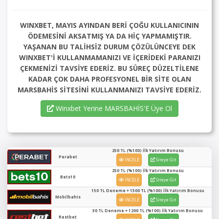
WINXBET, MAYIS AYINDAN BERİ ÇOĞU KULLANICININ
ÖDEMESİNİ AKSATMIŞ YA DA HİÇ YAPMAMIŞTIR.
YAŞANAN BU TALİHSİZ DURUM ÇÖZÜLÜNCEYE DEK
WINXBET'İ KULLANMAMANIZI VE İÇERİDEKİ PARANIZI
ÇEKMENİZİ TAVSİYE EDERİZ. BU SÜREÇ DÜZELTİLENE
KADAR ÇOK DAHA PROFESYONEL BİR SİTE OLAN
MARSBAHİS SİTESİNİ KULLANMANIZI TAVSİYE EDERİZ.
Winxbet Yerine MARSBAHİS'E Üye Ol
250 TL (%100) İlk Yatırım Bonusu
Perabet
İNCELE
Siteye Git
250 TL (%100) İlk Yatırım Bonusu
Bets10
İNCELE
Siteye Git
150 TL Deneme + 1500 TL (%100) İlk Yatırım Bonusu
Mobilbahis
İNCELE
Siteye Git
30 TL Deneme + 1200 TL (%100) İlk Yatırım Bonusu
Restbet