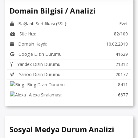
Domain Bilgisi / Analizi
Bağlantı Sertifikası (SSL):
Evet
Site Hızı:
82/100
Domain Kaydı:
10.02.2019
Google Dizin Durumu:
41629
Yandex Dizin Durumu
21312
Yahoo Dizin Durumu
20177
Bing Dizin Durumu
8411
Alexa Sıralaması:
6677
Sosyal Medya Durum Analizi