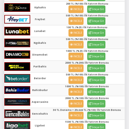
200 TL (%100) İlk Yatırım Bonusu
Vipbahis
İNCELE
Siteye Git
500 TL (%100) İlk Yatırım Bonusu
Freybet
İNCELE
Siteye Git
100 TL (%25) İlk Yatırım Bonusu
Lunabet
İNCELE
Siteye Git
500 TL (%100) İlk Yatırım Bonusu
Ngsbahis
İNCELE
Siteye Git
1000 TL (%25) İlk Yatırım Bonusu
Dinamobet
İNCELE
Siteye Git
2000 TL (%200) İlk Yatırım Bonusu
Paribahis
İNCELE
Siteye Git
500 TL (%100) İlk Yatırım Bonusu
Betorder
İNCELE
Siteye Git
1000 TL (%100) İlk Yatırım Bonusu
Bahisbudur
İNCELE
Siteye Git
2000 TL (%100) İlk Yatırım Bonusu
Aspercasino
İNCELE
Siteye Git
30 TL Deneme + 23x444 TL (%100) İlk Yatırım Bonusu
Gencobahis
İNCELE
Siteye Git
1500 TL (%100) İlk Yatırım Bonusu
Ligobet
İNCELE
Siteye Git