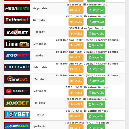
250 TL (%25) İlk Yatırım Bonusu
Megabahis
İNCELE
Siteye Git
650 TL (%100) İlk Yatırım Bonusu
Betinabet
İNCELE
Siteye Git
500 TL Risksiz Spor Bonusu
Kavbet
İNCELE
Siteye Git
20 TL Deneme + 500 TL (%25) İlk Yatırım Bonusu
Limanbet
İNCELE
Siteye Git
10 TL Deneme + 250 TL (%25) İlk Yatırım Bonusu
Egobet
İNCELE
Siteye Git
15 TL Deneme + 500 TL (%25) İlk Yatırım Bonusu
Liderbahis
İNCELE
Siteye Git
15 TL Deneme + 250 TL (%50) İlk Yatırım Bonusu
Timebet
İNCELE
Siteye Git
777 TL (%100) İlk Yatırım Bonusu
Markabet
İNCELE
Siteye Git
200 TL (%25) İlk Yatırım Bonusu
Jojobet
İNCELE
Siteye Git
500 TL (%100) İlk Yatırım Bonusu
Joybet
İNCELE
Siteye Git
1000 TL (%100) İlk Yatırım Bonusu
Jetbahis
İNCELE
Siteye Git