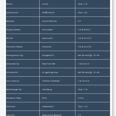
Milan
Lazio
Skor : 1:3
Leverkusen
Hoffenheim
Skor : 3:2
Monaco
Saint-Étienne
X/1
Krylya Sovetov
Krasnodar
1/2 & Alt 2.5
KFUM
Aalesund
1/2 & Üst 2.5
Fortuna Sittard
Heracles
X/2 & Üst 3.5
Guangzhou City
Qingdao FC
Gol Dk Aralığı : 31-45
Orlando City
New York RB
1 & Üst 2.5
Schalke 04
Erzgebirge Aue
Gol Dk Aralığı : 31-45
San Lorenzo
Talleres Córdoba
1 & Üst 2.5
Wolfsberger AC
Hartberg
Skor : 1:4
Vorwärts Steyr
Anif
4 Üst
Sérésien
Anderlecht
Skor : 1:4
Lierse K
Waasland-Beveren
1/1