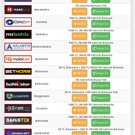
İlk Yatırım Bonusu Yok
Marsbahis
İNCELE
Siteye Git
500 TL (%50) İlk Yatırım Bonusu
Oslobet
İNCELE
Siteye Git
1500 TL (%100) İlk Yatırım Bonusu
Mrbahis
İNCELE
Siteye Git
300 TL (%100) İlk Yatırım Bonusu
Atlantisbahis
İNCELE
Siteye Git
500 TL (%50) İlk Yatırım Bonusu
Maksibet
İNCELE
Siteye Git
20 TL Deneme + 250 TL (%50) İlk Yatırım Bonusu
Betmoris
İNCELE
Siteye Git
İlk Yatırım Bonusu Yok
Bahisstar
İNCELE
Siteye Git
20 TL Deneme + İlk Yatırım Bonusu Yok
Betgaranti
İNCELE
Siteye Git
1000 TL (%100) İlk Yatırım Bonusu
Enzabet
İNCELE
Siteye Git
1000 TL (%100) İlk Yatırım Bonusu
Bahistek
İNCELE
Siteye Git
20 TL Deneme + 500 TL (%100) İlk Yatırım Bonusu
Sembolbet
İNCELE
Siteye Git