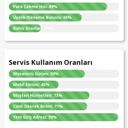
Para Çekme Hızı:
89%
Üyelik/Deneme Bonusu:
66%
Bahis Oranları:
29%
Servis Kullanım Oranları
Masaüstü Sürüm:
69%
Mobil Sürüm:
45%
Müşteri Hizmetleri:
73%
Canlı Destek Birimi:
71%
Yeni Giriş Adresi:
99%