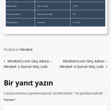
Adanaspor
Bursaspor
3 Alt
Chornomorets
Kolos Kovalivka
İY2
Olympiakos
Ionikos
3.75 Alt
Posted in
Winxbet
Yazı
Winxbet2.com Giriş Adresi –
Winxbet4.com Giriş Adresi –
Winxbet 2 Güncel Giriş Linki
Winxbet 4 Güncel Giriş Linki
gezinmesi
Bir yanıt yazın
E-posta adresiniz yayınlanmayacak.
Gerekli alanlar
*
ile işaretlenmişlerdir
Yorum
*