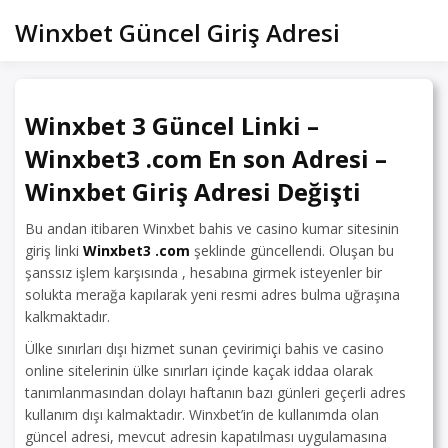
Skip
Winxbet Güncel Giriş Adresi
to
content
Winxbet 3 Güncel Linki –
Winxbet3 .com En son Adresi –
Winxbet Giriş Adresi Değişti
Bu andan itibaren Winxbet bahis ve casino kumar sitesinin
giriş linki
Winxbet3 .com
şeklinde güncellendi. Oluşan bu
şanssız işlem karşısında , hesabına girmek isteyenler bir
solukta merağa kapılarak yeni resmi adres bulma uğraşına
kalkmaktadır.
Ülke sınırları dışı hizmet sunan çevirimiçi bahis ve casino
online sitelerinin ülke sınırları içinde kaçak iddaa olarak
tanımlanmasından dolayı haftanın bazı günleri geçerli adres
kullanım dışı kalmaktadır. Winxbet’in de kullanımda olan
güncel adresi, mevcut adresin kapatılması uygulamasına