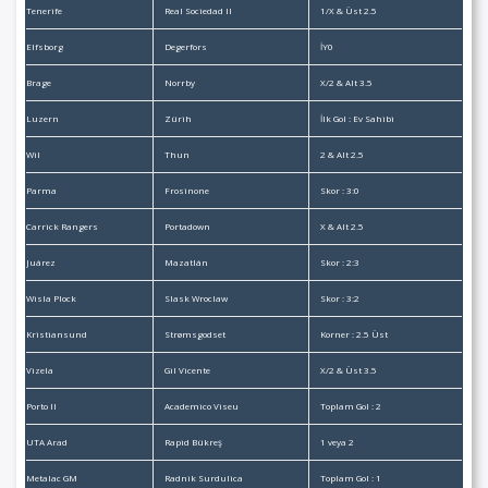
Tenerife
Real Sociedad II
1/X & Üst 2.5
Elfsborg
Degerfors
İY0
Brage
Norrby
X/2 & Alt 3.5
Luzern
Zürih
İlk Gol : Ev Sahibi
Wil
Thun
2 & Alt 2.5
Parma
Frosinone
Skor : 3:0
Carrick Rangers
Portadown
X & Alt 2.5
Juárez
Mazatlán
Skor : 2:3
Wisla Plock
Slask Wroclaw
Skor : 3:2
Kristiansund
Strømsgodset
Korner : 2.5 Üst
Vizela
Gil Vicente
X/2 & Üst 3.5
Porto II
Academico Viseu
Toplam Gol : 2
UTA Arad
Rapid Bükreş
1 veya 2
Metalac GM
Radnik Surdulica
Toplam Gol : 1