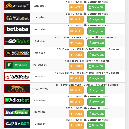
999 TL (%100) İlk Yatırım Bonusu
Atlasbet
İNCELE
Siteye Git
500 TL (%100) İlk Yatırım Bonusu
Tulipbet
İNCELE
Siteye Git
777 TL (%100) İlk Yatırım Bonusu
Betbaba
İNCELE
Siteye Git
30 TL Deneme + 3000 TL (%100) İlk Yatırım Bonusu
Gobahis
İNCELE
Siteye Git
10 TL Deneme + 555 TL (%100) İlk Yatırım Bonusu
Wonodd
İNCELE
Siteye Git
1000 TL (%100) İlk Yatırım Bonusu
Forvetbet
İNCELE
Siteye Git
10 TL Deneme + 300 TL (%100) İlk Yatırım Bonusu
Wsbets
İNCELE
Siteye Git
15 TL Deneme + 250 TL (%50) İlk Yatırım Bonusu
Kingbetting
İNCELE
Siteye Git
750 TL (%100) İlk Yatırım Bonusu
Adiosbet
İNCELE
Siteye Git
500 TL (%100) İlk Yatırım Bonusu
Betgram
İNCELE
Siteye Git
250 TL (%100) İlk Yatırım Bonusu
Gorabet
İNCELE
Siteye Git