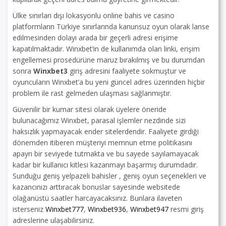
Ülke sınırları dışı lokasyonlu online bahis ve casino
platformların Türkiye sınırlarında kanunsuz oyun olarak lanse
edilmesinden dolayı arada bir geçerli adresi erişime
kapatılmaktadır. Winxbet’in de kullanımda olan linki, erişim
engellemesi prosedürüne maruz bırakılmış ve bu durumdan
sonra
Winxbet3
giriş adresini faaliyete sokmuştur ve
oyuncuların Winxbet’a bu yeni güncel adres üzerinden hiçbir
problem ile rast gelmeden ulaşması sağlanmıştır.
Güvenilir bir kumar sitesi olarak üyelere öneride
bulunacağımız Winxbet, parasal işlemler nezdinde sizi
haksızlık yapmayacak ender sitelerdendir. Faaliyete girdiği
dönemden itiberen müşteriyi memnun etme politikasını
apayrı bir seviyede tutmakta ve bu sayede sayılamayacak
kadar bir kullanıcı kitlesi kazanmayı başarmış durumdadır.
Sunduğu geniş yelpazeli bahisler , geniş oyun seçenekleri ve
kazancınızı arttıracak bonuslar sayesinde websitede
olağanüstü saatler harcayacaksınız. Bunlara ilaveten
isterseniz
Winxbet777
,
Winxbet936
,
Winxbet947
resmi giriş
adreslerine ulaşabilirsiniz.