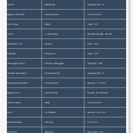
Milan
Atalanta
Toplam Gol : 5
Bayern Munih
Leverkusen
X/2 & Alt 4.5
Marsilya
Metz
Skor : 3:0
Zenit
S. Moskova
Gol Dk Aralığı : 46-60
Sandnes Ulf
Åsane
Skor : 4:3
Twente
Willem II
Skor : 2:0
Shanghai Port
Hubei Zhongbo
Tek/Çift : Tek
Seattle Sounders
Orlando City
Toplam Gol : 9
Dynamo Dresden
Schalke 04
Korner : 1.5 Üst
Godoy Cruz
Sarmiento
İlk Gol : Ev Sahibi
Sturm Graz
Ried
1/2 & Alt 4.5
Anif
St. Pölten
Korner : 4.5 Üst
KV Oostende
Wilrijk
3.75 Üst
Lierse K
Deinze
Sarı Kart : 4-6