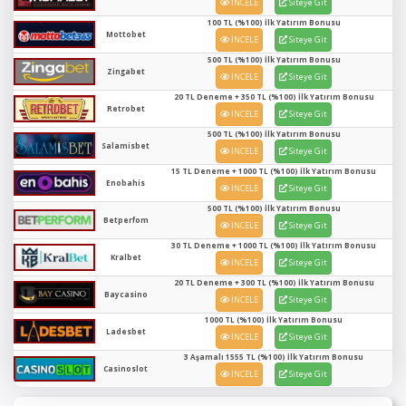
İNCELE
Siteye Git
100 TL (%100) İlk Yatırım Bonusu
Mottobet
İNCELE
Siteye Git
500 TL (%100) İlk Yatırım Bonusu
Zingabet
İNCELE
Siteye Git
20 TL Deneme + 350 TL (%100) İlk Yatırım Bonusu
Retrobet
İNCELE
Siteye Git
500 TL (%100) İlk Yatırım Bonusu
Salamisbet
İNCELE
Siteye Git
15 TL Deneme + 1000 TL (%100) İlk Yatırım Bonusu
Enobahis
İNCELE
Siteye Git
500 TL (%100) İlk Yatırım Bonusu
Betperfom
İNCELE
Siteye Git
30 TL Deneme + 1000 TL (%100) İlk Yatırım Bonusu
Kralbet
İNCELE
Siteye Git
20 TL Deneme + 300 TL (%100) İlk Yatırım Bonusu
Baycasino
İNCELE
Siteye Git
1000 TL (%100) İlk Yatırım Bonusu
Ladesbet
İNCELE
Siteye Git
3 Aşamalı 1555 TL (%100) İlk Yatırım Bonusu
Casinoslot
İNCELE
Siteye Git