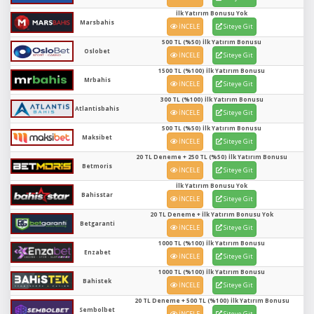
İlk Yatırım Bonusu Yok
Marsbahis
İNCELE
Siteye Git
500 TL (%50) İlk Yatırım Bonusu
Oslobet
İNCELE
Siteye Git
1500 TL (%100) İlk Yatırım Bonusu
Mrbahis
İNCELE
Siteye Git
300 TL (%100) İlk Yatırım Bonusu
Atlantisbahis
İNCELE
Siteye Git
500 TL (%50) İlk Yatırım Bonusu
Maksibet
İNCELE
Siteye Git
20 TL Deneme + 250 TL (%50) İlk Yatırım Bonusu
Betmoris
İNCELE
Siteye Git
İlk Yatırım Bonusu Yok
Bahisstar
İNCELE
Siteye Git
20 TL Deneme + İlk Yatırım Bonusu Yok
Betgaranti
İNCELE
Siteye Git
1000 TL (%100) İlk Yatırım Bonusu
Enzabet
İNCELE
Siteye Git
1000 TL (%100) İlk Yatırım Bonusu
Bahistek
İNCELE
Siteye Git
20 TL Deneme + 500 TL (%100) İlk Yatırım Bonusu
Sembolbet
İNCELE
Siteye Git