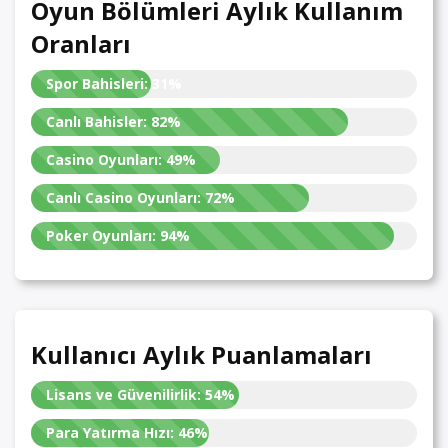
Oyun Bölümleri Aylık Kullanım
Oranları
Spor Bahisleri:
31%
Canlı Bahisler:
82%
Casino Oyunları:
49%
Canlı Casino Oyunları:
72%
Poker Oyunları:
94%
Kullanıcı Aylık Puanlamaları
Lisans ve Güvenilirlik:
54%
Para Yatırma Hızı:
46%