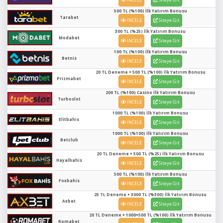
500 TL (%100) İlk Yatırım Bonusu
Tarabet
İNCELE
Siteye Git
300 TL (%25) İlk Yatırım Bonusu
Modabet
İNCELE
Siteye Git
100 TL (%100) İlk Yatırım Bonusu
Betnis
İNCELE
Siteye Git
20 TL Deneme + 500 TL (%100) İlk Yatırım Bonusu
Prizmabet
İNCELE
Siteye Git
200 TL (%100) Casino İlk Yatırım Bonusu
Turboslot
İNCELE
Siteye Git
1000 TL (%100) İlk Yatırım Bonusu
Elitbahis
İNCELE
Siteye Git
1000 TL (%100) İlk Yatırım Bonusu
Betclub
İNCELE
Siteye Git
20 TL Deneme + 500 TL (%25) İlk Yatırım Bonusu
Hayalbahis
İNCELE
Siteye Git
500 TL (%100) İlk Yatırım Bonusu
Foxbahis
İNCELE
Siteye Git
25 TL Deneme + 3000 TL (%300) İlk Yatırım Bonusu
Axbet
İNCELE
Siteye Git
20 TL Deneme + 1000+500 TL (%100) İlk Yatırım Bonusu
Romabet