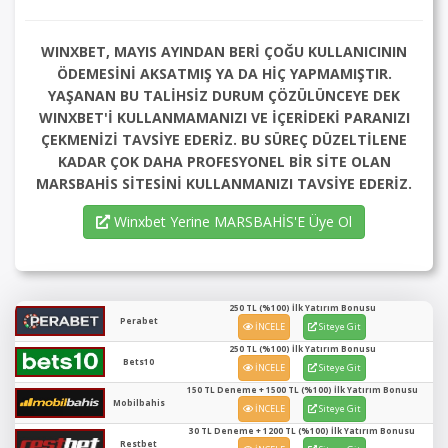
WINXBET, MAYIS AYINDAN BERİ ÇOĞU KULLANICININ
ÖDEMESİNİ AKSATMIŞ YA DA HİÇ YAPMAMIŞTIR.
YAŞANAN BU TALİHSİZ DURUM ÇÖZÜLÜNCEYE DEK
WINXBET'İ KULLANMAMANIZI VE İÇERİDEKİ PARANIZI
ÇEKMENİZİ TAVSİYE EDERİZ. BU SÜREÇ DÜZELTİLENE
KADAR ÇOK DAHA PROFESYONEL BİR SİTE OLAN
MARSBAHİS SİTESİNİ KULLANMANIZI TAVSİYE EDERİZ.
Winxbet Yerine MARSBAHİS'E Üye Ol
250 TL (%100) İlk Yatırım Bonusu
Perabet
İNCELE
Siteye Git
250 TL (%100) İlk Yatırım Bonusu
Bets10
İNCELE
Siteye Git
150 TL Deneme + 1500 TL (%100) İlk Yatırım Bonusu
Mobilbahis
İNCELE
Siteye Git
30 TL Deneme + 1200 TL (%100) İlk Yatırım Bonusu
Restbet