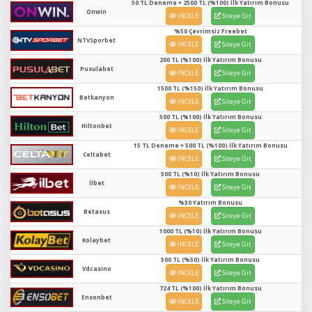
50 TL Deneme + 2500 TL (%100) İlk Yatırım Bonusu
Onwin
İNCELE
Siteye Git
%50 Çevrimsiz Freebet
NTVSporbet
İNCELE
Siteye Git
200 TL (%100) İlk Yatırım Bonusu
Pusulabet
İNCELE
Siteye Git
1500 TL (%150) İlk Yatırım Bonusu
Betkanyon
İNCELE
Siteye Git
500 TL (%100) İlk Yatırım Bonusu
Hiltonbet
İNCELE
Siteye Git
15 TL Deneme + 500 TL (%100) İlk Yatırım Bonusu
Celtabet
İNCELE
Siteye Git
500 TL (%10) İlk Yatırım Bonusu
İlbet
İNCELE
Siteye Git
%30 Yatırım Bonusu
Betasus
İNCELE
Siteye Git
1000 TL (%10) İlk Yatırım Bonusu
Kolaybet
İNCELE
Siteye Git
500 TL (%50) İlk Yatırım Bonusu
Vdcasino
İNCELE
Siteye Git
724 TL (%100) İlk Yatırım Bonusu
Ensonbet
İNCELE
Siteye Git