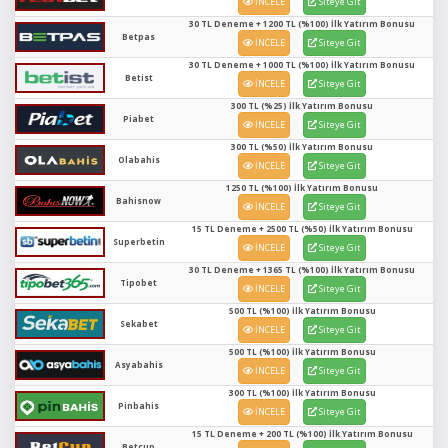
İNCELE
Siteye Git
30 TL Deneme + 1200 TL (%100) İlk Yatırım Bonusu
Betpas
İNCELE
Siteye Git
30 TL Deneme + 1000 TL (%100) İlk Yatırım Bonusu
Betist
İNCELE
Siteye Git
300 TL (%25) İlk Yatırım Bonusu
Piabet
İNCELE
Siteye Git
300 TL (%50) İlk Yatırım Bonusu
Olabahis
İNCELE
Siteye Git
1250 TL (%100) İlk Yatırım Bonusu
Bahisnow
İNCELE
Siteye Git
15 TL Deneme + 2500 TL (%50) İlk Yatırım Bonusu
Superbetin
İNCELE
Siteye Git
30 TL Deneme + 1365 TL (%100) İlk Yatırım Bonusu
Tipobet
İNCELE
Siteye Git
500 TL (%100) İlk Yatırım Bonusu
Sekabet
İNCELE
Siteye Git
500 TL (%100) İlk Yatırım Bonusu
Asyabahis
İNCELE
Siteye Git
300 TL (%100) İlk Yatırım Bonusu
Pinbahis
İNCELE
Siteye Git
15 TL Deneme + 200 TL (%100) İlk Yatırım Bonusu
Betcup