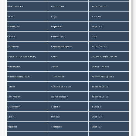
Inverness CT
Ayr United
1/2 & Üst 4.5
Ibiza
Lugo
2.25 Alt
Malmö FF
Degerfors
Skor : 3:3
Östers
Falkenberg
4 Alt
St. Gallen
Lausanne Sports
X/2 & Üst 3.5
Stade Lausanne-Ouchy
Aarau
Gol Dk Aralığı : 46-60
Pordenone
Como
İlk Gol : Gol Yok
Warrenpoint Town
Cliftonville
Korner Aralığı : 0-8
Toluca
Atlético San Luis
Toplam Gol : 5
Stal Mielec
Warta Poznan
Toplam Gol : 5
Lillestrøm
Stabæk
1 veya 2
Estoril
Benfica
Skor : 3:4
Penafiel
Trofense
Skor : 3:1