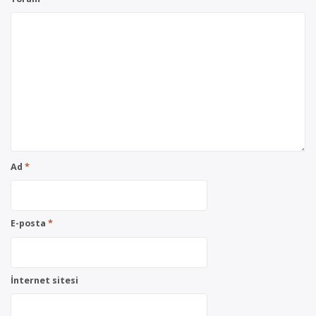
Ad
*
E-posta
*
İnternet sitesi