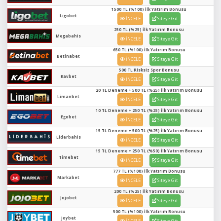
1500 TL (%100) İlk Yatırım Bonusu
Ligobet
İNCELE
Siteye Git
250 TL (%25) İlk Yatırım Bonusu
Megabahis
İNCELE
Siteye Git
650 TL (%100) İlk Yatırım Bonusu
Betinabet
İNCELE
Siteye Git
500 TL Risksiz Spor Bonusu
Kavbet
İNCELE
Siteye Git
20 TL Deneme + 500 TL (%25) İlk Yatırım Bonusu
Limanbet
İNCELE
Siteye Git
10 TL Deneme + 250 TL (%25) İlk Yatırım Bonusu
Egobet
İNCELE
Siteye Git
15 TL Deneme + 500 TL (%25) İlk Yatırım Bonusu
Liderbahis
İNCELE
Siteye Git
15 TL Deneme + 250 TL (%50) İlk Yatırım Bonusu
Timebet
İNCELE
Siteye Git
777 TL (%100) İlk Yatırım Bonusu
Markabet
İNCELE
Siteye Git
200 TL (%25) İlk Yatırım Bonusu
Jojobet
İNCELE
Siteye Git
500 TL (%100) İlk Yatırım Bonusu
Joybet
İNCELE
Siteye Git