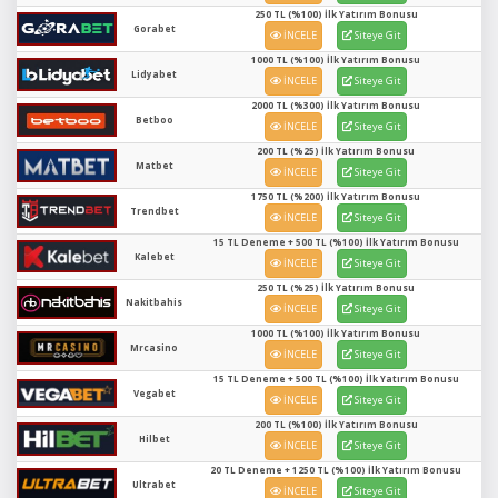
250 TL (%100) İlk Yatırım Bonusu
Gorabet
İNCELE
Siteye Git
1000 TL (%100) İlk Yatırım Bonusu
Lidyabet
İNCELE
Siteye Git
2000 TL (%300) İlk Yatırım Bonusu
Betboo
İNCELE
Siteye Git
200 TL (%25) İlk Yatırım Bonusu
Matbet
İNCELE
Siteye Git
1750 TL (%200) İlk Yatırım Bonusu
Trendbet
İNCELE
Siteye Git
15 TL Deneme + 500 TL (%100) İlk Yatırım Bonusu
Kalebet
İNCELE
Siteye Git
250 TL (%25) İlk Yatırım Bonusu
Nakitbahis
İNCELE
Siteye Git
1000 TL (%100) İlk Yatırım Bonusu
Mrcasino
İNCELE
Siteye Git
15 TL Deneme + 500 TL (%100) İlk Yatırım Bonusu
Vegabet
İNCELE
Siteye Git
200 TL (%100) İlk Yatırım Bonusu
Hilbet
İNCELE
Siteye Git
20 TL Deneme + 1250 TL (%100) İlk Yatırım Bonusu
Ultrabet
İNCELE
Siteye Git