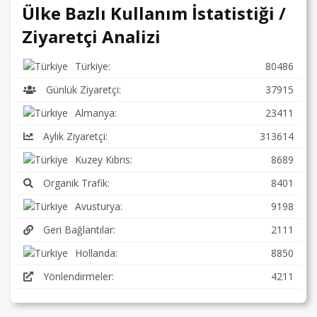
Ülke Bazlı Kullanım İstatistiği /
Ziyaretçi Analizi
Türkiye:
80486
Günlük Ziyaretçi:
37915
Almanya:
23411
Aylık Ziyaretçi:
313614
Kuzey Kıbrıs:
8689
Organik Trafik:
8401
Avusturya:
9198
Geri Bağlantılar:
2111
Hollanda:
8850
Yönlendirmeler:
4211