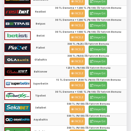
İNCELE
Siteye Git
30 TL Deneme + 1200 TL (%100) İlk Yatırım Bonusu
Restbet
İNCELE
Siteye Git
30 TL Deneme + 1200 TL (%100) İlk Yatırım Bonusu
Betpas
İNCELE
Siteye Git
30 TL Deneme + 1000 TL (%100) İlk Yatırım Bonusu
Betist
İNCELE
Siteye Git
300 TL (%25) İlk Yatırım Bonusu
Piabet
İNCELE
Siteye Git
300 TL (%50) İlk Yatırım Bonusu
Olabahis
İNCELE
Siteye Git
1250 TL (%100) İlk Yatırım Bonusu
Bahisnow
İNCELE
Siteye Git
15 TL Deneme + 2500 TL (%50) İlk Yatırım Bonusu
Superbetin
İNCELE
Siteye Git
30 TL Deneme + 1365 TL (%100) İlk Yatırım Bonusu
Tipobet
İNCELE
Siteye Git
500 TL (%100) İlk Yatırım Bonusu
Sekabet
İNCELE
Siteye Git
500 TL (%100) İlk Yatırım Bonusu
Asyabahis
İNCELE
Siteye Git
300 TL (%100) İlk Yatırım Bonusu