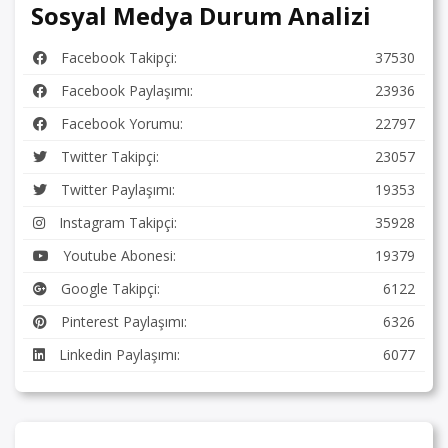
Sosyal Medya Durum Analizi
Facebook Takipçi:
37530
Facebook Paylaşımı:
23936
Facebook Yorumu:
22797
Twitter Takipçi:
23057
Twitter Paylaşımı:
19353
Instagram Takipçi:
35928
Youtube Abonesi:
19379
Google Takipçi:
6122
Pinterest Paylaşımı:
6326
Linkedin Paylaşımı:
6077