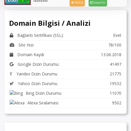
Casinoslot
İNCELE
Siteye Git
Domain Bilgisi / Analizi
Bağlantı Sertifikası (SSL):
Evet
Site Hızı:
78/100
Domain Kaydı:
13.06.2018
Google Dizin Durumu:
41497
Yandex Dizin Durumu
21775
Yahoo Dizin Durumu
19532
Bing Dizin Durumu
11070
Alexa Sıralaması:
9502