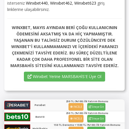
isterseniz
Winxbet440
,
Winxbet462
,
Winxbet623
giriş
linklerine ulaşabilirsiniz.
WINXBET, MAYIS AYINDAN BERİ ÇOĞU KULLANICININ
ÖDEMESİNİ AKSATMIŞ YA DA HİÇ YAPMAMIŞTIR.
YAŞANAN BU TALİHSİZ DURUM ÇÖZÜLÜNCEYE DEK
WINXBET'İ KULLANMAMANIZI VE İÇERİDEKİ PARANIZI
ÇEKMENİZİ TAVSİYE EDERİZ. BU SÜREÇ DÜZELTİLENE
KADAR ÇOK DAHA PROFESYONEL BİR SİTE OLAN
MARSBAHİS SİTESİNİ KULLANMANIZI TAVSİYE EDERİZ.
Winxbet Yerine MARSBAHİS'E Üye Ol
250 TL (%100) İlk Yatırım Bonusu
Perabet
İNCELE
Siteye Git
250 TL (%100) İlk Yatırım Bonusu
Bets10
İNCELE
Siteye Git
150 TL Deneme + 1500 TL (%100) İlk Yatırım Bonusu
Mobilbahis