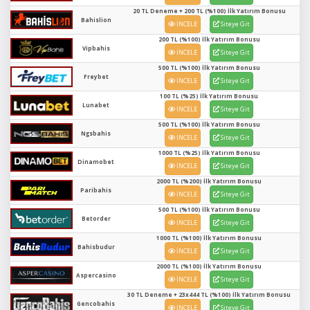
20 TL Deneme + 200 TL (%100) İlk Yatırım Bonusu
Bahislion
İNCELE
Siteye Git
200 TL (%100) İlk Yatırım Bonusu
Vipbahis
İNCELE
Siteye Git
500 TL (%100) İlk Yatırım Bonusu
Freybet
İNCELE
Siteye Git
100 TL (%25) İlk Yatırım Bonusu
Lunabet
İNCELE
Siteye Git
500 TL (%100) İlk Yatırım Bonusu
Ngsbahis
İNCELE
Siteye Git
1000 TL (%25) İlk Yatırım Bonusu
Dinamobet
İNCELE
Siteye Git
2000 TL (%200) İlk Yatırım Bonusu
Paribahis
İNCELE
Siteye Git
500 TL (%100) İlk Yatırım Bonusu
Betorder
İNCELE
Siteye Git
1000 TL (%100) İlk Yatırım Bonusu
Bahisbudur
İNCELE
Siteye Git
2000 TL (%100) İlk Yatırım Bonusu
Aspercasino
İNCELE
Siteye Git
30 TL Deneme + 23x444 TL (%100) İlk Yatırım Bonusu
Gencobahis
İNCELE
Siteye Git