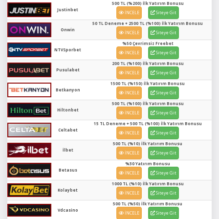
500 TL (%200) İlk Yatırım Bonusu
Justinbet
İNCELE
Siteye Git
50 TL Deneme + 2500 TL (%100) İlk Yatırım Bonusu
Onwin
İNCELE
Siteye Git
%50 Çevrimsiz Freebet
NTVSporbet
İNCELE
Siteye Git
200 TL (%100) İlk Yatırım Bonusu
Pusulabet
İNCELE
Siteye Git
1500 TL (%150) İlk Yatırım Bonusu
Betkanyon
İNCELE
Siteye Git
500 TL (%100) İlk Yatırım Bonusu
Hiltonbet
İNCELE
Siteye Git
15 TL Deneme + 500 TL (%100) İlk Yatırım Bonusu
Celtabet
İNCELE
Siteye Git
500 TL (%10) İlk Yatırım Bonusu
İlbet
İNCELE
Siteye Git
%30 Yatırım Bonusu
Betasus
İNCELE
Siteye Git
1000 TL (%10) İlk Yatırım Bonusu
Kolaybet
İNCELE
Siteye Git
500 TL (%50) İlk Yatırım Bonusu
Vdcasino
İNCELE
Siteye Git