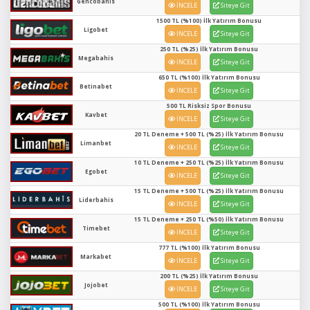
Gencobahis
İNCELE
Siteye Git
1500 TL (%100) İlk Yatırım Bonusu
Ligobet
İNCELE
Siteye Git
250 TL (%25) İlk Yatırım Bonusu
Megabahis
İNCELE
Siteye Git
650 TL (%100) İlk Yatırım Bonusu
Betinabet
İNCELE
Siteye Git
500 TL Risksiz Spor Bonusu
Kavbet
İNCELE
Siteye Git
20 TL Deneme + 500 TL (%25) İlk Yatırım Bonusu
Limanbet
İNCELE
Siteye Git
10 TL Deneme + 250 TL (%25) İlk Yatırım Bonusu
Egobet
İNCELE
Siteye Git
15 TL Deneme + 500 TL (%25) İlk Yatırım Bonusu
Liderbahis
İNCELE
Siteye Git
15 TL Deneme + 250 TL (%50) İlk Yatırım Bonusu
Timebet
İNCELE
Siteye Git
777 TL (%100) İlk Yatırım Bonusu
Markabet
İNCELE
Siteye Git
200 TL (%25) İlk Yatırım Bonusu
Jojobet
İNCELE
Siteye Git
500 TL (%100) İlk Yatırım Bonusu