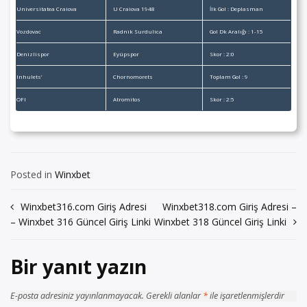
Universitatea Craiova
U Craiova 1948
İlk Gol : Deplasman
Vozdovac
Radnik Surdulica
Gol Dk Aralığı : 1-15
Denizlispor
Eyüpspor
Skor : 2:0
Inhulets’
Chornomorets
Toplam Gol : 9
OFI
Atromitos
Skor : 2:5
Posted in
Winxbet
Yazı
Winxbet316.com Giriş Adresi
Winxbet318.com Giriş Adresi –
– Winxbet 316 Güncel Giriş Linki
Winxbet 318 Güncel Giriş Linki
gezinmesi
Bir yanıt yazın
E-posta adresiniz yayınlanmayacak.
Gerekli alanlar
*
ile işaretlenmişlerdir