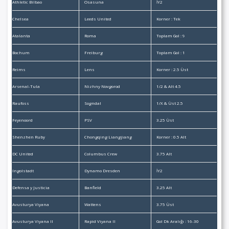
Athletic Bilbao
Osasuna
İY2
Chelsea
Leeds United
Korner : Tek
Atalanta
Roma
Toplam Gol : 9
Bochum
Freiburg
Toplam Gol : 1
Reims
Lens
Korner : 2.5 Üst
Arsenal-Tula
Nizhny Novgorod
1/2 & Alt 4.5
Raufoss
Sogndal
1/X & Üst 2.5
Feyenoord
PSV
3.25 Üst
Shenzhen Ruby
Chongqing Liangjiang
Korner : 0.5 Alt
DC United
Columbus Crew
3.75 Alt
Ingolstadt
Dynamo Dresden
İY2
Defensa y Justicia
Banfield
3.25 Alt
Avusturya Viyana
Wattens
3.75 Üst
Avusturya Viyana II
Rapid Viyana II
Gol Dk Aralığı : 16-30