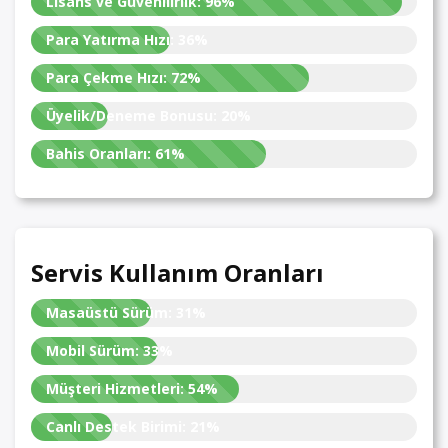
Lisans ve Güvenilirlik:
96%
Para Yatırma Hızı:
36%
Para Çekme Hızı:
72%
Üyelik/Deneme Bonusu:
20%
Bahis Oranları:
61%
Servis Kullanım Oranları
Masaüstü Sürüm:
31%
Mobil Sürüm:
33%
Müşteri Hizmetleri:
54%
Canlı Destek Birimi:
21%