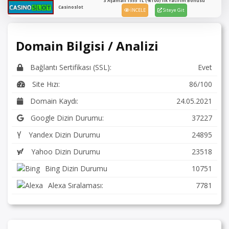
3 Aşamalı 1555 TL (%100) İlk Yatırım Bonusu
Casinoslot
İNCELE
Siteye Git
Domain Bilgisi / Analizi
Bağlantı Sertifikası (SSL):
Evet
Site Hızı:
86/100
Domain Kaydı:
24.05.2021
Google Dizin Durumu:
37227
Yandex Dizin Durumu
24895
Yahoo Dizin Durumu
23518
Bing Dizin Durumu
10751
Alexa Sıralaması:
7781