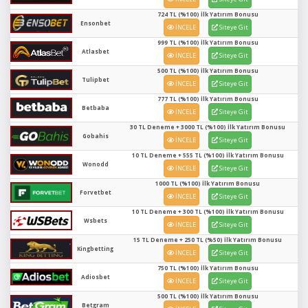
724 TL (%100) İlk Yatırım Bonusu
Ensonbet
İNCELE
Siteye Git
999 TL (%100) İlk Yatırım Bonusu
Atlasbet
İNCELE
Siteye Git
500 TL (%100) İlk Yatırım Bonusu
Tulipbet
İNCELE
Siteye Git
777 TL (%100) İlk Yatırım Bonusu
Betbaba
İNCELE
Siteye Git
30 TL Deneme + 3000 TL (%100) İlk Yatırım Bonusu
Gobahis
İNCELE
Siteye Git
10 TL Deneme + 555 TL (%100) İlk Yatırım Bonusu
Wonodd
İNCELE
Siteye Git
1000 TL (%100) İlk Yatırım Bonusu
Forvetbet
İNCELE
Siteye Git
10 TL Deneme + 300 TL (%100) İlk Yatırım Bonusu
Wsbets
İNCELE
Siteye Git
15 TL Deneme + 250 TL (%50) İlk Yatırım Bonusu
Kingbetting
İNCELE
Siteye Git
750 TL (%100) İlk Yatırım Bonusu
Adiosbet
İNCELE
Siteye Git
500 TL (%100) İlk Yatırım Bonusu
Betgram