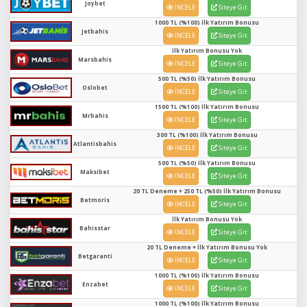
Joybet
İNCELE
Siteye Git
1000 TL (%100) İlk Yatırım Bonusu
Jetbahis
İNCELE
Siteye Git
İlk Yatırım Bonusu Yok
Marsbahis
İNCELE
Siteye Git
500 TL (%50) İlk Yatırım Bonusu
Oslobet
İNCELE
Siteye Git
1500 TL (%100) İlk Yatırım Bonusu
Mrbahis
İNCELE
Siteye Git
300 TL (%100) İlk Yatırım Bonusu
Atlantisbahis
İNCELE
Siteye Git
500 TL (%50) İlk Yatırım Bonusu
Maksibet
İNCELE
Siteye Git
20 TL Deneme + 250 TL (%50) İlk Yatırım Bonusu
Betmoris
İNCELE
Siteye Git
İlk Yatırım Bonusu Yok
Bahisstar
İNCELE
Siteye Git
20 TL Deneme + İlk Yatırım Bonusu Yok
Betgaranti
İNCELE
Siteye Git
1000 TL (%100) İlk Yatırım Bonusu
Enzabet
İNCELE
Siteye Git
1000 TL (%100) İlk Yatırım Bonusu