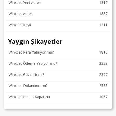
Winxbet Yeni Adres
1310
Winxbet Adresi
1887
Winxbet Kayıt
1311
Yaygın Şikayetler
Winxbet Para Yatırıyor mu?
1816
Winxbet Ödeme Yapıyor mu?
2329
Winxbet Güvenilir mi?
2377
Winxbet Dolandırıcı mı?
2535
Winxbet Hesap Kapatma
1057