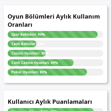
Oyun Bölümleri Aylık Kullanım
Oranları
Spor Bahisleri:
94%
Canlı Bahisler:
30%
Casino Oyunları:
40%
Canlı Casino Oyunları:
69%
Poker Oyunları:
83%
Kullanıcı Aylık Puanlamaları