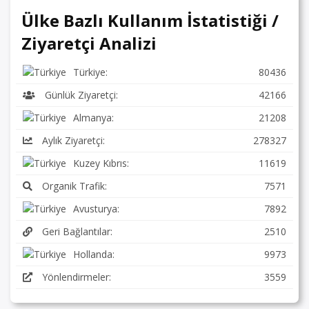
Ülke Bazlı Kullanım İstatistiği /
Ziyaretçi Analizi
Türkiye:
80436
Günlük Ziyaretçi:
42166
Almanya:
21208
Aylık Ziyaretçi:
278327
Kuzey Kıbrıs:
11619
Organik Trafik:
7571
Avusturya:
7892
Geri Bağlantılar:
2510
Hollanda:
9973
Yönlendirmeler:
3559