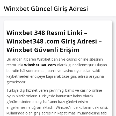
Skip
Winxbet Güncel Giriş Adresi
to
content
Winxbet 348 Resmi Linki –
Winxbet348 .com Giriş Adresi –
Winxbet Güvenli Erişim
Bu andan itibaren Winxbet bahis ve casino online sitesinin
resmi linki
Winxbet348 .com
olarak güncellenmiştir. Oluşan
bu rutin hâl sonrasında , bahis ve casino oyuncuları vakit
kaybetmeden endişeye kapılarak taze giriş adresi arayışına
girmektedir.
Türkiye dışı hizmet veren çevirimiçi bahis ve casino online
oyun platformların Türkiye’de kanunsuz bahis olarak
görülmesinden dolayı haftanın bazı günleri erişim
engellemesine uğramaktadır. Winxbet’in de kullanımdaki urlsi,
kullanımda olan giriş adresinin kapatılması muamelesine tabi