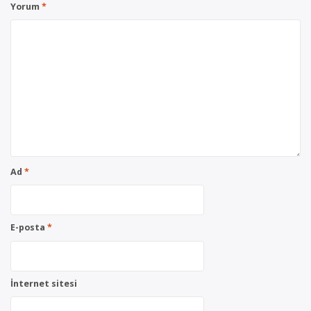
Yorum
*
Ad
*
E-posta
*
İnternet sitesi