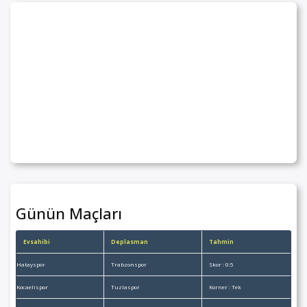
Günün Maçları
Evsahibi
Deplasman
Tahmin
Hatayspor
Trabzonspor
Skor : 0:5
Kocaelispor
Tuzlaspor
Korner : Tek