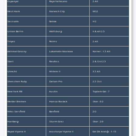
Espanyol
Rayo Vallecano
2 Alt
West Ham
Norwich City
MS2
Sassuolo
Genoa
X/2
Union Berlin
Wolfsburg
X & Alt 2.5
Troyes
Reims
2 Alt
Akhmat Grozny
Lokomotiv Moskova
Korner : 1.5 Alt
Start
Raufoss
2 & Üst 2.5
Utrecht
Willem II
3.5 Alt
Shenzhen Ruby
Dalian Pro
2.5 Üst
New York RB
Austin
Toplam Gol : 7
Werder Bremen
Hansa Rostock
Skor : 0:2
Vélez Sarsfield
Banfield
2/2
Hartberg
Sturm Graz
Skor : 2:0
Rapid Viyana II
Avusturya Viyana II
Gol Dk Aralığı : 1-15