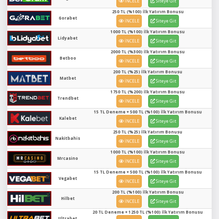
İNCELE
Siteye Git
250 TL (%100) İlk Yatırım Bonusu
Gorabet
İNCELE
Siteye Git
1000 TL (%100) İlk Yatırım Bonusu
Lidyabet
İNCELE
Siteye Git
2000 TL (%300) İlk Yatırım Bonusu
Betboo
İNCELE
Siteye Git
200 TL (%25) İlk Yatırım Bonusu
Matbet
İNCELE
Siteye Git
1750 TL (%200) İlk Yatırım Bonusu
Trendbet
İNCELE
Siteye Git
15 TL Deneme + 500 TL (%100) İlk Yatırım Bonusu
Kalebet
İNCELE
Siteye Git
250 TL (%25) İlk Yatırım Bonusu
Nakitbahis
İNCELE
Siteye Git
1000 TL (%100) İlk Yatırım Bonusu
Mrcasino
İNCELE
Siteye Git
15 TL Deneme + 500 TL (%100) İlk Yatırım Bonusu
Vegabet
İNCELE
Siteye Git
200 TL (%100) İlk Yatırım Bonusu
Hilbet
İNCELE
Siteye Git
20 TL Deneme + 1250 TL (%100) İlk Yatırım Bonusu
Ultrabet