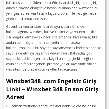
tutulmuş ve bu hâlden sonra
Winxbet 348
giriş resmi giriş
adresini yayına almıştır ve hesabı bulunanların Winxbet’e bu
yeni giriş adresi vasıtasıyla hiçbir problem ile rast gelmeden
girebilmesi amaçlanmıştır.
Güvenli bir kumar sitesi olarak oyunculara öneride
bulunacağımız Winxbet, bakiye çekimi veya yatırımı hakkında
sizi mağdur etmeyecek nadir sitelerdendir. Piyasaya açıldığı
andan beri müşteri memnuniyetini en ön sırada
bulundurmakta ve bu sayede sayılamayacak kadar bir bahisçi
sayısı elde etmeyi başarmış durumdadır. Bahşettiği çok
seçenekli bahis seçenkleri , keyifli anlar geçirebileceğiniz
oyunlar ve farklı seçenekli promosyonlar sayesinde online
websitesinde olağanüstü vakitler tadacaksınız.
Winxbet348 .com Engelsiz Giriş
Linki – Winxbet 348 En son Giriş
Adresi
Bu zaman zarfından sonra Winxbet bahis ve casino online