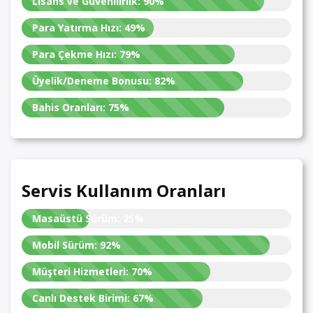
Lisans ve Güvenilirlik:
90%
Para Yatırma Hızı:
49%
Para Çekme Hızı:
79%
Üyelik/Deneme Bonusu:
82%
Bahis Oranları:
75%
Servis Kullanım Oranları
Masaüstü Sürüm:
25%
Mobil Sürüm:
92%
Müşteri Hizmetleri:
70%
Canlı Destek Birimi:
67%