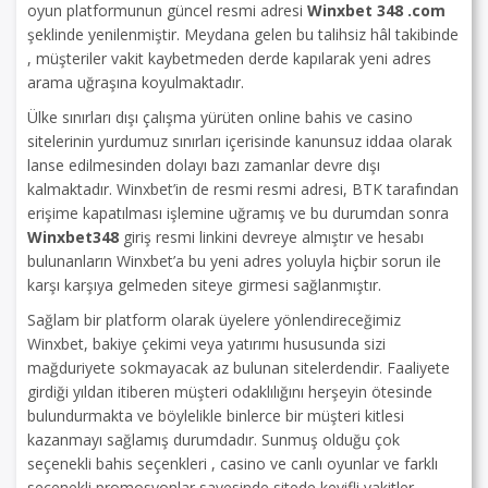
oyun platformunun güncel resmi adresi
Winxbet 348 .com
şeklinde yenilenmiştir. Meydana gelen bu talihsiz hâl takibinde
, müşteriler vakit kaybetmeden derde kapılarak yeni adres
arama uğraşına koyulmaktadır.
Ülke sınırları dışı çalışma yürüten online bahis ve casino
sitelerinin yurdumuz sınırları içerisinde kanunsuz iddaa olarak
lanse edilmesinden dolayı bazı zamanlar devre dışı
kalmaktadır. Winxbet’in de resmi resmi adresi, BTK tarafından
erişime kapatılması işlemine uğramış ve bu durumdan sonra
Winxbet348
giriş resmi linkini devreye almıştır ve hesabı
bulunanların Winxbet’a bu yeni adres yoluyla hiçbir sorun ile
karşı karşıya gelmeden siteye girmesi sağlanmıştır.
Sağlam bir platform olarak üyelere yönlendireceğimiz
Winxbet, bakiye çekimi veya yatırımı hususunda sizi
mağduriyete sokmayacak az bulunan sitelerdendir. Faaliyete
girdiği yıldan itiberen müşteri odaklılığını herşeyin ötesinde
bulundurmakta ve böylelikle binlerce bir müşteri kitlesi
kazanmayı sağlamış durumdadır. Sunmuş olduğu çok
seçenekli bahis seçenkleri , casino ve canlı oyunlar ve farklı
seçenekli promosyonlar sayesinde sitede keyifli vakitler