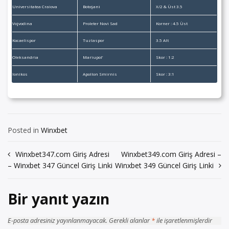
Universitatea Craiova
Botoşani
X/2 & Üst 3.5
Vojvodina
Proleter Novi Sad
Korner : 4.5 Üst
Kocaelispor
Tuzlaspor
3.5 Alt
Oleksandria
Mariupol’
Skor : 1:2
Ionikos
Apollon Smirnis
Skor : 3:1
Posted in
Winxbet
Yazı
Winxbet347.com Giriş Adresi
Winxbet349.com Giriş Adresi –
– Winxbet 347 Güncel Giriş Linki
Winxbet 349 Güncel Giriş Linki
gezinmesi
Bir yanıt yazın
E-posta adresiniz yayınlanmayacak.
Gerekli alanlar
*
ile işaretlenmişlerdir