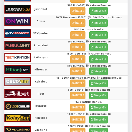
500 TL (%200) İlk Yatırım Bonusu
Justinbet
İNCELE
Siteye Git
50 TL Deneme + 2500 TL (%100) İlk Yatırım Bonusu
Onwin
İNCELE
Siteye Git
%50 Çevrimsiz Freebet
NTVSporbet
İNCELE
Siteye Git
200 TL (%100) İlk Yatırım Bonusu
Pusulabet
İNCELE
Siteye Git
1500 TL (%150) İlk Yatırım Bonusu
Betkanyon
İNCELE
Siteye Git
500 TL (%100) İlk Yatırım Bonusu
Hiltonbet
İNCELE
Siteye Git
15 TL Deneme + 500 TL (%100) İlk Yatırım Bonusu
Celtabet
İNCELE
Siteye Git
500 TL (%10) İlk Yatırım Bonusu
İlbet
İNCELE
Siteye Git
%30 Yatırım Bonusu
Betasus
İNCELE
Siteye Git
1000 TL (%10) İlk Yatırım Bonusu
Kolaybet
İNCELE
Siteye Git
500 TL (%50) İlk Yatırım Bonusu
Vdcasino
İNCELE
Siteye Git