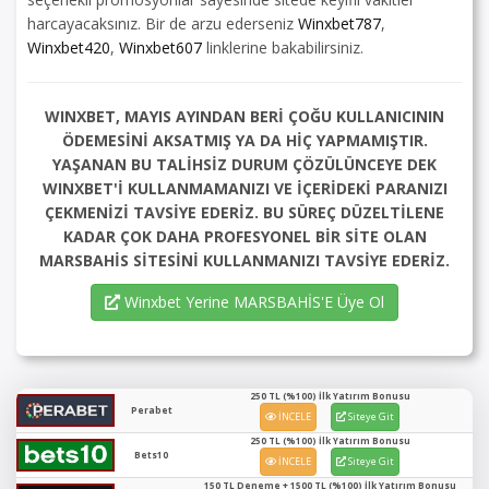
harcayacaksınız. Bir de arzu ederseniz
Winxbet787
,
Winxbet420
,
Winxbet607
linklerine bakabilirsiniz.
WINXBET, MAYIS AYINDAN BERİ ÇOĞU KULLANICININ
ÖDEMESİNİ AKSATMIŞ YA DA HİÇ YAPMAMIŞTIR.
YAŞANAN BU TALİHSİZ DURUM ÇÖZÜLÜNCEYE DEK
WINXBET'İ KULLANMAMANIZI VE İÇERİDEKİ PARANIZI
ÇEKMENİZİ TAVSİYE EDERİZ. BU SÜREÇ DÜZELTİLENE
KADAR ÇOK DAHA PROFESYONEL BİR SİTE OLAN
MARSBAHİS SİTESİNİ KULLANMANIZI TAVSİYE EDERİZ.
Winxbet Yerine MARSBAHİS'E Üye Ol
250 TL (%100) İlk Yatırım Bonusu
Perabet
İNCELE
Siteye Git
250 TL (%100) İlk Yatırım Bonusu
Bets10
İNCELE
Siteye Git
150 TL Deneme + 1500 TL (%100) İlk Yatırım Bonusu