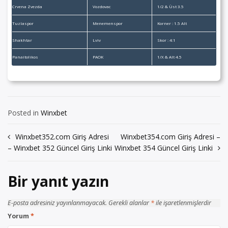
Crvena Zvezda
Vozdovac
1/2 & Üst 3.5
Tuzlaspor
Menemenspor
Korner : 1.5 Alt
Shakhtar
Lviv
Skor : 4:1
Panaitolikos
PAOK
1/X & Alt 4.5
Posted in
Winxbet
Yazı
Winxbet352.com Giriş Adresi
Winxbet354.com Giriş Adresi –
– Winxbet 352 Güncel Giriş Linki
Winxbet 354 Güncel Giriş Linki
gezinmesi
Bir yanıt yazın
E-posta adresiniz yayınlanmayacak.
Gerekli alanlar
*
ile işaretlenmişlerdir
Yorum
*