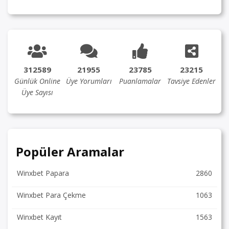
312589
21955
23785
23215
Günlük Online
Üye Yorumları
Puanlamalar
Tavsiye Edenler
Üye Sayısı
Popüler Aramalar
Winxbet Papara
2860
Winxbet Para Çekme
1063
Winxbet Kayıt
1563