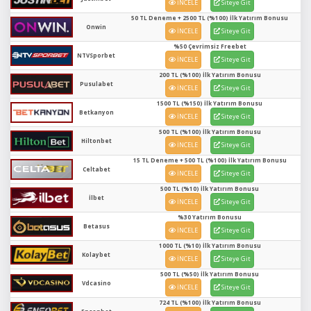
İNCELE
Siteye Git
50 TL Deneme + 2500 TL (%100) İlk Yatırım Bonusu
Onwin
İNCELE
Siteye Git
%50 Çevrimsiz Freebet
NTVSporbet
İNCELE
Siteye Git
200 TL (%100) İlk Yatırım Bonusu
Pusulabet
İNCELE
Siteye Git
1500 TL (%150) İlk Yatırım Bonusu
Betkanyon
İNCELE
Siteye Git
500 TL (%100) İlk Yatırım Bonusu
Hiltonbet
İNCELE
Siteye Git
15 TL Deneme + 500 TL (%100) İlk Yatırım Bonusu
Celtabet
İNCELE
Siteye Git
500 TL (%10) İlk Yatırım Bonusu
İlbet
İNCELE
Siteye Git
%30 Yatırım Bonusu
Betasus
İNCELE
Siteye Git
1000 TL (%10) İlk Yatırım Bonusu
Kolaybet
İNCELE
Siteye Git
500 TL (%50) İlk Yatırım Bonusu
Vdcasino
İNCELE
Siteye Git
724 TL (%100) İlk Yatırım Bonusu