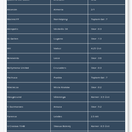
Alcorcón
Almería
2/1
Malmö FF
Norrköping
Toplam Gol : 7
Akropolis
Västerås SK
Skor : 0:3
St. Gallen
Lugano
Skor : 1:3
Wil
Vaduz
4.25 Üst
Benevento
Lecce
Skor : 3:0
Ballymena United
Crusaders
Skor : 0:3
Pachuca
Puebla
Toplam Gol : 7
Nieciecza
Wisla Kraków
Skor : 0:2
Haugesund
Vålerenga
Korner : 3.5 Üst
V. Guimaraes
Arouca
Skor : 5:2
Farense
Leixões
2.5 Alt
U Craiova 1948
Steaua Bükreş
Korner : 0.5 Üst