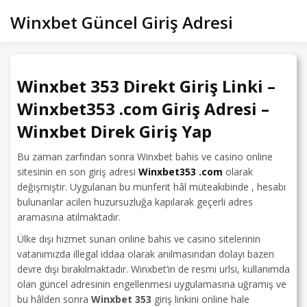
Skip
Winxbet Güncel Giriş Adresi
to
content
Winxbet 353 Direkt Giriş Linki –
Winxbet353 .com Giriş Adresi –
Winxbet Direk Giriş Yap
Bu zaman zarfından sonra Winxbet bahis ve casino online
sitesinin en son giriş adresi
Winxbet353 .com
olarak
değişmiştir. Uygulanan bu münferit hâl müteakıbinde , hesabı
bulunanlar acilen huzursuzluğa kapılarak geçerli adres
aramasına atılmaktadır.
Ülke dışı hizmet sunan online bahis ve casino sitelerinin
vatanımızda illegal iddaa olarak anılmasından dolayı bazen
devre dışı bırakılmaktadır. Winxbet’in de resmi urlsi, kullanımda
olan güncel adresinin engellenmesi uygulamasına uğramış ve
bu hâlden sonra
Winxbet 353
giriş linkini online hale