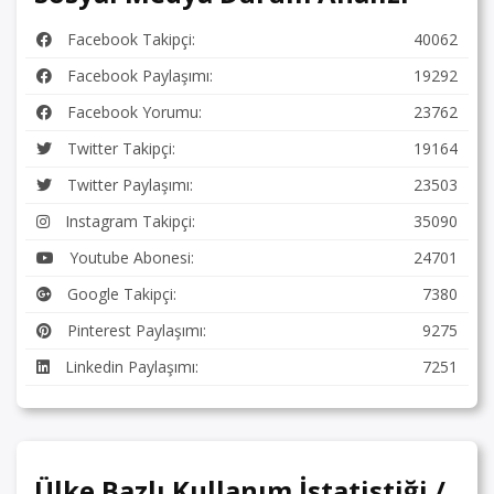
Facebook Takipçi:
40062
Facebook Paylaşımı:
19292
Facebook Yorumu:
23762
Twitter Takipçi:
19164
Twitter Paylaşımı:
23503
Instagram Takipçi:
35090
Youtube Abonesi:
24701
Google Takipçi:
7380
Pinterest Paylaşımı:
9275
Linkedin Paylaşımı:
7251
Ülke Bazlı Kullanım İstatistiği /