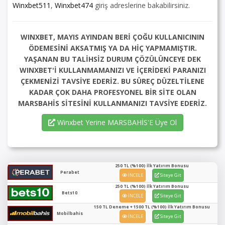
Winxbet511
,
Winxbet474
giriş adreslerine bakabilirsiniz.
WINXBET, MAYIS AYINDAN BERİ ÇOĞU KULLANICININ
ÖDEMESİNİ AKSATMIŞ YA DA HİÇ YAPMAMIŞTIR.
YAŞANAN BU TALİHSİZ DURUM ÇÖZÜLÜNCEYE DEK
WINXBET'İ KULLANMAMANIZI VE İÇERİDEKİ PARANIZI
ÇEKMENİZİ TAVSİYE EDERİZ. BU SÜREÇ DÜZELTİLENE
KADAR ÇOK DAHA PROFESYONEL BİR SİTE OLAN
MARSBAHİS SİTESİNİ KULLANMANIZI TAVSİYE EDERİZ.
Winxbet Yerine MARSBAHİS'E Üye Ol
250 TL (%100) İlk Yatırım Bonusu
Perabet
İNCELE
Siteye Git
250 TL (%100) İlk Yatırım Bonusu
Bets10
İNCELE
Siteye Git
150 TL Deneme + 1500 TL (%100) İlk Yatırım Bonusu
Mobilbahis
İNCELE
Siteye Git