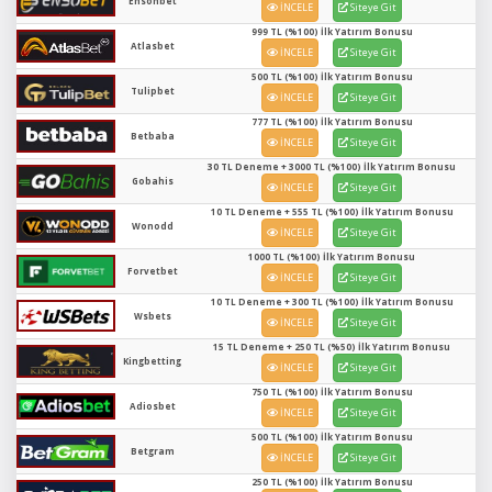
Ensonbet
İNCELE
Siteye Git
999 TL (%100) İlk Yatırım Bonusu
Atlasbet
İNCELE
Siteye Git
500 TL (%100) İlk Yatırım Bonusu
Tulipbet
İNCELE
Siteye Git
777 TL (%100) İlk Yatırım Bonusu
Betbaba
İNCELE
Siteye Git
30 TL Deneme + 3000 TL (%100) İlk Yatırım Bonusu
Gobahis
İNCELE
Siteye Git
10 TL Deneme + 555 TL (%100) İlk Yatırım Bonusu
Wonodd
İNCELE
Siteye Git
1000 TL (%100) İlk Yatırım Bonusu
Forvetbet
İNCELE
Siteye Git
10 TL Deneme + 300 TL (%100) İlk Yatırım Bonusu
Wsbets
İNCELE
Siteye Git
15 TL Deneme + 250 TL (%50) İlk Yatırım Bonusu
Kingbetting
İNCELE
Siteye Git
750 TL (%100) İlk Yatırım Bonusu
Adiosbet
İNCELE
Siteye Git
500 TL (%100) İlk Yatırım Bonusu
Betgram
İNCELE
Siteye Git
250 TL (%100) İlk Yatırım Bonusu