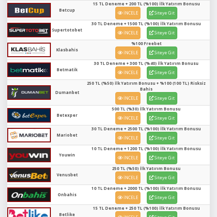
15 TL Deneme + 200 TL (%100) İlk Yatırım Bonusu
Betcup
İNCELE
Siteye Git
30 TL Deneme + 1500 TL (%100) İlk Yatırım Bonusu
Supertotobet
İNCELE
Siteye Git
%100 Freebet
Klasbahis
İNCELE
Siteye Git
30 TL Deneme + 300 TL (%40) İlk Yatırım Bonusu
Betmatik
İNCELE
Siteye Git
250 TL (%50) İlk Yatırım Bonusu + %100 (100 TL) Risksiz
Bahis
Dumanbet
İNCELE
Siteye Git
500 TL (%30) İlk Yatırım Bonusu
Betexper
İNCELE
Siteye Git
30 TL Deneme + 2500 TL (%100) İlk Yatırım Bonusu
Mariobet
İNCELE
Siteye Git
10 TL Deneme + 1200 TL (%100) İlk Yatırım Bonusu
Youwin
İNCELE
Siteye Git
250 TL (%50) İlk Yatırım Bonusu
Venusbet
İNCELE
Siteye Git
10 TL Deneme + 2000 TL (%100) İlk Yatırım Bonusu
Onbahis
İNCELE
Siteye Git
15 TL Deneme + 250 TL (%100) İlk Yatırım Bonusu
Betlike