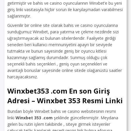
getirmiştir ve bahis ve casino oyuncularının Winxbet’e bu yeni
giriş linki vasıtasıyla hiçbir sorun ile karşılaşmadan varabilmesi
sağlanmıştır.
Güvenilir bir online site olarak bahis ve casino oyuncularına
sunduğumuz Winxbet, para yatırma ve çekme nezdinde sizi
uğraştırmayacak az bulunan sitelerdendir. Faaliyete girdiği
seneden beri kullanıcı memnuniyetini apayrı bir seviyede
tutmakta ve bunun sayesinde geniş bir oyuncu kitlesi
kazanmayı sağlamış durumdadır. Sunmuş olduğu çok
seçenekli bahis seçenkleri , geniş oyun seçenekleri ve
avantajlı bonuslar sayesinde online sitede olağanüstü saatler
harcayacaksınız.
Winxbet353 .com En son Giriş
Adresi – Winxbet 353 Resmi Linki
Bundan böyle Winxbet bahis ve casino websitesinin resmi
linki
Winxbet 353 .com
şeklinde güncellenmiştir. Meydana
gelen bu rutin işlem takibinde , siteye girmek isteyenler
çabucak telâş kapılarak geçerli resmi link bulma eforuna