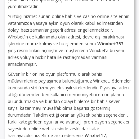
yumulmaktadır.
Yurtdışı hizmet sunan online bahis ve casino online sitelerinin
vatanımızda yasaya aykırı oyun olarak kabul edilmesinden
dolayı bazı zamanlar geçerli adresi engellenmektedir.
Winxbet’in de kullanımda olan adresi, devre dışı bırakılması
işlemine maruz kalmış ve bu işlemden sonra
Winxbet353
giriş resmi linkini açmıştır ve müşterilerin Winxbet’a bu yeni
adres yoluyla hiçbir hata ile rastlaşmadan varması
amaçlanmıştır.
Güvenilir bir online oyun platformu olarak bahis
müdavimlerine paylaşımda bulunduğumuz Winxbet, ödemeler
konusunda sizi üzmeyecek sayılı sitelerdendir. Piyasaya adım
attığı dönemden beri kullanıcı memnuniyetini en ön planda
bulundurmakta ve bundan dolayı binlerce bir bahis sever
sayısı kazanmayı muvaffak olma başarısı göstermiş
durumdadır. Takdim ettiği oranları yüksek bahis seçenekleri ,
farklı kategoriden oyunlar ve avantajlı promosyon seçenekleri
sayesinde online websitesinde zevkli dakikalar
harcayacaksınız. Bir de arzu ederseniz
Winxbet17
,