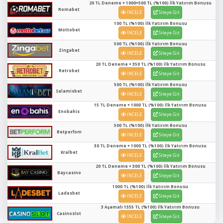
20 TL Deneme + 1000+500 TL (%100) İlk Yatırım Bonusu
Romabet
İNCELE
Siteye Git
100 TL (%100) İlk Yatırım Bonusu
Mottobet
İNCELE
Siteye Git
500 TL (%100) İlk Yatırım Bonusu
Zingabet
İNCELE
Siteye Git
20 TL Deneme + 350 TL (%100) İlk Yatırım Bonusu
Retrobet
İNCELE
Siteye Git
500 TL (%100) İlk Yatırım Bonusu
Salamisbet
İNCELE
Siteye Git
15 TL Deneme + 1000 TL (%100) İlk Yatırım Bonusu
Enobahis
İNCELE
Siteye Git
500 TL (%100) İlk Yatırım Bonusu
Betperfom
İNCELE
Siteye Git
30 TL Deneme + 1000 TL (%100) İlk Yatırım Bonusu
Kralbet
İNCELE
Siteye Git
20 TL Deneme + 300 TL (%100) İlk Yatırım Bonusu
Baycasino
İNCELE
Siteye Git
1000 TL (%100) İlk Yatırım Bonusu
Ladesbet
İNCELE
Siteye Git
3 Aşamalı 1555 TL (%100) İlk Yatırım Bonusu
Casinoslot
İNCELE
Siteye Git