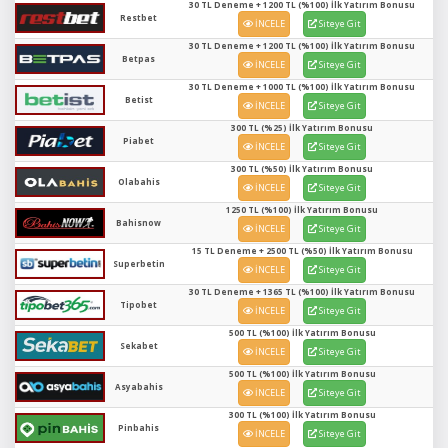
30 TL Deneme + 1200 TL (%100) İlk Yatırım Bonusu
Restbet
İNCELE
Siteye Git
30 TL Deneme + 1200 TL (%100) İlk Yatırım Bonusu
Betpas
İNCELE
Siteye Git
30 TL Deneme + 1000 TL (%100) İlk Yatırım Bonusu
Betist
İNCELE
Siteye Git
300 TL (%25) İlk Yatırım Bonusu
Piabet
İNCELE
Siteye Git
300 TL (%50) İlk Yatırım Bonusu
Olabahis
İNCELE
Siteye Git
1250 TL (%100) İlk Yatırım Bonusu
Bahisnow
İNCELE
Siteye Git
15 TL Deneme + 2500 TL (%50) İlk Yatırım Bonusu
Superbetin
İNCELE
Siteye Git
30 TL Deneme + 1365 TL (%100) İlk Yatırım Bonusu
Tipobet
İNCELE
Siteye Git
500 TL (%100) İlk Yatırım Bonusu
Sekabet
İNCELE
Siteye Git
500 TL (%100) İlk Yatırım Bonusu
Asyabahis
İNCELE
Siteye Git
300 TL (%100) İlk Yatırım Bonusu
Pinbahis
İNCELE
Siteye Git