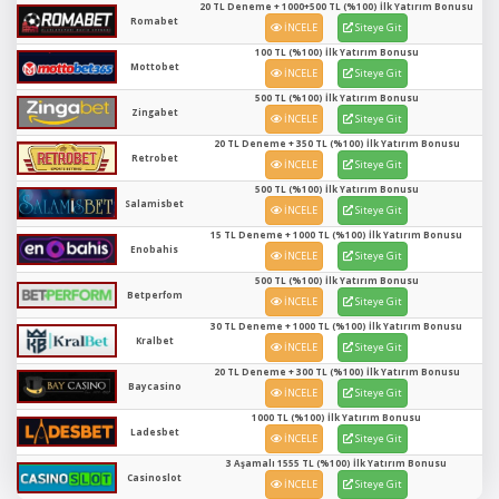
20 TL Deneme + 1000+500 TL (%100) İlk Yatırım Bonusu
Romabet
İNCELE
Siteye Git
100 TL (%100) İlk Yatırım Bonusu
Mottobet
İNCELE
Siteye Git
500 TL (%100) İlk Yatırım Bonusu
Zingabet
İNCELE
Siteye Git
20 TL Deneme + 350 TL (%100) İlk Yatırım Bonusu
Retrobet
İNCELE
Siteye Git
500 TL (%100) İlk Yatırım Bonusu
Salamisbet
İNCELE
Siteye Git
15 TL Deneme + 1000 TL (%100) İlk Yatırım Bonusu
Enobahis
İNCELE
Siteye Git
500 TL (%100) İlk Yatırım Bonusu
Betperfom
İNCELE
Siteye Git
30 TL Deneme + 1000 TL (%100) İlk Yatırım Bonusu
Kralbet
İNCELE
Siteye Git
20 TL Deneme + 300 TL (%100) İlk Yatırım Bonusu
Baycasino
İNCELE
Siteye Git
1000 TL (%100) İlk Yatırım Bonusu
Ladesbet
İNCELE
Siteye Git
3 Aşamalı 1555 TL (%100) İlk Yatırım Bonusu
Casinoslot
İNCELE
Siteye Git