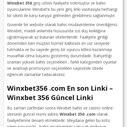
Winxbet 356
giriş urlsini faaliyete sokmuştur ve bahis
oyuncularının Winxbet’e bu yeni giriş linki vasıtasıyla herhangi
bir sıkıntı ile karşı karşıya gelmeden girebilmesi sağlanmıştır.
Güvenilir bir website olarak bahis müdavimlerine önerdiğimiz
Winxbet, maddi anlamda hususunda sizi düş kırıklığına
uğratmayacak az bulunan sitelerdendir. Faaliyete girdiği
dönemden beri müşteri hizmet kalitesini en üst seviyede
tutmakta ve bu sayede geniş bir oyuncu kitlesi kazanmayı
muvaffak olma başarısı göstermiş durumdadır. Bahşettiği
oranları yüksek bahis seçenekleri , farklı kategoriden oyunlar
ve avantajlı promosyon seçenekleri sayesinde sitede
eğlenceli zamanlar tadacaksınız.
Winxbet356 .com En son Linki –
Winxbet 356 Güncel Linki
Bu zaman zarfından sonra Winxbet bahis ve casino online
sitesinin güncel resmi adresi
Winxbet 356 .com
olarak
faaliyetlerine devam etmektedir. Meydana gelen bu kötü
işlem karşısında , bahis müdavimleri çabucak endişeye