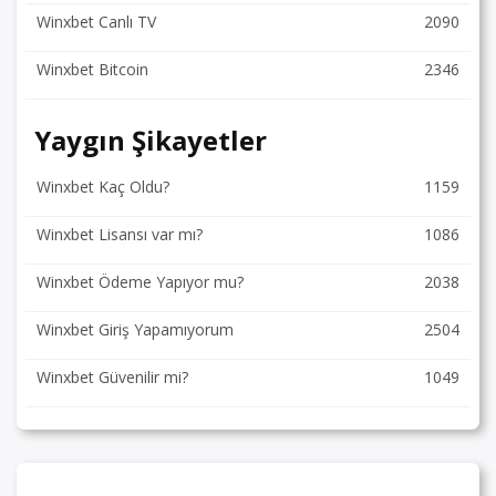
Winxbet Canlı TV
2090
Winxbet Bitcoin
2346
Yaygın Şikayetler
Winxbet Kaç Oldu?
1159
Winxbet Lisansı var mı?
1086
Winxbet Ödeme Yapıyor mu?
2038
Winxbet Giriş Yapamıyorum
2504
Winxbet Güvenilir mi?
1049