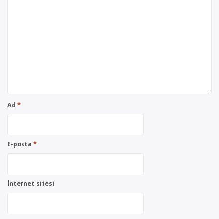
Ad
*
E-posta
*
İnternet sitesi