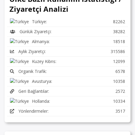
Ziyaretçi Analizi
Türkiye:
82262
Günlük Ziyaretçi:
38282
Almanya:
18518
Aylık Ziyaretçi:
315586
Kuzey Kıbrıs:
12099
Organik Trafik:
6578
Avusturya:
10358
Geri Bağlantılar:
2572
Hollanda:
10334
Yönlendirmeler:
3517