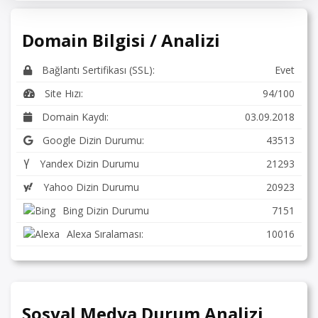
Domain Bilgisi / Analizi
Bağlantı Sertifikası (SSL):
Evet
Site Hızı:
94/100
Domain Kaydı:
03.09.2018
Google Dizin Durumu:
43513
Yandex Dizin Durumu
21293
Yahoo Dizin Durumu
20923
Bing Dizin Durumu
7151
Alexa Sıralaması:
10016
Sosyal Medya Durum Analizi