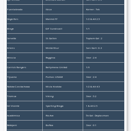
Fuenlabrada
Ibiza
Korner : Tek
Degerfors
Malmö FF
1/2 & Alt 2.5
Brage
GIF Sundsvall
1/1
Servette
St. Gallen
Toplam Gol : 2
Kriens
Winterthur
Sarı Kart : 0-3
Brescia
Reggina
Skor : 2:4
Carrick Rangers
Ballymena United
1/X
Tijuana
Pumas UNAM
Skor : 2:4
Raków Czestochowa
Wisla Kraków
1/2 & Alt 4.5
Tromsø
Viking
Skor : 5:2
Gil Vicente
Sporting Braga
1 & Alt 2.5
Académica
Rio Ave
İlk Gol : Deplasman
Botoşani
Buftea
Skor : 0:1