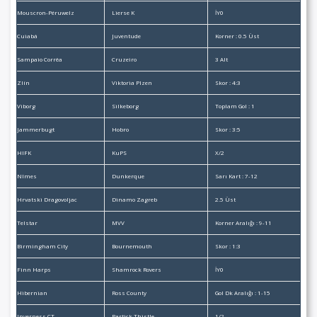
Mouscron-Péruwelz
Lierse K
İY0
Cuiabá
Juventude
Korner : 0.5 Üst
Sampaio Corrêa
Cruzeiro
3 Alt
Zlín
Viktoria Plzen
Skor : 4:3
Viborg
Silkeborg
Toplam Gol : 1
Jammerbugt
Hobro
Skor : 3:5
HIFK
KuPS
X/2
Nîmes
Dunkerque
Sarı Kart : 7-12
Hrvatski Dragovoljac
Dinamo Zagreb
2.5 Üst
Telstar
MVV
Korner Aralığı : 9-11
Birmingham City
Bournemouth
Skor : 1:3
Finn Harps
Shamrock Rovers
İY0
Hibernian
Ross County
Gol Dk Aralığı : 1-15
Inverness CT
Partick Thistle
1/2