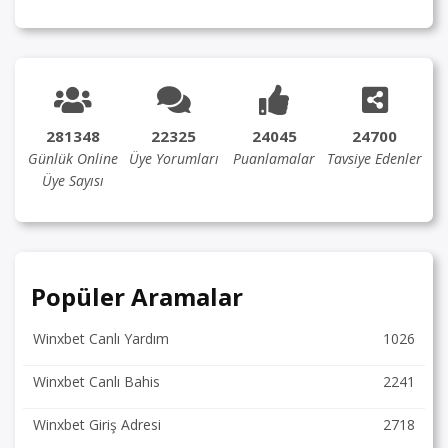
281348
22325
24045
24700
Günlük Online
Üye Yorumları
Puanlamalar
Tavsiye Edenler
Üye Sayısı
Popüler Aramalar
Winxbet Canlı Yardım
1026
Winxbet Canlı Bahis
2241
Winxbet Giriş Adresi
2718