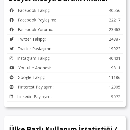
Facebook Takipçi:
40556
Facebook Paylaşımı:
22217
Facebook Yorumu:
23463
Twitter Takipçi:
24887
Twitter Paylaşımı:
19922
Instagram Takipçi:
40401
Youtube Abonesi:
19311
Google Takipçi:
11186
Pinterest Paylaşımı:
12005
Linkedin Paylaşımı:
9072
Ülke Bazlı Kullanım İstatistiği /