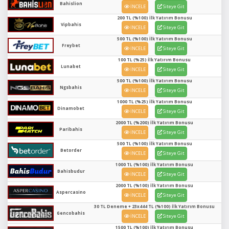
Bahislion
İNCELE
Siteye Git
200 TL (%100) İlk Yatırım Bonusu
Vipbahis
İNCELE
Siteye Git
500 TL (%100) İlk Yatırım Bonusu
Freybet
İNCELE
Siteye Git
100 TL (%25) İlk Yatırım Bonusu
Lunabet
İNCELE
Siteye Git
500 TL (%100) İlk Yatırım Bonusu
Ngsbahis
İNCELE
Siteye Git
1000 TL (%25) İlk Yatırım Bonusu
Dinamobet
İNCELE
Siteye Git
2000 TL (%200) İlk Yatırım Bonusu
Paribahis
İNCELE
Siteye Git
500 TL (%100) İlk Yatırım Bonusu
Betorder
İNCELE
Siteye Git
1000 TL (%100) İlk Yatırım Bonusu
Bahisbudur
İNCELE
Siteye Git
2000 TL (%100) İlk Yatırım Bonusu
Aspercasino
İNCELE
Siteye Git
30 TL Deneme + 23x444 TL (%100) İlk Yatırım Bonusu
Gencobahis
İNCELE
Siteye Git
1500 TL (%100) İlk Yatırım Bonusu