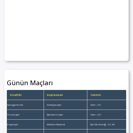
Günün Maçları
Evsahibi
Deplasman
Tahmin
Karagümrük
Antalyaspor
Skor : 2:5
Tuzlaspor
Balıkesirspor
Skor : 2:5
Espanyol
Atletico Madrid
Gol Dk Aralığı : 31-45