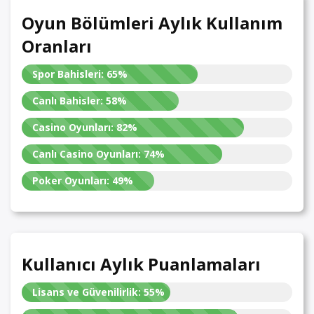
Oyun Bölümleri Aylık Kullanım
Oranları
Spor Bahisleri:
65%
Canlı Bahisler:
58%
Casino Oyunları:
82%
Canlı Casino Oyunları:
74%
Poker Oyunları:
49%
Kullanıcı Aylık Puanlamaları
Lisans ve Güvenilirlik:
55%