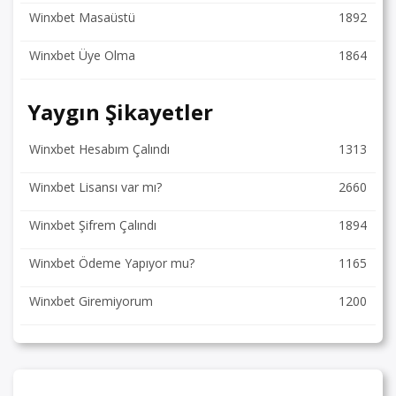
Winxbet Masaüstü
1892
Winxbet Üye Olma
1864
Yaygın Şikayetler
Winxbet Hesabım Çalındı
1313
Winxbet Lisansı var mı?
2660
Winxbet Şifrem Çalındı
1894
Winxbet Ödeme Yapıyor mu?
1165
Winxbet Giremiyorum
1200