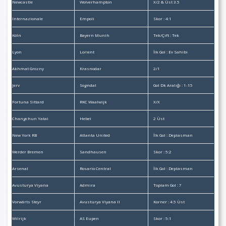
Newcastle
Wolverhampton
X/2 & Üst 3.5
Internazionale
Empoli
Skor : 4:1
Köln
Bayern Munih
Tek/Çift : Tek
Lyon
Lorient
İlk Gol : Ev Sahibi
Akhmat Grozny
Krasnodar
2/1
Jerv
Sogndal
Gol Dk Aralığı : 1-15
Fortuna Sittard
RKC Waalwijk
X/X
Changchun Yatai
Hebei
2 Üst
New York RB
Atlanta United
İlk Gol : Deplasman
Werder Bremen
Sandhausen
Skor : 5:2
Arsenal
Rosario Central
İlk Gol : Deplasman
Avusturya Viyana
Admira
Toplam Gol : 7
Vorwärts Steyr
Avusturya Viyana II
Korner : 4.5 Üst
Wilrijk
AS Eupen
Skor : 5:1