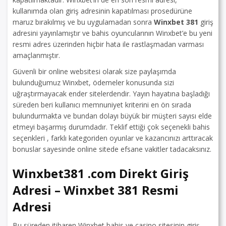
kullanımda olan giriş adresinin kapatılması prosedürüne
maruz bırakılmış ve bu uygulamadan sonra
Winxbet 381
giriş
adresini yayınlamıştır ve bahis oyuncularının Winxbet’e bu yeni
resmi adres üzerinden hiçbir hata ile rastlaşmadan varması
amaçlanmıştır.
Güvenli bir online websitesi olarak size paylaşımda
bulunduğumuz Winxbet, ödemeler konusunda sizi
uğraştırmayacak ender sitelerdendir. Yayın hayatına başladığı
süreden beri kullanıcı memnuniyet kriterini en ön sırada
bulundurmakta ve bundan dolayı büyük bir müşteri sayısı elde
etmeyi başarmış durumdadır. Teklif ettiği çok seçenekli bahis
seçenkleri , farklı kategoriden oyunlar ve kazancınızı arttıracak
bonuslar sayesinde online sitede efsane vakitler tadacaksınız.
Winxbet381 .com Direkt Giriş
Adresi – Winxbet 381 Resmi
Adresi
Bu süreden itibaren Winxbet bahis ve casino sitesinin giriş