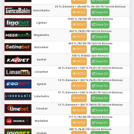
30 TL Deneme + 23x444 TL (%100) İlk Yatırım Bonusu
Gencobahis
İNCELE
Siteye Git
1500 TL (%100) İlk Yatırım Bonusu
Ligobet
İNCELE
Siteye Git
250 TL (%25) İlk Yatırım Bonusu
Megabahis
İNCELE
Siteye Git
650 TL (%100) İlk Yatırım Bonusu
Betinabet
İNCELE
Siteye Git
500 TL Risksiz Spor Bonusu
Kavbet
İNCELE
Siteye Git
20 TL Deneme + 500 TL (%25) İlk Yatırım Bonusu
Limanbet
İNCELE
Siteye Git
10 TL Deneme + 250 TL (%25) İlk Yatırım Bonusu
Egobet
İNCELE
Siteye Git
15 TL Deneme + 500 TL (%25) İlk Yatırım Bonusu
Liderbahis
İNCELE
Siteye Git
15 TL Deneme + 250 TL (%50) İlk Yatırım Bonusu
Timebet
İNCELE
Siteye Git
777 TL (%100) İlk Yatırım Bonusu
Markabet
İNCELE
Siteye Git
200 TL (%25) İlk Yatırım Bonusu
Jojobet