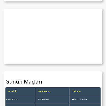
Günün Maçları
Evsahibi
Deplasman
Tahmin
Malatyaspor
Alanyaspor
Korner : 2.5 Üst