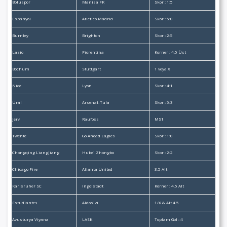
Boluspor
Manisa FK
Skor : 1:5
Espanyol
Atletico Madrid
Skor : 5:0
Burnley
Brighton
Skor : 2:5
Lazio
Fiorentina
Korner : 4.5 Üst
Bochum
Stuttgart
1 veya X
Nice
Lyon
Skor : 4:1
Ural
Arsenal-Tula
Skor : 5:3
Jerv
Raufoss
MS1
Twente
Go Ahead Eagles
Skor : 1:0
Chongqing Liangjiang
Hubei Zhongbo
Skor : 2:2
Chicago Fire
Atlanta United
3.5 Alt
Karlsruher SC
Ingolstadt
Korner : 4.5 Alt
Estudiantes
Aldosivi
1/X & Alt 4.5
Avusturya Viyana
LASK
Toplam Gol : 4