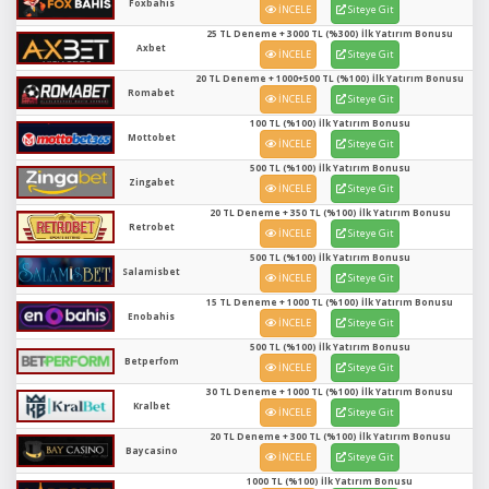
Foxbahis
İNCELE
Siteye Git
25 TL Deneme + 3000 TL (%300) İlk Yatırım Bonusu
Axbet
İNCELE
Siteye Git
20 TL Deneme + 1000+500 TL (%100) İlk Yatırım Bonusu
Romabet
İNCELE
Siteye Git
100 TL (%100) İlk Yatırım Bonusu
Mottobet
İNCELE
Siteye Git
500 TL (%100) İlk Yatırım Bonusu
Zingabet
İNCELE
Siteye Git
20 TL Deneme + 350 TL (%100) İlk Yatırım Bonusu
Retrobet
İNCELE
Siteye Git
500 TL (%100) İlk Yatırım Bonusu
Salamisbet
İNCELE
Siteye Git
15 TL Deneme + 1000 TL (%100) İlk Yatırım Bonusu
Enobahis
İNCELE
Siteye Git
500 TL (%100) İlk Yatırım Bonusu
Betperfom
İNCELE
Siteye Git
30 TL Deneme + 1000 TL (%100) İlk Yatırım Bonusu
Kralbet
İNCELE
Siteye Git
20 TL Deneme + 300 TL (%100) İlk Yatırım Bonusu
Baycasino
İNCELE
Siteye Git
1000 TL (%100) İlk Yatırım Bonusu