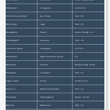
Motherwell
Livingston
2 & Üst 2.5
Dunfermline Athletic
Ayr United
Skor : 0:5
Real Oviedo
Lugo
Skor : 3:2
Djurgården
Örebro
Korner Aralığı : 9-11
Trelleborg FF
Värnamo
Skor : 1:4
Lausanne Sports
Young Boys
3.75 Üst
Winterthur
Stade Lausanne-Ouchy
X/X
Benevento
Cosenza
Gol Dk Aralığı : 46-60
Portadown
Crusaders
Skor : 3:1
Tigres UANL
Toluca
X/2 & Üst 2.5
Nieciecza
Raków Czestochowa
Skor : 2:3
Vålerenga
Strømsgodset
Korner : 0.5 Alt
Boavista
Belenenses
Skor : 4:1