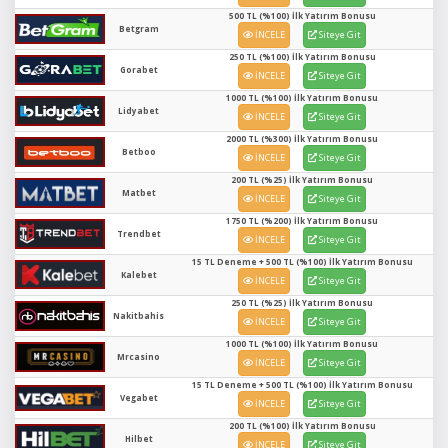
500 TL (%100) İlk Yatırım Bonusu
Betgram
İNCELE
Siteye Git
250 TL (%100) İlk Yatırım Bonusu
Gorabet
İNCELE
Siteye Git
1000 TL (%100) İlk Yatırım Bonusu
Lidyabet
İNCELE
Siteye Git
2000 TL (%300) İlk Yatırım Bonusu
Betboo
İNCELE
Siteye Git
200 TL (%25) İlk Yatırım Bonusu
Matbet
İNCELE
Siteye Git
1750 TL (%200) İlk Yatırım Bonusu
Trendbet
İNCELE
Siteye Git
15 TL Deneme + 500 TL (%100) İlk Yatırım Bonusu
Kalebet
İNCELE
Siteye Git
250 TL (%25) İlk Yatırım Bonusu
Nakitbahis
İNCELE
Siteye Git
1000 TL (%100) İlk Yatırım Bonusu
Mrcasino
İNCELE
Siteye Git
15 TL Deneme + 500 TL (%100) İlk Yatırım Bonusu
Vegabet
İNCELE
Siteye Git
200 TL (%100) İlk Yatırım Bonusu
Hilbet
İNCELE
Siteye Git