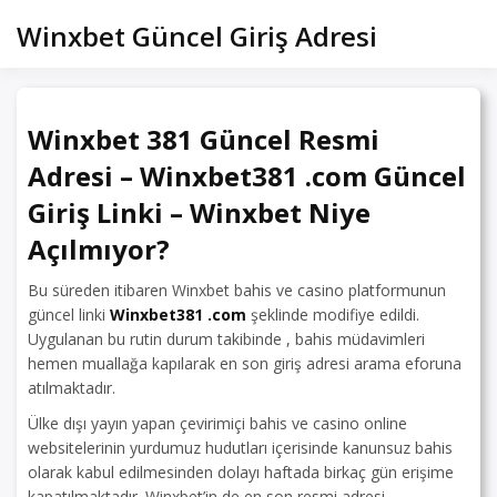
Skip
Winxbet Güncel Giriş Adresi
to
content
Winxbet 381 Güncel Resmi
Adresi – Winxbet381 .com Güncel
Giriş Linki – Winxbet Niye
Açılmıyor?
Bu süreden itibaren Winxbet bahis ve casino platformunun
güncel linki
Winxbet381 .com
şeklinde modifiye edildi.
Uygulanan bu rutin durum takibinde , bahis müdavimleri
hemen muallağa kapılarak en son giriş adresi arama eforuna
atılmaktadır.
Ülke dışı yayın yapan çevirimiçi bahis ve casino online
websitelerinin yurdumuz hudutları içerisinde kanunsuz bahis
olarak kabul edilmesinden dolayı haftada birkaç gün erişime
kapatılmaktadır. Winxbet’in de en son resmi adresi,