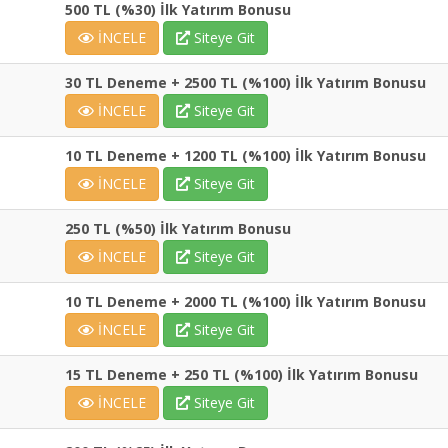
500 TL (%30) İlk Yatırım Bonusu
İNCELE
Siteye Git
30 TL Deneme + 2500 TL (%100) İlk Yatırım Bonusu
İNCELE
Siteye Git
10 TL Deneme + 1200 TL (%100) İlk Yatırım Bonusu
İNCELE
Siteye Git
250 TL (%50) İlk Yatırım Bonusu
İNCELE
Siteye Git
10 TL Deneme + 2000 TL (%100) İlk Yatırım Bonusu
İNCELE
Siteye Git
15 TL Deneme + 250 TL (%100) İlk Yatırım Bonusu
İNCELE
Siteye Git