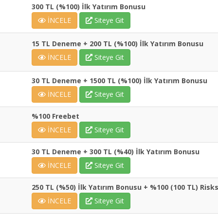
300 TL (%100) İlk Yatırım Bonusu
İNCELE
Siteye Git
15 TL Deneme + 200 TL (%100) İlk Yatırım Bonusu
İNCELE
Siteye Git
30 TL Deneme + 1500 TL (%100) İlk Yatırım Bonusu
İNCELE
Siteye Git
%100 Freebet
İNCELE
Siteye Git
30 TL Deneme + 300 TL (%40) İlk Yatırım Bonusu
İNCELE
Siteye Git
250 TL (%50) İlk Yatırım Bonusu + %100 (100 TL) Risks
İNCELE
Siteye Git