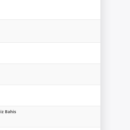
iz Bahis