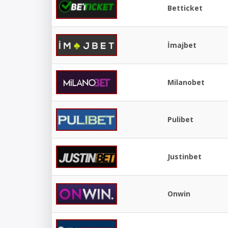
Betticket
İmajbet
Milanobet
Pulibet
Justinbet
Onwin