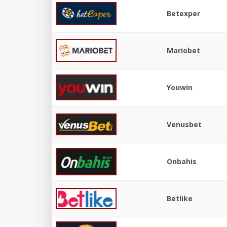
Betexper
Mariobet
Youwin
Venusbet
Onbahis
Betlike