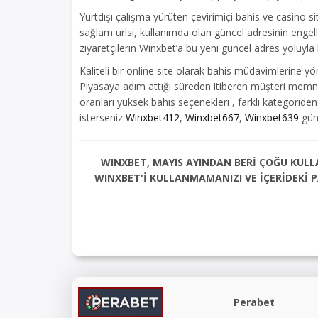
Yurtdışı çalışma yürüten çevirimiçi bahis ve casino s
sağlam urlsi, kullanımda olan güncel adresinin en
ziyaretçilerin Winxbet’a bu yeni güncel adres yoluyla 
Kaliteli bir online site olarak bahis müdavimlerine
Piyasaya adım attığı süreden itiberen müşteri memnu
oranları yüksek bahis seçenekleri , farklı kategoride
isterseniz
Winxbet412
,
Winxbet667
,
Winxbet639
günc
WINXBET, MAYIS AYINDAN BERİ ÇOĞU KULL
WINXBET'İ KULLANMAMANIZI VE İÇERİDEKİ P
Perabet