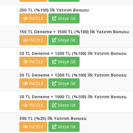
250 TL (%100) İlk Yatırım Bonusu
İNCELE
Siteye Git
150 TL Deneme + 1500 TL (%100) İlk Yatırım Bonusu
İNCELE
Siteye Git
30 TL Deneme + 1200 TL (%100) İlk Yatırım Bonusu
İNCELE
Siteye Git
30 TL Deneme + 1200 TL (%100) İlk Yatırım Bonusu
İNCELE
Siteye Git
30 TL Deneme + 1000 TL (%100) İlk Yatırım Bonusu
İNCELE
Siteye Git
300 TL (%25) İlk Yatırım Bonusu
İNCELE
Siteye Git