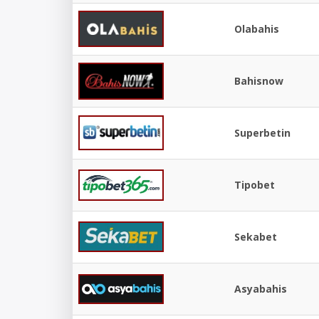
Olabahis
Bahisnow
Superbetin
Tipobet
Sekabet
Asyabahis