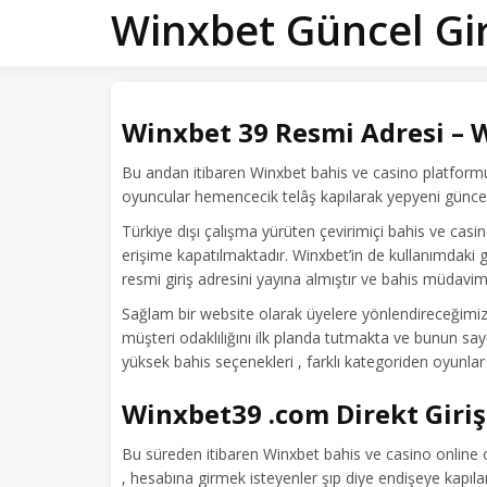
Skip
Winxbet Güncel Gir
to
content
Winxbet 39 Resmi Adresi – 
Bu andan itibaren Winxbet bahis ve casino platfor
oyuncular hemencecik telâş kapılarak yepyeni güncel
Türkiye dışı çalışma yürüten çevirimiçi bahis ve cas
erişime kapatılmaktadır. Winxbet’in de kullanımdaki 
resmi giriş adresini yayına almıştır ve bahis müdavi
Sağlam bir website olarak üyelere yönlendireceğimiz 
müşteri odaklılığını ilk planda tutmakta ve bunun sa
yüksek bahis seçenekleri , farklı kategoriden oyunla
Winxbet39 .com Direkt Giriş 
Bu süreden itibaren Winxbet bahis ve casino online 
, hesabına girmek isteyenler şıp diye endişeye kapıl