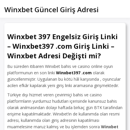
Skip
Winxbet Güncel Giriş Adresi
to
content
Winxbet 397 Engelsiz Giriş Linki
– Winxbet397 .com Giriş Linki –
Winxbet Adresi Değişti mi?
Bu süreden itibaren Winxbet bahis ve casino online oyun
platformunun en son linki
Winxbet397 .com
olarak
güncellenmiştir. Uygulanan bu kötü hâl karşısında , oyuncular
acilen efkâr kapılarak yeni giriş linki aramasına girişmektedir.
Türkiye dışı hizmet veren çevirimiçi bahis ve casino
platformların yurdumuz hudutları içerisinde kanunsuz bahis
olarak anılmasından dolayı haftada birkaç gün BTK tarafından
erişime kapatılmaktadır. Winxbet’in de kullanımda olan resmi
adresi, kullanımda olan giriş adresinin kapatılması
muamelesine maruz kalmış ve bu işlemden sonra
Winxbet