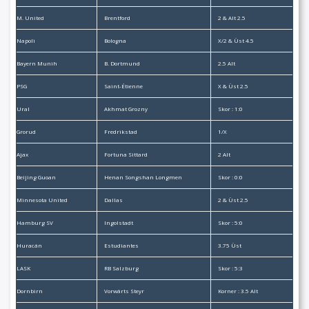
M. United
Brentford
2 & Alt 2.5
Napoli
Bologna
X/2 & Üst 4.5
Bayern Munih
B. Dortmund
2.5 Alt
PSG
Saint-Étienne
X & Üst 2.5
Ural
Akhmat Grozny
Skor : 1:0
Grorud
Fredrikstad
1/X
Ajax
Fortuna Sittard
2 Alt
Beijing Guoan
Henan Songshan Longmen
Skor : 0:0
Minnesota United
Dallas
2 & Üst 2.5
Hamburg SV
Ingolstadt
Skor : 5:0
Huracán
Estudiantes
3.75 Üst
LASK
RB Salzburg
Skor : 5:3
Dornbirn
Vorwärts Steyr
Korner : 3.5 Alt