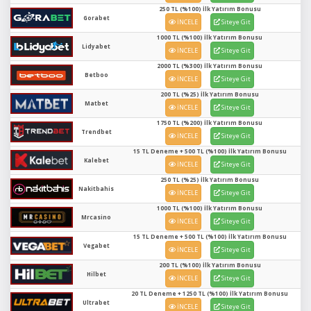
250 TL (%100) İlk Yatırım Bonusu
Gorabet
İNCELE
Siteye Git
1000 TL (%100) İlk Yatırım Bonusu
Lidyabet
İNCELE
Siteye Git
2000 TL (%300) İlk Yatırım Bonusu
Betboo
İNCELE
Siteye Git
200 TL (%25) İlk Yatırım Bonusu
Matbet
İNCELE
Siteye Git
1750 TL (%200) İlk Yatırım Bonusu
Trendbet
İNCELE
Siteye Git
15 TL Deneme + 500 TL (%100) İlk Yatırım Bonusu
Kalebet
İNCELE
Siteye Git
250 TL (%25) İlk Yatırım Bonusu
Nakitbahis
İNCELE
Siteye Git
1000 TL (%100) İlk Yatırım Bonusu
Mrcasino
İNCELE
Siteye Git
15 TL Deneme + 500 TL (%100) İlk Yatırım Bonusu
Vegabet
İNCELE
Siteye Git
200 TL (%100) İlk Yatırım Bonusu
Hilbet
İNCELE
Siteye Git
20 TL Deneme + 1250 TL (%100) İlk Yatırım Bonusu
Ultrabet
İNCELE
Siteye Git