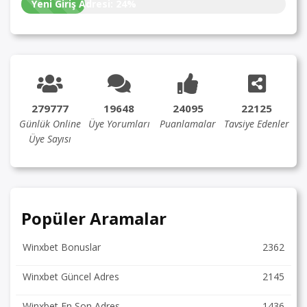
Yeni Giriş Adresi:
24%
279777
19648
24095
22125
Günlük Online
Üye Yorumları
Puanlamalar
Tavsiye Edenler
Üye Sayısı
Popüler Aramalar
Winxbet Bonuslar
2362
Winxbet Güncel Adres
2145
Winxbet En Son Adres
1436