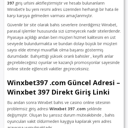
397
giriş urlsini aktifleştirmiştir ve hesabı bulunanların
Winxbet’e bu yeni resmi adres üzerinden herhangi bir hata ile
karşı karşıya gelmeden varması amaçlanmıştır.
Güvenilir bir site olarak bahis severlere önerdiğimiz Winxbet,
parasal işlemler hususunda sizi üzmeyecek nadir sitelerdendir.
Piyasaya açıldığı andan beri müşteri hizmet kalitesini en üst
seviyede bulundurmakta ve bundan dolayı büyük bir müşteri
sayısı elde etmeyi muvaffak olma başarısı göstermiş
durumdadır. Bahşettiği yüksek oranlı bahisler , keyifli anlar
geçirebileceğiniz oyunlar ve kazançlı promosyonlar sayesinde
online sitede eğlenceli vakitler geçireceksiniz.
Winxbet397 .com Güncel Adresi –
Winxbet 397 Direkt Giriş Linki
Bu andan sonra Winxbet bahis ve casino online sitesinin
problemsiz giriş adresi
Winxbet 397 .com
şeklinde
değişmiştir. Oluşan bu şanssız durum müteakıbinde , bahis
oyuncuları vakit öldürmeden kaygıya kapılarak yeni adres
arayışına yumulmaktadır.