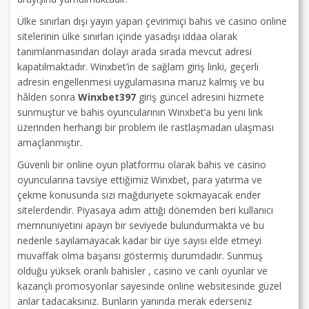
Ülke sınırları dışı yayın yapan çevirimiçi bahis ve casino online
sitelerinin ülke sınırları içinde yasadışı iddaa olarak
tanımlanmasından dolayı arada sırada mevcut adresi
kapatılmaktadır. Winxbet’in de sağlam giriş linki, geçerli
adresin engellenmesi uygulamasına maruz kalmış ve bu
hâlden sonra
Winxbet397
giriş güncel adresini hizmete
sunmuştur ve bahis oyuncularının Winxbet’a bu yeni link
üzerinden herhangi bir problem ile rastlaşmadan ulaşması
amaçlanmıştır.
Güvenli bir online oyun platformu olarak bahis ve casino
oyuncularına tavsiye ettiğimiz Winxbet, para yatırma ve
çekme konusunda sizi mağduriyete sokmayacak ender
sitelerdendir. Piyasaya adım attığı dönemden beri kullanıcı
memnuniyetini apayrı bir seviyede bulundurmakta ve bu
nedenle sayılamayacak kadar bir üye sayısı elde etmeyi
muvaffak olma başarısı göstermiş durumdadır. Sunmuş
olduğu yüksek oranlı bahisler , casino ve canlı oyunlar ve
kazançlı promosyonlar sayesinde online websitesinde güzel
anlar tadacaksınız. Bunların yanında merak ederseniz