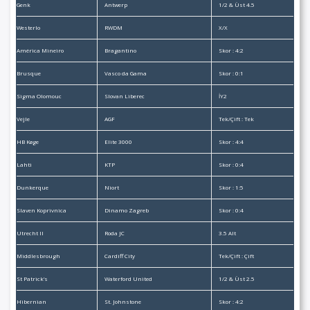
Genk
Antwerp
1/2 & Üst 4.5
Westerlo
RWDM
X/X
América Mineiro
Bragantino
Skor : 4:2
Brusque
Vasco da Gama
Skor : 0:1
Sigma Olomouc
Slovan Liberec
İY2
Vejle
AGF
Tek/Çift : Tek
HB Køge
Elite 3000
Skor : 4:4
Lahti
KTP
Skor : 0:4
Dunkerque
Niort
Skor : 1:5
Slaven Koprivnica
Dinamo Zagreb
Skor : 0:4
Utrecht II
Roda JC
3.5 Alt
Middlesbrough
Cardiff City
Tek/Çift : Çift
St Patrick’s
Waterford United
1/2 & Üst 2.5
Hibernian
St. Johnstone
Skor : 4:2