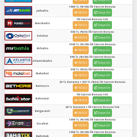
1000 TL (%100) İlk Yatırım Bonusu
Jetbahis
İNCELE
Siteye Git
İlk Yatırım Bonusu Yok
Marsbahis
İNCELE
Siteye Git
500 TL (%50) İlk Yatırım Bonusu
Oslobet
İNCELE
Siteye Git
1500 TL (%100) İlk Yatırım Bonusu
Mrbahis
İNCELE
Siteye Git
300 TL (%100) İlk Yatırım Bonusu
Atlantisbahis
İNCELE
Siteye Git
500 TL (%50) İlk Yatırım Bonusu
Maksibet
İNCELE
Siteye Git
20 TL Deneme + 250 TL (%50) İlk Yatırım Bonusu
Betmoris
İNCELE
Siteye Git
İlk Yatırım Bonusu Yok
Bahisstar
İNCELE
Siteye Git
20 TL Deneme + İlk Yatırım Bonusu Yok
Betgaranti
İNCELE
Siteye Git
1000 TL (%100) İlk Yatırım Bonusu
Enzabet
İNCELE
Siteye Git
1000 TL (%100) İlk Yatırım Bonusu
Bahistek