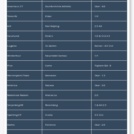
Inverness CT
Dunfermline Athletic
Skor : 4:0
Tenerife
Eibar
1/X
AIK
Norrköping
2.5 Alt
Vasalund
Östers
1/2 & Üst 2.5
Lugano
St. Gallen
Korner : 4.5 Üst
Winterthur
Neuchâtel Xamax
1/1
Pisa
Como
Toplam Gol : 8
Warrenpoint Town
Glenavon
Skor : 1:3
América
Necaxa
Skor : 3:0
Radomiak Radom
Nieciecza
2/2
Sarpsborg 08
Rosenborg
1 & Alt 2.5
Sporting CP
Vizela
3.5 Üst
Mafra
Feirense
Skor : 2:0