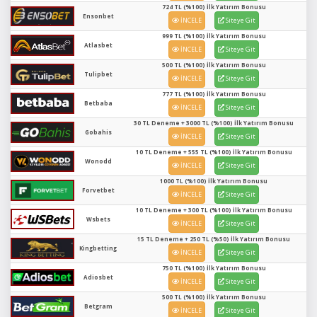
724 TL (%100) İlk Yatırım Bonusu
Ensonbet
İNCELE
Siteye Git
999 TL (%100) İlk Yatırım Bonusu
Atlasbet
İNCELE
Siteye Git
500 TL (%100) İlk Yatırım Bonusu
Tulipbet
İNCELE
Siteye Git
777 TL (%100) İlk Yatırım Bonusu
Betbaba
İNCELE
Siteye Git
30 TL Deneme + 3000 TL (%100) İlk Yatırım Bonusu
Gobahis
İNCELE
Siteye Git
10 TL Deneme + 555 TL (%100) İlk Yatırım Bonusu
Wonodd
İNCELE
Siteye Git
1000 TL (%100) İlk Yatırım Bonusu
Forvetbet
İNCELE
Siteye Git
10 TL Deneme + 300 TL (%100) İlk Yatırım Bonusu
Wsbets
İNCELE
Siteye Git
15 TL Deneme + 250 TL (%50) İlk Yatırım Bonusu
Kingbetting
İNCELE
Siteye Git
750 TL (%100) İlk Yatırım Bonusu
Adiosbet
İNCELE
Siteye Git
500 TL (%100) İlk Yatırım Bonusu
Betgram
İNCELE
Siteye Git