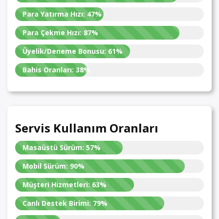
Para Yatırma Hızı:
47%
Para Çekme Hızı:
87%
Üyelik/Deneme Bonusu:
61%
Bahis Oranları:
38%
Servis Kullanım Oranları
Masaüstü Sürüm:
57%
Mobil Sürüm:
90%
Müşteri Hizmetleri:
63%
Canlı Destek Birimi:
79%