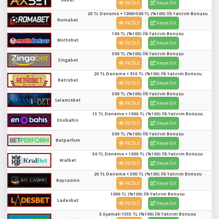
İNCELE
Siteye Git
20 TL Deneme + 1000+500 TL (%100) İlk Yatırım Bonusu
Romabet
İNCELE
Siteye Git
100 TL (%100) İlk Yatırım Bonusu
Mottobet
İNCELE
Siteye Git
500 TL (%100) İlk Yatırım Bonusu
Zingabet
İNCELE
Siteye Git
20 TL Deneme + 350 TL (%100) İlk Yatırım Bonusu
Retrobet
İNCELE
Siteye Git
500 TL (%100) İlk Yatırım Bonusu
Salamisbet
İNCELE
Siteye Git
15 TL Deneme + 1000 TL (%100) İlk Yatırım Bonusu
Enobahis
İNCELE
Siteye Git
500 TL (%100) İlk Yatırım Bonusu
Betperfom
İNCELE
Siteye Git
30 TL Deneme + 1000 TL (%100) İlk Yatırım Bonusu
Kralbet
İNCELE
Siteye Git
20 TL Deneme + 300 TL (%100) İlk Yatırım Bonusu
Baycasino
İNCELE
Siteye Git
1000 TL (%100) İlk Yatırım Bonusu
Ladesbet
İNCELE
Siteye Git
3 Aşamalı 1555 TL (%100) İlk Yatırım Bonusu