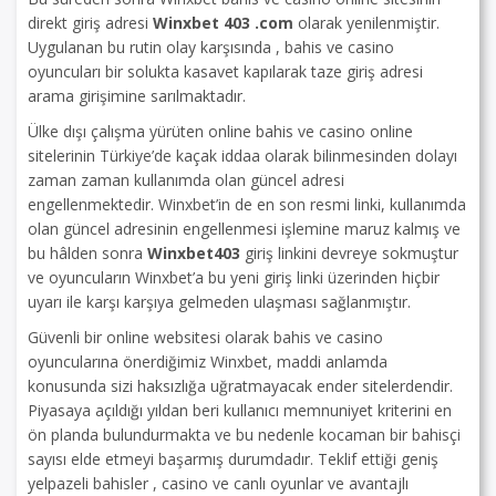
direkt giriş adresi
Winxbet 403 .com
olarak yenilenmiştir.
Uygulanan bu rutin olay karşısında , bahis ve casino
oyuncuları bir solukta kasavet kapılarak taze giriş adresi
arama girişimine sarılmaktadır.
Ülke dışı çalışma yürüten online bahis ve casino online
sitelerinin Türkiye’de kaçak iddaa olarak bilinmesinden dolayı
zaman zaman kullanımda olan güncel adresi
engellenmektedir. Winxbet’in de en son resmi linki, kullanımda
olan güncel adresinin engellenmesi işlemine maruz kalmış ve
bu hâlden sonra
Winxbet403
giriş linkini devreye sokmuştur
ve oyuncuların Winxbet’a bu yeni giriş linki üzerinden hiçbir
uyarı ile karşı karşıya gelmeden ulaşması sağlanmıştır.
Güvenli bir online websitesi olarak bahis ve casino
oyuncularına önerdiğimiz Winxbet, maddi anlamda
konusunda sizi haksızlığa uğratmayacak ender sitelerdendir.
Piyasaya açıldığı yıldan beri kullanıcı memnuniyet kriterini en
ön planda bulundurmakta ve bu nedenle kocaman bir bahisçi
sayısı elde etmeyi başarmış durumdadır. Teklif ettiği geniş
yelpazeli bahisler , casino ve canlı oyunlar ve avantajlı