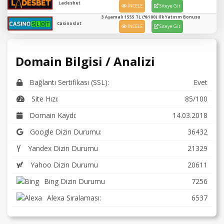
Ladesbet
İNCELE
Siteye Git
3 Aşamalı 1555 TL (%100) İlk Yatırım Bonusu
Casinoslot
İNCELE
Siteye Git
Domain Bilgisi / Analizi
Bağlantı Sertifikası (SSL):
Evet
Site Hızı:
85/100
Domain Kaydı:
14.03.2018
Google Dizin Durumu:
36432
Yandex Dizin Durumu
21329
Yahoo Dizin Durumu
20611
Bing Dizin Durumu
7256
Alexa Sıralaması:
6537