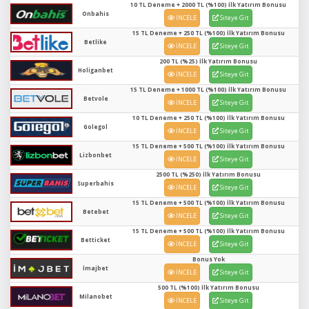
10 TL Deneme + 2000 TL (%100) İlk Yatırım Bonusu
Onbahis
İNCELE
Siteye Git
15 TL Deneme + 250 TL (%100) İlk Yatırım Bonusu
Betlike
İNCELE
Siteye Git
200 TL (%25) İlk Yatırım Bonusu
Holiganbet
İNCELE
Siteye Git
15 TL Deneme + 1000 TL (%100) İlk Yatırım Bonusu
Betvole
İNCELE
Siteye Git
10 TL Deneme + 250 TL (%100) İlk Yatırım Bonusu
Golegol
İNCELE
Siteye Git
15 TL Deneme + 500 TL (%100) İlk Yatırım Bonusu
Lizbonbet
İNCELE
Siteye Git
2500 TL (%250) İlk Yatırım Bonusu
Superbahis
İNCELE
Siteye Git
15 TL Deneme + 500 TL (%100) İlk Yatırım Bonusu
Betebet
İNCELE
Siteye Git
15 TL Deneme + 500 TL (%100) İlk Yatırım Bonusu
Betticket
İNCELE
Siteye Git
Bonus Yok
İmajbet
İNCELE
Siteye Git
500 TL (%100) İlk Yatırım Bonusu
Milanobet
İNCELE
Siteye Git