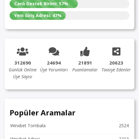
Canlı Destek Birimi:
57%
Yeni Giriş Adresi:
47%
312690
24694
21891
20623
Günlük Online
Üye Yorumları
Puanlamalar
Tavsiye Edenler
Üye Sayısı
Popüler Aramalar
Winxbet Tombala
2524
Winxbet Adresi
2213