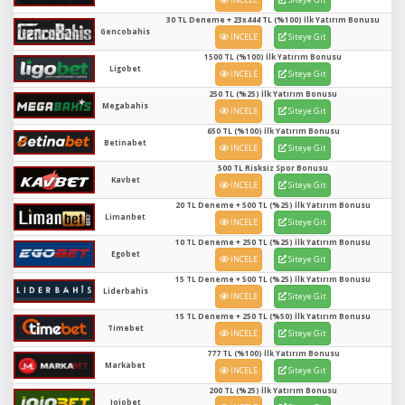
30 TL Deneme + 23x444 TL (%100) İlk Yatırım Bonusu
Gencobahis
İNCELE
Siteye Git
1500 TL (%100) İlk Yatırım Bonusu
Ligobet
İNCELE
Siteye Git
250 TL (%25) İlk Yatırım Bonusu
Megabahis
İNCELE
Siteye Git
650 TL (%100) İlk Yatırım Bonusu
Betinabet
İNCELE
Siteye Git
500 TL Risksiz Spor Bonusu
Kavbet
İNCELE
Siteye Git
20 TL Deneme + 500 TL (%25) İlk Yatırım Bonusu
Limanbet
İNCELE
Siteye Git
10 TL Deneme + 250 TL (%25) İlk Yatırım Bonusu
Egobet
İNCELE
Siteye Git
15 TL Deneme + 500 TL (%25) İlk Yatırım Bonusu
Liderbahis
İNCELE
Siteye Git
15 TL Deneme + 250 TL (%50) İlk Yatırım Bonusu
Timebet
İNCELE
Siteye Git
777 TL (%100) İlk Yatırım Bonusu
Markabet
İNCELE
Siteye Git
200 TL (%25) İlk Yatırım Bonusu
Jojobet