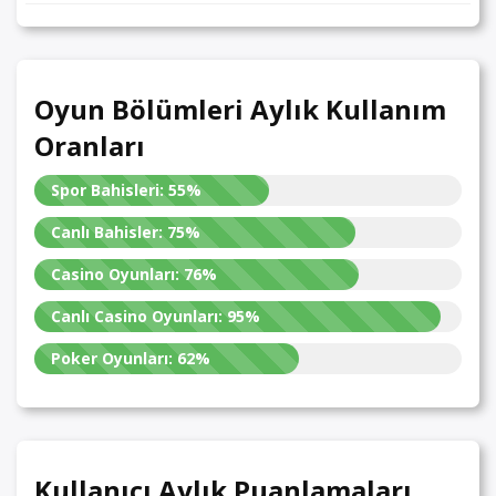
Oyun Bölümleri Aylık Kullanım
Oranları
Spor Bahisleri:
55%
Canlı Bahisler:
75%
Casino Oyunları:
76%
Canlı Casino Oyunları:
95%
Poker Oyunları:
62%
Kullanıcı Aylık Puanlamaları