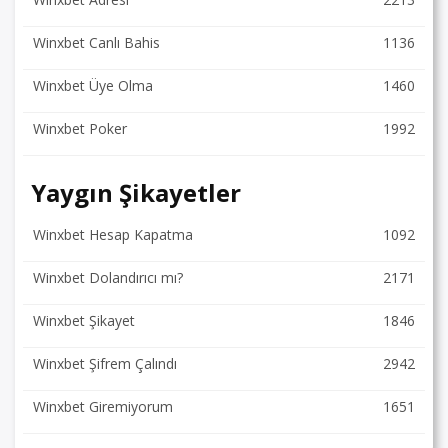
Winxbet Canlı Bahis
1136
Winxbet Üye Olma
1460
Winxbet Poker
1992
Yaygın Şikayetler
Winxbet Hesap Kapatma
1092
Winxbet Dolandırıcı mı?
2171
Winxbet Şikayet
1846
Winxbet Şifrem Çalındı
2942
Winxbet Giremiyorum
1651