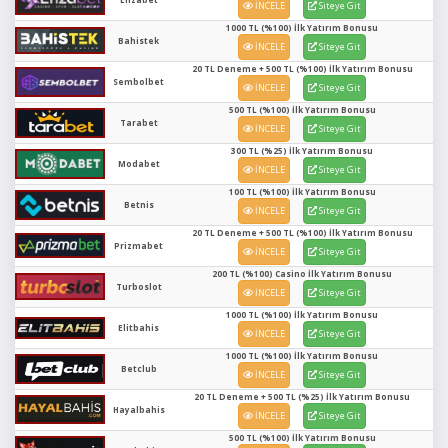
İNCELE
Siteye Git
1000 TL (%100) İlk Yatırım Bonusu
Bahistek
İNCELE
Siteye Git
20 TL Deneme + 500 TL (%100) İlk Yatırım Bonusu
Sembolbet
İNCELE
Siteye Git
500 TL (%100) İlk Yatırım Bonusu
Tarabet
İNCELE
Siteye Git
300 TL (%25) İlk Yatırım Bonusu
Modabet
İNCELE
Siteye Git
100 TL (%100) İlk Yatırım Bonusu
Betnis
İNCELE
Siteye Git
20 TL Deneme + 500 TL (%100) İlk Yatırım Bonusu
Prizmabet
İNCELE
Siteye Git
200 TL (%100) Casino İlk Yatırım Bonusu
Turboslot
İNCELE
Siteye Git
1000 TL (%100) İlk Yatırım Bonusu
Elitbahis
İNCELE
Siteye Git
1000 TL (%100) İlk Yatırım Bonusu
Betclub
İNCELE
Siteye Git
20 TL Deneme + 500 TL (%25) İlk Yatırım Bonusu
Hayalbahis
İNCELE
Siteye Git
500 TL (%100) İlk Yatırım Bonusu