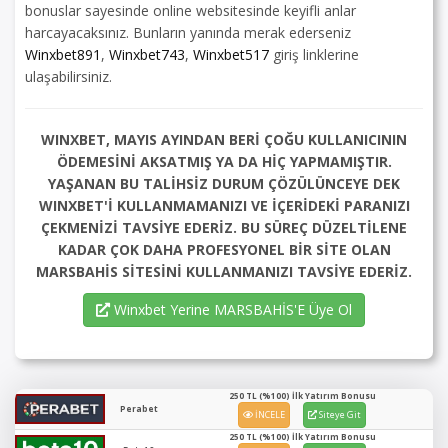
bonuslar sayesinde online websitesinde keyifli anlar
harcayacaksınız. Bunların yanında merak ederseniz
Winxbet891
,
Winxbet743
,
Winxbet517
giriş linklerine
ulaşabilirsiniz.
WINXBET, MAYIS AYINDAN BERİ ÇOĞU KULLANICININ
ÖDEMESİNİ AKSATMIŞ YA DA HİÇ YAPMAMIŞTIR.
YAŞANAN BU TALİHSİZ DURUM ÇÖZÜLÜNCEYE DEK
WINXBET'İ KULLANMAMANIZI VE İÇERİDEKİ PARANIZI
ÇEKMENİZİ TAVSİYE EDERİZ. BU SÜREÇ DÜZELTİLENE
KADAR ÇOK DAHA PROFESYONEL BİR SİTE OLAN
MARSBAHİS SİTESİNİ KULLANMANIZI TAVSİYE EDERİZ.
Winxbet Yerine MARSBAHİS'E Üye Ol
250 TL (%100) İlk Yatırım Bonusu
Perabet
İNCELE
Siteye Git
250 TL (%100) İlk Yatırım Bonusu