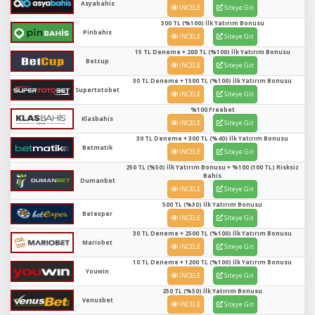
Asyabahis
İNCELE
Siteye Git
300 TL (%100) İlk Yatırım Bonusu
Pinbahis
İNCELE
Siteye Git
15 TL Deneme + 200 TL (%100) İlk Yatırım Bonusu
Betcup
İNCELE
Siteye Git
30 TL Deneme + 1500 TL (%100) İlk Yatırım Bonusu
Supertotobet
İNCELE
Siteye Git
%100 Freebet
Klasbahis
İNCELE
Siteye Git
30 TL Deneme + 300 TL (%40) İlk Yatırım Bonusu
Betmatik
İNCELE
Siteye Git
250 TL (%50) İlk Yatırım Bonusu + %100 (100 TL) Risksiz
Bahis
Dumanbet
İNCELE
Siteye Git
500 TL (%30) İlk Yatırım Bonusu
Betexper
İNCELE
Siteye Git
30 TL Deneme + 2500 TL (%100) İlk Yatırım Bonusu
Mariobet
İNCELE
Siteye Git
10 TL Deneme + 1200 TL (%100) İlk Yatırım Bonusu
Youwin
İNCELE
Siteye Git
250 TL (%50) İlk Yatırım Bonusu
Venusbet
İNCELE
Siteye Git