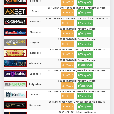
Foxbahis
İNCELE
Siteye Git
25 TL Deneme + 3000 TL (%300) İlk Yatırım Bonusu
Axbet
İNCELE
Siteye Git
20 TL Deneme + 1000+500 TL (%100) İlk Yatırım Bonusu
Romabet
İNCELE
Siteye Git
100 TL (%100) İlk Yatırım Bonusu
Mottobet
İNCELE
Siteye Git
500 TL (%100) İlk Yatırım Bonusu
Zingabet
İNCELE
Siteye Git
20 TL Deneme + 350 TL (%100) İlk Yatırım Bonusu
Retrobet
İNCELE
Siteye Git
500 TL (%100) İlk Yatırım Bonusu
Salamisbet
İNCELE
Siteye Git
15 TL Deneme + 1000 TL (%100) İlk Yatırım Bonusu
Enobahis
İNCELE
Siteye Git
500 TL (%100) İlk Yatırım Bonusu
Betperfom
İNCELE
Siteye Git
30 TL Deneme + 1000 TL (%100) İlk Yatırım Bonusu
Kralbet
İNCELE
Siteye Git
20 TL Deneme + 300 TL (%100) İlk Yatırım Bonusu
Baycasino
İNCELE
Siteye Git
1000 TL (%100) İlk Yatırım Bonusu