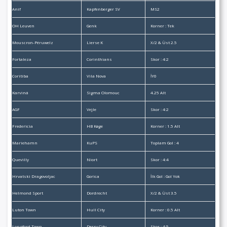
Anif
Kapfenberger SV
MS2
OH Leuven
Genk
Korner : Tek
Mouscron-Péruwelz
Lierse K
X/2 & Üst 2.5
Fortaleza
Corinthians
Skor : 4:2
Coritiba
Vila Nova
İY0
Karviná
Sigma Olomouc
4.25 Alt
AGF
Vejle
Skor : 4:2
Fredericia
HB Køge
Korner : 1.5 Alt
Mariehamn
KuPS
Toplam Gol : 4
Quevilly
Niort
Skor : 4:4
Hrvatski Dragovoljac
Gorica
İlk Gol : Gol Yok
Helmond Sport
Dordrecht
X/2 & Üst 3.5
Luton Town
Hull City
Korner : 0.5 Alt
Longford Town
Derry City
Skor : 4:5