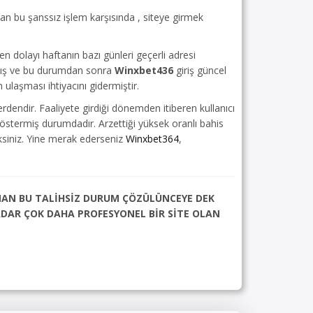
kan bu şanssız işlem karşısında , siteye girmek
en dolayı haftanın bazı günleri geçerli adresi
ılmış ve bu durumdan sonra
Winxbet436
giriş güncel
 ulaşması ihtiyacını gidermiştir.
dendir. Faaliyete girdiği dönemden itiberen kullanıcı
göstermiş durumdadır. Arzettiği yüksek oranlı bahis
ksiniz. Yine merak ederseniz
Winxbet364
,
ANAN BU TALİHSİZ DURUM ÇÖZÜLÜNCEYE DEK
KADAR ÇOK DAHA PROFESYONEL BİR SİTE OLAN