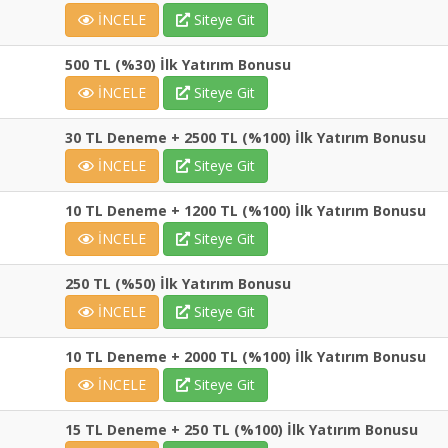
İNCELE
Siteye Git
500 TL (%30) İlk Yatırım Bonusu
İNCELE
Siteye Git
30 TL Deneme + 2500 TL (%100) İlk Yatırım Bonusu
İNCELE
Siteye Git
10 TL Deneme + 1200 TL (%100) İlk Yatırım Bonusu
İNCELE
Siteye Git
250 TL (%50) İlk Yatırım Bonusu
İNCELE
Siteye Git
10 TL Deneme + 2000 TL (%100) İlk Yatırım Bonusu
İNCELE
Siteye Git
15 TL Deneme + 250 TL (%100) İlk Yatırım Bonusu