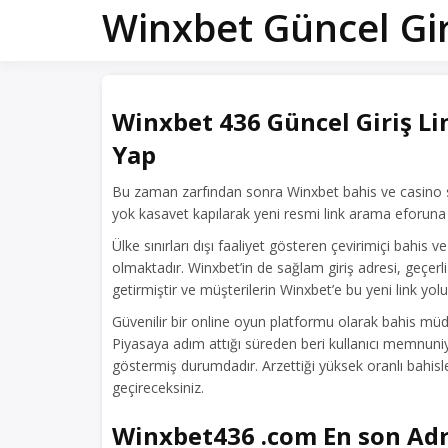
Skip
Winxbet Güncel Gir
to
content
Winxbet 436 Güncel Giriş Lin
Yap
Bu zaman zarfından sonra Winxbet bahis ve casino si
yok kasavet kapılarak yeni resmi link arama eforuna 
Ülke sınırları dışı faaliyet gösteren çevirimiçi bahis
olmaktadır. Winxbet’in de sağlam giriş adresi, geçe
getirmiştir ve müşterilerin Winxbet’e bu yeni link yolu
Güvenilir bir online oyun platformu olarak bahis m
Piyasaya adım attığı süreden beri kullanıcı memnuni
göstermiş durumdadır. Arzettiği yüksek oranlı bahis
geçireceksiniz.
Winxbet436 .com En son Adr