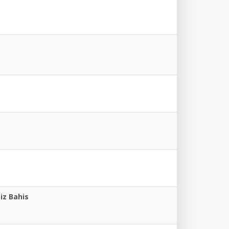
iz Bahis