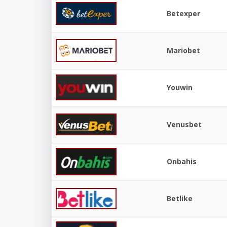
Betexper
Mariobet
Youwin
Venusbet
Onbahis
Betlike