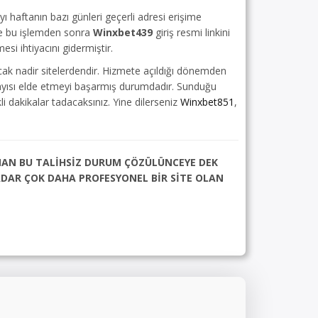
 haftanın bazı günleri geçerli adresi erişime
 ve bu işlemden sonra
Winxbet439
giriş resmi linkini
si ihtiyacını gidermiştir.
cak nadir sitelerdendir. Hizmete açıldığı dönemden
ayısı elde etmeyi başarmış durumdadır. Sunduğu
i dakikalar tadacaksınız. Yine dilerseniz
Winxbet851
,
ANAN BU TALİHSİZ DURUM ÇÖZÜLÜNCEYE DEK
KADAR ÇOK DAHA PROFESYONEL BİR SİTE OLAN