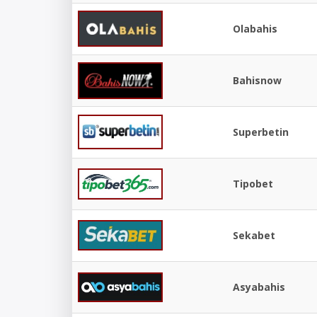
Olabahis
Bahisnow
Superbetin
Tipobet
Sekabet
Asyabahis