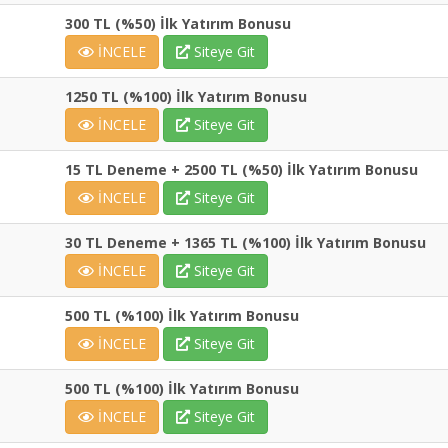
300 TL (%50) İlk Yatırım Bonusu
İNCELE
Siteye Git
1250 TL (%100) İlk Yatırım Bonusu
İNCELE
Siteye Git
15 TL Deneme + 2500 TL (%50) İlk Yatırım Bonusu
İNCELE
Siteye Git
30 TL Deneme + 1365 TL (%100) İlk Yatırım Bonusu
İNCELE
Siteye Git
500 TL (%100) İlk Yatırım Bonusu
İNCELE
Siteye Git
500 TL (%100) İlk Yatırım Bonusu
İNCELE
Siteye Git