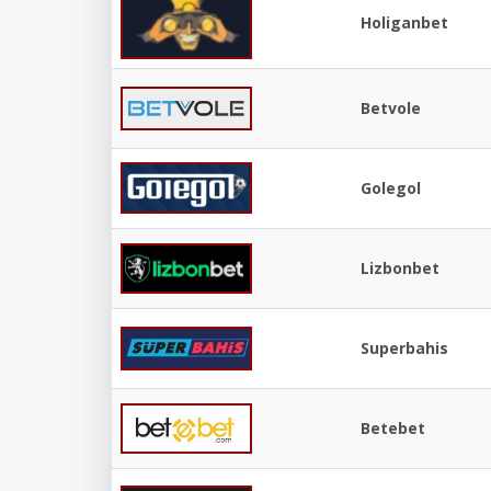
Holiganbet
Betvole
Golegol
Lizbonbet
Superbahis
Betebet