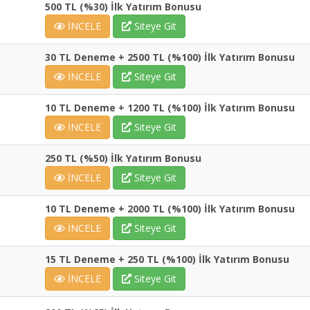
500 TL (%30) İlk Yatırım Bonusu
İNCELE
Siteye Git
30 TL Deneme + 2500 TL (%100) İlk Yatırım Bonusu
İNCELE
Siteye Git
10 TL Deneme + 1200 TL (%100) İlk Yatırım Bonusu
İNCELE
Siteye Git
250 TL (%50) İlk Yatırım Bonusu
İNCELE
Siteye Git
10 TL Deneme + 2000 TL (%100) İlk Yatırım Bonusu
İNCELE
Siteye Git
15 TL Deneme + 250 TL (%100) İlk Yatırım Bonusu
İNCELE
Siteye Git