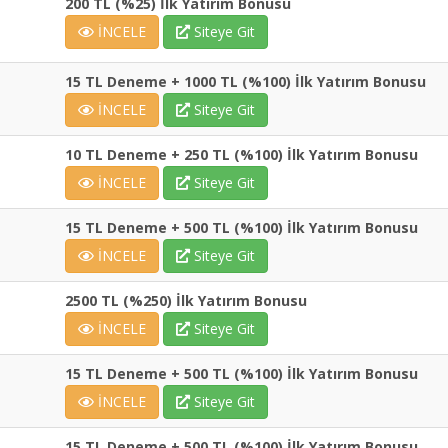
200 TL (%25) İlk Yatırım Bonusu
İNCELE
Siteye Git
15 TL Deneme + 1000 TL (%100) İlk Yatırım Bonusu
İNCELE
Siteye Git
10 TL Deneme + 250 TL (%100) İlk Yatırım Bonusu
İNCELE
Siteye Git
15 TL Deneme + 500 TL (%100) İlk Yatırım Bonusu
İNCELE
Siteye Git
2500 TL (%250) İlk Yatırım Bonusu
İNCELE
Siteye Git
15 TL Deneme + 500 TL (%100) İlk Yatırım Bonusu
İNCELE
Siteye Git
15 TL Deneme + 500 TL (%100) İlk Yatırım Bonusu