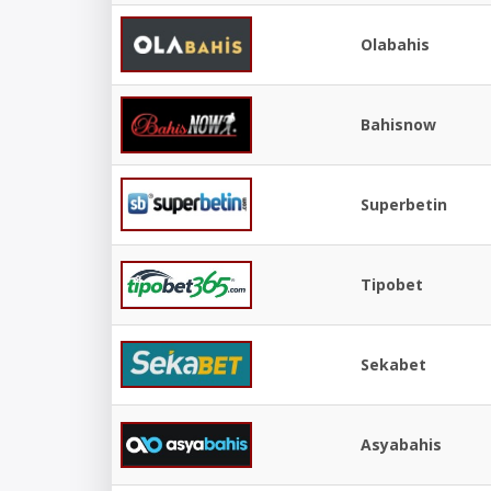
Olabahis
Bahisnow
Superbetin
Tipobet
Sekabet
Asyabahis