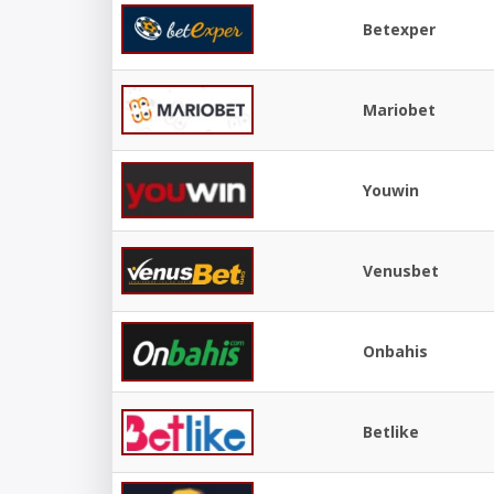
Betexper
Mariobet
Youwin
Venusbet
Onbahis
Betlike