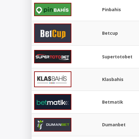
Pinbahis
Betcup
Supertotobet
Klasbahis
Betmatik
Dumanbet