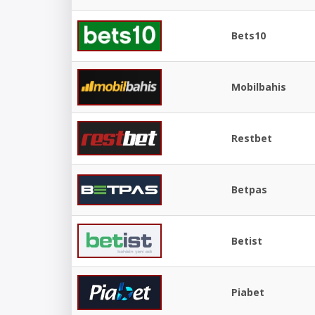
Bets10
Mobilbahis
Restbet
Betpas
Betist
Piabet