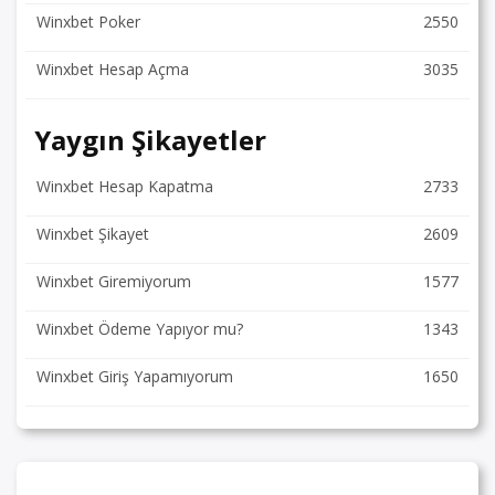
Winxbet Poker
2550
Winxbet Hesap Açma
3035
Yaygın Şikayetler
Winxbet Hesap Kapatma
2733
Winxbet Şikayet
2609
Winxbet Giremiyorum
1577
Winxbet Ödeme Yapıyor mu?
1343
Winxbet Giriş Yapamıyorum
1650