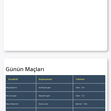
Günün Maçları
Evsahibi
Deplasman
Tahmin
Başakşehir
Antalyaspor
Skor : 2:0
Bursaspor
Kocaelispor
Skor : 1:3
Real Madrid
Osasuna
Korner : Tek