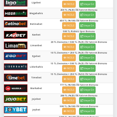
Ligobet
İNCELE
Siteye Git
250 TL (%25) İlk Yatırım Bonusu
Megabahis
İNCELE
Siteye Git
650 TL (%100) İlk Yatırım Bonusu
Betinabet
İNCELE
Siteye Git
500 TL Risksiz Spor Bonusu
Kavbet
İNCELE
Siteye Git
20 TL Deneme + 500 TL (%25) İlk Yatırım Bonusu
Limanbet
İNCELE
Siteye Git
10 TL Deneme + 250 TL (%25) İlk Yatırım Bonusu
Egobet
İNCELE
Siteye Git
15 TL Deneme + 500 TL (%25) İlk Yatırım Bonusu
Liderbahis
İNCELE
Siteye Git
15 TL Deneme + 250 TL (%50) İlk Yatırım Bonusu
Timebet
İNCELE
Siteye Git
777 TL (%100) İlk Yatırım Bonusu
Markabet
İNCELE
Siteye Git
200 TL (%25) İlk Yatırım Bonusu
Jojobet
İNCELE
Siteye Git
500 TL (%100) İlk Yatırım Bonusu
Joybet
İNCELE
Siteye Git
1000 TL (%100) İlk Yatırım Bonusu