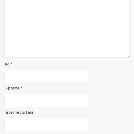
Ad
*
E-posta
*
İnternet sitesi