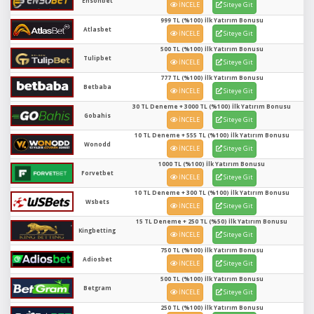
Ensonbet
İNCELE
Siteye Git
999 TL (%100) İlk Yatırım Bonusu
Atlasbet
İNCELE
Siteye Git
500 TL (%100) İlk Yatırım Bonusu
Tulipbet
İNCELE
Siteye Git
777 TL (%100) İlk Yatırım Bonusu
Betbaba
İNCELE
Siteye Git
30 TL Deneme + 3000 TL (%100) İlk Yatırım Bonusu
Gobahis
İNCELE
Siteye Git
10 TL Deneme + 555 TL (%100) İlk Yatırım Bonusu
Wonodd
İNCELE
Siteye Git
1000 TL (%100) İlk Yatırım Bonusu
Forvetbet
İNCELE
Siteye Git
10 TL Deneme + 300 TL (%100) İlk Yatırım Bonusu
Wsbets
İNCELE
Siteye Git
15 TL Deneme + 250 TL (%50) İlk Yatırım Bonusu
Kingbetting
İNCELE
Siteye Git
750 TL (%100) İlk Yatırım Bonusu
Adiosbet
İNCELE
Siteye Git
500 TL (%100) İlk Yatırım Bonusu
Betgram
İNCELE
Siteye Git
250 TL (%100) İlk Yatırım Bonusu