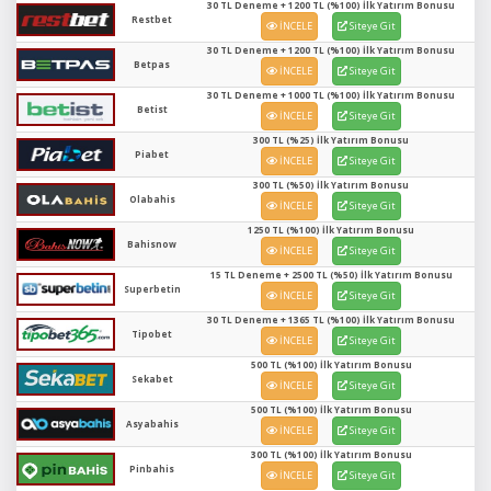
30 TL Deneme + 1200 TL (%100) İlk Yatırım Bonusu
Restbet
İNCELE
Siteye Git
30 TL Deneme + 1200 TL (%100) İlk Yatırım Bonusu
Betpas
İNCELE
Siteye Git
30 TL Deneme + 1000 TL (%100) İlk Yatırım Bonusu
Betist
İNCELE
Siteye Git
300 TL (%25) İlk Yatırım Bonusu
Piabet
İNCELE
Siteye Git
300 TL (%50) İlk Yatırım Bonusu
Olabahis
İNCELE
Siteye Git
1250 TL (%100) İlk Yatırım Bonusu
Bahisnow
İNCELE
Siteye Git
15 TL Deneme + 2500 TL (%50) İlk Yatırım Bonusu
Superbetin
İNCELE
Siteye Git
30 TL Deneme + 1365 TL (%100) İlk Yatırım Bonusu
Tipobet
İNCELE
Siteye Git
500 TL (%100) İlk Yatırım Bonusu
Sekabet
İNCELE
Siteye Git
500 TL (%100) İlk Yatırım Bonusu
Asyabahis
İNCELE
Siteye Git
300 TL (%100) İlk Yatırım Bonusu
Pinbahis
İNCELE
Siteye Git