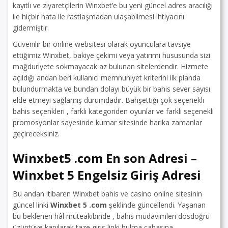
kayıtlı ve ziyaretçilerin Winxbet’e bu yeni güncel adres aracılığı
ile hiçbir hata ile rastlaşmadan ulaşabilmesi ihtiyacını
gidermiştir.
Güvenilir bir online websitesi olarak oyunculara tavsiye
ettiğimiz Winxbet, bakiye çekimi veya yatırımı hususunda sizi
mağduriyete sokmayacak az bulunan sitelerdendir. Hizmete
açıldığı andan beri kullanıcı memnuniyet kriterini ilk planda
bulundurmakta ve bundan dolayı büyük bir bahis sever sayısı
elde etmeyi sağlamış durumdadır. Bahşettiği çok seçenekli
bahis seçenkleri , farklı kategoriden oyunlar ve farklı seçenekli
promosyonlar sayesinde kumar sitesinde harika zamanlar
geçireceksiniz.
Winxbet5 .com En son Adresi –
Winxbet 5 Engelsiz Giriş Adresi
Bu andan itibaren Winxbet bahis ve casino online sitesinin
güncel linki
Winxbet 5 .com
şeklinde güncellendi. Yaşanan
bu beklenen hâl müteakıbinde , bahis müdavimleri dosdoğru
üzüntüye kapılarak taze giriş linki bulma çabasına