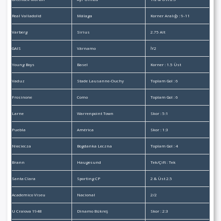
Real Valladolid
Málaga
Korner Aralığı : 9-11
Varberg
Sirius
2.75 Alt
GAIS
Värnamo
İY2
Young Boys
Basel
Korner : 1.5 Üst
Vaduz
Stade Lausanne-Ouchy
Toplam Gol : 6
Frosinone
Como
Toplam Gol : 6
Larne
Warrenpoint Town
Skor : 5:1
Puebla
América
Skor : 1:3
Nieciecza
Bogdanka Leczna
Toplam Gol : 4
Brann
Haugesund
Tek/Çift : Tek
Santa Clara
Sporting CP
2 & Üst 2.5
Academico Viseu
Nacional
2/2
U Craiova 1948
Dinamo Bükreş
Skor : 2:3