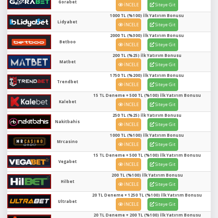
Gorabet
İNCELE
Siteye Git
1000 TL (%100) İlk Yatırım Bonusu
Lidyabet
İNCELE
Siteye Git
2000 TL (%300) İlk Yatırım Bonusu
Betboo
İNCELE
Siteye Git
200 TL (%25) İlk Yatırım Bonusu
Matbet
İNCELE
Siteye Git
1750 TL (%200) İlk Yatırım Bonusu
Trendbet
İNCELE
Siteye Git
15 TL Deneme + 500 TL (%100) İlk Yatırım Bonusu
Kalebet
İNCELE
Siteye Git
250 TL (%25) İlk Yatırım Bonusu
Nakitbahis
İNCELE
Siteye Git
1000 TL (%100) İlk Yatırım Bonusu
Mrcasino
İNCELE
Siteye Git
15 TL Deneme + 500 TL (%100) İlk Yatırım Bonusu
Vegabet
İNCELE
Siteye Git
200 TL (%100) İlk Yatırım Bonusu
Hilbet
İNCELE
Siteye Git
20 TL Deneme + 1250 TL (%100) İlk Yatırım Bonusu
Ultrabet
İNCELE
Siteye Git
20 TL Deneme + 200 TL (%100) İlk Yatırım Bonusu