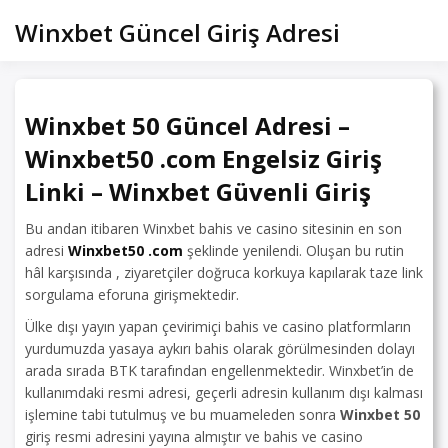
Skip
Winxbet Güncel Giriş Adresi
to
content
Winxbet 50 Güncel Adresi –
Winxbet50 .com Engelsiz Giriş
Linki – Winxbet Güvenli Giriş
Bu andan itibaren Winxbet bahis ve casino sitesinin en son
adresi
Winxbet50 .com
şeklinde yenilendi. Oluşan bu rutin
hâl karşısında , ziyaretçiler doğruca korkuya kapılarak taze link
sorgulama eforuna girişmektedir.
Ülke dışı yayın yapan çevirimiçi bahis ve casino platformların
yurdumuzda yasaya aykırı bahis olarak görülmesinden dolayı
arada sırada BTK tarafından engellenmektedir. Winxbet’in de
kullanımdaki resmi adresi, geçerli adresin kullanım dışı kalması
işlemine tabi tutulmuş ve bu muameleden sonra
Winxbet 50
giriş resmi adresini yayına almıştır ve bahis ve casino