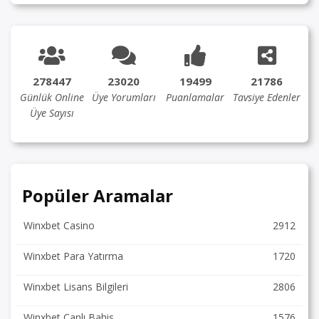
278447
23020
19499
21786
Günlük Online
Üye Yorumları
Puanlamalar
Tavsiye Edenler
Üye Sayısı
Popüler Aramalar
Winxbet Casino
2912
Winxbet Para Yatırma
1720
Winxbet Lisans Bilgileri
2806
Winxbet Canlı Bahis
1576