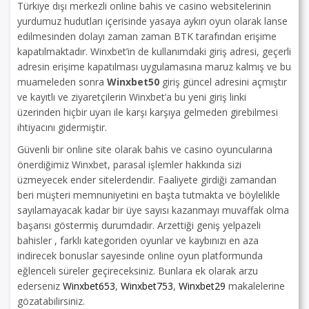
Türkiye dışı merkezli online bahis ve casino websitelerinin
yurdumuz hudutları içerisinde yasaya aykırı oyun olarak lanse
edilmesinden dolayı zaman zaman BTK tarafından erişime
kapatılmaktadır. Winxbet’in de kullanımdaki giriş adresi, geçerli
adresin erişime kapatılması uygulamasına maruz kalmış ve bu
muameleden sonra
Winxbet50
giriş güncel adresini açmıştır
ve kayıtlı ve ziyaretçilerin Winxbet’a bu yeni giriş linki
üzerinden hiçbir uyarı ile karşı karşıya gelmeden girebilmesi
ihtiyacını gidermiştir.
Güvenli bir online site olarak bahis ve casino oyuncularına
önerdiğimiz Winxbet, parasal işlemler hakkında sizi
üzmeyecek ender sitelerdendir. Faaliyete girdiği zamandan
beri müşteri memnuniyetini en başta tutmakta ve böylelikle
sayılamayacak kadar bir üye sayısı kazanmayı muvaffak olma
başarısı göstermiş durumdadır. Arzettiği geniş yelpazeli
bahisler , farklı kategoriden oyunlar ve kaybınızı en aza
indirecek bonuslar sayesinde online oyun platformunda
eğlenceli süreler geçireceksiniz. Bunlara ek olarak arzu
ederseniz
Winxbet653
,
Winxbet753
,
Winxbet29
makalelerine
gözatabilirsiniz.