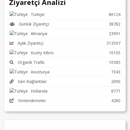
Ziyaretçi Analizi
Türkiye:
86124
Günlük Ziyaretçi:
38782
Almanya:
23991
Aylık Ziyaretçi:
313597
Kuzey Kıbrıs:
10105
Organik Trafik:
10585
Avusturya:
7343
Geri Bağlantılar:
2090
Hollanda:
8771
Yönlendirmeler:
4280