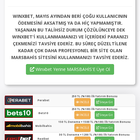
WINXBET, MAYIS AYINDAN BERİ ÇOĞU KULLANICININ
ÖDEMESİNİ AKSATMIŞ YA DA HİÇ YAPMAMIŞTIR.
YAŞANAN BU TALİHSİZ DURUM ÇÖZÜLÜNCEYE DEK
WINXBET'İ KULLANMAMANIZI VE İÇERİDEKİ PARANIZI
ÇEKMENİZİ TAVSİYE EDERİZ. BU SÜREÇ DÜZELTİLENE
KADAR ÇOK DAHA PROFESYONEL BİR SİTE OLAN
MARSBAHİS SİTESİNİ KULLANMANIZI TAVSİYE EDERİZ.
Winxbet Yerine MARSBAHİS'E Üye Ol
250 TL (%100) İlk Yatırım Bonusu
Perabet
İNCELE
Siteye Git
250 TL (%100) İlk Yatırım Bonusu
Bets10
İNCELE
Siteye Git
150 TL Deneme + 1500 TL (%100) İlk Yatırım Bonusu
Mobilbahis
İNCELE
Siteye Git
30 TL Deneme + 1200 TL (%100) İlk Yatırım Bonusu
Restbet