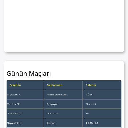
Günün Maçları
Evsahibi
Deplasman
Tahmin
Başakşehir
Adana Demirspor
2 Üst
Manisa FK
Eyüpspor
Skor : 1:5
Celta de Vigo
Osasuna
1/1
Norwich City
Everton
1 & Üst 2.5