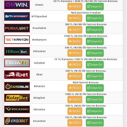
50 TL Deneme + 2500 TL (%100) İlk Yatırım Bonusu
Onwin
İNCELE
Siteye Git
%50 Çevrimsiz Freebet
NTVSporbet
İNCELE
Siteye Git
200 TL (%100) İlk Yatırım Bonusu
Pusulabet
İNCELE
Siteye Git
1500 TL (%150) İlk Yatırım Bonusu
Betkanyon
İNCELE
Siteye Git
500 TL (%100) İlk Yatırım Bonusu
Hiltonbet
İNCELE
Siteye Git
15 TL Deneme + 500 TL (%100) İlk Yatırım Bonusu
Celtabet
İNCELE
Siteye Git
500 TL (%10) İlk Yatırım Bonusu
İlbet
İNCELE
Siteye Git
%30 Yatırım Bonusu
Betasus
İNCELE
Siteye Git
1000 TL (%10) İlk Yatırım Bonusu
Kolaybet
İNCELE
Siteye Git
500 TL (%50) İlk Yatırım Bonusu
Vdcasino
İNCELE
Siteye Git
724 TL (%100) İlk Yatırım Bonusu
Ensonbet
İNCELE
Siteye Git