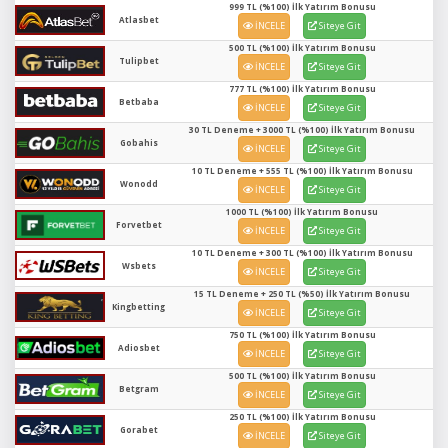
999 TL (%100) İlk Yatırım Bonusu
Atlasbet
İNCELE
Siteye Git
500 TL (%100) İlk Yatırım Bonusu
Tulipbet
İNCELE
Siteye Git
777 TL (%100) İlk Yatırım Bonusu
Betbaba
İNCELE
Siteye Git
30 TL Deneme + 3000 TL (%100) İlk Yatırım Bonusu
Gobahis
İNCELE
Siteye Git
10 TL Deneme + 555 TL (%100) İlk Yatırım Bonusu
Wonodd
İNCELE
Siteye Git
1000 TL (%100) İlk Yatırım Bonusu
Forvetbet
İNCELE
Siteye Git
10 TL Deneme + 300 TL (%100) İlk Yatırım Bonusu
Wsbets
İNCELE
Siteye Git
15 TL Deneme + 250 TL (%50) İlk Yatırım Bonusu
Kingbetting
İNCELE
Siteye Git
750 TL (%100) İlk Yatırım Bonusu
Adiosbet
İNCELE
Siteye Git
500 TL (%100) İlk Yatırım Bonusu
Betgram
İNCELE
Siteye Git
250 TL (%100) İlk Yatırım Bonusu
Gorabet
İNCELE
Siteye Git