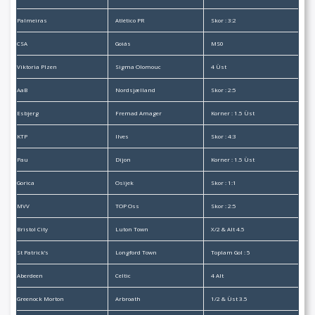
Palmeiras
Atlético PR
Skor : 3:2
CSA
Goiás
MS0
Viktoria Plzen
Sigma Olomouc
4 Üst
AaB
Nordsjælland
Skor : 2:5
Esbjerg
Fremad Amager
Korner : 1.5 Üst
KTP
Ilves
Skor : 4:3
Pau
Dijon
Korner : 1.5 Üst
Gorica
Osijek
Skor : 1:1
MVV
TOP Oss
Skor : 2:5
Bristol City
Luton Town
X/2 & Alt 4.5
St Patrick’s
Longford Town
Toplam Gol : 5
Aberdeen
Celtic
4 Alt
Greenock Morton
Arbroath
1/2 & Üst 3.5