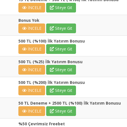
İNCELE
Siteye Git
Bonus Yok
İNCELE
Siteye Git
500 TL (%100) İlk Yatırım Bonusu
İNCELE
Siteye Git
500 TL (%25) İlk Yatırım Bonusu
İNCELE
Siteye Git
500 TL (%200) İlk Yatırım Bonusu
İNCELE
Siteye Git
50 TL Deneme + 2500 TL (%100) İlk Yatırım Bonusu
İNCELE
Siteye Git
%50 Çevrimsiz Freebet