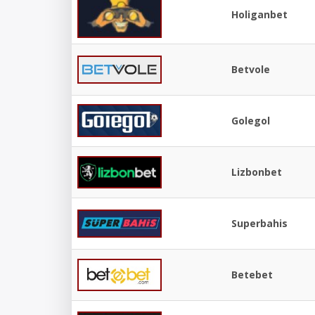
Holiganbet
Betvole
Golegol
Lizbonbet
Superbahis
Betebet