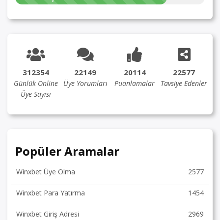
312354
22149
20114
22577
Günlük Online
Üye Yorumları
Puanlamalar
Tavsiye Edenler
Üye Sayısı
Popüler Aramalar
Winxbet Üye Olma
2577
Winxbet Para Yatırma
1454
Winxbet Giriş Adresi
2969