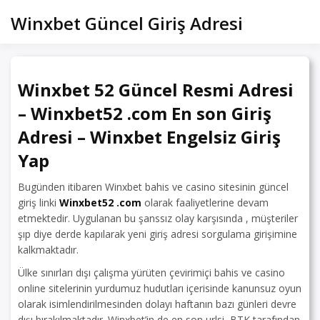
Skip
Winxbet Güncel Giriş Adresi
to
content
Winxbet 52 Güncel Resmi Adresi
– Winxbet52 .com En son Giriş
Adresi – Winxbet Engelsiz Giriş
Yap
Bugünden itibaren Winxbet bahis ve casino sitesinin güncel
giriş linki
Winxbet52 .com
olarak faaliyetlerine devam
etmektedir. Uygulanan bu şanssız olay karşısında , müşteriler
şıp diye derde kapılarak yeni giriş adresi sorgulama girişimine
kalkmaktadır.
Ülke sınırları dışı çalışma yürüten çevirimiçi bahis ve casino
online sitelerinin yurdumuz hudutları içerisinde kanunsuz oyun
olarak isimlendirilmesinden dolayı haftanın bazı günleri devre
dışı bırakılmaktadır. Winxbet’in de en son urlsi, BTK tarafından