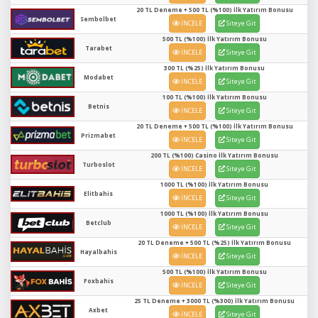
20 TL Deneme + 500 TL (%100) İlk Yatırım Bonusu
Sembolbet
İNCELE
Siteye Git
500 TL (%100) İlk Yatırım Bonusu
Tarabet
İNCELE
Siteye Git
300 TL (%25) İlk Yatırım Bonusu
Modabet
İNCELE
Siteye Git
100 TL (%100) İlk Yatırım Bonusu
Betnis
İNCELE
Siteye Git
20 TL Deneme + 500 TL (%100) İlk Yatırım Bonusu
Prizmabet
İNCELE
Siteye Git
200 TL (%100) Casino İlk Yatırım Bonusu
Turboslot
İNCELE
Siteye Git
1000 TL (%100) İlk Yatırım Bonusu
Elitbahis
İNCELE
Siteye Git
1000 TL (%100) İlk Yatırım Bonusu
Betclub
İNCELE
Siteye Git
20 TL Deneme + 500 TL (%25) İlk Yatırım Bonusu
Hayalbahis
İNCELE
Siteye Git
500 TL (%100) İlk Yatırım Bonusu
Foxbahis
İNCELE
Siteye Git
25 TL Deneme + 3000 TL (%300) İlk Yatırım Bonusu
Axbet
İNCELE
Siteye Git