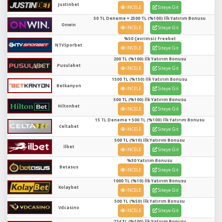
Justinbet
İNCELE
Siteye Git
50 TL Deneme + 2500 TL (%100) İlk Yatırım Bonusu
Onwin
İNCELE
Siteye Git
%50 Çevrimsiz Freebet
NTVSporbet
İNCELE
Siteye Git
200 TL (%100) İlk Yatırım Bonusu
Pusulabet
İNCELE
Siteye Git
1500 TL (%150) İlk Yatırım Bonusu
Betkanyon
İNCELE
Siteye Git
500 TL (%100) İlk Yatırım Bonusu
Hiltonbet
İNCELE
Siteye Git
15 TL Deneme + 500 TL (%100) İlk Yatırım Bonusu
Celtabet
İNCELE
Siteye Git
500 TL (%10) İlk Yatırım Bonusu
İlbet
İNCELE
Siteye Git
%30 Yatırım Bonusu
Betasus
İNCELE
Siteye Git
1000 TL (%10) İlk Yatırım Bonusu
Kolaybet
İNCELE
Siteye Git
500 TL (%50) İlk Yatırım Bonusu
Vdcasino
İNCELE
Siteye Git
724 TL (%100) İlk Yatırım Bonusu