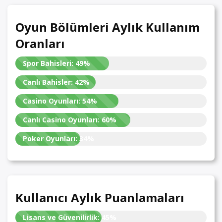
Oyun Bölümleri Aylık Kullanım
Oranları
Spor Bahisleri:
49%
Canlı Bahisler:
42%
Casino Oyunları:
54%
Canlı Casino Oyunları:
60%
Poker Oyunları:
34%
Kullanıcı Aylık Puanlamaları
Lisans ve Güvenilirlik:
45%