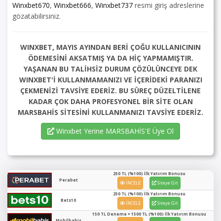
Winxbet670
,
Winxbet666
,
Winxbet737
resmi giriş adreslerine
gözatabilirsiniz.
WINXBET, MAYIS AYINDAN BERİ ÇOĞU KULLANICININ
ÖDEMESİNİ AKSATMIŞ YA DA HİÇ YAPMAMIŞTIR.
YAŞANAN BU TALİHSİZ DURUM ÇÖZÜLÜNCEYE DEK
WINXBET'İ KULLANMAMANIZI VE İÇERİDEKİ PARANIZI
ÇEKMENİZİ TAVSİYE EDERİZ. BU SÜREÇ DÜZELTİLENE
KADAR ÇOK DAHA PROFESYONEL BİR SİTE OLAN
MARSBAHİS SİTESİNİ KULLANMANIZI TAVSİYE EDERİZ.
Winxbet Yerine MARSBAHİS'E Üye Ol
250 TL (%100) İlk Yatırım Bonusu
Perabet
İNCELE
Siteye Git
250 TL (%100) İlk Yatırım Bonusu
Bets10
İNCELE
Siteye Git
150 TL Deneme + 1500 TL (%100) İlk Yatırım Bonusu
Mobilbahis