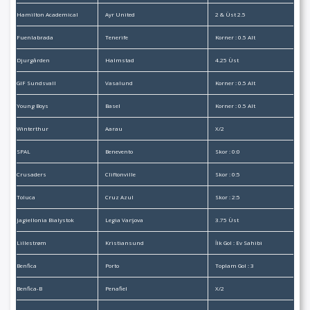
Hamilton Academical
Ayr United
2 & Üst 2.5
Fuenlabrada
Tenerife
Korner : 0.5 Alt
Djurgården
Halmstad
4.25 Üst
GIF Sundsvall
Vasalund
Korner : 0.5 Alt
Young Boys
Basel
Korner : 0.5 Alt
Winterthur
Aarau
X/2
SPAL
Benevento
Skor : 0:0
Crusaders
Cliftonville
Skor : 0:5
Toluca
Cruz Azul
Skor : 2:5
Jagiellonia Bialystok
Legia Varşova
3.75 Üst
Lillestrøm
Kristiansund
İlk Gol : Ev Sahibi
Benfica
Porto
Toplam Gol : 3
Benfica-B
Penafiel
X/2