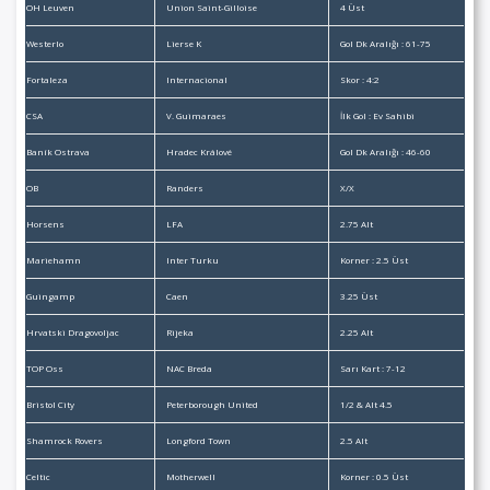
OH Leuven
Union Saint-Gilloise
4 Üst
Westerlo
Lierse K
Gol Dk Aralığı : 61-75
Fortaleza
Internacional
Skor : 4:2
CSA
V. Guimaraes
İlk Gol : Ev Sahibi
Baník Ostrava
Hradec Králové
Gol Dk Aralığı : 46-60
OB
Randers
X/X
Horsens
LFA
2.75 Alt
Mariehamn
Inter Turku
Korner : 2.5 Üst
Guingamp
Caen
3.25 Üst
Hrvatski Dragovoljac
Rijeka
2.25 Alt
TOP Oss
NAC Breda
Sarı Kart : 7-12
Bristol City
Peterborough United
1/2 & Alt 4.5
Shamrock Rovers
Longford Town
2.5 Alt
Celtic
Motherwell
Korner : 0.5 Üst