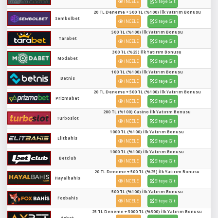
İNCELE
Siteye Git
20 TL Deneme + 500 TL (%100) İlk Yatırım Bonusu
Sembolbet
İNCELE
Siteye Git
500 TL (%100) İlk Yatırım Bonusu
Tarabet
İNCELE
Siteye Git
300 TL (%25) İlk Yatırım Bonusu
Modabet
İNCELE
Siteye Git
100 TL (%100) İlk Yatırım Bonusu
Betnis
İNCELE
Siteye Git
20 TL Deneme + 500 TL (%100) İlk Yatırım Bonusu
Prizmabet
İNCELE
Siteye Git
200 TL (%100) Casino İlk Yatırım Bonusu
Turboslot
İNCELE
Siteye Git
1000 TL (%100) İlk Yatırım Bonusu
Elitbahis
İNCELE
Siteye Git
1000 TL (%100) İlk Yatırım Bonusu
Betclub
İNCELE
Siteye Git
20 TL Deneme + 500 TL (%25) İlk Yatırım Bonusu
Hayalbahis
İNCELE
Siteye Git
500 TL (%100) İlk Yatırım Bonusu
Foxbahis
İNCELE
Siteye Git
25 TL Deneme + 3000 TL (%300) İlk Yatırım Bonusu
Axbet