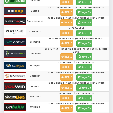
Pinbahis
İNCELE
Siteye Git
15 TL Deneme + 200 TL (%100) İlk Yatırım Bonusu
Betcup
İNCELE
Siteye Git
30 TL Deneme + 1500 TL (%100) İlk Yatırım Bonusu
Supertotobet
İNCELE
Siteye Git
%100 Freebet
Klasbahis
İNCELE
Siteye Git
30 TL Deneme + 300 TL (%40) İlk Yatırım Bonusu
Betmatik
İNCELE
Siteye Git
250 TL (%50) İlk Yatırım Bonusu + %100 (100 TL) Risksiz
Bahis
Dumanbet
İNCELE
Siteye Git
500 TL (%30) İlk Yatırım Bonusu
Betexper
İNCELE
Siteye Git
30 TL Deneme + 2500 TL (%100) İlk Yatırım Bonusu
Mariobet
İNCELE
Siteye Git
10 TL Deneme + 1200 TL (%100) İlk Yatırım Bonusu
Youwin
İNCELE
Siteye Git
250 TL (%50) İlk Yatırım Bonusu
Venusbet
İNCELE
Siteye Git
10 TL Deneme + 2000 TL (%100) İlk Yatırım Bonusu
Onbahis
İNCELE
Siteye Git