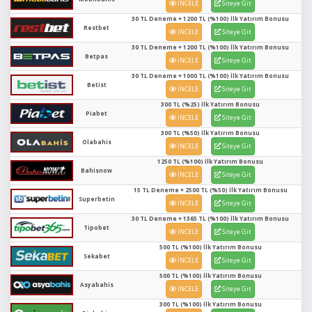
İNCELE
Siteye Git
30 TL Deneme + 1200 TL (%100) İlk Yatırım Bonusu
Restbet
İNCELE
Siteye Git
30 TL Deneme + 1200 TL (%100) İlk Yatırım Bonusu
Betpas
İNCELE
Siteye Git
30 TL Deneme + 1000 TL (%100) İlk Yatırım Bonusu
Betist
İNCELE
Siteye Git
300 TL (%25) İlk Yatırım Bonusu
Piabet
İNCELE
Siteye Git
300 TL (%50) İlk Yatırım Bonusu
Olabahis
İNCELE
Siteye Git
1250 TL (%100) İlk Yatırım Bonusu
Bahisnow
İNCELE
Siteye Git
15 TL Deneme + 2500 TL (%50) İlk Yatırım Bonusu
Superbetin
İNCELE
Siteye Git
30 TL Deneme + 1365 TL (%100) İlk Yatırım Bonusu
Tipobet
İNCELE
Siteye Git
500 TL (%100) İlk Yatırım Bonusu
Sekabet
İNCELE
Siteye Git
500 TL (%100) İlk Yatırım Bonusu
Asyabahis
İNCELE
Siteye Git
300 TL (%100) İlk Yatırım Bonusu