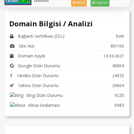
Casinoslot
İNCELE
Siteye Git
Domain Bilgisi / Analizi
Bağlantı Sertifikası (SSL):
Evet
Site Hızı:
89/100
Domain Kaydı:
13.04.2021
Google Dizin Durumu:
40804
Yandex Dizin Durumu
24925
Yahoo Dizin Durumu
20664
Bing Dizin Durumu
9235
Alexa Sıralaması:
6983