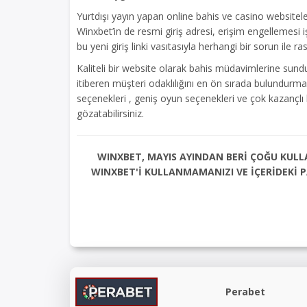
Yurtdışı yayın yapan online bahis ve casino websitele
Winxbet’in de resmi giriş adresi, erişim engellemes
bu yeni giriş linki vasıtasıyla herhangi bir sorun ile 
Kaliteli bir website olarak bahis müdavimlerine su
itiberen müşteri odaklılığını en ön sırada bulundur
seçenekleri , geniş oyun seçenekleri ve çok kazançlı
gözatabilirsiniz.
WINXBET, MAYIS AYINDAN BERİ ÇOĞU KULL
WINXBET'İ KULLANMAMANIZI VE İÇERİDEKİ P
Perabet