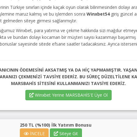
rinin Türkiye sınırları içinde kaçak oyun olarak bilinmesinden dolayı a
i işlemine maruz kalmış ve bu işlemden sonra
Winxbet54
giriş güncel 
rast gelmeden siteye girmesi sağlanmıştır.
nduğumuz Winxbet, para yatırma ve çekme hakkında sizi mağdur etmeyec
makta ve bundan dolayı kocaman bir müşteri sayısı kazanmayı başarmış 
 bonuslar sayesinde sitede efsane saatler tadacaksınız. Ayrıca istersen
ANICININ ÖDEMESİNİ AKSATMIŞ YA DA HİÇ YAPMAMIŞTIR. YAŞ
ARANIZI ÇEKMENİZİ TAVSİYE EDERİZ. BU SÜREÇ DÜZELTİLENE 
MARSBAHİS SİTESİNİ KULLANMANIZI TAVSİYE EDERİZ.
Winxbet Yerine MARSBAHİS'E Üye Ol
250 TL (%100) İlk Yatırım Bonusu
İNCELE
Siteye Git