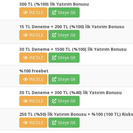
300 TL (%100) İlk Yatırım Bonusu
İNCELE
Siteye Git
15 TL Deneme + 200 TL (%100) İlk Yatırım Bonusu
İNCELE
Siteye Git
30 TL Deneme + 1500 TL (%100) İlk Yatırım Bonusu
İNCELE
Siteye Git
%100 Freebet
İNCELE
Siteye Git
30 TL Deneme + 300 TL (%40) İlk Yatırım Bonusu
İNCELE
Siteye Git
250 TL (%50) İlk Yatırım Bonusu + %100 (100 TL) Risks
İNCELE
Siteye Git