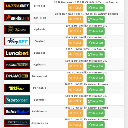
20 TL Deneme + 1250 TL (%100) İlk Yatırım Bonusu
Ultrabet
İNCELE
Siteye Git
20 TL Deneme + 200 TL (%100) İlk Yatırım Bonusu
Bahislion
İNCELE
Siteye Git
200 TL (%100) İlk Yatırım Bonusu
Vipbahis
İNCELE
Siteye Git
500 TL (%100) İlk Yatırım Bonusu
Freybet
İNCELE
Siteye Git
100 TL (%25) İlk Yatırım Bonusu
Lunabet
İNCELE
Siteye Git
500 TL (%100) İlk Yatırım Bonusu
Ngsbahis
İNCELE
Siteye Git
1000 TL (%25) İlk Yatırım Bonusu
Dinamobet
İNCELE
Siteye Git
2000 TL (%200) İlk Yatırım Bonusu
Paribahis
İNCELE
Siteye Git
500 TL (%100) İlk Yatırım Bonusu
Betorder
İNCELE
Siteye Git
1000 TL (%100) İlk Yatırım Bonusu
Bahisbudur
İNCELE
Siteye Git
2000 TL (%100) İlk Yatırım Bonusu
Aspercasino
İNCELE
Siteye Git