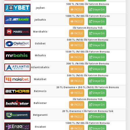
500 TL (%100) İlk Yatırım Bonusu
Joybet
İNCELE
Siteye Git
1000 TL (%100) İlk Yatırım Bonusu
Jetbahis
İNCELE
Siteye Git
İlk Yatırım Bonusu Yok
Marsbahis
İNCELE
Siteye Git
500 TL (%50) İlk Yatırım Bonusu
Oslobet
İNCELE
Siteye Git
1500 TL (%100) İlk Yatırım Bonusu
Mrbahis
İNCELE
Siteye Git
300 TL (%100) İlk Yatırım Bonusu
Atlantisbahis
İNCELE
Siteye Git
500 TL (%50) İlk Yatırım Bonusu
Maksibet
İNCELE
Siteye Git
20 TL Deneme + 250 TL (%50) İlk Yatırım Bonusu
Betmoris
İNCELE
Siteye Git
İlk Yatırım Bonusu Yok
Bahisstar
İNCELE
Siteye Git
20 TL Deneme + İlk Yatırım Bonusu Yok
Betgaranti
İNCELE
Siteye Git
1000 TL (%100) İlk Yatırım Bonusu
Enzabet
İNCELE
Siteye Git