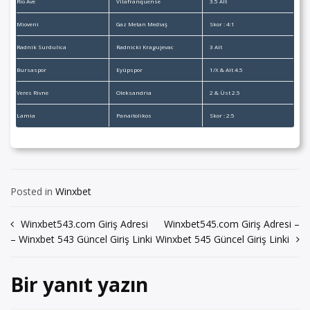
Rio Ave
Vilafranquense
3.5 Alt
Mioveni
Gaz Metan Mediaş
Skor : 4:1
Radnik Surdulica
Radnicki Kragujevac
3 Alt
Bursaspor
Eyüpspor
1/X & Alt 4.5
Veres Rivne
Oleksandria
2 & Üst 2.5
Lamia
Panaitolikos
Skor : 2:5
Posted in
Winxbet
Yazı
Winxbet543.com Giriş Adresi
Winxbet545.com Giriş Adresi –
– Winxbet 543 Güncel Giriş Linki
Winxbet 545 Güncel Giriş Linki
gezinmesi
Bir yanıt yazın