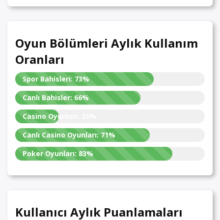
Oyun Bölümleri Aylık Kullanım
Oranları
Spor Bahisleri:
73%
Canlı Bahisler:
66%
Casino Oyunları:
23%
Canlı Casino Oyunları:
71%
Poker Oyunları:
83%
Kullanıcı Aylık Puanlamaları