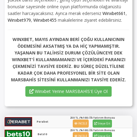
bonuslar sayesinde online oyun platformunda olağanüstü
saatler harcayacaksınız. Ayrıca merak ederseniz
Winxbet661
,
Winxbet979
,
Winxbet455
makalelerine ziyaret edebilirsiniz.
WINXBET, MAYIS AYINDAN BERİ ÇOĞU KULLANICININ
ÖDEMESİNİ AKSATMIŞ YA DA HİÇ YAPMAMIŞTIR.
YAŞANAN BU TALİHSİZ DURUM ÇÖZÜLÜNCEYE DEK
WINXBET'İ KULLANMAMANIZI VE İÇERİDEKİ PARANIZI
ÇEKMENİZİ TAVSİYE EDERİZ. BU SÜREÇ DÜZELTİLENE
KADAR ÇOK DAHA PROFESYONEL BİR SİTE OLAN
MARSBAHİS SİTESİNİ KULLANMANIZI TAVSİYE EDERİZ.
Winxbet Yerine MARSBAHİS'E Üye Ol
250 TL (%100) İlk Yatırım Bonusu
Perabet
İNCELE
Siteye Git
250 TL (%100) İlk Yatırım Bonusu
Bets10
İNCELE
Siteye Git