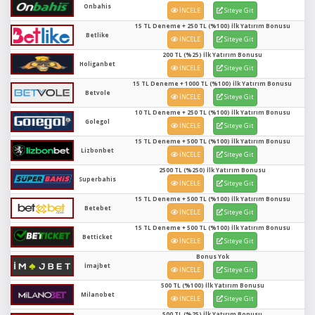
Onbahis
İNCELE
Siteye Git
15 TL Deneme + 250 TL (%100) İlk Yatırım Bonusu
Betlike
İNCELE
Siteye Git
200 TL (%25) İlk Yatırım Bonusu
Holiganbet
İNCELE
Siteye Git
15 TL Deneme + 1000 TL (%100) İlk Yatırım Bonusu
Betvole
İNCELE
Siteye Git
10 TL Deneme + 250 TL (%100) İlk Yatırım Bonusu
Golegol
İNCELE
Siteye Git
15 TL Deneme + 500 TL (%100) İlk Yatırım Bonusu
Lizbonbet
İNCELE
Siteye Git
2500 TL (%250) İlk Yatırım Bonusu
Superbahis
İNCELE
Siteye Git
15 TL Deneme + 500 TL (%100) İlk Yatırım Bonusu
Betebet
İNCELE
Siteye Git
15 TL Deneme + 500 TL (%100) İlk Yatırım Bonusu
Betticket
İNCELE
Siteye Git
Bonus Yok
İmajbet
İNCELE
Siteye Git
500 TL (%100) İlk Yatırım Bonusu
Milanobet
İNCELE
Siteye Git
500 TL (%25) İlk Yatırım Bonusu