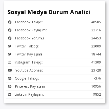
Sosyal Medya Durum Analizi
Facebook Takipçi:
40585
Facebook Paylaşımı:
22716
Facebook Yorumu:
24453
Twitter Takipçi:
23009
Twitter Paylaşımı:
18744
Instagram Takipçi:
41309
Youtube Abonesi:
23728
Google Takipçi:
7376
Pinterest Paylaşımı:
10956
Linkedin Paylaşımı:
9852