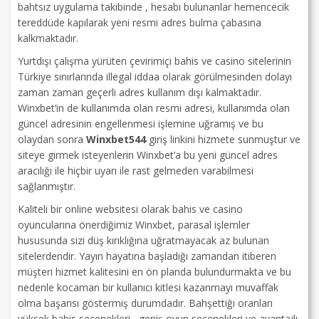
bahtsız uygulama takibinde , hesabı bulunanlar hemencecik
tereddüde kapılarak yeni resmi adres bulma çabasına
kalkmaktadır.
Yurtdışı çalışma yürüten çevirimiçi bahis ve casino sitelerinin
Türkiye sınırlarında illegal iddaa olarak görülmesinden dolayı
zaman zaman geçerli adres kullanım dışı kalmaktadır.
Winxbet’in de kullanımda olan resmi adresi, kullanımda olan
güncel adresinin engellenmesi işlemine uğramış ve bu
olaydan sonra
Winxbet544
giriş linkini hizmete sunmuştur ve
siteye girmek isteyenlerin Winxbet’a bu yeni güncel adres
aracılığı ile hiçbir uyarı ile rast gelmeden varabilmesi
sağlanmıştır.
Kaliteli bir online websitesi olarak bahis ve casino
oyuncularına önerdiğimiz Winxbet, parasal işlemler
hususunda sizi düş kırıklığına uğratmayacak az bulunan
sitelerdendir. Yayın hayatına başladığı zamandan itiberen
müşteri hizmet kalitesini en ön planda bulundurmakta ve bu
nedenle kocaman bir kullanıcı kitlesi kazanmayı muvaffak
olma başarısı göstermiş durumdadır. Bahşettiği oranları
yüksek bahis seçenekleri , geniş oyun seçenekleri ve avantajlı