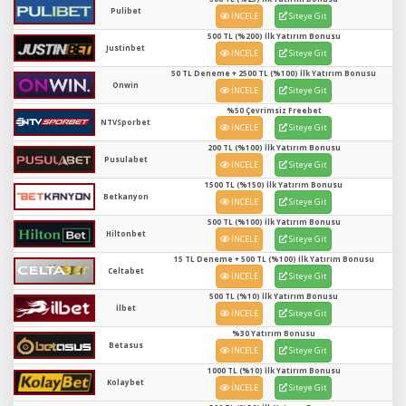
Pulibet
İNCELE
Siteye Git
500 TL (%200) İlk Yatırım Bonusu
Justinbet
İNCELE
Siteye Git
50 TL Deneme + 2500 TL (%100) İlk Yatırım Bonusu
Onwin
İNCELE
Siteye Git
%50 Çevrimsiz Freebet
NTVSporbet
İNCELE
Siteye Git
200 TL (%100) İlk Yatırım Bonusu
Pusulabet
İNCELE
Siteye Git
1500 TL (%150) İlk Yatırım Bonusu
Betkanyon
İNCELE
Siteye Git
500 TL (%100) İlk Yatırım Bonusu
Hiltonbet
İNCELE
Siteye Git
15 TL Deneme + 500 TL (%100) İlk Yatırım Bonusu
Celtabet
İNCELE
Siteye Git
500 TL (%10) İlk Yatırım Bonusu
İlbet
İNCELE
Siteye Git
%30 Yatırım Bonusu
Betasus
İNCELE
Siteye Git
1000 TL (%10) İlk Yatırım Bonusu
Kolaybet
İNCELE
Siteye Git