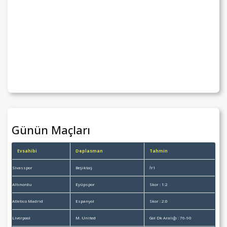
Günün Maçları
Evsahibi
Deplasman
Tahmin
Sivasspor
Beşiktaş
İY1
Altınordu
Eyüpspor
Skor : 1:2
Atletico Madrid
Espanyol
Skor : 2:0
Liverpool
M. United
Gol Dk Aralığı : 76-90