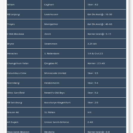
Milan
Cagliari
Skor : 4:2
RB Leipzig
Leverkusen
Gol Dk Aralığı : 16-30
Troyes
Montpellier
Gol Dk Aralığı : 46-60
CSKA Moskova
Zenit
Korner Aralığı : 9-11
Bryne
Strømmen
3.25 Alt
Heracles
S. Rotterdam
1/X & Üst 2.5
Changchun Yatai
Qingdao FC
Korner : 2.5 Alt
Columbus Crew
Minnesota United
Skor : 3:5
Nürnberg
Heidenheim
Skor : 5:3
Vélez Sarsfield
Newell’s Old Boys
Skor : 5:2
RB Salzburg
Avusturya Klagenfurt
Skor : 2:0
Grazer AK
St. Pölten
X/X
AS Eupen
Union Saint-Gilloise
2 Alt
Waasland-Beveren
Westerlo
Korner Aralığı : 0-8