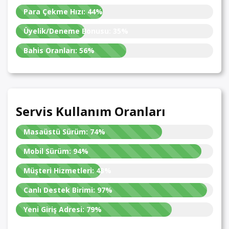
Para Çekme Hızı:
44%
Üyelik/Deneme Bonusu:
35%
Bahis Oranları:
56%
Servis Kullanım Oranları
Masaüstü Sürüm:
74%
Mobil Sürüm:
94%
Müşteri Hizmetleri:
43%
Canlı Destek Birimi:
97%
Yeni Giriş Adresi:
79%