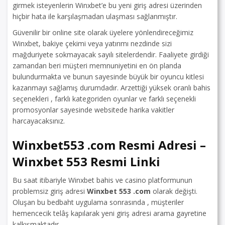
girmek isteyenlerin Winxbet’e bu yeni giriş adresi üzerinden
hiçbir hata ile karşılaşmadan ulaşması sağlanmıştır.
Güvenilir bir online site olarak üyelere yönlendireceğimiz
Winxbet, bakiye çekimi veya yatırımı nezdinde sizi
mağduriyete sokmayacak sayılı sitelerdendir. Faaliyete girdiği
zamandan beri müşteri memnuniyetini en ön planda
bulundurmakta ve bunun sayesinde büyük bir oyuncu kitlesi
kazanmayı sağlamış durumdadır. Arzettiği yüksek oranlı bahis
seçenekleri , farklı kategoriden oyunlar ve farklı seçenekli
promosyonlar sayesinde websitede harika vakitler
harcayacaksınız.
Winxbet553 .com Resmi Adresi –
Winxbet 553 Resmi Linki
Bu saat itibariyle Winxbet bahis ve casino platformunun
problemsiz giriş adresi
Winxbet 553 .com
olarak değişti.
Oluşan bu bedbaht uygulama sonrasında , müşteriler
hemencecik telâş kapılarak yeni giriş adresi arama gayretine
kalkışmaktadır.