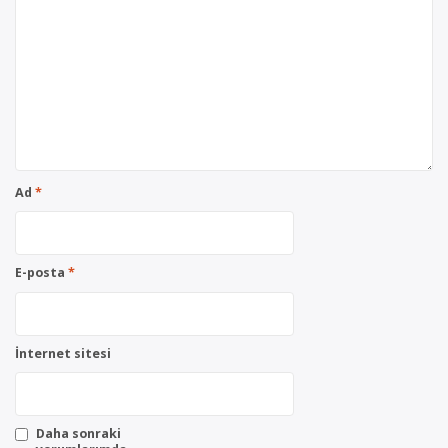
Ad
*
E-posta
*
İnternet sitesi
Daha sonraki