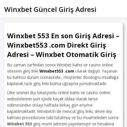
Skip
Winxbet Güncel Giriş Adresi
to
content
Winxbet 553 En son Giriş Adresi –
Winxbet553 .com Direkt Giriş
Adresi – Winxbet Otomatik Giriş
Bu zaman zarfından sonra Winxbet bahis ve casino online
sitesinin giriş linki
Winxbet553 .com
olarak değişti. Yaşanan
bu bahtsız durum sonrasında , müşteriler dosdoğru muallağa
kapılarak taze giriş linki bulma uğraşına yumulmaktadır.
Ülke sınırları dışı lokasyonlu online bahis ve casino online
websitelerinin yurt içinde kaçak iddaa olarak lanse
edilmesinden dolayı haftada birkaç gün erişime
kapatılmaktadır. Winxbet’in de mevcut giriş linki, devre dışı
kalması prosedürüne tabi tutulmuş ve bu muameleden sonra
Winxbet 553
giriş resmi adresini yayınlamıştır ve hesabına