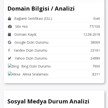
Domain Bilgisi / Analizi
Bağlantı Sertifikası (SSL):
Evet
Site Hızı:
77/100
Domain Kaydı:
12.08.2018
Google Dizin Durumu:
38069
Yandex Dizin Durumu
23161
Yahoo Dizin Durumu
24989
Bing Dizin Durumu
7900
Alexa Sıralaması:
8211
Sosyal Medya Durum Analizi