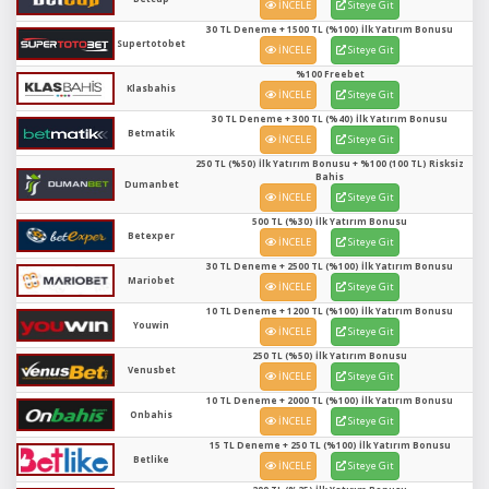
İNCELE
Siteye Git
30 TL Deneme + 1500 TL (%100) İlk Yatırım Bonusu
Supertotobet
İNCELE
Siteye Git
%100 Freebet
Klasbahis
İNCELE
Siteye Git
30 TL Deneme + 300 TL (%40) İlk Yatırım Bonusu
Betmatik
İNCELE
Siteye Git
250 TL (%50) İlk Yatırım Bonusu + %100 (100 TL) Risksiz
Bahis
Dumanbet
İNCELE
Siteye Git
500 TL (%30) İlk Yatırım Bonusu
Betexper
İNCELE
Siteye Git
30 TL Deneme + 2500 TL (%100) İlk Yatırım Bonusu
Mariobet
İNCELE
Siteye Git
10 TL Deneme + 1200 TL (%100) İlk Yatırım Bonusu
Youwin
İNCELE
Siteye Git
250 TL (%50) İlk Yatırım Bonusu
Venusbet
İNCELE
Siteye Git
10 TL Deneme + 2000 TL (%100) İlk Yatırım Bonusu
Onbahis
İNCELE
Siteye Git
15 TL Deneme + 250 TL (%100) İlk Yatırım Bonusu
Betlike
İNCELE
Siteye Git