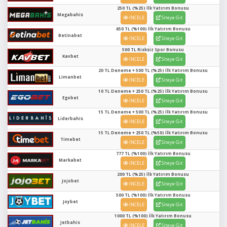
250 TL (%25) İlk Yatırım Bonusu
Megabahis
İNCELE
Siteye Git
650 TL (%100) İlk Yatırım Bonusu
Betinabet
İNCELE
Siteye Git
500 TL Risksiz Spor Bonusu
Kavbet
İNCELE
Siteye Git
20 TL Deneme + 500 TL (%25) İlk Yatırım Bonusu
Limanbet
İNCELE
Siteye Git
10 TL Deneme + 250 TL (%25) İlk Yatırım Bonusu
Egobet
İNCELE
Siteye Git
15 TL Deneme + 500 TL (%25) İlk Yatırım Bonusu
Liderbahis
İNCELE
Siteye Git
15 TL Deneme + 250 TL (%50) İlk Yatırım Bonusu
Timebet
İNCELE
Siteye Git
777 TL (%100) İlk Yatırım Bonusu
Markabet
İNCELE
Siteye Git
200 TL (%25) İlk Yatırım Bonusu
Jojobet
İNCELE
Siteye Git
500 TL (%100) İlk Yatırım Bonusu
Joybet
İNCELE
Siteye Git
1000 TL (%100) İlk Yatırım Bonusu
Jetbahis
İNCELE
Siteye Git