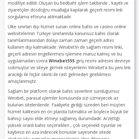
modifiye edildi. Oluşan bu bedbaht işlem takibinde , kayıtlı ve
ziyaretçiler dosdoğru muallağa kapılarak geçerli resmi link
sorgulama eforuna atılmaktadır.
Ülke sınırları dışı hizmet sunan online bahis ve casino online
websitelerinin Türkiye sınırlarında kanunsuz bahis olarak
tanımlanmasından dolayı zaman zaman geçerli adres
kullanım dışı kalmaktadır. Winxbet’in de sağlam resmi linki,
geçerli adresin engellenmesi işlemine maruz kalmış ve bu
uygulamadan sonra
Winxbet555
giriş resmi adresini devreye
sokmuştur ve siteye girmek isteyenlerin Winxbet’a bu yeni link
aracılığı ile hiçbir sıkıntı ile rast gelmeden girebilmesi
amaçlanmıştır.
Sağlam bir platform olarak bahis severlere sunduğumuz
Winxbet, parasal işlemler konusunda sizi üzmeyecek az
bulunan sitelerdendir. Faaliyete girdiği süreden beri müşteri
hizmet kalitesini en ön planda tutmakta ve böylece büyük bir
bahisçi sayısı elde etmeyi sağlamış durumdadır. Arzettiği
yüksek oranlı bahis seçenekleri , çok seçenekli oyunlar ve
kaybınızı en aza indirecek bonuslar sayesinde sitede
olağanüstü zamanlar geçireceksiniz. Yine dilerseniz