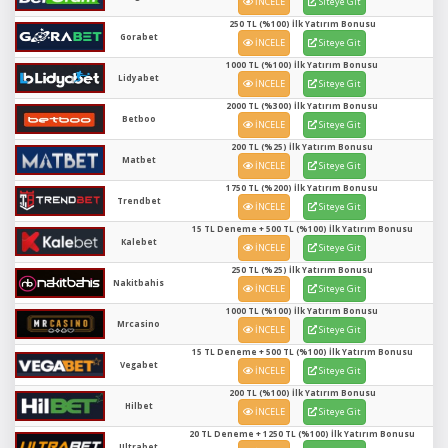
İNCELE
Siteye Git
250 TL (%100) İlk Yatırım Bonusu
Gorabet
İNCELE
Siteye Git
1000 TL (%100) İlk Yatırım Bonusu
Lidyabet
İNCELE
Siteye Git
2000 TL (%300) İlk Yatırım Bonusu
Betboo
İNCELE
Siteye Git
200 TL (%25) İlk Yatırım Bonusu
Matbet
İNCELE
Siteye Git
1750 TL (%200) İlk Yatırım Bonusu
Trendbet
İNCELE
Siteye Git
15 TL Deneme + 500 TL (%100) İlk Yatırım Bonusu
Kalebet
İNCELE
Siteye Git
250 TL (%25) İlk Yatırım Bonusu
Nakitbahis
İNCELE
Siteye Git
1000 TL (%100) İlk Yatırım Bonusu
Mrcasino
İNCELE
Siteye Git
15 TL Deneme + 500 TL (%100) İlk Yatırım Bonusu
Vegabet
İNCELE
Siteye Git
200 TL (%100) İlk Yatırım Bonusu
Hilbet
İNCELE
Siteye Git
20 TL Deneme + 1250 TL (%100) İlk Yatırım Bonusu
Ultrabet