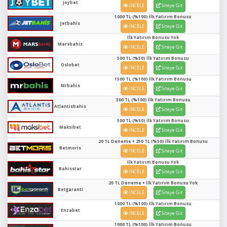
Joybet
İNCELE
Siteye Git
1000 TL (%100) İlk Yatırım Bonusu
Jetbahis
İNCELE
Siteye Git
İlk Yatırım Bonusu Yok
Marsbahis
İNCELE
Siteye Git
500 TL (%50) İlk Yatırım Bonusu
Oslobet
İNCELE
Siteye Git
1500 TL (%100) İlk Yatırım Bonusu
Mrbahis
İNCELE
Siteye Git
300 TL (%100) İlk Yatırım Bonusu
Atlantisbahis
İNCELE
Siteye Git
500 TL (%50) İlk Yatırım Bonusu
Maksibet
İNCELE
Siteye Git
20 TL Deneme + 250 TL (%50) İlk Yatırım Bonusu
Betmoris
İNCELE
Siteye Git
İlk Yatırım Bonusu Yok
Bahisstar
İNCELE
Siteye Git
20 TL Deneme + İlk Yatırım Bonusu Yok
Betgaranti
İNCELE
Siteye Git
1000 TL (%100) İlk Yatırım Bonusu
Enzabet
İNCELE
Siteye Git
1000 TL (%100) İlk Yatırım Bonusu