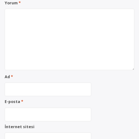
Yorum
*
Ad
*
E-posta
*
İnternet sitesi