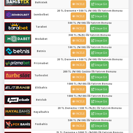
Bahistek
İNCELE
Siteye Git
20 TL Deneme + 500 TL (%100) İlk Yatırım Bonusu
Sembolbet
İNCELE
Siteye Git
500 TL (%100) İlk Yatırım Bonusu
Tarabet
İNCELE
Siteye Git
300 TL (%25) İlk Yatırım Bonusu
Modabet
İNCELE
Siteye Git
100 TL (%100) İlk Yatırım Bonusu
Betnis
İNCELE
Siteye Git
20 TL Deneme + 500 TL (%100) İlk Yatırım Bonusu
Prizmabet
İNCELE
Siteye Git
200 TL (%100) Casino İlk Yatırım Bonusu
Turboslot
İNCELE
Siteye Git
1000 TL (%100) İlk Yatırım Bonusu
Elitbahis
İNCELE
Siteye Git
1000 TL (%100) İlk Yatırım Bonusu
Betclub
İNCELE
Siteye Git
20 TL Deneme + 500 TL (%25) İlk Yatırım Bonusu
Hayalbahis
İNCELE
Siteye Git
500 TL (%100) İlk Yatırım Bonusu
Foxbahis
İNCELE
Siteye Git
25 TL Deneme + 3000 TL (%300) İlk Yatırım Bonusu