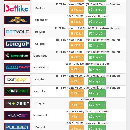
15 TL Deneme + 250 TL (%100) İlk Yatırım Bonusu
Betlike
İNCELE
Siteye Git
200 TL (%25) İlk Yatırım Bonusu
Holiganbet
İNCELE
Siteye Git
15 TL Deneme + 1000 TL (%100) İlk Yatırım Bonusu
Betvole
İNCELE
Siteye Git
10 TL Deneme + 250 TL (%100) İlk Yatırım Bonusu
Golegol
İNCELE
Siteye Git
15 TL Deneme + 500 TL (%100) İlk Yatırım Bonusu
Lizbonbet
İNCELE
Siteye Git
2500 TL (%250) İlk Yatırım Bonusu
Superbahis
İNCELE
Siteye Git
15 TL Deneme + 500 TL (%100) İlk Yatırım Bonusu
Betebet
İNCELE
Siteye Git
15 TL Deneme + 500 TL (%100) İlk Yatırım Bonusu
Betticket
İNCELE
Siteye Git
Bonus Yok
İmajbet
İNCELE
Siteye Git
500 TL (%100) İlk Yatırım Bonusu
Milanobet
İNCELE
Siteye Git
500 TL (%25) İlk Yatırım Bonusu
Pulibet
İNCELE
Siteye Git