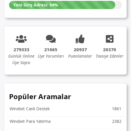
Yeni Giriş Adresi:
94%
279333
21065
20937
20370
Günlük Online
Üye Yorumları
Puanlamalar
Tavsiye Edenler
Üye Sayısı
Popüler Aramalar
Winxbet Canlı Destek
1861
Winxbet Para Yatırma
2382