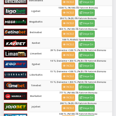
Gencobahis
İNCELE
Siteye Git
1500 TL (%100) İlk Yatırım Bonusu
Ligobet
İNCELE
Siteye Git
250 TL (%25) İlk Yatırım Bonusu
Megabahis
İNCELE
Siteye Git
650 TL (%100) İlk Yatırım Bonusu
Betinabet
İNCELE
Siteye Git
500 TL Risksiz Spor Bonusu
Kavbet
İNCELE
Siteye Git
20 TL Deneme + 500 TL (%25) İlk Yatırım Bonusu
Limanbet
İNCELE
Siteye Git
10 TL Deneme + 250 TL (%25) İlk Yatırım Bonusu
Egobet
İNCELE
Siteye Git
15 TL Deneme + 500 TL (%25) İlk Yatırım Bonusu
Liderbahis
İNCELE
Siteye Git
15 TL Deneme + 250 TL (%50) İlk Yatırım Bonusu
Timebet
İNCELE
Siteye Git
777 TL (%100) İlk Yatırım Bonusu
Markabet
İNCELE
Siteye Git
200 TL (%25) İlk Yatırım Bonusu
Jojobet
İNCELE
Siteye Git
500 TL (%100) İlk Yatırım Bonusu