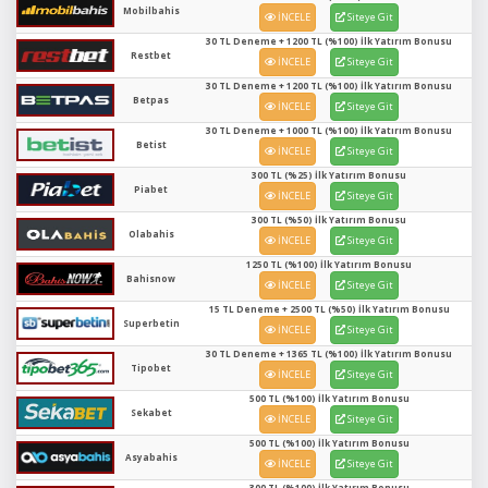
Mobilbahis
İNCELE
Siteye Git
30 TL Deneme + 1200 TL (%100) İlk Yatırım Bonusu
Restbet
İNCELE
Siteye Git
30 TL Deneme + 1200 TL (%100) İlk Yatırım Bonusu
Betpas
İNCELE
Siteye Git
30 TL Deneme + 1000 TL (%100) İlk Yatırım Bonusu
Betist
İNCELE
Siteye Git
300 TL (%25) İlk Yatırım Bonusu
Piabet
İNCELE
Siteye Git
300 TL (%50) İlk Yatırım Bonusu
Olabahis
İNCELE
Siteye Git
1250 TL (%100) İlk Yatırım Bonusu
Bahisnow
İNCELE
Siteye Git
15 TL Deneme + 2500 TL (%50) İlk Yatırım Bonusu
Superbetin
İNCELE
Siteye Git
30 TL Deneme + 1365 TL (%100) İlk Yatırım Bonusu
Tipobet
İNCELE
Siteye Git
500 TL (%100) İlk Yatırım Bonusu
Sekabet
İNCELE
Siteye Git
500 TL (%100) İlk Yatırım Bonusu
Asyabahis
İNCELE
Siteye Git
300 TL (%100) İlk Yatırım Bonusu