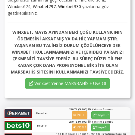
Winxbet674
,
Winxbet797
,
Winxbet330
yazılarına göz
gezdirebilirsiniz.
WINXBET, MAYIS AYINDAN BERİ ÇOĞU KULLANICININ
ÖDEMESİNİ AKSATMIŞ YA DA HİÇ YAPMAMIŞTIR.
YAŞANAN BU TALİHSİZ DURUM ÇÖZÜLÜNCEYE DEK
WINXBET'İ KULLANMAMANIZI VE İÇERİDEKİ PARANIZI
ÇEKMENİZİ TAVSİYE EDERİZ. BU SÜREÇ DÜZELTİLENE
KADAR ÇOK DAHA PROFESYONEL BİR SİTE OLAN
MARSBAHİS SİTESİNİ KULLANMANIZI TAVSİYE EDERİZ.
Winxbet Yerine MARSBAHİS'E Üye Ol
250 TL (%100) İlk Yatırım Bonusu
Perabet
İNCELE
Siteye Git
250 TL (%100) İlk Yatırım Bonusu
Bets10
İNCELE
Siteye Git
150 TL Deneme + 1500 TL (%100) İlk Yatırım Bonusu