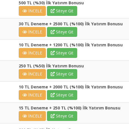
500 TL (%30) İlk Yatırım Bonusu
İNCELE
Siteye Git
30 TL Deneme + 2500 TL (%100) İlk Yatırım Bonusu
İNCELE
Siteye Git
10 TL Deneme + 1200 TL (%100) İlk Yatırım Bonusu
İNCELE
Siteye Git
250 TL (%50) İlk Yatırım Bonusu
İNCELE
Siteye Git
10 TL Deneme + 2000 TL (%100) İlk Yatırım Bonusu
İNCELE
Siteye Git
15 TL Deneme + 250 TL (%100) İlk Yatırım Bonusu
İNCELE
Siteye Git