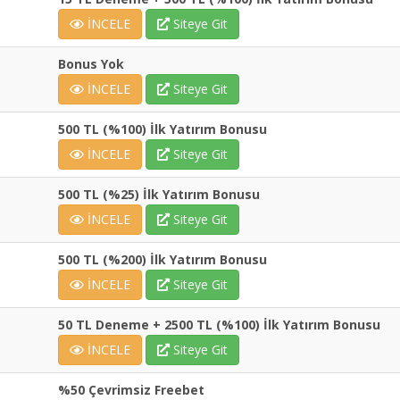
İNCELE
Siteye Git
Bonus Yok
İNCELE
Siteye Git
500 TL (%100) İlk Yatırım Bonusu
İNCELE
Siteye Git
500 TL (%25) İlk Yatırım Bonusu
İNCELE
Siteye Git
500 TL (%200) İlk Yatırım Bonusu
İNCELE
Siteye Git
50 TL Deneme + 2500 TL (%100) İlk Yatırım Bonusu
İNCELE
Siteye Git
%50 Çevrimsiz Freebet