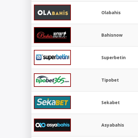
Olabahis
Bahisnow
Superbetin
Tipobet
Sekabet
Asyabahis