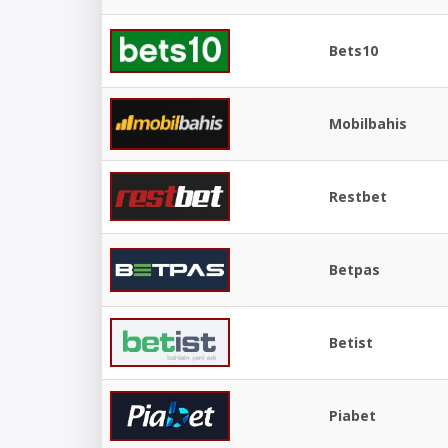
Bets10
Mobilbahis
Restbet
Betpas
Betist
Piabet