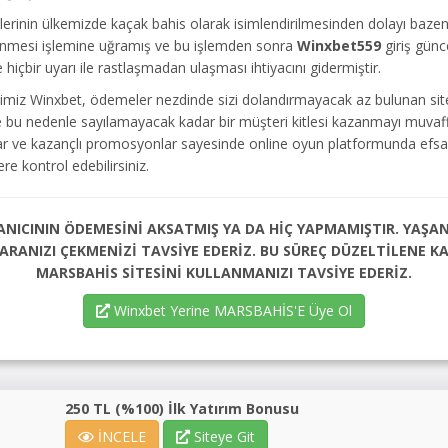
elerinin ülkemizde kaçak bahis olarak isimlendirilmesinden dolayı baz
llenmesi işlemine uğramış ve bu işlemden sonra
Winxbet559
giriş günc
le hiçbir uyarı ile rastlaşmadan ulaşması ihtiyacını gidermiştir.
eğimiz Winxbet, ödemeler nezdinde sizi dolandırmayacak az bulunan sitel
e bu nedenle sayılamayacak kadar bir müşteri kitlesi kazanmayı muva
lar ve kazançlı promosyonlar sayesinde online oyun platformunda efsan
re kontrol edebilirsiniz.
ANICININ ÖDEMESİNİ AKSATMIŞ YA DA HİÇ YAPMAMIŞTIR. YAŞ
ARANIZI ÇEKMENİZİ TAVSİYE EDERİZ. BU SÜREÇ DÜZELTİLENE 
MARSBAHİS SİTESİNİ KULLANMANIZI TAVSİYE EDERİZ.
Winxbet Yerine MARSBAHİS'E Üye Ol
250 TL (%100) İlk Yatırım Bonusu
İNCELE
Siteye Git