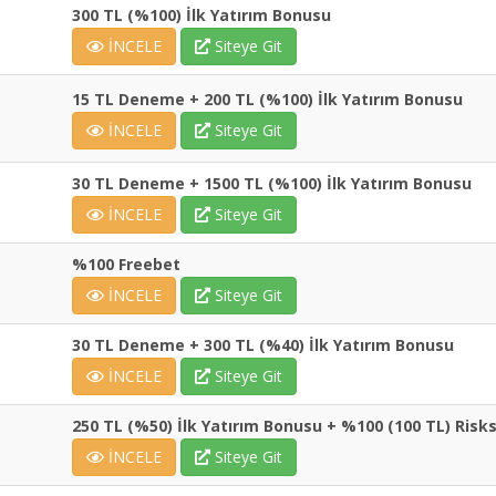
300 TL (%100) İlk Yatırım Bonusu
İNCELE
Siteye Git
15 TL Deneme + 200 TL (%100) İlk Yatırım Bonusu
İNCELE
Siteye Git
30 TL Deneme + 1500 TL (%100) İlk Yatırım Bonusu
İNCELE
Siteye Git
%100 Freebet
İNCELE
Siteye Git
30 TL Deneme + 300 TL (%40) İlk Yatırım Bonusu
İNCELE
Siteye Git
250 TL (%50) İlk Yatırım Bonusu + %100 (100 TL) Risks
İNCELE
Siteye Git