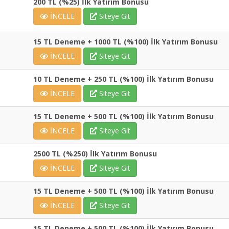
200 TL (%25) İlk Yatırım Bonusu
İNCELE
Siteye Git
15 TL Deneme + 1000 TL (%100) İlk Yatırım Bonusu
İNCELE
Siteye Git
10 TL Deneme + 250 TL (%100) İlk Yatırım Bonusu
İNCELE
Siteye Git
15 TL Deneme + 500 TL (%100) İlk Yatırım Bonusu
İNCELE
Siteye Git
2500 TL (%250) İlk Yatırım Bonusu
İNCELE
Siteye Git
15 TL Deneme + 500 TL (%100) İlk Yatırım Bonusu
İNCELE
Siteye Git
15 TL Deneme + 500 TL (%100) İlk Yatırım Bonusu