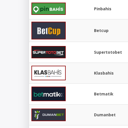
Pinbahis
Betcup
Supertotobet
Klasbahis
Betmatik
Dumanbet