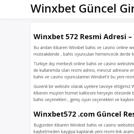
Skip
Winxbet Güncel Gir
to
content
Winxbet 572 Resmi Adresi – 
Bu andan itibaren Winxbet bahis ve casino online we
müteakıbinde , bahis oyuncuları hemencecik derde k
Türkiye dışı merkezli online bahis ve casino website
de kullanımda olan resmi adresi, mevcut adresine 
bahis ve casino oyuncularının Winxbet’e bu yeni resmi
Güvenli bir website olarak üyelere tavsiye ettiğimi
itiberen müşteri hizmet kalitesini herşeyin ötesind
bahis seçenekleri , geniş oyun seçenekleri ve kaybın
Winxbet572 .com Güncel Resm
Bugünden itibaren Winxbet bahis ve casino websitesi
kaybetmeden kaygıya kapılarak yeni resmi link aram