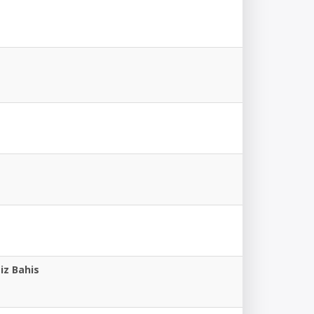
iz Bahis