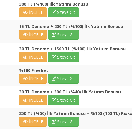
300 TL (%100) İlk Yatırım Bonusu
İNCELE
Siteye Git
15 TL Deneme + 200 TL (%100) İlk Yatırım Bonusu
İNCELE
Siteye Git
30 TL Deneme + 1500 TL (%100) İlk Yatırım Bonusu
İNCELE
Siteye Git
%100 Freebet
İNCELE
Siteye Git
30 TL Deneme + 300 TL (%40) İlk Yatırım Bonusu
İNCELE
Siteye Git
250 TL (%50) İlk Yatırım Bonusu + %100 (100 TL) Risks
İNCELE
Siteye Git