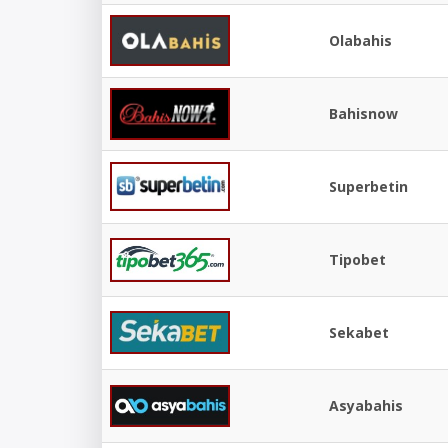
Olabahis
Bahisnow
Superbetin
Tipobet
Sekabet
Asyabahis