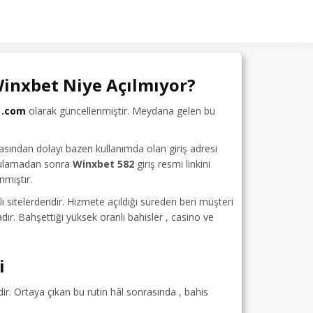
Winxbet Niye Açılmıyor?
 .com
olarak güncellenmiştir. Meydana gelen bu
asından dolayı bazen kullanımda olan giriş adresi
ygulamadan sonra
Winxbet 582
giriş resmi linkini
nmıştır.
 sitelerdendir. Hizmete açıldığı süreden beri müşteri
. Bahşettiği yüksek oranlı bahisler , casino ve
i
r. Ortaya çıkan bu rutin hâl sonrasında , bahis