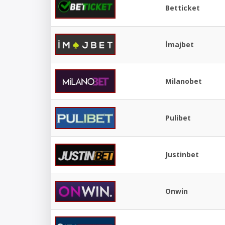
Betticket
İmajbet
Milanobet
Pulibet
Justinbet
Onwin