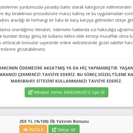
o sitelerinin yurdumuzda yasadışı bahis olarak kategorize edilmesinden
evre dışı bırakılması prosedürüne maruz kalmış ve bu uygulamadan son
res aracılığı ile herhangi bir hata ile karşı karşıya gelmeden siteye girm
larına önerdiğimiz Winxbet, ödemeler hakkında sizi haksızlığa uğratma
e bundan dolayı geniş bir kullanıcı kitlesi elde etmeyi muvaffak olma 
ızı arttıracak bonuslar sayesinde online websitesinde güzel vakitler har
eslerine gözatabilirsiniz.
ANICININ ÖDEMESİNİ AKSATMIŞ YA DA HİÇ YAPMAMIŞTIR. YAŞ
ARANIZI ÇEKMENİZİ TAVSİYE EDERİZ. BU SÜREÇ DÜZELTİLENE 
MARSBAHİS SİTESİNİ KULLANMANIZI TAVSİYE EDERİZ.
Winxbet Yerine MARSBAHİS'E Üye Ol
250 TL (%100) İlk Yatırım Bonusu
İNCELE
Siteye Git