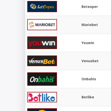
Betexper
Mariobet
Youwin
Venusbet
Onbahis
Betlike