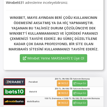
Winxbet631
adreslerine inceleyebilirsiniz.
WINXBET, MAYIS AYINDAN BERİ ÇOĞU KULLANICININ
ÖDEMESİNİ AKSATMIŞ YA DA HİÇ YAPMAMIŞTIR.
YAŞANAN BU TALİHSİZ DURUM ÇÖZÜLÜNCEYE DEK
WINXBET'İ KULLANMAMANIZI VE İÇERİDEKİ PARANIZI
ÇEKMENİZİ TAVSİYE EDERİZ. BU SÜREÇ DÜZELTİLENE
KADAR ÇOK DAHA PROFESYONEL BİR SİTE OLAN
MARSBAHİS SİTESİNİ KULLANMANIZI TAVSİYE EDERİZ.
Winxbet Yerine MARSBAHİS'E Üye Ol
250 TL (%100) İlk Yatırım Bonusu
Perabet
İNCELE
Siteye Git
250 TL (%100) İlk Yatırım Bonusu
Bets10
İNCELE
Siteye Git
150 TL Deneme + 1500 TL (%100) İlk Yatırım Bonusu
Mobilbahis
İNCELE
Siteye Git