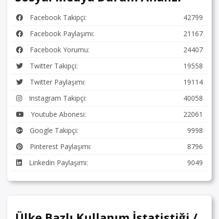
Facebook Takipçi:
42799
Facebook Paylaşımı:
21167
Facebook Yorumu:
24407
Twitter Takipçi:
19558
Twitter Paylaşımı:
19114
Instagram Takipçi:
40058
Youtube Abonesi:
22061
Google Takipçi:
9998
Pinterest Paylaşımı:
8796
Linkedin Paylaşımı:
9049
Ülke Bazlı Kullanım İstatistiği /