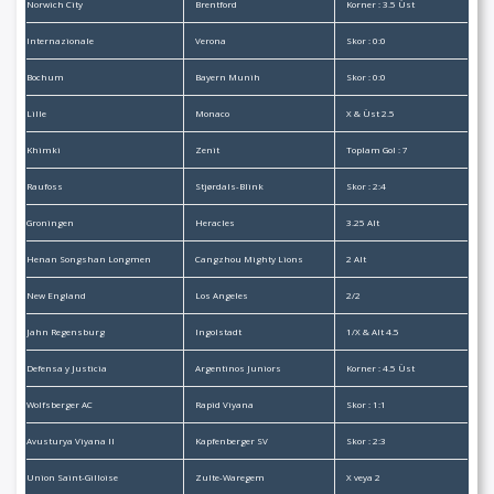
Norwich City
Brentford
Korner : 3.5 Üst
Internazionale
Verona
Skor : 0:0
Bochum
Bayern Munih
Skor : 0:0
Lille
Monaco
X & Üst 2.5
Khimki
Zenit
Toplam Gol : 7
Raufoss
Stjørdals-Blink
Skor : 2:4
Groningen
Heracles
3.25 Alt
Henan Songshan Longmen
Cangzhou Mighty Lions
2 Alt
New England
Los Angeles
2/2
Jahn Regensburg
Ingolstadt
1/X & Alt 4.5
Defensa y Justicia
Argentinos Juniors
Korner : 4.5 Üst
Wolfsberger AC
Rapid Viyana
Skor : 1:1
Avusturya Viyana II
Kapfenberger SV
Skor : 2:3
Union Saint-Gilloise
Zulte-Waregem
X veya 2