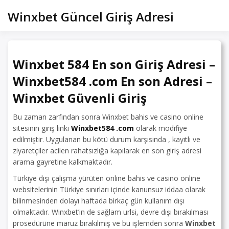
Skip
Winxbet Güncel Giriş Adresi
to
content
Winxbet 584 En son Giriş Adresi –
Winxbet584 .com En son Adresi –
Winxbet Güvenli Giriş
Bu zaman zarfından sonra Winxbet bahis ve casino online
sitesinin giriş linki
Winxbet584 .com
olarak modifiye
edilmiştir. Uygulanan bu kötü durum karşısında , kayıtlı ve
ziyaretçiler acilen rahatsızlığa kapılarak en son giriş adresi
arama gayretine kalkmaktadır.
Türkiye dışı çalışma yürüten online bahis ve casino online
websitelerinin Türkiye sınırları içinde kanunsuz iddaa olarak
bilinmesinden dolayı haftada birkaç gün kullanım dışı
olmaktadır. Winxbet’in de sağlam urlsi, devre dışı bırakılması
prosedürüne maruz bırakılmış ve bu işlemden sonra
Winxbet