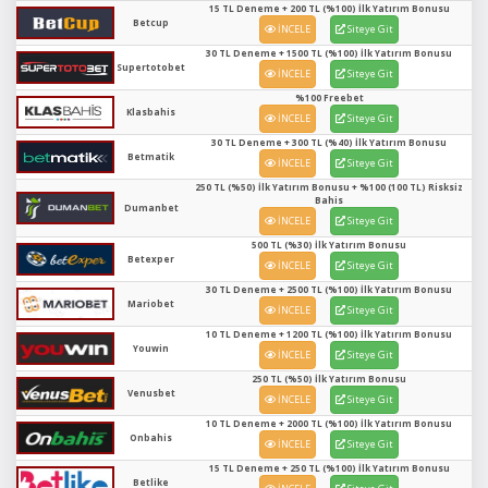
15 TL Deneme + 200 TL (%100) İlk Yatırım Bonusu
Betcup
İNCELE
Siteye Git
30 TL Deneme + 1500 TL (%100) İlk Yatırım Bonusu
Supertotobet
İNCELE
Siteye Git
%100 Freebet
Klasbahis
İNCELE
Siteye Git
30 TL Deneme + 300 TL (%40) İlk Yatırım Bonusu
Betmatik
İNCELE
Siteye Git
250 TL (%50) İlk Yatırım Bonusu + %100 (100 TL) Risksiz
Bahis
Dumanbet
İNCELE
Siteye Git
500 TL (%30) İlk Yatırım Bonusu
Betexper
İNCELE
Siteye Git
30 TL Deneme + 2500 TL (%100) İlk Yatırım Bonusu
Mariobet
İNCELE
Siteye Git
10 TL Deneme + 1200 TL (%100) İlk Yatırım Bonusu
Youwin
İNCELE
Siteye Git
250 TL (%50) İlk Yatırım Bonusu
Venusbet
İNCELE
Siteye Git
10 TL Deneme + 2000 TL (%100) İlk Yatırım Bonusu
Onbahis
İNCELE
Siteye Git
15 TL Deneme + 250 TL (%100) İlk Yatırım Bonusu
Betlike