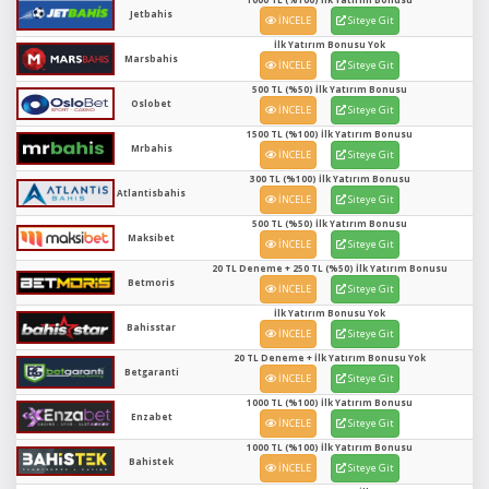
Jetbahis
İNCELE
Siteye Git
İlk Yatırım Bonusu Yok
Marsbahis
İNCELE
Siteye Git
500 TL (%50) İlk Yatırım Bonusu
Oslobet
İNCELE
Siteye Git
1500 TL (%100) İlk Yatırım Bonusu
Mrbahis
İNCELE
Siteye Git
300 TL (%100) İlk Yatırım Bonusu
Atlantisbahis
İNCELE
Siteye Git
500 TL (%50) İlk Yatırım Bonusu
Maksibet
İNCELE
Siteye Git
20 TL Deneme + 250 TL (%50) İlk Yatırım Bonusu
Betmoris
İNCELE
Siteye Git
İlk Yatırım Bonusu Yok
Bahisstar
İNCELE
Siteye Git
20 TL Deneme + İlk Yatırım Bonusu Yok
Betgaranti
İNCELE
Siteye Git
1000 TL (%100) İlk Yatırım Bonusu
Enzabet
İNCELE
Siteye Git
1000 TL (%100) İlk Yatırım Bonusu
Bahistek
İNCELE
Siteye Git