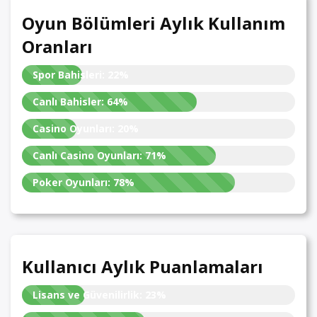
Oyun Bölümleri Aylık Kullanım
Oranları
Spor Bahisleri:
22%
Canlı Bahisler:
64%
Casino Oyunları:
20%
Canlı Casino Oyunları:
71%
Poker Oyunları:
78%
Kullanıcı Aylık Puanlamaları
Lisans ve Güvenilirlik:
23%