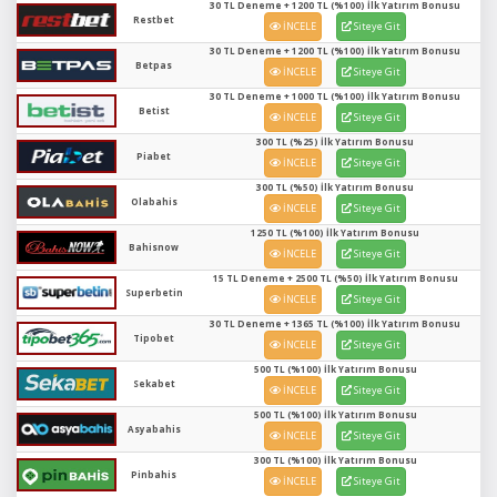
30 TL Deneme + 1200 TL (%100) İlk Yatırım Bonusu
Restbet
İNCELE
Siteye Git
30 TL Deneme + 1200 TL (%100) İlk Yatırım Bonusu
Betpas
İNCELE
Siteye Git
30 TL Deneme + 1000 TL (%100) İlk Yatırım Bonusu
Betist
İNCELE
Siteye Git
300 TL (%25) İlk Yatırım Bonusu
Piabet
İNCELE
Siteye Git
300 TL (%50) İlk Yatırım Bonusu
Olabahis
İNCELE
Siteye Git
1250 TL (%100) İlk Yatırım Bonusu
Bahisnow
İNCELE
Siteye Git
15 TL Deneme + 2500 TL (%50) İlk Yatırım Bonusu
Superbetin
İNCELE
Siteye Git
30 TL Deneme + 1365 TL (%100) İlk Yatırım Bonusu
Tipobet
İNCELE
Siteye Git
500 TL (%100) İlk Yatırım Bonusu
Sekabet
İNCELE
Siteye Git
500 TL (%100) İlk Yatırım Bonusu
Asyabahis
İNCELE
Siteye Git
300 TL (%100) İlk Yatırım Bonusu
Pinbahis
İNCELE
Siteye Git