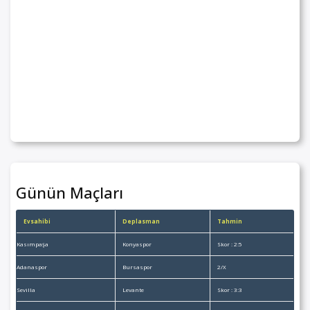
Günün Maçları
Evsahibi
Deplasman
Tahmin
Kasımpaşa
Konyaspor
Skor : 2:5
Adanaspor
Bursaspor
2/X
Sevilla
Levante
Skor : 3:3