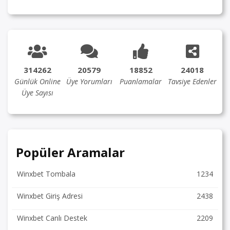
314262
20579
18852
24018
Günlük Online
Üye Yorumları
Puanlamalar
Tavsiye Edenler
Üye Sayısı
Popüler Aramalar
Winxbet Tombala
1234
Winxbet Giriş Adresi
2438
Winxbet Canlı Destek
2209