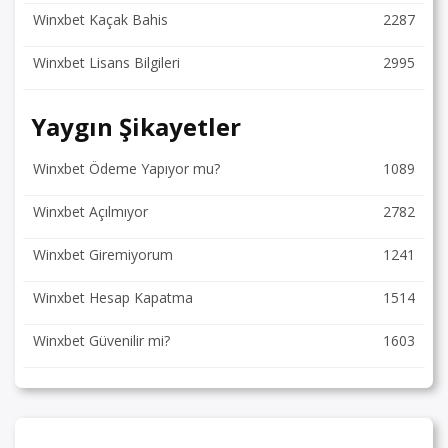
Winxbet Kaçak Bahis
2287
Winxbet Lisans Bilgileri
2995
Yaygın Şikayetler
Winxbet Ödeme Yapıyor mu?
1089
Winxbet Açılmıyor
2782
Winxbet Giremiyorum
1241
Winxbet Hesap Kapatma
1514
Winxbet Güvenilir mi?
1603