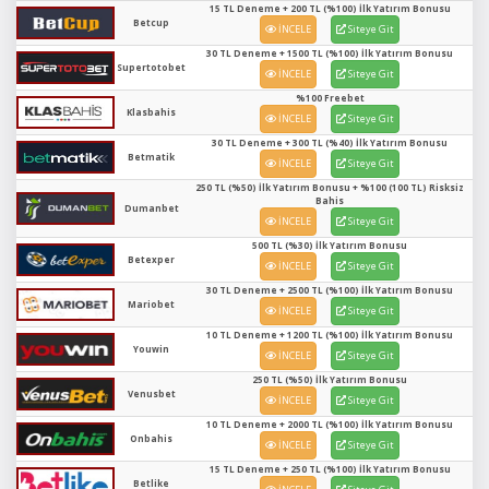
15 TL Deneme + 200 TL (%100) İlk Yatırım Bonusu
Betcup
İNCELE
Siteye Git
30 TL Deneme + 1500 TL (%100) İlk Yatırım Bonusu
Supertotobet
İNCELE
Siteye Git
%100 Freebet
Klasbahis
İNCELE
Siteye Git
30 TL Deneme + 300 TL (%40) İlk Yatırım Bonusu
Betmatik
İNCELE
Siteye Git
250 TL (%50) İlk Yatırım Bonusu + %100 (100 TL) Risksiz
Bahis
Dumanbet
İNCELE
Siteye Git
500 TL (%30) İlk Yatırım Bonusu
Betexper
İNCELE
Siteye Git
30 TL Deneme + 2500 TL (%100) İlk Yatırım Bonusu
Mariobet
İNCELE
Siteye Git
10 TL Deneme + 1200 TL (%100) İlk Yatırım Bonusu
Youwin
İNCELE
Siteye Git
250 TL (%50) İlk Yatırım Bonusu
Venusbet
İNCELE
Siteye Git
10 TL Deneme + 2000 TL (%100) İlk Yatırım Bonusu
Onbahis
İNCELE
Siteye Git
15 TL Deneme + 250 TL (%100) İlk Yatırım Bonusu
Betlike