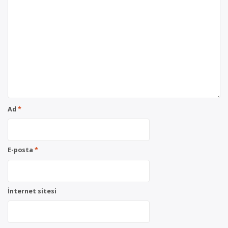
Ad
*
E-posta
*
İnternet sitesi