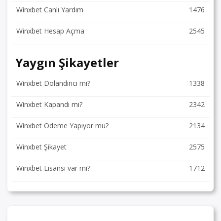
Winxbet Canlı Yardım
1476
Winxbet Hesap Açma
2545
Yaygın Şikayetler
Winxbet Dolandırıcı mı?
1338
Winxbet Kapandı mı?
2342
Winxbet Ödeme Yapıyor mu?
2134
Winxbet Şikayet
2575
Winxbet Lisansı var mı?
1712