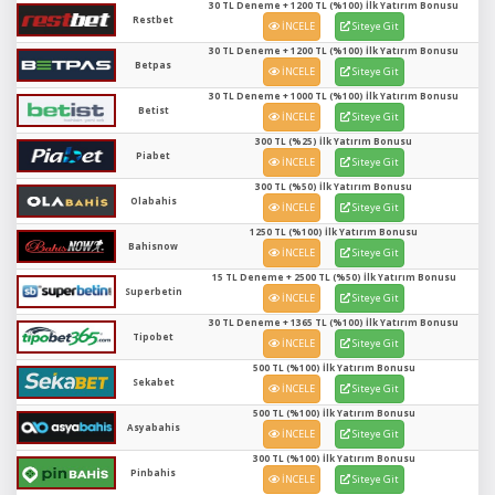
30 TL Deneme + 1200 TL (%100) İlk Yatırım Bonusu
Restbet
İNCELE
Siteye Git
30 TL Deneme + 1200 TL (%100) İlk Yatırım Bonusu
Betpas
İNCELE
Siteye Git
30 TL Deneme + 1000 TL (%100) İlk Yatırım Bonusu
Betist
İNCELE
Siteye Git
300 TL (%25) İlk Yatırım Bonusu
Piabet
İNCELE
Siteye Git
300 TL (%50) İlk Yatırım Bonusu
Olabahis
İNCELE
Siteye Git
1250 TL (%100) İlk Yatırım Bonusu
Bahisnow
İNCELE
Siteye Git
15 TL Deneme + 2500 TL (%50) İlk Yatırım Bonusu
Superbetin
İNCELE
Siteye Git
30 TL Deneme + 1365 TL (%100) İlk Yatırım Bonusu
Tipobet
İNCELE
Siteye Git
500 TL (%100) İlk Yatırım Bonusu
Sekabet
İNCELE
Siteye Git
500 TL (%100) İlk Yatırım Bonusu
Asyabahis
İNCELE
Siteye Git
300 TL (%100) İlk Yatırım Bonusu
Pinbahis
İNCELE
Siteye Git