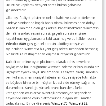
üzüntüye kapılarak yepyeni adres bulma çabasına
girişmektedir.
Ülke dışı faaliyet gösteren online bahis ve casino sitelerinin
Türkiye sınırlarında kaçak bahis olarak bilinmesinden dolayı
bazen kullanımda olan giriş adresi kapatılmaktadır. Winxbet’in
de hâli hazırdaki resmi adresi, geçerli adresin erişime
kapatılması uygulamasına tabi tutulmuş ve bu hâlden sonra
Winxbet589
giriş güncel adresini aktifleştirmiştir ve
oyuncuların Winxbet’a bu yeni giriş adresi üzerinden herhangi
bir sıkıntı ile rastlaşmadan erişmesi ihtiyacını gidermiştir.
Kaliteli bir online oyun platformu olarak bahis severlere
paylaşımda bulunduğumuz Winxbet, ödemeler hususunda sizi
uğraştırmayacak sayılı sitelerdendir. Faaliyete girdiği süreden
beri kullanıcı memnuniyet kriterini en üst seviyede tutmakta
ve böylece binlerce bir müşteri kitlesi elde etmeyi sağlamış
durumdadır. Sunduğu yüksek oranlı bahisler , farklı
kategoriden oyunlar ve avantajlı promosyon seçenekleri
sayesinde online oyun platformunda olağanüstü saatler
tadacaksınız. Bir de dilerseniz
Winxbet75
,
Winxbet922
,