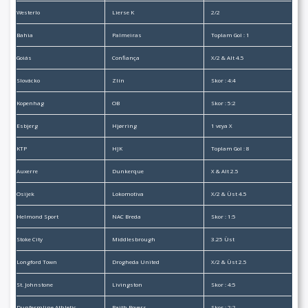
Westerlo
Lierse K
2/2
Bahia
Palmeiras
Toplam Gol : 1
Goiás
Confiança
X/2 & Alt 4.5
Slovácko
Zlín
Skor : 4:4
Kopenhag
OB
Skor : 5:2
Esbjerg
Hjørring
1 veya X
KTP
HJK
Toplam Gol : 8
Auxerre
Dunkerque
X & Alt 2.5
Osijek
Lokomotiva
X/2 & Üst 4.5
Helmond Sport
NAC Breda
Skor : 1:5
Stoke City
Middlesbrough
3.25 Üst
Longford Town
Drogheda United
X/2 & Üst 2.5
St. Johnstone
Livingston
Skor : 4:5
Dunfermline Athletic
Raith Rovers
Skor : 2:2