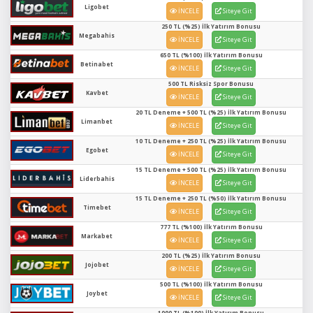
Ligobet
İNCELE
Siteye Git
250 TL (%25) İlk Yatırım Bonusu
Megabahis
İNCELE
Siteye Git
650 TL (%100) İlk Yatırım Bonusu
Betinabet
İNCELE
Siteye Git
500 TL Risksiz Spor Bonusu
Kavbet
İNCELE
Siteye Git
20 TL Deneme + 500 TL (%25) İlk Yatırım Bonusu
Limanbet
İNCELE
Siteye Git
10 TL Deneme + 250 TL (%25) İlk Yatırım Bonusu
Egobet
İNCELE
Siteye Git
15 TL Deneme + 500 TL (%25) İlk Yatırım Bonusu
Liderbahis
İNCELE
Siteye Git
15 TL Deneme + 250 TL (%50) İlk Yatırım Bonusu
Timebet
İNCELE
Siteye Git
777 TL (%100) İlk Yatırım Bonusu
Markabet
İNCELE
Siteye Git
200 TL (%25) İlk Yatırım Bonusu
Jojobet
İNCELE
Siteye Git
500 TL (%100) İlk Yatırım Bonusu
Joybet
İNCELE
Siteye Git
1000 TL (%100) İlk Yatırım Bonusu