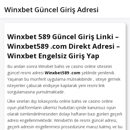
Skip
Winxbet Güncel Giriş Adresi
to
content
Winxbet 589 Güncel Giriş Linki –
Winxbet589 .com Direkt Adresi –
Winxbet Engelsiz Giriş Yap
Bu andan sonra Winxbet bahis ve casino online sitesinin
güncel resmi adresi
Winxbet589 .com
şeklinde yenilendi.
Yaşanan bu münferit uygulama müteakıbinde , siteye girmek
isteyenler çabucak endişeye kapılarak yeni resmi link
sorgulamasına yumulmaktadır.
Ülke sınırları dışı lokasyonlu online bahis ve casino online
oyun platformların ülkemiz hudutları içinde kanunsuz oyun
olarak isimlendirilmesinden dolayı haftanın bazı günleri geçerli
adresi engellenmektedir. Winxbet’in de resmi güncel adresi,
geçerli adresin engellenmesi prosedürüne maruz kalmış ve bu