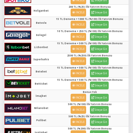
İNCELE
Siteye Git
200 TL (%25) İlk Yatırım Bonusu
Holiganbet
İNCELE
Siteye Git
15 TL Deneme + 1000 TL (%100) İlk Yatırım Bonusu
Betvole
İNCELE
Siteye Git
10 TL Deneme + 250 TL (%100) İlk Yatırım Bonusu
Golegol
İNCELE
Siteye Git
15 TL Deneme + 500 TL (%100) İlk Yatırım Bonusu
Lizbonbet
İNCELE
Siteye Git
2500 TL (%250) İlk Yatırım Bonusu
Superbahis
İNCELE
Siteye Git
15 TL Deneme + 500 TL (%100) İlk Yatırım Bonusu
Betebet
İNCELE
Siteye Git
15 TL Deneme + 500 TL (%100) İlk Yatırım Bonusu
Betticket
İNCELE
Siteye Git
Bonus Yok
İmajbet
İNCELE
Siteye Git
500 TL (%100) İlk Yatırım Bonusu
Milanobet
İNCELE
Siteye Git
500 TL (%25) İlk Yatırım Bonusu
Pulibet
İNCELE
Siteye Git
500 TL (%200) İlk Yatırım Bonusu
Justinbet