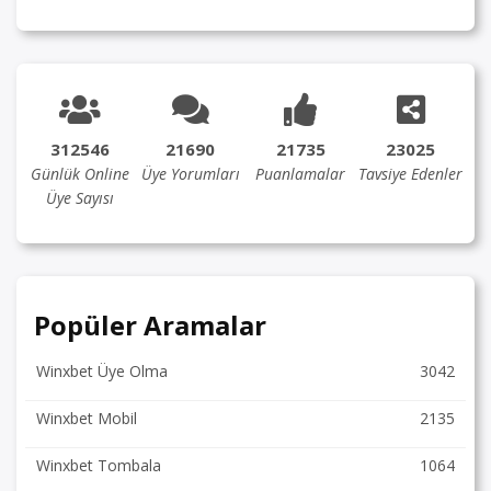
312546
21690
21735
23025
Günlük Online
Üye Yorumları
Puanlamalar
Tavsiye Edenler
Üye Sayısı
Popüler Aramalar
Winxbet Üye Olma
3042
Winxbet Mobil
2135
Winxbet Tombala
1064