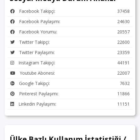
Facebook Takipçi:
37458
Facebook Paylaşımı:
24630
Facebook Yorumu:
20557
Twitter Takipçi:
22600
Twitter Paylaşımı:
23359
Instagram Takipçi:
44191
Youtube Abonesi:
22007
Google Takipçi:
7632
Pinterest Paylaşımı:
11866
Linkedin Paylaşımı:
11151
Ülke Bazlı Kullanım İstatistiği /