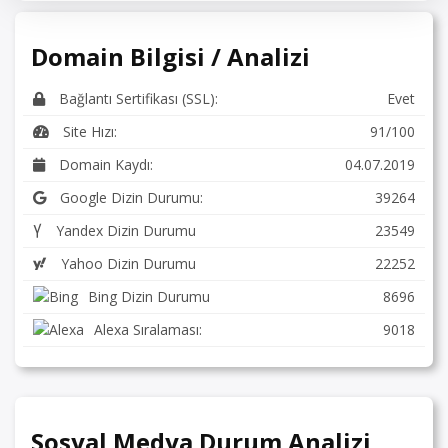
Domain Bilgisi / Analizi
Bağlantı Sertifikası (SSL):
Evet
Site Hızı:
91/100
Domain Kaydı:
04.07.2019
Google Dizin Durumu:
39264
Yandex Dizin Durumu
23549
Yahoo Dizin Durumu
22252
Bing Dizin Durumu
8696
Alexa Sıralaması:
9018
Sosyal Medya Durum Analizi