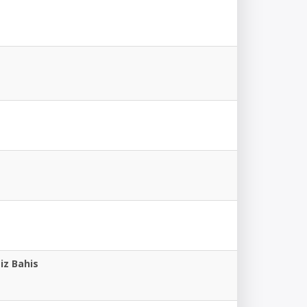
iz Bahis