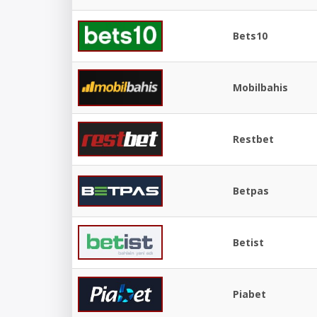
Bets10
Mobilbahis
Restbet
Betpas
Betist
Piabet