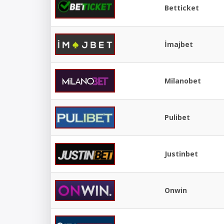
Betticket
İmajbet
Milanobet
Pulibet
Justinbet
Onwin