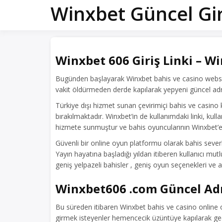
Skip
Winxbet Güncel Gir
to
content
Winxbet 606 Giriş Linki – W
Bugünden başlayarak Winxbet bahis ve casino website
vakit öldürmeden derde kapılarak yepyeni güncel ad
Türkiye dışı hizmet sunan çevirimiçi bahis ve casino
bırakılmaktadır. Winxbet’in de kullanımdaki linki, k
hizmete sunmuştur ve bahis oyuncularının Winxbet’e b
Güvenli bir online oyun platformu olarak bahis seve
Yayın hayatına başladığı yıldan itiberen kullanıcı m
geniş yelpazeli bahisler , geniş oyun seçenekleri ve 
Winxbet606 .com Güncel Adr
Bu süreden itibaren Winxbet bahis ve casino online 
girmek isteyenler hemencecik üzüntüye kapılarak geçer