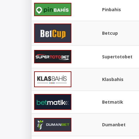
Pinbahis
Betcup
Supertotobet
Klasbahis
Betmatik
Dumanbet