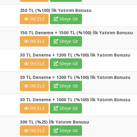
250 TL (%100) İlk Yatırım Bonusu
İNCELE
Siteye Git
150 TL Deneme + 1500 TL (%100) İlk Yatırım Bonusu
İNCELE
Siteye Git
30 TL Deneme + 1200 TL (%100) İlk Yatırım Bonusu
İNCELE
Siteye Git
30 TL Deneme + 1200 TL (%100) İlk Yatırım Bonusu
İNCELE
Siteye Git
30 TL Deneme + 1000 TL (%100) İlk Yatırım Bonusu
İNCELE
Siteye Git
300 TL (%25) İlk Yatırım Bonusu
İNCELE
Siteye Git