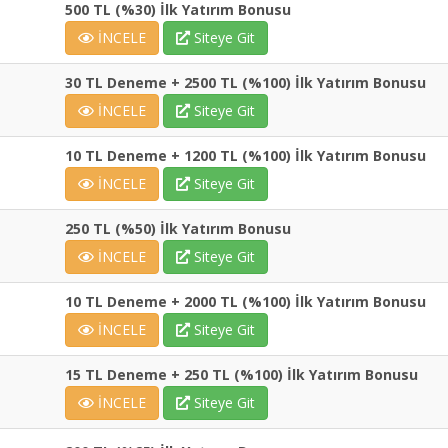
500 TL (%30) İlk Yatırım Bonusu
İNCELE
Siteye Git
30 TL Deneme + 2500 TL (%100) İlk Yatırım Bonusu
İNCELE
Siteye Git
10 TL Deneme + 1200 TL (%100) İlk Yatırım Bonusu
İNCELE
Siteye Git
250 TL (%50) İlk Yatırım Bonusu
İNCELE
Siteye Git
10 TL Deneme + 2000 TL (%100) İlk Yatırım Bonusu
İNCELE
Siteye Git
15 TL Deneme + 250 TL (%100) İlk Yatırım Bonusu
İNCELE
Siteye Git