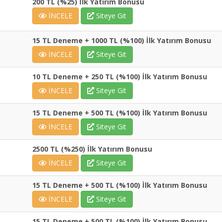
200 TL (%25) İlk Yatırım Bonusu
İNCELE
Siteye Git
15 TL Deneme + 1000 TL (%100) İlk Yatırım Bonusu
İNCELE
Siteye Git
10 TL Deneme + 250 TL (%100) İlk Yatırım Bonusu
İNCELE
Siteye Git
15 TL Deneme + 500 TL (%100) İlk Yatırım Bonusu
İNCELE
Siteye Git
2500 TL (%250) İlk Yatırım Bonusu
İNCELE
Siteye Git
15 TL Deneme + 500 TL (%100) İlk Yatırım Bonusu
İNCELE
Siteye Git
15 TL Deneme + 500 TL (%100) İlk Yatırım Bonusu