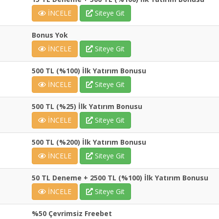
İNCELE
Siteye Git
Bonus Yok
İNCELE
Siteye Git
500 TL (%100) İlk Yatırım Bonusu
İNCELE
Siteye Git
500 TL (%25) İlk Yatırım Bonusu
İNCELE
Siteye Git
500 TL (%200) İlk Yatırım Bonusu
İNCELE
Siteye Git
50 TL Deneme + 2500 TL (%100) İlk Yatırım Bonusu
İNCELE
Siteye Git
%50 Çevrimsiz Freebet