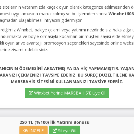
ne sitelerinin vatanımızda kaçak oyun olarak kategorize edilmesinden d
llenmesi uygulamasına maruz kalmış ve bu işlemden sonra
Winxbet606
şılaşmadan ulaşabilmesi ihtiyacını gidermiştir.
rdiğimiz Winxbet, bakiye çekimi veya yatırımı nezdinde sizi haksızlığa
bulundurmakta ve böyle olmasıyla kocaman bir müşteri sayısı elde etme
li oyunlar ve avantajlı promosyon seçenekleri sayesinde online websit
lerine ziyaret edebilirsiniz.
ANICININ ÖDEMESİNİ AKSATMIŞ YA DA HİÇ YAPMAMIŞTIR. YAŞ
ARANIZI ÇEKMENİZİ TAVSİYE EDERİZ. BU SÜREÇ DÜZELTİLENE 
MARSBAHİS SİTESİNİ KULLANMANIZI TAVSİYE EDERİZ.
Winxbet Yerine MARSBAHİS'E Üye Ol
250 TL (%100) İlk Yatırım Bonusu
İNCELE
Siteye Git