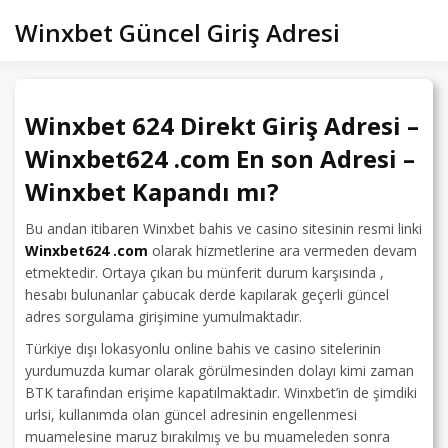
Skip
Winxbet Güncel Giriş Adresi
to
content
Winxbet 624 Direkt Giriş Adresi –
Winxbet624 .com En son Adresi –
Winxbet Kapandı mı?
Bu andan itibaren Winxbet bahis ve casino sitesinin resmi linki
Winxbet624 .com
olarak hizmetlerine ara vermeden devam
etmektedir. Ortaya çıkan bu münferit durum karşısında ,
hesabı bulunanlar çabucak derde kapılarak geçerli güncel
adres sorgulama girişimine yumulmaktadır.
Türkiye dışı lokasyonlu online bahis ve casino sitelerinin
yurdumuzda kumar olarak görülmesinden dolayı kimi zaman
BTK tarafından erişime kapatılmaktadır. Winxbet’in de şimdiki
urlsi, kullanımda olan güncel adresinin engellenmesi
muamelesine maruz bırakılmış ve bu muameleden sonra