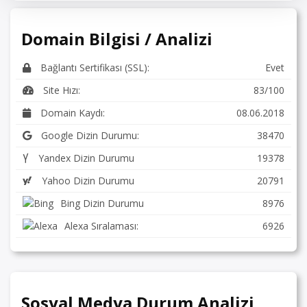
Domain Bilgisi / Analizi
Bağlantı Sertifikası (SSL):
Evet
Site Hızı:
83/100
Domain Kaydı:
08.06.2018
Google Dizin Durumu:
38470
Yandex Dizin Durumu
19378
Yahoo Dizin Durumu
20791
Bing Dizin Durumu
8976
Alexa Sıralaması:
6926
Sosyal Medya Durum Analizi