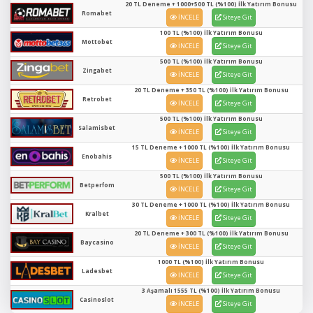
20 TL Deneme + 1000+500 TL (%100) İlk Yatırım Bonusu
Romabet
İNCELE
Siteye Git
100 TL (%100) İlk Yatırım Bonusu
Mottobet
İNCELE
Siteye Git
500 TL (%100) İlk Yatırım Bonusu
Zingabet
İNCELE
Siteye Git
20 TL Deneme + 350 TL (%100) İlk Yatırım Bonusu
Retrobet
İNCELE
Siteye Git
500 TL (%100) İlk Yatırım Bonusu
Salamisbet
İNCELE
Siteye Git
15 TL Deneme + 1000 TL (%100) İlk Yatırım Bonusu
Enobahis
İNCELE
Siteye Git
500 TL (%100) İlk Yatırım Bonusu
Betperfom
İNCELE
Siteye Git
30 TL Deneme + 1000 TL (%100) İlk Yatırım Bonusu
Kralbet
İNCELE
Siteye Git
20 TL Deneme + 300 TL (%100) İlk Yatırım Bonusu
Baycasino
İNCELE
Siteye Git
1000 TL (%100) İlk Yatırım Bonusu
Ladesbet
İNCELE
Siteye Git
3 Aşamalı 1555 TL (%100) İlk Yatırım Bonusu
Casinoslot
İNCELE
Siteye Git