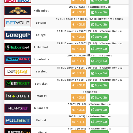
İNCELE
Siteye Git
200 TL (%25) İlk Yatırım Bonusu
Holiganbet
İNCELE
Siteye Git
15 TL Deneme + 1000 TL (%100) İlk Yatırım Bonusu
Betvole
İNCELE
Siteye Git
10 TL Deneme + 250 TL (%100) İlk Yatırım Bonusu
Golegol
İNCELE
Siteye Git
15 TL Deneme + 500 TL (%100) İlk Yatırım Bonusu
Lizbonbet
İNCELE
Siteye Git
2500 TL (%250) İlk Yatırım Bonusu
Superbahis
İNCELE
Siteye Git
15 TL Deneme + 500 TL (%100) İlk Yatırım Bonusu
Betebet
İNCELE
Siteye Git
15 TL Deneme + 500 TL (%100) İlk Yatırım Bonusu
Betticket
İNCELE
Siteye Git
Bonus Yok
İmajbet
İNCELE
Siteye Git
500 TL (%100) İlk Yatırım Bonusu
Milanobet
İNCELE
Siteye Git
500 TL (%25) İlk Yatırım Bonusu
Pulibet
İNCELE
Siteye Git
500 TL (%200) İlk Yatırım Bonusu
Justinbet