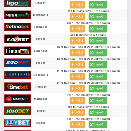
Ligobet
İNCELE
Siteye Git
250 TL (%25) İlk Yatırım Bonusu
Megabahis
İNCELE
Siteye Git
650 TL (%100) İlk Yatırım Bonusu
Betinabet
İNCELE
Siteye Git
500 TL Risksiz Spor Bonusu
Kavbet
İNCELE
Siteye Git
20 TL Deneme + 500 TL (%25) İlk Yatırım Bonusu
Limanbet
İNCELE
Siteye Git
10 TL Deneme + 250 TL (%25) İlk Yatırım Bonusu
Egobet
İNCELE
Siteye Git
15 TL Deneme + 500 TL (%25) İlk Yatırım Bonusu
Liderbahis
İNCELE
Siteye Git
15 TL Deneme + 250 TL (%50) İlk Yatırım Bonusu
Timebet
İNCELE
Siteye Git
777 TL (%100) İlk Yatırım Bonusu
Markabet
İNCELE
Siteye Git
200 TL (%25) İlk Yatırım Bonusu
Jojobet
İNCELE
Siteye Git
500 TL (%100) İlk Yatırım Bonusu
Joybet
İNCELE
Siteye Git
1000 TL (%100) İlk Yatırım Bonusu