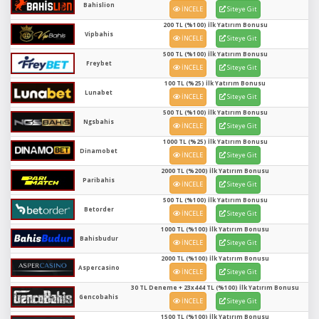
Bahislion
İNCELE
Siteye Git
200 TL (%100) İlk Yatırım Bonusu
Vipbahis
İNCELE
Siteye Git
500 TL (%100) İlk Yatırım Bonusu
Freybet
İNCELE
Siteye Git
100 TL (%25) İlk Yatırım Bonusu
Lunabet
İNCELE
Siteye Git
500 TL (%100) İlk Yatırım Bonusu
Ngsbahis
İNCELE
Siteye Git
1000 TL (%25) İlk Yatırım Bonusu
Dinamobet
İNCELE
Siteye Git
2000 TL (%200) İlk Yatırım Bonusu
Paribahis
İNCELE
Siteye Git
500 TL (%100) İlk Yatırım Bonusu
Betorder
İNCELE
Siteye Git
1000 TL (%100) İlk Yatırım Bonusu
Bahisbudur
İNCELE
Siteye Git
2000 TL (%100) İlk Yatırım Bonusu
Aspercasino
İNCELE
Siteye Git
30 TL Deneme + 23x444 TL (%100) İlk Yatırım Bonusu
Gencobahis
İNCELE
Siteye Git
1500 TL (%100) İlk Yatırım Bonusu