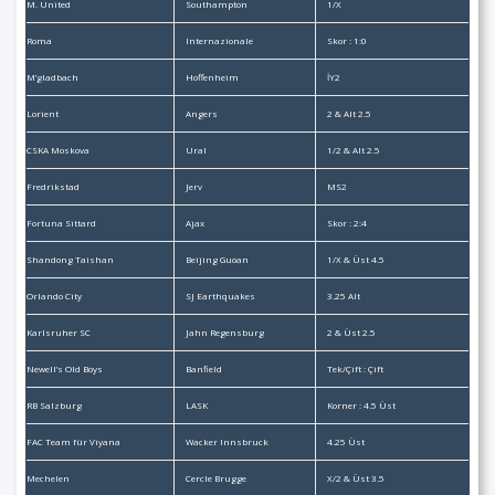
M. United
Southampton
1/X
Roma
Internazionale
Skor : 1:0
M’gladbach
Hoffenheim
İY2
Lorient
Angers
2 & Alt 2.5
CSKA Moskova
Ural
1/2 & Alt 2.5
Fredrikstad
Jerv
MS2
Fortuna Sittard
Ajax
Skor : 2:4
Shandong Taishan
Beijing Guoan
1/X & Üst 4.5
Orlando City
SJ Earthquakes
3.25 Alt
Karlsruher SC
Jahn Regensburg
2 & Üst 2.5
Newell’s Old Boys
Banfield
Tek/Çift : Çift
RB Salzburg
LASK
Korner : 4.5 Üst
FAC Team für Viyana
Wacker Innsbruck
4.25 Üst
Mechelen
Cercle Brugge
X/2 & Üst 3.5