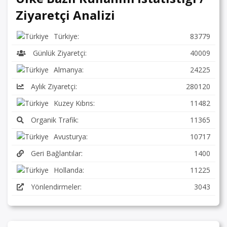
Ziyaretçi Analizi
Türkiye:
83779
Günlük Ziyaretçi:
40009
Almanya:
24225
Aylık Ziyaretçi:
280120
Kuzey Kıbrıs:
11482
Organik Trafik:
11365
Avusturya:
10717
Geri Bağlantılar:
1400
Hollanda:
11225
Yönlendirmeler:
3043