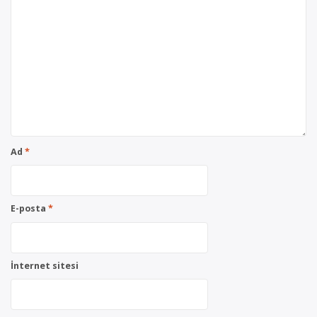
Ad
*
E-posta
*
İnternet sitesi