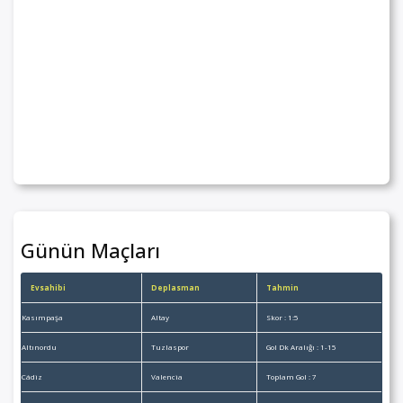
Günün Maçları
Evsahibi
Deplasman
Tahmin
Kasımpaşa
Altay
Skor : 1:5
Altınordu
Tuzlaspor
Gol Dk Aralığı : 1-15
Cádiz
Valencia
Toplam Gol : 7