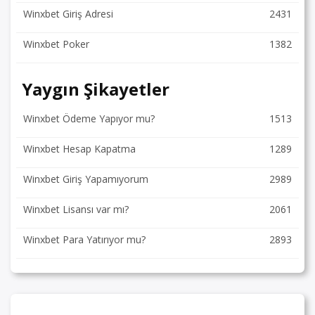
Winxbet Giriş Adresi
2431
Winxbet Poker
1382
Yaygın Şikayetler
Winxbet Ödeme Yapıyor mu?
1513
Winxbet Hesap Kapatma
1289
Winxbet Giriş Yapamıyorum
2989
Winxbet Lisansı var mı?
2061
Winxbet Para Yatırıyor mu?
2893