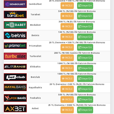
20 TL Deneme + 500 TL (%100) İlk Yatırım Bonusu
Sembolbet
İNCELE
Siteye Git
500 TL (%100) İlk Yatırım Bonusu
Tarabet
İNCELE
Siteye Git
300 TL (%25) İlk Yatırım Bonusu
Modabet
İNCELE
Siteye Git
100 TL (%100) İlk Yatırım Bonusu
Betnis
İNCELE
Siteye Git
20 TL Deneme + 500 TL (%100) İlk Yatırım Bonusu
Prizmabet
İNCELE
Siteye Git
200 TL (%100) Casino İlk Yatırım Bonusu
Turboslot
İNCELE
Siteye Git
1000 TL (%100) İlk Yatırım Bonusu
Elitbahis
İNCELE
Siteye Git
1000 TL (%100) İlk Yatırım Bonusu
Betclub
İNCELE
Siteye Git
20 TL Deneme + 500 TL (%25) İlk Yatırım Bonusu
Hayalbahis
İNCELE
Siteye Git
500 TL (%100) İlk Yatırım Bonusu
Foxbahis
İNCELE
Siteye Git
25 TL Deneme + 3000 TL (%300) İlk Yatırım Bonusu
Axbet
İNCELE
Siteye Git