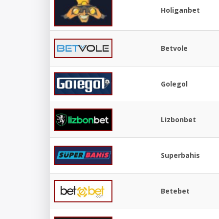
Holiganbet
Betvole
Golegol
Lizbonbet
Superbahis
Betebet