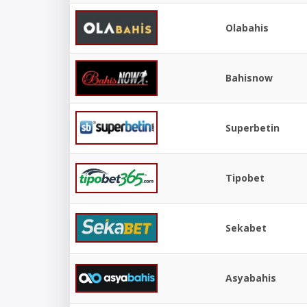
Olabahis
Bahisnow
Superbetin
Tipobet
Sekabet
Asyabahis