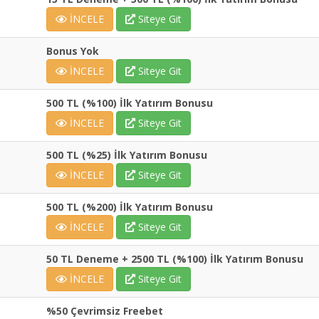
İNCELE
Siteye Git
Bonus Yok
İNCELE
Siteye Git
500 TL (%100) İlk Yatırım Bonusu
İNCELE
Siteye Git
500 TL (%25) İlk Yatırım Bonusu
İNCELE
Siteye Git
500 TL (%200) İlk Yatırım Bonusu
İNCELE
Siteye Git
50 TL Deneme + 2500 TL (%100) İlk Yatırım Bonusu
İNCELE
Siteye Git
%50 Çevrimsiz Freebet